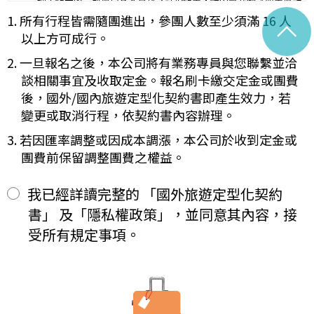
理工作天內完成會員基本資料之註銷作業，惟因應我國《商業會計
容代之。
法》及《稅捐稽徵法》之法定保存年限要求，相關交易憑證與帳務
1. 所有行程皆需隨團進出，參團人數至少須滿 16 人
^
未記載第一項內容或記載之內容與刊登廣告、宣傳文件、行程表或說
紀錄將於法定保存期限屆滿後自動進行安全銷毀，不在此限。自終
明會之說明記載不符者，以最有利於甲方之內容為準。
以上方可成行。
止「理想旅遊」網站會員身份之日起（以本站系統發出之確認電子
第四條（集合及出發時地）
郵件為準），您將即刻喪失所有本服務所提供之尊榮優惠及權益。
2. 一旦報名之後，本公司將有業務專員與您聯繫並洽
甲方應於民國_____年_____月_____日_____時_____分於
【Cookies 的運用政策】
__________準時集合出發。甲方未準時到約定地點集合致未能出
談相關事宜及收取定金。報名刷卡繳交定金或團費
為提供個人化的服務，本資訊網會使用 Cookies 技術來儲存並在
發，亦未能中途加入旅遊者，視為甲方任意解除契約，乙方得依第十
後，國外/國內旅遊定型化契約書即產生效力，若
某些時候追蹤使用者的資料。本網站使用 Cookies 大多僅基於輔
三條之約定，行使損害賠償請求權。
變更或取消行程，依契約書內容辦理。
助作用，例如儲存您偏好的特定種類資料，或儲存相關密碼以方便
第五條（旅遊費用及付款方式）
您上網至本行網站時不必每次再輸入密碼…等。
旅遊費用：______________________
3. 若因匯率調整或因成本調漲，本公司於收到定金或
※
Cookies 是網站伺服器用來和使用者瀏覽器進行溝通的一種技術，
除雙方有特別約定者外，甲方應依下列約定繳付：
團費前保留調整團費之權益。
它可能在使用者的電腦中儲存某些資訊，大部分 Cookies 的有效
簽訂本契約時，甲方應以_______(現金、信用卡、轉帳、支票
一、
期限僅限於一定期間或單次造訪。但是使用者可以經由瀏覽器的設
等方式)繳付新臺幣___________元。
定，取消或限制此項功能。
其餘款項以_______ (現金、信用卡、轉帳、支票等方式)於出發
我已經詳讀完整的 「國外旅遊定型化契約
二、
「理想旅遊」網站自動接收並紀錄您瀏覽或查詢時所產生的相關記
前三日或說明會時繳清。
書」 及「隱私權政策」，並同意其內容，接
錄，這是系統本身所自行記錄的行為，記錄包括您使用連線設備的
前項之特別約定，除經雙方同意並增訂其他協議事項於本契約第三十
IP 位址、使用時間、使用的瀏覽器、瀏覽及點選資料紀錄…等。這
七條，乙方不得以任何名義要求增加旅遊費用。
受所有規定事項。
些系統自動記錄的資料無法直接辨識個人身份，僅用於分析網站流
第六條（旅客怠於給付旅遊費用之效力）
量並提升「理想旅遊」網站的服務品質，請您放心。
甲方因可歸責自己之事由，怠於給付旅遊費用者，乙方得定相當期限
催告甲方給付，甲方逾期不為給付者，乙方得終止契約。甲方應賠償
【線上訂購與付款】
之費用，依第十三條約定辦理；乙方如有其他損害，並得請求賠償。
當您經由「理想旅遊」網站交易平台進行線上報名，為瞭解您購買
第七條（旅客協力義務）
產品或服務的類別與數量，以及付款人、收受貨款資料，「理想旅
旅遊需甲方之行為始能完成，而甲方不為其行為者，乙方得定相當期