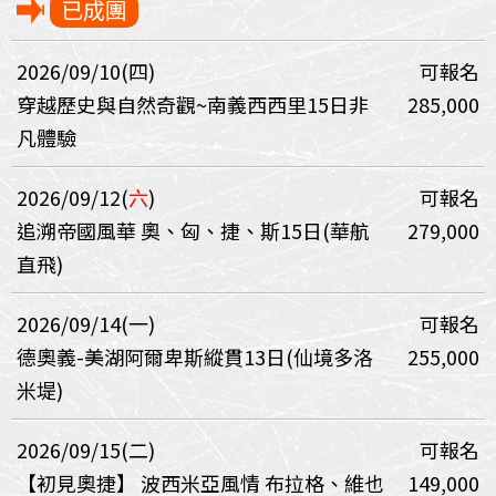
已成團
2026/09/10(四)
可報名
穿越歷史與自然奇觀~南義西西里15日非
285,000
凡體驗
2026/09/12(
六
)
可報名
追溯帝國風華 奧、匈、捷、斯15日(華航
279,000
直飛)
2026/09/14(一)
可報名
德奧義-美湖阿爾卑斯縱貫13日(仙境多洛
255,000
米堤)
2026/09/15(二)
可報名
【初見奧捷】 波西米亞風情 布拉格、維也
149,000