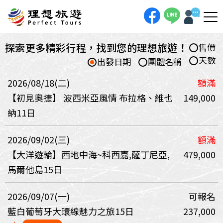
探索更多精彩行程，找到您的理想旅遊！
售價
天數
出發日期
團體名稱
2026/08/18(二)
額滿
【初見奧捷】 波西米亞風情 布拉格、維也
149,000
納11日
2026/09/02(三)
額滿
【大洋遊輪】西地中海~科西嘉,薩丁尼亞,
479,000
馬爾他島15日
2026/09/07(一)
可報名
藍白葡萄牙大環線魅力之旅15日
237,000