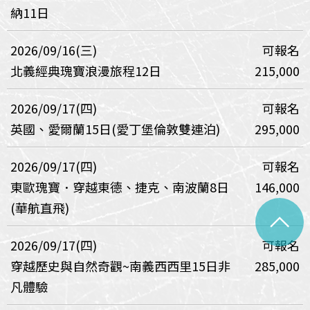
納11日
2026/09/16(三)
可報名
北義經典瑰寶浪漫旅程12日
215,000
2026/09/17(四)
可報名
英國、愛爾蘭15日(愛丁堡倫敦雙連泊)
295,000
2026/09/17(四)
可報名
東歐瑰寶．穿越東德、捷克、南波蘭8日
146,000
(華航直飛)
^
2026/09/17(四)
可報名
穿越歷史與自然奇觀~南義西西里15日非
285,000
凡體驗