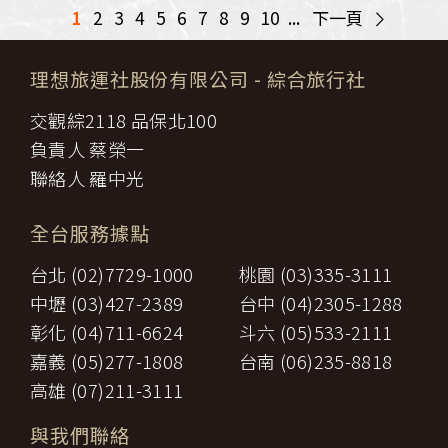
>
1
2
3
4
5
6
7
8
9
10
...
下一頁
理想旅運社股份有限公司
- 綜合旅行社
交觀綜2118 品保北100
負責人 蔡榮一
聯絡人 羅中光
全台服務據點
台北 (02)7729-1000
桃園 (03)335-3111
中壢 (03)427-2389
台中 (04)2305-1288
彰化 (04)711-6624
斗六 (05)533-2111
嘉義 (05)277-1808
台南 (06)235-8818
高雄 (07)211-3111
與我們聯絡