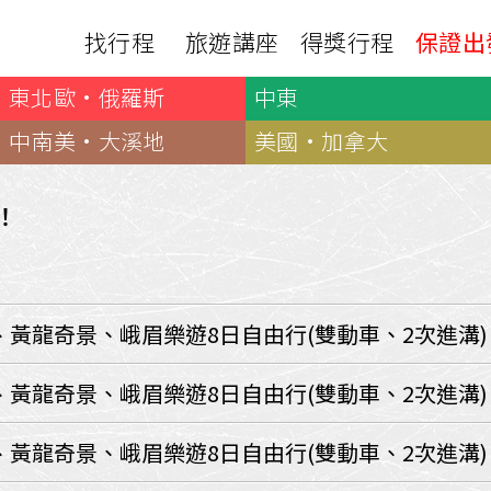
找行程
旅遊講座
得獎行程
保證出
東北歐·俄羅斯
中東
日本
非洲
下載
出國資訊
瀨溪
南紀熊野古道
中非９國
中南美·大溪地
美國·加拿大
服務確認單
護照申辦
‧四國
北陸
西非１８國
護照切結書
各國簽證
南非６國＋香草５國
名旅館
！
刷卡單
匯率查詢
印度洋香草５國
山陽
新潟‧谷川
旅遊定型化契約
全球天氣
動物大遷徙
北海道
🍁北關東
國外旅遊定型化契約
航班查詢
馬達加斯加
模里西斯
新潟‧谷川
🍁四國山陽
旅遊定型化契約
各國電壓
、黃龍奇景、峨眉樂遊8日自由行(雙動車、2次進溝)
肯亞
納米比亞
辛巴
伊豆‧演歌天后演唱會
駐台觀光單位
利比亞
摩洛哥
埃及
京都奈良犬山
國外旅遊警示
、黃龍奇景、峨眉樂遊8日自由行(雙動車、2次進溝)
突尼西亞
塞內加爾
札幌雪祭
🧧山口縣
中南亞
、黃龍奇景、峨眉樂遊8日自由行(雙動車、2次進溝)
頂級飛鳥-花火節
中亞５國