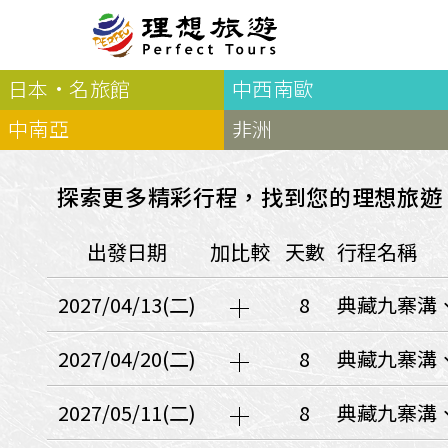
日本·名旅館
中西南歐
北歐
經典
服務Plus+
表單
極光
羅浮敦群島
挪威
奧入
中南亞
非洲
會員專區
旅客
芬蘭
瑞典
丹麥
冰島
廣島
電子圖書
自帶
法羅群島
格陵蘭島
日本
探索更多精彩行程，找到您的理想旅遊
優惠券回饋
傳真
北歐５國
四國
意見表抽獎
國外
出發日期
加比較
天數
行程名稱
🍁
東歐
量身訂做
郵輪
🍁
訂單查詢付款
國內
１６湖國家公園
2027/04/13(二)
8
典藏九寨溝
🍁
聯絡我們
巴爾幹半島
🍁
觀光局Taiwan
波蘭‧波羅的海
2027/04/20(二)
8
典藏九寨溝
❄️
保加利亞‧羅馬尼亞
2027/05/11(二)
8
典藏九寨溝
日本
捷克
波蘭
匈牙利