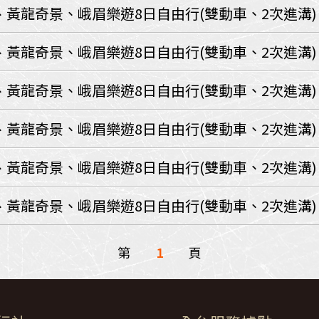
環航
、黃龍奇景、峨眉樂遊8日自由行(雙動車、2次進溝)
印度
斯里蘭卡
不丹‧大吉嶺‧喀什米
、黃龍奇景、峨眉樂遊8日自由行(雙動車、2次進溝)
青藏鐵路
中東
、黃龍奇景、峨眉樂遊8日自由行(雙動車、2次進溝)
海灣５國
‧華城
土耳其
、黃龍奇景、峨眉樂遊8日自由行(雙動車、2次進溝)
雪嶽南怡島
沙烏地阿拉伯
阿曼
亞
科威特
巴林
、黃龍奇景、峨眉樂遊8日自由行(雙動車、2次進溝)
iniTour
富國島
澳洲
、黃龍奇景、峨眉樂遊8日自由行(雙動車、2次進溝)
紐西蘭
大溪地
第
1
頁