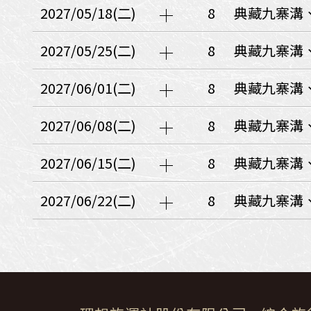
日本
斯洛伐克
克羅埃西亞
2027/05/18(二)
8
典藏九寨溝
斯洛維尼亞
中國
波士尼亞赫塞哥維納
2027/05/25(二)
8
典藏九寨溝
北疆
俄羅斯聯邦
韓國
2027/06/01(二)
8
典藏九寨溝
西南歐
首爾
荷蘭國王節
2027/06/08(二)
8
典藏九寨溝
楓紅
英愛軍樂節
東南
2027/06/15(二)
8
典藏九寨溝
賽普勒斯‧馬爾他
泰國M
天空之城‧愛琴海三島
2027/06/22(二)
8
典藏九寨溝
瑞士觀景火車名峰健行
義大利
西西里島
西班牙
葡萄牙
德國
奧地利
荷蘭
法國
瑞士
英國
愛爾蘭