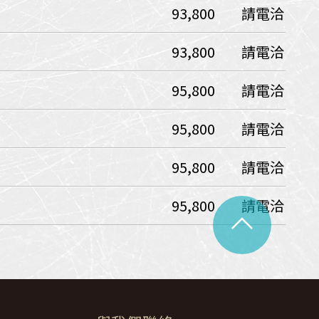
93,800
請電洽
中美５國
祕魯
智利
爾
93,800
請電洽
兩極會
95,800
請電洽
北極
南極
荷美遊輪
95,800
請電洽
卡達
阿拉斯加
極光峽灣
95,800
請電洽
巴拿馬運河
95,800
請電洽
^
銀海遊輪
大洋遊輪
NCL遊輪
迪士尼遊輪
歐洲河輪