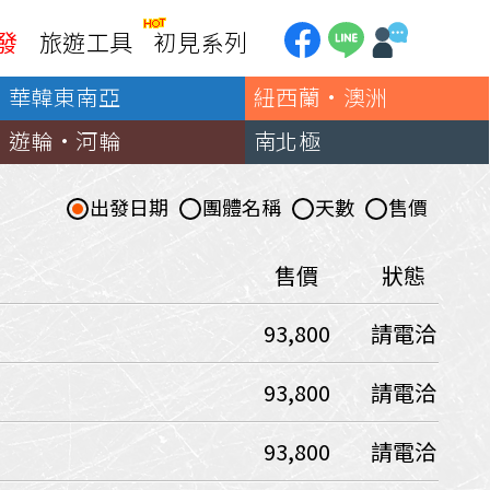
發
旅遊工具
初見系列
華韓東南亞
紐西蘭·澳洲
加拿大
銀行優惠
黃刀鎮極光
遊輪·河輪
南北極
第一銀行刷卡回饋
加東賞楓
聯邦銀行刷卡回饋
加西大環線
出發日期
團體名稱
天數
售價
國泰世華刷卡回饋
加拿大東西岸全覽
台新銀行3期
美國
售價
狀態
中國信託3期/6期
美西國家公園
93,800
請電洽
威
美東紐奧良
企業專區
兆豐商銀
中南美
93,800
請電洽
巴西嘉年華
93,800
請電洽
🗿復活節島
天空之鏡-玻利維亞