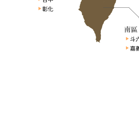
彰化
斗
嘉