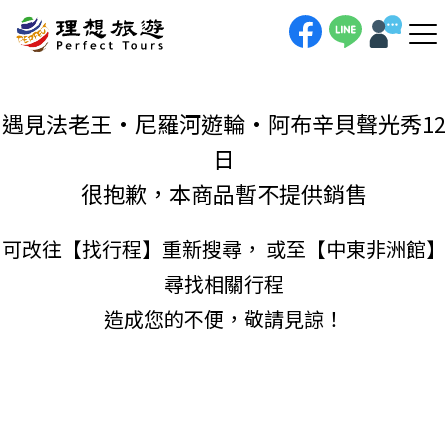
理想旅遊-遇見法老王•尼羅河遊輪•阿布辛貝聲光秀12日一趟追尋法老王足跡的永恆之旅！12日埃及深度遊，我們將帶您深入
探索吉薩金字塔的內部密室、親睹圖坦卡門的黃金面具。搭乘頂級尼羅河遊輪，沿著文明的母親河航行，探訪卡納克與路克索神
殿。旅程高潮將在阿布辛貝留宿一夜，欣賞震撼的聲光秀，完整收藏古埃及的璀璨與神秘。
手機直撥
聯絡我們
遇見法老王•尼羅河遊輪•阿布辛貝聲光秀12
日
很抱歉，本商品暫不提供銷售
可改往【
找行程
】重新搜尋， 或至【
中東非洲館
】
尋找相關行程
造成您的不便，敬請見諒！