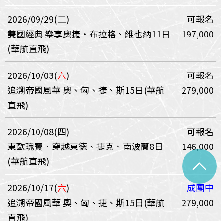
2026/09/29(二)
可報名
雙國經典 樂享奧捷‧布拉格、維也納11日
197,000
(華航直飛)
2026/10/03(
六
)
可報名
追溯帝國風華 奧、匈、捷、斯15日(華航
279,000
直飛)
2026/10/08(四)
可報名
東歐瑰寶．穿越東德、捷克、南波蘭8日
146,000
^
(華航直飛)
2026/10/17(
六
)
成團中
追溯帝國風華 奧、匈、捷、斯15日(華航
279,000
直飛)