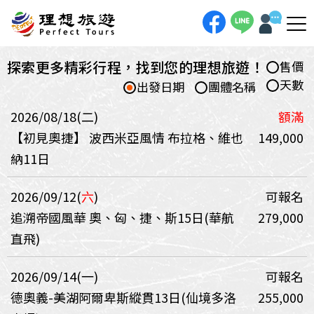
探索更多精彩行程，找到您的理想旅遊！
售價
天數
出發日期
團體名稱
2026/08/18(二)
額滿
【初見奧捷】 波西米亞風情 布拉格、維也
149,000
納11日
2026/09/12(
六
)
可報名
追溯帝國風華 奧、匈、捷、斯15日(華航
279,000
直飛)
2026/09/14(一)
可報名
德奧義-美湖阿爾卑斯縱貫13日(仙境多洛
255,000