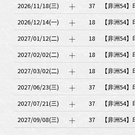
日本
斯洛伐克
克羅埃西亞
2026/11/18(三)
37
【非洲54】
斯洛維尼亞
中國
波士尼亞赫塞哥維納
2026/12/14(一)
18
【非洲54】
北疆
俄羅斯聯邦
韓國
2027/01/12(二)
18
【非洲54】
西南歐
首爾
荷蘭國王節
2027/02/02(二)
18
【非洲54】
楓紅
英愛軍樂節
東南
2027/03/02(二)
18
【非洲54】
賽普勒斯‧馬爾他
泰國M
天空之城‧愛琴海三島
2027/06/23(三)
37
【非洲54】
瑞士觀景火車名峰健行
義大利
西西里島
西班牙
2027/07/21(三)
37
【非洲54】
葡萄牙
德國
奧地利
荷蘭
法國
瑞士
英國
2027/09/08(三)
37
【非洲54】
愛爾蘭