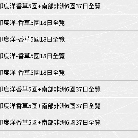
環航
印度洋香草5國+南部非洲6國37日全覽
印度
斯里蘭卡
不丹‧大吉嶺‧喀什米
印度洋-香草5國18日全覽
青藏鐵路
中東
印度洋-香草5國18日全覽
海灣５國
‧華城
土耳其
印度洋-香草5國18日全覽
雪嶽南怡島
沙烏地阿拉伯
阿曼
亞
科威特
巴林
印度洋-香草5國18日全覽
iniTour
富國島
澳洲
印度洋香草5國+南部非洲6國37日全覽
紐西蘭
大溪地
印度洋香草5國+南部非洲6國37日全覽
印度洋香草5國+南部非洲6國37日全覽