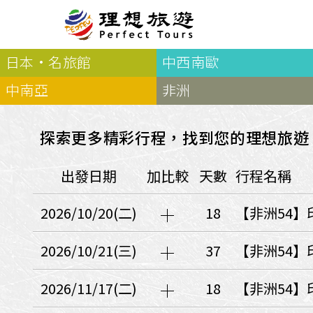
日本·名旅館
中西南歐
北歐
經典
服務Plus+
表單
極光
羅浮敦群島
挪威
奧入
中南亞
非洲
會員專區
旅客
芬蘭
瑞典
丹麥
冰島
廣島
電子圖書
自帶
法羅群島
格陵蘭島
日本
探索更多精彩行程，找到您的理想旅遊
優惠券回饋
傳真
北歐５國
四國
意見表抽獎
國外
出發日期
加比較
天數
行程名稱
🍁
東歐
量身訂做
郵輪
🍁
訂單查詢付款
國內
１６湖國家公園
2026/10/20(二)
18
【非洲54】
🍁
聯絡我們
巴爾幹半島
🍁
觀光局Taiwan
波蘭‧波羅的海
2026/10/21(三)
37
【非洲54】
❄️
保加利亞‧羅馬尼亞
2026/11/17(二)
18
【非洲54】
日本
捷克
波蘭
匈牙利