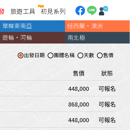
發
旅遊工具
初見系列
華韓東南亞
紐西蘭·澳洲
加拿大
銀行優惠
黃刀鎮極光
遊輪·河輪
南北極
第一銀行刷卡回饋
加東賞楓
聯邦銀行刷卡回饋
加西大環線
出發日期
團體名稱
天數
售價
國泰世華刷卡回饋
加拿大東西岸全覽
台新銀行3期
美國
售價
狀態
中國信託3期/6期
美西國家公園
448,000
可報名
威
美東紐奧良
企業專區
兆豐商銀
中南美
868,000
可報名
巴西嘉年華
448,000
可報名
🗿復活節島
天空之鏡-玻利維亞