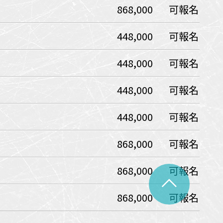
868,000
可報名
中美５國
祕魯
智利
爾
448,000
可報名
兩極會
448,000
可報名
北極
南極
荷美遊輪
448,000
可報名
卡達
阿拉斯加
極光峽灣
448,000
可報名
巴拿馬運河
868,000
可報名
銀海遊輪
大洋遊輪
868,000
可報名
^
NCL遊輪
868,000
可報名
迪士尼遊輪
歐洲河輪