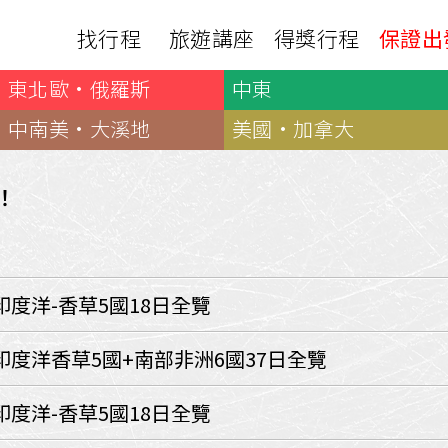
找行程
旅遊講座
得獎行程
保證出
東北歐·俄羅斯
中東
日本
非洲
下載
出國資訊
瀨溪
南紀熊野古道
中非９國
中南美·大溪地
美國·加拿大
服務確認單
護照申辦
‧四國
北陸
西非１８國
護照切結書
各國簽證
南非６國＋香草５國
名旅館
！
刷卡單
匯率查詢
印度洋香草５國
山陽
新潟‧谷川
旅遊定型化契約
全球天氣
動物大遷徙
北海道
🍁北關東
國外旅遊定型化契約
航班查詢
馬達加斯加
模里西斯
新潟‧谷川
🍁四國山陽
旅遊定型化契約
各國電壓
印度洋-香草5國18日全覽
肯亞
納米比亞
辛巴
伊豆‧演歌天后演唱會
駐台觀光單位
利比亞
摩洛哥
埃及
京都奈良犬山
國外旅遊警示
印度洋香草5國+南部非洲6國37日全覽
突尼西亞
塞內加爾
札幌雪祭
🧧山口縣
中南亞
印度洋-香草5國18日全覽
頂級飛鳥-花火節
中亞５國