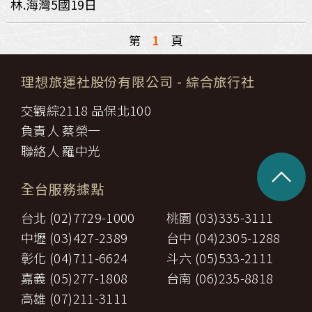
林.海灣5國19日
第
1
頁
理想旅運社股份有限公司
- 綜合旅行社
交觀綜2118 品保北100
負責人 蔡榮一
聯絡人 羅中光
^
全台服務據點
台北 (02)7729-1000
桃園 (03)335-3111
中壢 (03)427-2389
台中 (04)2305-1288
彰化 (04)711-6624
斗六 (05)533-2111
嘉義 (05)277-1808
台南 (06)235-8818
高雄 (07)211-3111