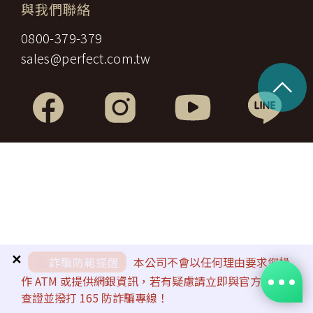
與我們聯絡
0800-379-379
sales@perfect.com.tw
^
✕
⚠️
詐騙防範提醒
本公司不會以任何理由要求您操
作 ATM 或提供網銀資訊，若有疑慮請立即與官方客服
查證並撥打 165 防詐騙專線！