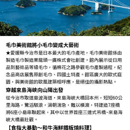
毛巾美術館將小毛巾變成大藝術
★愛媛縣今治市是日本最大的毛巾產地，毛巾美術館係由
製造毛巾製造業龍頭一廣株式會社創建。館內展示從日用
品到藝術品等級毛巾，循棉花之路參觀毛巾產製過程，紀
念品商店展售原創毛巾、四國土特產。館區廣大的歐式庭
園，與美術館的歐風建築相呼應，是絕佳的攝影熱點。
穿越來島海峽向山陽出發
從今治市取道島波海道‧來島海峽大橋回本州，短短60公
里海路，驚滔駭浪，渦朝湍急，難以橫渡，特建造7座橋
將6座小島串聯起來，其中以世界首座三連式吊橋~來島海
峽大橋最壯觀。
【食指大暴動～和牛海鮮鐵板燒料理】