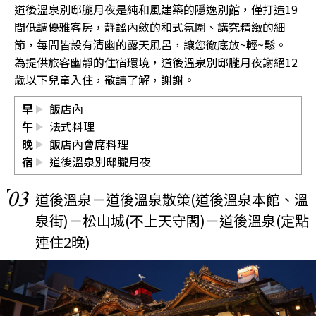
道後溫泉別邸朧月夜是純和風建築的隱逸別館，僅打造19
間低調優雅客房，靜謐內斂的和式氛圍、講究精緻的細
節，每間皆設有清幽的露天風呂，讓您徹底放~輕~鬆。
為提供旅客幽靜的住宿環境，道後溫泉別邸朧月夜謝絕12
歲以下兒童入住，敬請了解，謝謝。
早
飯店內
午
法式料理
晚
飯店內會席料理
宿
道後溫泉別邸朧月夜
03
道後溫泉－道後溫泉散策(道後溫泉本館、溫
泉街)－松山城(不上天守閣)－道後溫泉(定點
連住2晚)