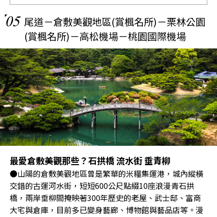
05
尾道－倉敷美觀地區(賞楓名所)－栗林公園
(賞楓名所)－高松機場－桃園國際機場
最愛倉敷美觀那些？石拱橋 流水街 垂青柳
●山陽的倉敷美觀地區曾是繁華的米糧集運港，城內縱橫
交錯的古運河水街，短短600公尺點綴10座浪漫青石拱
橋，兩岸垂柳間掩映著300年歷史的老屋、武士邸、富商
大宅與倉庫，目前多已變身藝廊、博物館與藝品店等。漫