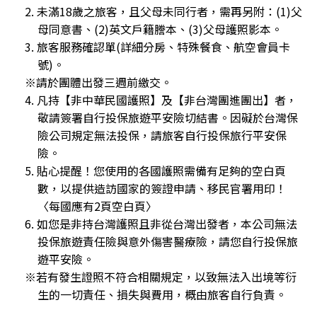
2. 未滿18歲之旅客，且父母未同行者，需再另附：(1)父
母同意書、(2)英文戶籍謄本、(3)父母護照影本。
3. 旅客服務確認單(詳細分房、特殊餐食、航空會員卡
號)。
※請於團體出發三週前繳交。
4. 凡持【非中華民國護照】及【非台灣團進團出】者，
敬請簽署自行投保旅遊平安險切結書。因礙於台灣保
險公司規定無法投保，請旅客自行投保旅行平安保
險。
5. 貼心提醒！您使用的各國護照需備有足夠的空白頁
數，以提供造訪國家的簽證申請、移民官署用印！
〈每國應有2頁空白頁〉
6. 如您是非持台灣護照且非從台灣出發者，本公司無法
投保旅遊責任險與意外傷害醫療險，請您自行投保旅
遊平安險。
※若有發生證照不符合相關規定，以致無法入出境等衍
生的一切責任、損失與費用，概由旅客自行負責。