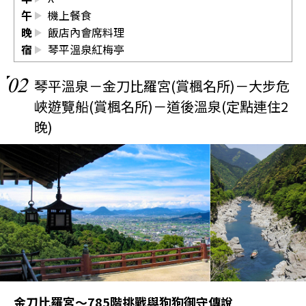
午
機上餐食
晚
飯店內會席料理
宿
琴平溫泉紅梅亭
02
琴平溫泉－金刀比羅宮(賞楓名所)－大步危
峽遊覽船(賞楓名所)－道後溫泉(定點連住2
晚)
金刀比羅宮～785階挑戰與狗狗御守傳說