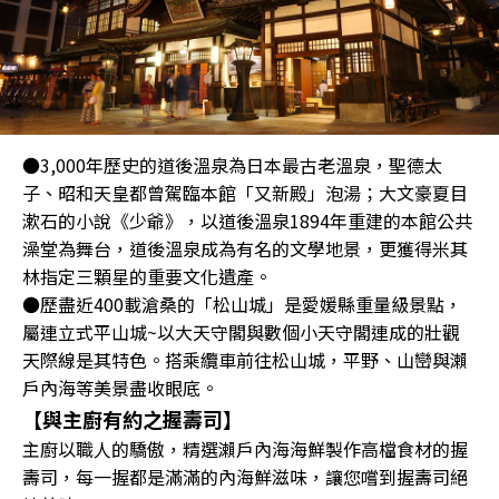
●3,000年歷史的道後溫泉為日本最古老溫泉，聖德太
子、昭和天皇都曾駕臨本館「又新殿」泡湯；大文豪夏目
漱石的小說《少爺》，以道後溫泉1894年重建的本館公共
澡堂為舞台，道後溫泉成為有名的文學地景，更獲得米其
林指定三顆星的重要文化遺產。
●歷盡近400載滄桑的「松山城」是愛媛縣重量級景點，
屬連立式平山城~以大天守閣與數個小天守閣連成的壯觀
天際線是其特色。搭乘纜車前往松山城，平野、山巒與瀨
戶內海等美景盡收眼底。
【與主廚有約之握壽司】
主廚以職人的驕傲，精選瀨戶內海海鮮製作高檔食材的握
壽司，每一握都是滿滿的內海鮮滋味，讓您嚐到握壽司絕