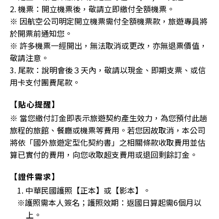
2. 機票：開立機票後，敬請立即繳付全額機票。
※ 因航空公司明定開立機票需付全額機票款，旅遊專員將
於開票前通知您。
※ 許多機票一經開出，無法取消或更改，亦無退票價值，
敬請注意。
3. 尾款：說明會後３天內，敬請以現金、即期支票、或信
用卡支付團費尾款。
【貼心提醒】
※ 當您繳付訂金即表示旅遊契約產生效力，為您預付此趟
旅程的旅館、餐廳或機票等費用。若您因故取消，本公司
將依「國外旅遊定型化契約書」之相關條款收取費用並估
算已實付的費用，向您收取超支費用或退回剩餘訂金。
【證件需求】
1. 中華民國護照【正本】或【影本】。
※護照需本人簽名；護照效期：返國日算起需6個月以
上。