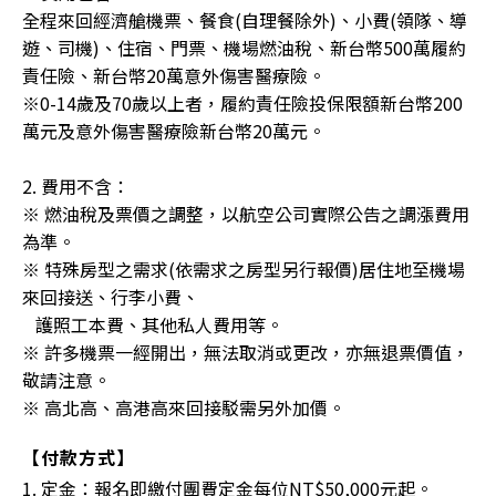
全程來回經濟艙機票、餐食(自理餐除外)、小費(領隊、導
遊、司機)、住宿、門票、機場燃油稅、新台幣500萬履約
責任險、新台幣20萬意外傷害醫療險。
※0-14歲及70歲以上者，履約責任險投保限額新台幣200
萬元及意外傷害醫療險新台幣20萬元。
2. 費用不含：
※ 燃油稅及票價之調整，以航空公司實際公告之調漲費用
為準。
※ 特殊房型之需求(依需求之房型另行報價)居住地至機場
來回接送、行李小費、
護照工本費、其他私人費用等。
※ 許多機票一經開出，無法取消或更改，亦無退票價值，
敬請注意。
※ 高北高、高港高來回接駁需另外加價。
【付款方式】
1. 定金：報名即繳付團費定金每位NT$50,000元起。