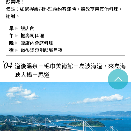
妙美味！
備註：如遇握壽司料理預約客滿時，將改享用其他料理，
謝謝。
早
飯店內
午
握壽司料理
晚
飯店內會席料理
宿
道後溫泉別邸朧月夜
04
道後溫泉－毛巾美術館－島波海道‧來島海
峽大橋－尾道
^