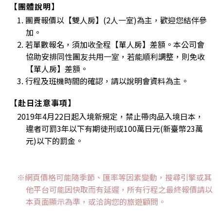
【團體說明】
1. 團費報價以【雙人房】(2人一室)為主，歡迎您結伴參
加。
2. 若單數報名，須加收全程【單人房】差額。本公司會
協助安排同性團友共用一室，若能順利調整，則免收
【單人房】差額。
3. 行程及班機時間的確認，請以說明會資料為主。
【赴日注意事項】
2019年4月22日起入境新規定，禁止帶肉品入境日本，
違者可罰3年以下有期徒刑或100萬日元(新臺幣23萬
元)以下的罰金。
※網頁價格可能隨季節、匯率等因素變動，搜尋引擎或其
他平台可能因快取而有延遲，所有行程之最終報價請以
本頁面顯示為準，或洽詢您的旅遊顧問。