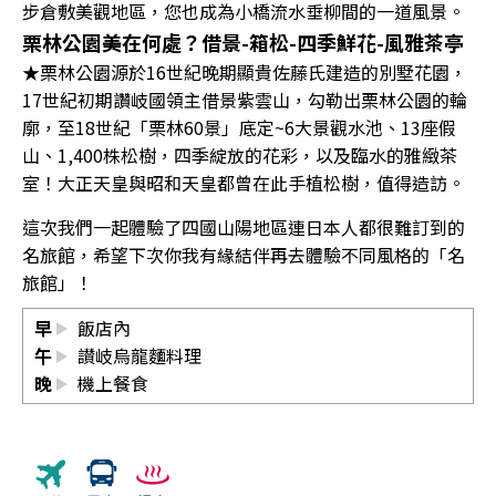
步倉敷美觀地區，您也成為小橋流水垂柳間的一道風景。
栗林公園美在何處？借景-箱松-四季鮮花-風雅茶亭
★栗林公園源於16世紀晚期顯貴佐藤氏建造的別墅花園，
17世紀初期讚岐國領主借景紫雲山，勾勒出栗林公園的輪
廓，至18世紀「栗林60景」底定~6大景觀水池、13座假
山、1,400株松樹，四季綻放的花彩，以及臨水的雅緻茶
室！大正天皇與昭和天皇都曾在此手植松樹，值得造訪。
這次我們一起體驗了四國山陽地區連日本人都很難訂到的
名旅館，希望下次你我有緣結伴再去體驗不同風格的「名
旅館」！
早
飯店內
午
讃岐烏龍麵料理
晚
機上餐食