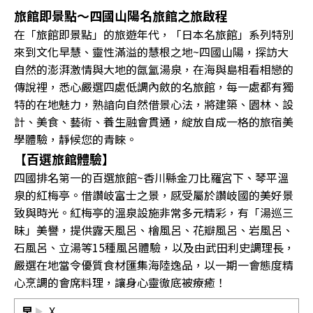
旅館即景點～四國山陽名旅館之旅啟程
在「旅館即景點」的旅遊年代，「日本名旅館」系列特別
來到文化早慧、靈性滿溢的慧根之地~四國山陽，探訪大
自然的澎湃激情與大地的氤氳湯泉，在海與島相看相戀的
傳說裡，悉心嚴選四處低調內斂的名旅館，每一處都有獨
特的在地魅力，熟諳向自然借景心法，將建築、園林、設
計、美食、藝術、養生融會貫通，綻放自成一格的旅宿美
學體驗，靜候您的青睞。
【百選旅館體驗】
四國排名第一的百選旅館~香川縣金刀比羅宮下、琴平溫
泉的紅梅亭。借讚岐富士之景，感受屬於讚岐國的美好景
致與時光。紅梅亭的溫泉設施非常多元精彩，有「湯巡三
昧」美譽，提供露天風呂、檜風呂、花瓣風呂、岩風呂、
石風呂、立湯等15種風呂體驗，以及由武田利史調理長，
嚴選在地當令優質食材匯集海陸逸品，以一期一會態度精
心烹調的會席料理，讓身心靈徹底被療癒！
早
X