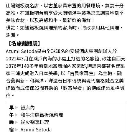
山陽鐵板燒名店，以古董家具布置的用餐環境，氣氛十分
高雅，在鐵板吧台前享受大廚精湛手藝為您烹調當地當季
美味食材，以及高級和牛、最新鮮的海鮮！
備註：如遇鐵板燒料理預約客滿時，將改享用其他料理，
謝謝。
【名旅館體驗】
Azumi Setoda是由全球知名的安縵酒店集團創辦人於
2021年3月在瀨戶內海的小島上打造的名旅館, 改建自西元
1876年140多年前當地富商堀內家豪邸,聘請京都著名建築
家三浦史朗融入日本美學, 以「古民家再生」為主軸，融
合舊與新、和與洋，洋溢著日本傳統與現代風格融合之美
建造而成僅僅22間客房的「數寄屋造」的傳統建築風格隱
宿。
早
飯店內
午
和牛海鮮鐵板燒料理
晚
炭火割烹料理
宿
Azumi Setoda