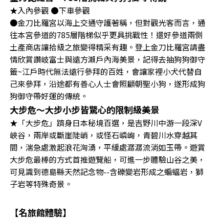
★入內參觀 ●下車參觀
●金刀比羅宮以海上交通守護著稱，但對觀光客而言，通
往本宮參道的785層階梯似乎更具挑戰性！還好參道兩側
土產商店讓拾級之旅變得精采有趣。登上金刀比羅宮請盡
情欣賞讚岐富士與遠方瀨戶內海美景，記得去抽狗狗御守
籤~江戶時代無法遠行參拜的百姓，會讓家裡小犬代替自
己來參拜，沿途都有善心人士會照顧朝聖小狗，遂形成狗
狗御守帶好運的傳統。
大步危～大步小步皆驚心的限制級美景
★「大步危」躋身日本秘境百選，是吉野川中游一段深V
峽谷，兩岸或斷崖陡峭，或怪石嶙峋，青碧川水穿越其
間，湍急處激起浪花洶湧，平緩處潺潺流淌如玉帶。遊賞
大步危最棒的方式首推遊覽船，可進一步體驗山谷之美，
可見識到德島縣天然記念物--含礫變岩形成之蝙蝠岩，獅
子岩等特殊奇景。
【名旅館體驗】