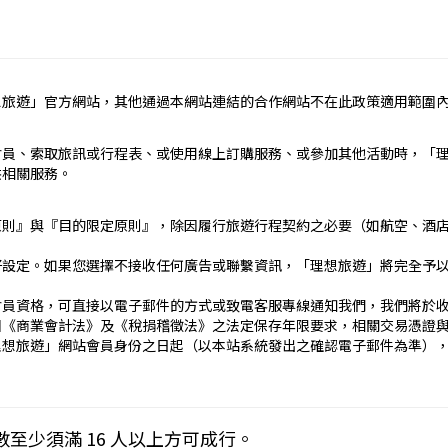
定辦理。
民國疆域以外其他國家或地區旅遊。
約之約定。
想旅遊」官方網站，其他通過本網站連結的合作網站不在此政策適用範圍
依本契約條款之約定定之；本契約中未約定者，適用中華民國有關法
責任）
會員、索取旅訊或行程表、或使用線上訂購服務、或參加其他活動時，「
_____
供相關服務。
）：________
止地點、日期、交通工具、住宿旅館、餐飲、遊覽、安排購物行程及其所
原則』與『目的限定原則』，除因履行旅遊行程契約之必要（如航空、酒
文件、行程表或說明會之說明內容均視為本契約內容之一部分。乙方
好設定。如果您選擇不接收任何廣告或聯繫資訊，「理想旅遊」將完全予
傳文件、行程表或說明會之說明內容代之。
刊登廣告、宣傳文件、行程表或說明會之說明記載不符者，以最有利
會員資格，可直接以電子郵件的方式或致電客服專線通知我們，我們將於
國《商業會計法》及《稅捐稽徵法》之法定保存年限要求，相關交易憑證
____日_____時_____分於__________準時集合出發。甲
理想旅遊」網站會員身份之日起（以本站系統發出之確認電子郵件為準）
契約，乙方得依第十三條之約定，行使損害賠償請求權。
____
下列約定繳付：
Cookies 技術來儲存並在某些時候追蹤使用者的資料。本網站使用 Co
數至少須滿 16 人以上方可成行。
__(現金、信用卡、轉帳、支票等方式)繳付新臺幣___________
密碼以方便您上網至本行網站時不必每次再輸入密碼…等。