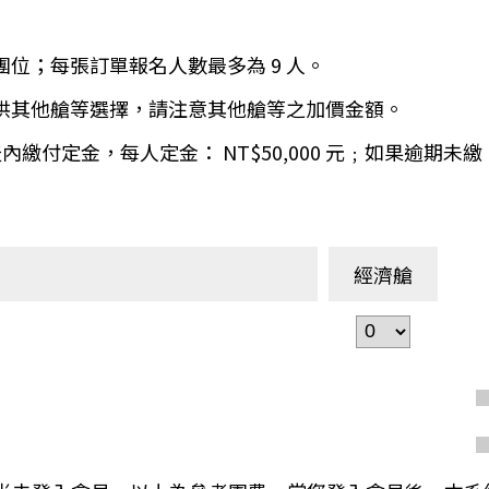
環航
印度
斯里蘭卡
團位；每張訂單報名人數最多為 9 人。
不丹‧大吉嶺‧喀什米
青藏鐵路
提供其他艙等選擇，請注意其他艙等之加價金額。
中東
海灣５國
 天內繳付定金，每人定金： NT$50,000 元﹔如果逾
‧華城
土耳其
雪嶽南怡島
沙烏地阿拉伯
阿曼
亞
科威特
巴林
經濟艙
iniTour
富國島
澳洲
紐西蘭
大溪地