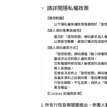
營業所：
請詳閱隱私權政策
甲乙雙方同意就本旅遊事項，依下列約
第一條（國外旅遊之意義）
本契約所謂國外旅遊，係指到中華
【適用範圍】
赴中國大陸旅行者，準用本旅遊契
以下隱私權保護政策僅適用於「理
第二條（適用之範圍及順序）
【個人資料蒐集與運用】
甲乙雙方關於本旅遊之權利義務，
第三條（旅遊團名稱、旅遊行程及廣告
當您於「理想旅遊」網站要求加入
本旅遊團名稱為_______________
以便與您聯繫、處理訂購流程或提
一、
旅遊地區（國家、城市或觀光地點
【個人資料運用方式】
二、
行程（啟程出發地點、回程之終
「理想旅遊」網站遵循『最小授權
與本契約有關之附件、廣告、宣傳
露或流出您的個人識別資訊。
義務不得低於廣告之內容。
您有權隨時修改個人帳號資料及偏
第一項記載得以所刊登之廣告、宣
務人員連絡。
未記載第一項內容或記載之內容與
若會員決定終止「理想旅遊」網站
第四條（集合及出發時地）
員基本資料之註銷作業，惟因應我
甲方應於民國_____年_____月_
行安全銷毀，不在此限。自終止「
途加入旅遊者，視為甲方任意解除
惠及權益。
第五條（旅遊費用及付款方式）
【Cookies 的運用政策】
旅遊費用：__________________
除雙方有特別約定者外，甲方應依
為提供個人化的服務，本資訊網會使用 
1. 所有行程皆需隨團進出，參團人
一、
簽訂本契約時，甲方應以_____
偏好的特定種類資料，或儲存相關