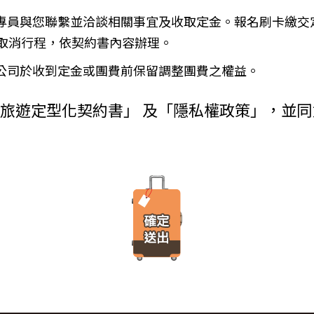
金、信用卡、轉帳、支票等方式)於出發前三日或說明會時繳清。
使用者瀏覽器進行溝通的一種技術，它可能在使用者的電腦中儲存某些資訊，大部分
務專員與您聯繫並洽談相關事宜及收取定金。報名刷卡繳交
增訂其他協議事項於本契約第三十七條，乙方不得以任何名義要求增
由瀏覽器的設定，取消或限制此項功能。
瀏覽或查詢時所產生的相關記錄，這是系統本身所自行記錄的行為，記錄包
）
取消行程，依契約書內容辦理。
料紀錄…等。這些系統自動記錄的資料無法直接辨識個人身份，僅用於分
付旅遊費用者，乙方得定相當期限催告甲方給付，甲方逾期不為給付
有其他損害，並得請求賠償。
本公司於收到定金或團費前保留調整團費之權益。
方不為其行為者，乙方得定相當期限，催告甲方為之。甲方逾期不為
台進行線上報名，為瞭解您購買產品或服務的類別與數量，以及付款人、
外旅遊定型化契約書」 及「隱私權政策」，並
購買產品或服務內容（如品名、數量、金額等）、付款人資料（如姓名、
約時，甲方得請求乙方墊付費用將其送回原出發地。於到達後，由甲
人資料（如姓名、電話、地址、郵遞區號等）、付款資料（如銀行轉帳號
交易安全認證中心以確保您的電子交易安全，「理想旅遊」網站採用寰宇數位認證
，除雙方依第三十七條另有約定以外，應包括下列項目：
線上交易過程中，均採用國際最高標準的 256-bit 安全加密技術進行傳
理甲方辦理出國所需之手續費及簽證費及其他規費。
法攔截，也是一堆亂碼無法解讀。），無資料外洩之虞。
通運輸之費用。
安排之餐飲費用。
之權利。當「理想旅遊」網站在使用個人資料的規定上作出大修改時，會
館之費用，如甲方需要單人房，經乙方同意安排者，甲方應補繳所需
遊覽費用及入場門票費等。
、車站等與旅館間之一切接送費用。
「理想旅遊」網站所有程式、網站內容及圖片，均由「理想旅遊」或其他
港口、車站等與旅館間之一切接送費用及團體行李接送人員之小費，
、改作、散布、發行、公開發表、進行還原工程、解編或反向組譯。若需
體餐宿稅捐。
方安排服務人員之報酬。
保險。
覽費用，其費用於契約簽訂後經政府機關或經營管理業者公布調高或
遞所有隱私權與安全準則予「理想旅遊」公司員工，並在公司內落實隱私