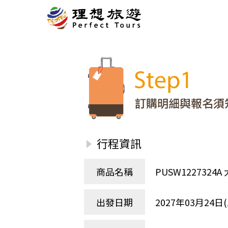
北歐
經典
服務Plus+
表單
極光
羅浮敦群島
挪威
奧入
會員專區
旅客
芬蘭
瑞典
丹麥
冰島
廣島
電子圖書
自帶
法羅群島
格陵蘭島
日本
優惠券回饋
傳真
北歐５國
四國
意見表抽獎
國外
🍁
東歐
量身訂做
郵輪
行程資訊
🍁
訂單查詢付款
國內
１６湖國家公園
🍁
聯絡我們
巴爾幹半島
商品名稱
PUSW12273
🍁
觀光局Taiwan
波蘭‧波羅的海
❄️
保加利亞‧羅馬尼亞
出發日期
2027年03月24日(
日本
捷克
波蘭
匈牙利