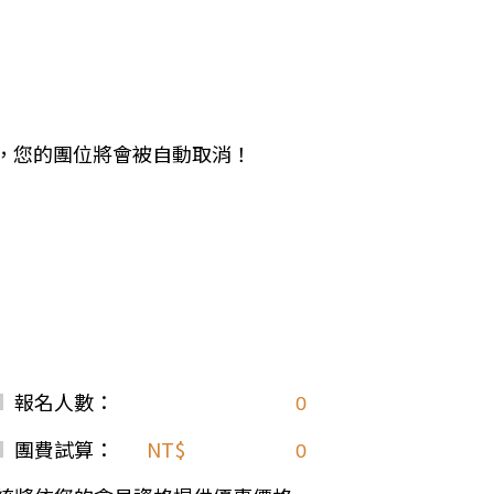
中美５國
祕魯
智利
爾
兩極會
北極
南極
期未繳，您的團位將會被自動取消！
荷美遊輪
卡達
阿拉斯加
極光峽灣
巴拿馬運河
銀海遊輪
大洋遊輪
報名人數：
NCL遊輪
迪士尼遊輪
團費試算：
NT$
歐洲河輪