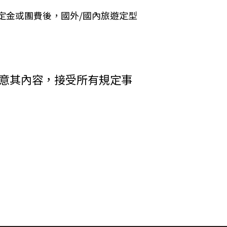
 Cookies 的有效期限僅限於一定期
定金或團費後，國外/國內旅遊定型
加旅遊費用。
括您使用連線設備的 IP 位址、使用時
析網站流量並提升「理想旅遊」網站的服務
者，乙方得終止契約。甲方應賠償之費
其行為者，乙方得終止契約，並得請求
收受貨款資料，「理想旅遊」網站將會以線
同意其內容，接受所有規定事
電子郵件、地址、郵遞區號、電話、生日、
方附加年利率__％利息償還乙方。
碼等）等相關資訊。
中心提供之 GlobalTrust SSL
輸處理（即表示您傳送的資料正經過 SSL
在網頁上張貼告示，通知您相關事項。
差額。
權利人依法擁有其智慧財產權，任何人不得
行李數量之重量依航空公司規定辦理。
引用或轉載，請事先依法取得「理想旅遊」
調低逾百分之十者，應由甲方補足，或
權防護措施。