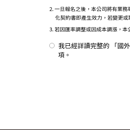
二、
其餘款項以_______ (現
※
Cookies 是網站伺服器用來和
2. 一旦報名之後，本公司將有業
前項之特別約定，除經雙方同意並
間或單次造訪。但是使用者可以經
「理想旅遊」網站自動接收並紀錄您
第六條（旅客怠於給付旅遊費用之效力
化契約書即產生效力，若變更或
間、使用的瀏覽器、瀏覽及點選資
甲方因可歸責自己之事由，怠於給
品質，請您放心。
用，依第十三條約定辦理；乙方如
3. 若因匯率調整或因成本調漲，
第七條（旅客協力義務）
【線上訂購與付款】
旅遊需甲方之行為始能完成，而甲
當您經由「理想旅遊」網站交易平
我已經詳讀完整的 「國
賠償因契約終止而生之損害。
上或離線方式，蒐集您主動提供所
旅遊開始後，乙方依前項規定終止契
性別、職業和個人興趣等）、收貨
項。
第八條（旅遊費用所涵蓋之項目）
所有線上購物流程與加密機制，均依照
甲方依第五條約定繳納之旅遊費用
網站伺服器數位憑證機制，您的訂單在
一、
代辦證件之行政規費：乙方代
保密機制的防護中，就算中途被不
二、
交通運輸費：旅程所需各種交
【隱私權保護政策修訂】
三、
餐飲費：旅程中所列應由乙方
「理想旅遊」網站保有修訂本政策
四、
住宿費：旅程中所列住宿及旅
五、
遊覽費用：旅程中所列之一切
【智慧財產權】
六、
接送費：旅遊期間機場、港口
尊重智慧財產權為全民應盡義務，
七、
行李費：團體行李往返機場、
逕自使用、修改、重製、公開播送
八、
稅捐：各地機場服務稅捐及團
或相關權利人之書面同意。
九、
服務費：領隊及其他乙方為甲
【我們對保護您隱私權的承諾】
十、
保險費：責任保險及履約保證
前項第二款交通運輸費及第五款遊
為確保您的個人資料安全，我們傳