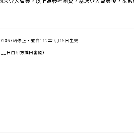
您尚未登入會員，以上為參考團費，當您登入會員後，本系
02067函修正，並自112年9月15日生效
月__日由甲方攜回審閱）
）