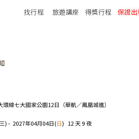
找行程
旅遊講座
得獎行程
保證出
日本
非洲
下載
出國資訊
瀨溪
南紀熊野古道
中非９國
服務確認單
護照申辦
‧四國
北陸
西非１８國
護照切結書
各國簽證
南非６國＋香草５國
名旅館
刷卡單
匯率查詢
印度洋香草５國
山陽
新潟‧谷川
旅遊定型化契約
全球天氣
動物大遷徙
北海道
🍁北關東
國外旅遊定型化契約
航班查詢
馬達加斯加
模里西斯
新潟‧谷川
🍁四國山陽
旅遊定型化契約
各國電壓
肯亞
納米比亞
辛巴
伊豆‧演歌天后演唱會
駐台觀光單位
利比亞
摩洛哥
埃及
24A 大環線七大國家公園12日（華航／鳳凰城進）
京都奈良犬山
國外旅遊警示
突尼西亞
塞內加爾
札幌雪祭
🧧山口縣
三) - 2027年04月04日(
日
) 12 天 9 夜
中南亞
頂級飛鳥-花火節
中亞５國