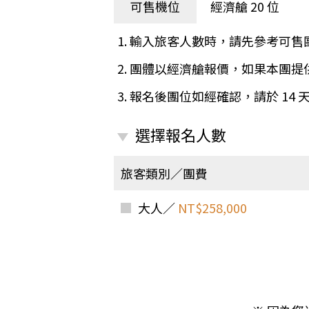
日本
斯洛伐克
克羅埃西亞
可售機位
經濟艙 20 位
斯洛維尼亞
中國
波士尼亞赫塞哥維納
1. 輸入旅客人數時，請先參考可售
北疆
俄羅斯聯邦
2. 團體以經濟艙報價，如果本團
韓國
3. 報名後團位如經確認，請於 14
西南歐
首爾
荷蘭國王節
楓紅
選擇報名人數
英愛軍樂節
東南
賽普勒斯‧馬爾他
旅客類別／團費
泰國M
天空之城‧愛琴海三島
瑞士觀景火車名峰健行
大人／
NT$258,000
義大利
西西里島
西班牙
葡萄牙
德國
奧地利
荷蘭
法國
瑞士
英國
愛爾蘭