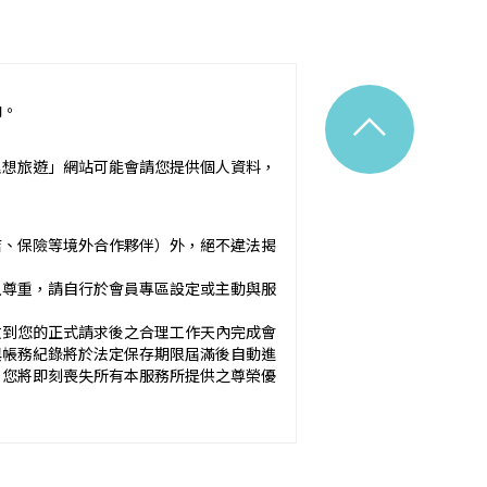
^
內。
令之規定。
理想旅遊」網站可能會請您提供個人資料，
附隨之服務說明）：_________
店、保險等境外合作夥伴）外，絕不違法揭
應確保廣告內容之真實，對甲方所負之
以尊重，請自行於會員專區設定或主動與服
於甲方之內容為準。
收到您的正式請求後之合理工作天內完成會
與帳務紀錄將於法定保存期限屆滿後自動進
方未準時到約定地點集合致未能出發，亦未能中
，您將即刻喪失所有本服務所提供之尊榮優
okies 大多僅基於輔助作用，例如儲存您
元。