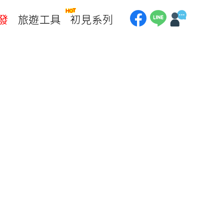
發
旅遊工具
初見系列
加拿大
銀行優惠
黃刀鎮極光
第一銀行刷卡回饋
加東賞楓
聯邦銀行刷卡回饋
加西大環線
國泰世華刷卡回饋
加拿大東西岸全覽
台新銀行3期
美國
中國信託3期/6期
美西國家公園
威
美東紐奧良
企業專區
兆豐商銀
中南美
巴西嘉年華
🗿復活節島
天空之鏡-玻利維亞