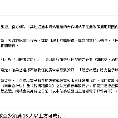
定辦理。
民國疆域以外其他國家或地區旅遊。
約之約定。
想旅遊」官方網站，其他通過本網站連結的合作網站不在此政策適用範圍
依本契約條款之約定定之；本契約中未約定者，適用中華民國有關法
責任）
會員、索取旅訊或行程表、或使用線上訂購服務、或參加其他活動時，「
_____
供相關服務。
）：________
止地點、日期、交通工具、住宿旅館、餐飲、遊覽、安排購物行程及其所
原則』與『目的限定原則』，除因履行旅遊行程契約之必要（如航空、酒
文件、行程表或說明會之說明內容均視為本契約內容之一部分。乙方
好設定。如果您選擇不接收任何廣告或聯繫資訊，「理想旅遊」將完全予
傳文件、行程表或說明會之說明內容代之。
刊登廣告、宣傳文件、行程表或說明會之說明記載不符者，以最有利
會員資格，可直接以電子郵件的方式或致電客服專線通知我們，我們將於
國《商業會計法》及《稅捐稽徵法》之法定保存年限要求，相關交易憑證
____日_____時_____分於__________準時集合出發。甲
理想旅遊」網站會員身份之日起（以本站系統發出之確認電子郵件為準）
契約，乙方得依第十三條之約定，行使損害賠償請求權。
____
下列約定繳付：
Cookies 技術來儲存並在某些時候追蹤使用者的資料。本網站使用 Co
數至少須滿 16 人以上方可成行。
__(現金、信用卡、轉帳、支票等方式)繳付新臺幣___________
密碼以方便您上網至本行網站時不必每次再輸入密碼…等。