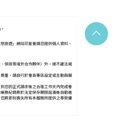
^
內。
令之規定。
理想旅遊」網站可能會請您提供個人資料，
附隨之服務說明）：_________
店、保險等境外合作夥伴）外，絕不違法揭
應確保廣告內容之真實，對甲方所負之
以尊重，請自行於會員專區設定或主動與服
於甲方之內容為準。
收到您的正式請求後之合理工作天內完成會
與帳務紀錄將於法定保存期限屆滿後自動進
方未準時到約定地點集合致未能出發，亦未能中
，您將即刻喪失所有本服務所提供之尊榮優
okies 大多僅基於輔助作用，例如儲存您
元。