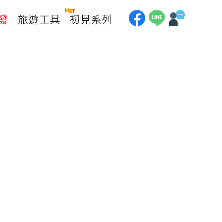
發
旅遊工具
初見系列
加拿大
銀行優惠
黃刀鎮極光
第一銀行刷卡回饋
加東賞楓
聯邦銀行刷卡回饋
加西大環線
國泰世華刷卡回饋
加拿大東西岸全覽
台新銀行3期
美國
中國信託3期/6期
美西國家公園
威
美東紐奧良
企業專區
兆豐商銀
中南美
巴西嘉年華
🗿復活節島
天空之鏡-玻利維亞