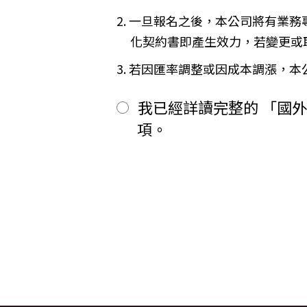
二、
其餘款項以_______ (現
※
Cookies 是網站伺服器用來和
2. 一旦報名之後，本公司將有業
前項之特別約定，除經雙方同意並
間或單次造訪。但是使用者可以經
「理想旅遊」網站自動接收並紀錄您
第六條（旅客怠於給付旅遊費用之效力
化契約書即產生效力，若變更或
間、使用的瀏覽器、瀏覽及點選資
甲方因可歸責自己之事由，怠於給
品質，請您放心。
用，依第十三條約定辦理；乙方如
3. 若因匯率調整或因成本調漲，
第七條（旅客協力義務）
【線上訂購與付款】
旅遊需甲方之行為始能完成，而甲
當您經由「理想旅遊」網站交易平
我已經詳讀完整的 「國
賠償因契約終止而生之損害。
上或離線方式，蒐集您主動提供所
旅遊開始後，乙方依前項規定終止契
性別、職業和個人興趣等）、收貨
項。
第八條（旅遊費用所涵蓋之項目）
所有線上購物流程與加密機制，均依照
甲方依第五條約定繳納之旅遊費用
網站伺服器數位憑證機制，您的訂單在
一、
代辦證件之行政規費：乙方代
保密機制的防護中，就算中途被不
二、
交通運輸費：旅程所需各種交
【隱私權保護政策修訂】
三、
餐飲費：旅程中所列應由乙方
「理想旅遊」網站保有修訂本政策
四、
住宿費：旅程中所列住宿及旅
五、
遊覽費用：旅程中所列之一切
【智慧財產權】
六、
接送費：旅遊期間機場、港口
尊重智慧財產權為全民應盡義務，
七、
行李費：團體行李往返機場、
逕自使用、修改、重製、公開播送
八、
稅捐：各地機場服務稅捐及團
或相關權利人之書面同意。
九、
服務費：領隊及其他乙方為甲
【我們對保護您隱私權的承諾】
十、
保險費：責任保險及履約保證
前項第二款交通運輸費及第五款遊
為確保您的個人資料安全，我們傳