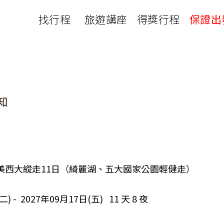
找行程
旅遊講座
得獎行程
保證出
日本
非洲
下載
出國資訊
瀨溪
南紀熊野古道
中非９國
服務確認單
護照申辦
‧四國
北陸
西非１８國
護照切結書
各國簽證
南非６國＋香草５國
名旅館
刷卡單
匯率查詢
印度洋香草５國
山陽
新潟‧谷川
旅遊定型化契約
全球天氣
動物大遷徙
北海道
🍁北關東
國外旅遊定型化契約
航班查詢
馬達加斯加
模里西斯
新潟‧谷川
🍁四國山陽
旅遊定型化契約
各國電壓
肯亞
納米比亞
辛巴
伊豆‧演歌天后演唱會
駐台觀光單位
利比亞
摩洛哥
埃及
07A 美西大縱走11日（綺麗湖、五大國家公園輕健走）
京都奈良犬山
國外旅遊警示
突尼西亞
塞內加爾
札幌雪祭
🧧山口縣
二) - 2027年09月17日(五) 11 天 8 夜
中南亞
頂級飛鳥-花火節
中亞５國