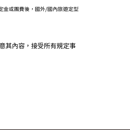
 Cookies 的有效期限僅限於一定期
定金或團費後，國外/國內旅遊定型
加旅遊費用。
括您使用連線設備的 IP 位址、使用時
析網站流量並提升「理想旅遊」網站的服務
者，乙方得終止契約。甲方應賠償之費
其行為者，乙方得終止契約，並得請求
收受貨款資料，「理想旅遊」網站將會以線
同意其內容，接受所有規定事
電子郵件、地址、郵遞區號、電話、生日、
方附加年利率__％利息償還乙方。
碼等）等相關資訊。
中心提供之 GlobalTrust SSL
輸處理（即表示您傳送的資料正經過 SSL
在網頁上張貼告示，通知您相關事項。
差額。
權利人依法擁有其智慧財產權，任何人不得
行李數量之重量依航空公司規定辦理。
引用或轉載，請事先依法取得「理想旅遊」
調低逾百分之十者，應由甲方補足，或
權防護措施。