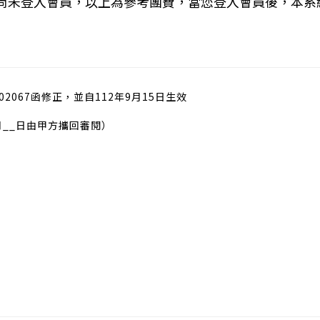
您尚未登入會員，以上為參考團費，當您登入會員後，本系
02067函修正，並自112年9月15日生效
月__日由甲方攜回審閱）
）