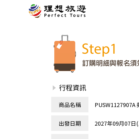
北歐
經典
服務Plus+
表單
極光
羅浮敦群島
挪威
奧入
會員專區
旅客
芬蘭
瑞典
丹麥
冰島
廣島
電子圖書
自帶
法羅群島
格陵蘭島
日本
優惠券回饋
傳真
北歐５國
四國
意見表抽獎
國外
🍁
東歐
量身訂做
郵輪
行程資訊
🍁
訂單查詢付款
國內
１６湖國家公園
🍁
聯絡我們
巴爾幹半島
商品名稱
PUSW11279
🍁
觀光局Taiwan
波蘭‧波羅的海
❄️
保加利亞‧羅馬尼亞
出發日期
2027年09月07日(
日本
捷克
波蘭
匈牙利