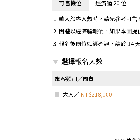
日本
斯洛伐克
克羅埃西亞
可售機位
經濟艙 20 位
斯洛維尼亞
中國
波士尼亞赫塞哥維納
1. 輸入旅客人數時，請先參考可售
北疆
俄羅斯聯邦
2. 團體以經濟艙報價，如果本團
韓國
3. 報名後團位如經確認，請於 14
西南歐
首爾
荷蘭國王節
楓紅
選擇報名人數
英愛軍樂節
東南
賽普勒斯‧馬爾他
旅客類別／團費
泰國M
天空之城‧愛琴海三島
瑞士觀景火車名峰健行
大人／
NT$218,000
義大利
西西里島
西班牙
葡萄牙
德國
奧地利
荷蘭
法國
瑞士
英國
愛爾蘭