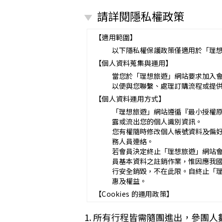
營業所：
請詳閱隱私權政策
甲乙雙方同意就本旅遊事項，依下列約
第一條（國外旅遊之意義）
本契約所謂國外旅遊，係指到中華
【適用範圍】
赴中國大陸旅行者，準用本旅遊契
以下隱私權保護政策僅適用於「理
第二條（適用之範圍及順序）
【個人資料蒐集與運用】
甲乙雙方關於本旅遊之權利義務，
第三條（旅遊團名稱、旅遊行程及廣告
當您於「理想旅遊」網站要求加入
本旅遊團名稱為_______________
以便與您聯繫、處理訂購流程或提
一、
旅遊地區（國家、城市或觀光地點
【個人資料運用方式】
二、
行程（啟程出發地點、回程之終
「理想旅遊」網站遵循『最小授權
與本契約有關之附件、廣告、宣傳
露或流出您的個人識別資訊。
義務不得低於廣告之內容。
您有權隨時修改個人帳號資料及偏
第一項記載得以所刊登之廣告、宣
務人員連絡。
未記載第一項內容或記載之內容與
若會員決定終止「理想旅遊」網站
第四條（集合及出發時地）
員基本資料之註銷作業，惟因應我
甲方應於民國_____年_____月_
行安全銷毀，不在此限。自終止「
途加入旅遊者，視為甲方任意解除
惠及權益。
第五條（旅遊費用及付款方式）
【Cookies 的運用政策】
旅遊費用：__________________
除雙方有特別約定者外，甲方應依
為提供個人化的服務，本資訊網會使用 
1. 所有行程皆需隨團進出，參團人
一、
簽訂本契約時，甲方應以_____
偏好的特定種類資料，或儲存相關