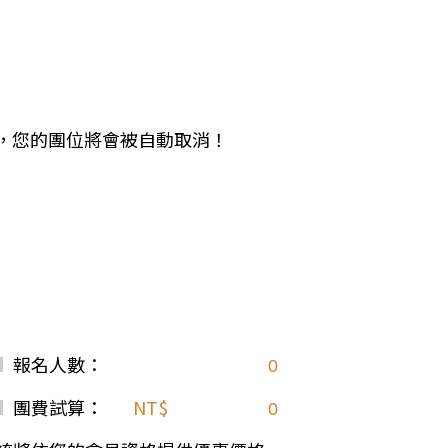
中美５國
祕魯
智利
爾
兩極會
北極
南極
期未繳，您的團位將會被自動取消！
荷美遊輪
卡達
阿拉斯加
極光峽灣
巴拿馬運河
銀海遊輪
大洋遊輪
報名人數：
NCL遊輪
迪士尼遊輪
團費試算：
NT$
歐洲河輪