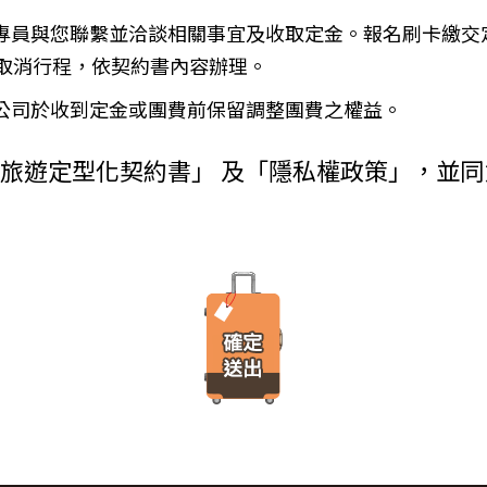
金、信用卡、轉帳、支票等方式)於出發前三日或說明會時繳清。
使用者瀏覽器進行溝通的一種技術，它可能在使用者的電腦中儲存某些資訊，大部分
務專員與您聯繫並洽談相關事宜及收取定金。報名刷卡繳交
增訂其他協議事項於本契約第三十七條，乙方不得以任何名義要求增
由瀏覽器的設定，取消或限制此項功能。
瀏覽或查詢時所產生的相關記錄，這是系統本身所自行記錄的行為，記錄包
）
取消行程，依契約書內容辦理。
料紀錄…等。這些系統自動記錄的資料無法直接辨識個人身份，僅用於分
付旅遊費用者，乙方得定相當期限催告甲方給付，甲方逾期不為給付
有其他損害，並得請求賠償。
本公司於收到定金或團費前保留調整團費之權益。
方不為其行為者，乙方得定相當期限，催告甲方為之。甲方逾期不為
台進行線上報名，為瞭解您購買產品或服務的類別與數量，以及付款人、
外旅遊定型化契約書」 及「隱私權政策」，並
購買產品或服務內容（如品名、數量、金額等）、付款人資料（如姓名、
約時，甲方得請求乙方墊付費用將其送回原出發地。於到達後，由甲
人資料（如姓名、電話、地址、郵遞區號等）、付款資料（如銀行轉帳號
交易安全認證中心以確保您的電子交易安全，「理想旅遊」網站採用寰宇數位認證
，除雙方依第三十七條另有約定以外，應包括下列項目：
線上交易過程中，均採用國際最高標準的 256-bit 安全加密技術進行傳
理甲方辦理出國所需之手續費及簽證費及其他規費。
法攔截，也是一堆亂碼無法解讀。），無資料外洩之虞。
通運輸之費用。
安排之餐飲費用。
之權利。當「理想旅遊」網站在使用個人資料的規定上作出大修改時，會
館之費用，如甲方需要單人房，經乙方同意安排者，甲方應補繳所需
遊覽費用及入場門票費等。
、車站等與旅館間之一切接送費用。
「理想旅遊」網站所有程式、網站內容及圖片，均由「理想旅遊」或其他
港口、車站等與旅館間之一切接送費用及團體行李接送人員之小費，
、改作、散布、發行、公開發表、進行還原工程、解編或反向組譯。若需
體餐宿稅捐。
方安排服務人員之報酬。
保險。
覽費用，其費用於契約簽訂後經政府機關或經營管理業者公布調高或
遞所有隱私權與安全準則予「理想旅遊」公司員工，並在公司內落實隱私