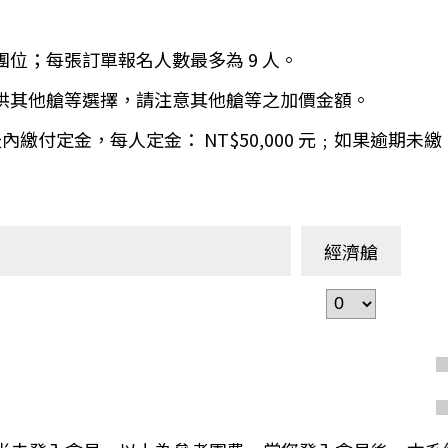
環航
印度
斯里蘭卡
團位；每張訂單報名人數最多為 9 人。
不丹‧大吉嶺‧喀什米
青藏鐵路
提供其他艙等選擇，請注意其他艙等之加價金額。
中東
海灣５國
 天內繳付定金，每人定金： NT$50,000 元﹔如果逾
‧華城
土耳其
雪嶽南怡島
沙烏地阿拉伯
阿曼
亞
科威特
巴林
經濟艙
iniTour
富國島
澳洲
紐西蘭
大溪地