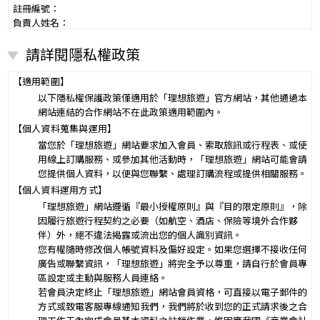
註冊編號：
負責人姓名：
電話：
請詳閱隱私權政策
營業所：
甲乙雙方同意就本旅遊事項，依下列約定辦理。
第一條（國外旅遊之意義）
【適用範圍】
本契約所謂國外旅遊，係指到中華民國疆域以外其他國家或地區旅
以下隱私權保護政策僅適用於「理想旅遊」官方網站，其他通過本
遊。
網站連結的合作網站不在此政策適用範圍內。
赴中國大陸旅行者，準用本旅遊契約之約定。
【個人資料蒐集與運用】
第二條（適用之範圍及順序）
當您於「理想旅遊」網站要求加入會員、索取旅訊或行程表、或使
甲乙雙方關於本旅遊之權利義務，依本契約條款之約定定之；本契約
用線上訂購服務、或參加其他活動時，「理想旅遊」網站可能會請
中未約定者，適用中華民國有關法令之規定。
您提供個人資料，以便與您聯繫、處理訂購流程或提供相關服務。
第三條（旅遊團名稱、旅遊行程及廣告責任）
【個人資料運用方式】
本旅遊團名稱為____________________
「理想旅遊」網站遵循『最小授權原則』與『目的限定原則』，除
一、
旅遊地區（國家、城市或觀光地點）：________
因履行旅遊行程契約之必要（如航空、酒店、保險等境外合作夥
行程（啟程出發地點、回程之終止地點、日期、交通工具、住
伴）外，絕不違法揭露或流出您的個人識別資訊。
二、
宿旅館、餐飲、遊覽、安排購物行程及其所附隨之服務說
您有權隨時修改個人帳號資料及偏好設定。如果您選擇不接收任何
明）：_________
廣告或聯繫資訊，「理想旅遊」將完全予以尊重，請自行於會員專
與本契約有關之附件、廣告、宣傳文件、行程表或說明會之說明內容
區設定或主動與服務人員連絡。
均視為本契約內容之一部分。乙方應確保廣告內容之真實，對甲方所
若會員決定終止「理想旅遊」網站會員資格，可直接以電子郵件的
負之義務不得低於廣告之內容。
方式或致電客服專線通知我們，我們將於收到您的正式請求後之合
第一項記載得以所刊登之廣告、宣傳文件、行程表或說明會之說明內