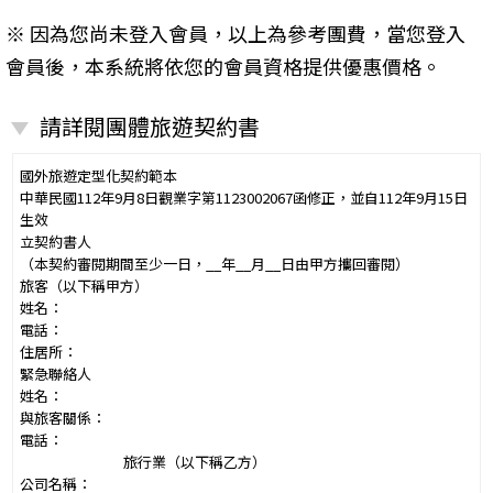
※ 因為您尚未登入會員，以上為參考團費，當您登入
會員後，本系統將依您的會員資格提供優惠價格。
請詳閱團體旅遊契約書
國外旅遊定型化契約範本
中華民國112年9月8日觀業字第1123002067函修正，並自112年9月15日
生效
立契約書人
（本契約審閱期間至少一日，__年__月__日由甲方攜回審閱）
旅客（以下稱甲方）
姓名：
電話：
住居所：
緊急聯絡人
姓名：
與旅客關係：
電話：
旅行業（以下稱乙方）
公司名稱：