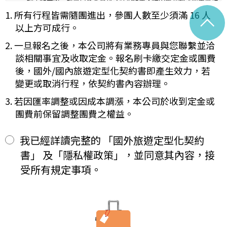
理工作天內完成會員基本資料之註銷作業，惟因應我國《商業會計
容代之。
法》及《稅捐稽徵法》之法定保存年限要求，相關交易憑證與帳務
1. 所有行程皆需隨團進出，參團人數至少須滿 16 人
^
未記載第一項內容或記載之內容與刊登廣告、宣傳文件、行程表或說
紀錄將於法定保存期限屆滿後自動進行安全銷毀，不在此限。自終
明會之說明記載不符者，以最有利於甲方之內容為準。
以上方可成行。
止「理想旅遊」網站會員身份之日起（以本站系統發出之確認電子
第四條（集合及出發時地）
郵件為準），您將即刻喪失所有本服務所提供之尊榮優惠及權益。
2. 一旦報名之後，本公司將有業務專員與您聯繫並洽
甲方應於民國_____年_____月_____日_____時_____分於
【Cookies 的運用政策】
__________準時集合出發。甲方未準時到約定地點集合致未能出
談相關事宜及收取定金。報名刷卡繳交定金或團費
為提供個人化的服務，本資訊網會使用 Cookies 技術來儲存並在
發，亦未能中途加入旅遊者，視為甲方任意解除契約，乙方得依第十
後，國外/國內旅遊定型化契約書即產生效力，若
某些時候追蹤使用者的資料。本網站使用 Cookies 大多僅基於輔
三條之約定，行使損害賠償請求權。
變更或取消行程，依契約書內容辦理。
助作用，例如儲存您偏好的特定種類資料，或儲存相關密碼以方便
第五條（旅遊費用及付款方式）
您上網至本行網站時不必每次再輸入密碼…等。
旅遊費用：______________________
3. 若因匯率調整或因成本調漲，本公司於收到定金或
※
Cookies 是網站伺服器用來和使用者瀏覽器進行溝通的一種技術，
除雙方有特別約定者外，甲方應依下列約定繳付：
團費前保留調整團費之權益。
它可能在使用者的電腦中儲存某些資訊，大部分 Cookies 的有效
簽訂本契約時，甲方應以_______(現金、信用卡、轉帳、支票
一、
期限僅限於一定期間或單次造訪。但是使用者可以經由瀏覽器的設
等方式)繳付新臺幣___________元。
定，取消或限制此項功能。
其餘款項以_______ (現金、信用卡、轉帳、支票等方式)於出發
我已經詳讀完整的 「國外旅遊定型化契約
二、
「理想旅遊」網站自動接收並紀錄您瀏覽或查詢時所產生的相關記
前三日或說明會時繳清。
書」 及「隱私權政策」，並同意其內容，接
錄，這是系統本身所自行記錄的行為，記錄包括您使用連線設備的
前項之特別約定，除經雙方同意並增訂其他協議事項於本契約第三十
IP 位址、使用時間、使用的瀏覽器、瀏覽及點選資料紀錄…等。這
七條，乙方不得以任何名義要求增加旅遊費用。
受所有規定事項。
些系統自動記錄的資料無法直接辨識個人身份，僅用於分析網站流
第六條（旅客怠於給付旅遊費用之效力）
量並提升「理想旅遊」網站的服務品質，請您放心。
甲方因可歸責自己之事由，怠於給付旅遊費用者，乙方得定相當期限
催告甲方給付，甲方逾期不為給付者，乙方得終止契約。甲方應賠償
【線上訂購與付款】
之費用，依第十三條約定辦理；乙方如有其他損害，並得請求賠償。
當您經由「理想旅遊」網站交易平台進行線上報名，為瞭解您購買
第七條（旅客協力義務）
產品或服務的類別與數量，以及付款人、收受貨款資料，「理想旅
旅遊需甲方之行為始能完成，而甲方不為其行為者，乙方得定相當期