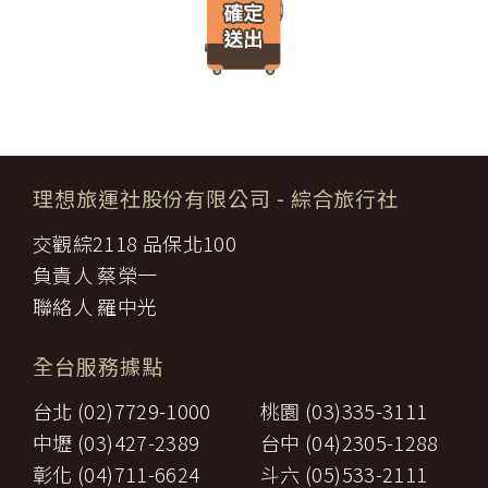
遊」網站將會以線上或離線方式，蒐集您主動提供所購買產品或服
限，催告甲方為之。甲方逾期不為其行為者，乙方得終止契約，並得
務內容（如品名、數量、金額等）、付款人資料（如姓名、電子郵
請求賠償因契約終止而生之損害。
件、地址、郵遞區號、電話、生日、性別、職業和個人興趣等）、
旅遊開始後，乙方依前項規定終止契約時，甲方得請求乙方墊付費用
收貨人資料（如姓名、電話、地址、郵遞區號等）、付款資料（如
將其送回原出發地。於到達後，由甲方附加年利率__％利息償還乙
銀行轉帳號碼等）等相關資訊。
方。
所有線上購物流程與加密機制，均依照交易安全認證中心以確保您
第八條（旅遊費用所涵蓋之項目）
的電子交易安全，「理想旅遊」網站採用寰宇數位認證中心提供之
甲方依第五條約定繳納之旅遊費用，除雙方依第三十七條另有約定以
GlobalTrust SSL 網站伺服器數位憑證機制，您的訂單在線上交易
外，應包括下列項目：
過程中，均採用國際最高標準的 256-bit 安全加密技術進行傳輸處
理想旅運社股份有限公司
- 綜合旅行社
代辦證件之行政規費：乙方代理甲方辦理出國所需之手續費及
理（即表示您傳送的資料正經過 SSL 保密機制的防護中，就算中
一、
簽證費及其他規費。
途被不法攔截，也是一堆亂碼無法解讀。），無資料外洩之虞。
交觀綜2118 品保北100
二、
交通運輸費：旅程所需各種交通運輸之費用。
【隱私權保護政策修訂】
三、
餐飲費：旅程中所列應由乙方安排之餐飲費用。
負責人 蔡榮一
「理想旅遊」網站保有修訂本政策之權利。當「理想旅遊」網站在
住宿費：旅程中所列住宿及旅館之費用，如甲方需要單人房，
四、
使用個人資料的規定上作出大修改時，會在網頁上張貼告示，通知
聯絡人 羅中光
經乙方同意安排者，甲方應補繳所需差額。
您相關事項。
五、
遊覽費用：旅程中所列之一切遊覽費用及入場門票費等。
【智慧財產權】
接送費：旅遊期間機場、港口、車站等與旅館間之一切接送費
六、
全台服務據點
尊重智慧財產權為全民應盡義務，「理想旅遊」網站所有程式、網
用。
站內容及圖片，均由「理想旅遊」或其他權利人依法擁有其智慧財
行李費：團體行李往返機場、港口、車站等與旅館間之一切接
台北 (02)7729-1000
桃園 (03)335-3111
產權，任何人不得逕自使用、修改、重製、公開播送、改作、散
七、
送費用及團體行李接送人員之小費，行李數量之重量依航空公
布、發行、公開發表、進行還原工程、解編或反向組譯。若需引用
司規定辦理。
中壢 (03)427-2389
台中 (04)2305-1288
或轉載，請事先依法取得「理想旅遊」或相關權利人之書面同意。
八、
稅捐：各地機場服務稅捐及團體餐宿稅捐。
彰化 (04)711-6624
斗六 (05)533-2111
【我們對保護您隱私權的承諾】
九、
服務費：領隊及其他乙方為甲方安排服務人員之報酬。