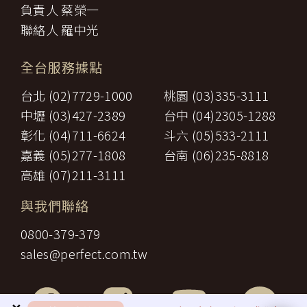
三、
餐飲費：旅程中所列應由乙方安排之餐飲費用。
負責人 蔡榮一
「理想旅遊」網站保有修訂本政策之權利。當「理想旅遊」網站在
住宿費：旅程中所列住宿及旅館之費用，如甲方需要單人房，
四、
使用個人資料的規定上作出大修改時，會在網頁上張貼告示，通知
聯絡人 羅中光
經乙方同意安排者，甲方應補繳所需差額。
您相關事項。
五、
遊覽費用：旅程中所列之一切遊覽費用及入場門票費等。
【智慧財產權】
接送費：旅遊期間機場、港口、車站等與旅館間之一切接送費
六、
全台服務據點
尊重智慧財產權為全民應盡義務，「理想旅遊」網站所有程式、網
用。
站內容及圖片，均由「理想旅遊」或其他權利人依法擁有其智慧財
行李費：團體行李往返機場、港口、車站等與旅館間之一切接
台北 (02)7729-1000
桃園 (03)335-3111
產權，任何人不得逕自使用、修改、重製、公開播送、改作、散
七、
送費用及團體行李接送人員之小費，行李數量之重量依航空公
布、發行、公開發表、進行還原工程、解編或反向組譯。若需引用
司規定辦理。
中壢 (03)427-2389
台中 (04)2305-1288
或轉載，請事先依法取得「理想旅遊」或相關權利人之書面同意。
八、
稅捐：各地機場服務稅捐及團體餐宿稅捐。
彰化 (04)711-6624
斗六 (05)533-2111
【我們對保護您隱私權的承諾】
九、
服務費：領隊及其他乙方為甲方安排服務人員之報酬。
十、
保險費：責任保險及履約保證保險。
嘉義 (05)277-1808
台南 (06)235-8818
為確保您的個人資料安全，我們傳遞所有隱私權與安全準則予「理
前項第二款交通運輸費及第五款遊覽費用，其費用於契約簽訂後經政
想旅遊」公司員工，並在公司內落實隱私權防護措施。
高雄 (07)211-3111
府機關或經營管理業者公布調高或調低逾百分之十者，應由甲方補
【隱私權問題】
足，或由乙方退還。
本服務條款之解釋與適用，以及相關爭議，均應依照中華民國法律
與我們聯絡
第一項第二款至第五款之年長者門票減免、兒童住宿不佔床及各項優
予以處理，並以台灣台北地方法院為第一審管轄法院。若您對在
惠等，詳如附件（報價單）。如契約相關文件均未記載者，甲方得請
「理想旅遊」中的隱私權有任何疑問，請透過客服信箱與我們聯
0800-379-379
求如實退還差額。
繫。
第九條（旅遊費用所未涵蓋項目）
sales@perfect.com.tw
第五條之旅遊費用，除雙方依第三十七條另有約定者外，不包含下列
項目：
一、
非本旅遊契約所列行程之一切費用。
甲方之個人費用：如自費行程費用、行李超重費、飲料及酒