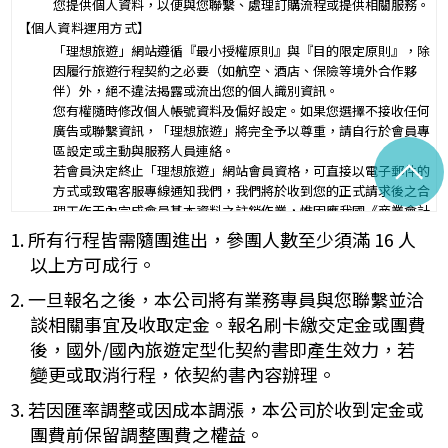
您提供個人資料，以便與您聯繫、處理訂購流程或提供相關服務。
第三條（旅遊團名稱、旅遊行程及廣告責任）
【個人資料運用方式】
本旅遊團名稱為____________________
「理想旅遊」網站遵循『最小授權原則』與『目的限定原則』，除
一、
旅遊地區（國家、城市或觀光地點）：________
因履行旅遊行程契約之必要（如航空、酒店、保險等境外合作夥
行程（啟程出發地點、回程之終止地點、日期、交通工具、住
伴）外，絕不違法揭露或流出您的個人識別資訊。
二、
宿旅館、餐飲、遊覽、安排購物行程及其所附隨之服務說
您有權隨時修改個人帳號資料及偏好設定。如果您選擇不接收任何
明）：_________
廣告或聯繫資訊，「理想旅遊」將完全予以尊重，請自行於會員專
與本契約有關之附件、廣告、宣傳文件、行程表或說明會之說明內容
區設定或主動與服務人員連絡。
^
均視為本契約內容之一部分。乙方應確保廣告內容之真實，對甲方所
若會員決定終止「理想旅遊」網站會員資格，可直接以電子郵件的
負之義務不得低於廣告之內容。
方式或致電客服專線通知我們，我們將於收到您的正式請求後之合
第一項記載得以所刊登之廣告、宣傳文件、行程表或說明會之說明內
理工作天內完成會員基本資料之註銷作業，惟因應我國《商業會計
容代之。
法》及《稅捐稽徵法》之法定保存年限要求，相關交易憑證與帳務
1. 所有行程皆需隨團進出，參團人數至少須滿 16 人
未記載第一項內容或記載之內容與刊登廣告、宣傳文件、行程表或說
紀錄將於法定保存期限屆滿後自動進行安全銷毀，不在此限。自終
明會之說明記載不符者，以最有利於甲方之內容為準。
以上方可成行。
止「理想旅遊」網站會員身份之日起（以本站系統發出之確認電子
第四條（集合及出發時地）
郵件為準），您將即刻喪失所有本服務所提供之尊榮優惠及權益。
2. 一旦報名之後，本公司將有業務專員與您聯繫並洽
甲方應於民國_____年_____月_____日_____時_____分於
【Cookies 的運用政策】
__________準時集合出發。甲方未準時到約定地點集合致未能出
談相關事宜及收取定金。報名刷卡繳交定金或團費
為提供個人化的服務，本資訊網會使用 Cookies 技術來儲存並在
發，亦未能中途加入旅遊者，視為甲方任意解除契約，乙方得依第十
後，國外/國內旅遊定型化契約書即產生效力，若
某些時候追蹤使用者的資料。本網站使用 Cookies 大多僅基於輔
三條之約定，行使損害賠償請求權。
變更或取消行程，依契約書內容辦理。
助作用，例如儲存您偏好的特定種類資料，或儲存相關密碼以方便
第五條（旅遊費用及付款方式）
您上網至本行網站時不必每次再輸入密碼…等。
旅遊費用：______________________
3. 若因匯率調整或因成本調漲，本公司於收到定金或
※
Cookies 是網站伺服器用來和使用者瀏覽器進行溝通的一種技術，
除雙方有特別約定者外，甲方應依下列約定繳付：
團費前保留調整團費之權益。
它可能在使用者的電腦中儲存某些資訊，大部分 Cookies 的有效
簽訂本契約時，甲方應以_______(現金、信用卡、轉帳、支票
一、