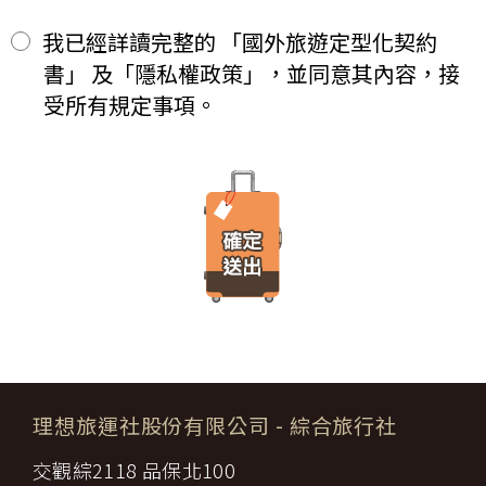
期限僅限於一定期間或單次造訪。但是使用者可以經由瀏覽器的設
等方式)繳付新臺幣___________元。
定，取消或限制此項功能。
其餘款項以_______ (現金、信用卡、轉帳、支票等方式)於出發
我已經詳讀完整的 「國外旅遊定型化契約
二、
「理想旅遊」網站自動接收並紀錄您瀏覽或查詢時所產生的相關記
前三日或說明會時繳清。
書」 及「隱私權政策」，並同意其內容，接
錄，這是系統本身所自行記錄的行為，記錄包括您使用連線設備的
前項之特別約定，除經雙方同意並增訂其他協議事項於本契約第三十
IP 位址、使用時間、使用的瀏覽器、瀏覽及點選資料紀錄…等。這
七條，乙方不得以任何名義要求增加旅遊費用。
受所有規定事項。
些系統自動記錄的資料無法直接辨識個人身份，僅用於分析網站流
第六條（旅客怠於給付旅遊費用之效力）
量並提升「理想旅遊」網站的服務品質，請您放心。
甲方因可歸責自己之事由，怠於給付旅遊費用者，乙方得定相當期限
催告甲方給付，甲方逾期不為給付者，乙方得終止契約。甲方應賠償
【線上訂購與付款】
之費用，依第十三條約定辦理；乙方如有其他損害，並得請求賠償。
當您經由「理想旅遊」網站交易平台進行線上報名，為瞭解您購買
第七條（旅客協力義務）
產品或服務的類別與數量，以及付款人、收受貨款資料，「理想旅
旅遊需甲方之行為始能完成，而甲方不為其行為者，乙方得定相當期
遊」網站將會以線上或離線方式，蒐集您主動提供所購買產品或服
限，催告甲方為之。甲方逾期不為其行為者，乙方得終止契約，並得
務內容（如品名、數量、金額等）、付款人資料（如姓名、電子郵
請求賠償因契約終止而生之損害。
件、地址、郵遞區號、電話、生日、性別、職業和個人興趣等）、
旅遊開始後，乙方依前項規定終止契約時，甲方得請求乙方墊付費用
收貨人資料（如姓名、電話、地址、郵遞區號等）、付款資料（如
將其送回原出發地。於到達後，由甲方附加年利率__％利息償還乙
銀行轉帳號碼等）等相關資訊。
方。
所有線上購物流程與加密機制，均依照交易安全認證中心以確保您
第八條（旅遊費用所涵蓋之項目）
的電子交易安全，「理想旅遊」網站採用寰宇數位認證中心提供之
甲方依第五條約定繳納之旅遊費用，除雙方依第三十七條另有約定以
GlobalTrust SSL 網站伺服器數位憑證機制，您的訂單在線上交易
外，應包括下列項目：
過程中，均採用國際最高標準的 256-bit 安全加密技術進行傳輸處
理想旅運社股份有限公司
- 綜合旅行社
代辦證件之行政規費：乙方代理甲方辦理出國所需之手續費及
理（即表示您傳送的資料正經過 SSL 保密機制的防護中，就算中
一、
簽證費及其他規費。
途被不法攔截，也是一堆亂碼無法解讀。），無資料外洩之虞。
交觀綜2118 品保北100
二、
交通運輸費：旅程所需各種交通運輸之費用。
【隱私權保護政策修訂】