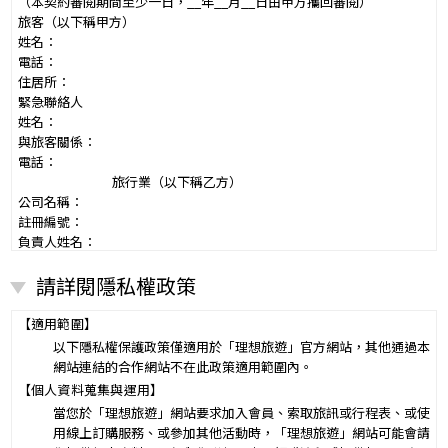
（本契約審閱期間至少一日，__年__月__日由甲方攜回審閱）
旅客（以下稱甲方）
姓名：
電話：
住居所：
緊急聯絡人
姓名：
與旅客關係：
電話：
旅行業（以下稱乙方）
公司名稱：
註冊編號：
負責人姓名：
電話：
請詳閱隱私權政策
營業所：
甲乙雙方同意就本旅遊事項，依下列約定辦理。
第一條（國外旅遊之意義）
【適用範圍】
本契約所謂國外旅遊，係指到中華民國疆域以外其他國家或地區旅
以下隱私權保護政策僅適用於「理想旅遊」官方網站，其他通過本
遊。
網站連結的合作網站不在此政策適用範圍內。
赴中國大陸旅行者，準用本旅遊契約之約定。
【個人資料蒐集與運用】
第二條（適用之範圍及順序）
當您於「理想旅遊」網站要求加入會員、索取旅訊或行程表、或使
甲乙雙方關於本旅遊之權利義務，依本契約條款之約定定之；本契約
用線上訂購服務、或參加其他活動時，「理想旅遊」網站可能會請
中未約定者，適用中華民國有關法令之規定。