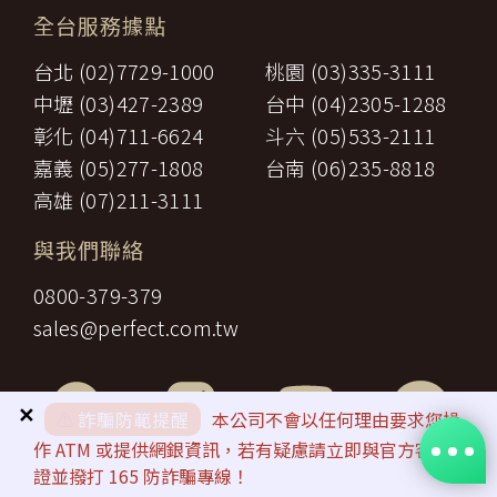
【智慧財產權】
接送費：旅遊期間機場、港口、車站等與旅館間之一切接送費
六、
全台服務據點
尊重智慧財產權為全民應盡義務，「理想旅遊」網站所有程式、網
用。
站內容及圖片，均由「理想旅遊」或其他權利人依法擁有其智慧財
行李費：團體行李往返機場、港口、車站等與旅館間之一切接
台北 (02)7729-1000
桃園 (03)335-3111
產權，任何人不得逕自使用、修改、重製、公開播送、改作、散
七、
送費用及團體行李接送人員之小費，行李數量之重量依航空公
布、發行、公開發表、進行還原工程、解編或反向組譯。若需引用
司規定辦理。
中壢 (03)427-2389
台中 (04)2305-1288
或轉載，請事先依法取得「理想旅遊」或相關權利人之書面同意。
八、
稅捐：各地機場服務稅捐及團體餐宿稅捐。
彰化 (04)711-6624
斗六 (05)533-2111
【我們對保護您隱私權的承諾】
九、
服務費：領隊及其他乙方為甲方安排服務人員之報酬。
十、
保險費：責任保險及履約保證保險。
嘉義 (05)277-1808
台南 (06)235-8818
為確保您的個人資料安全，我們傳遞所有隱私權與安全準則予「理
前項第二款交通運輸費及第五款遊覽費用，其費用於契約簽訂後經政
想旅遊」公司員工，並在公司內落實隱私權防護措施。
高雄 (07)211-3111
府機關或經營管理業者公布調高或調低逾百分之十者，應由甲方補
【隱私權問題】
足，或由乙方退還。
本服務條款之解釋與適用，以及相關爭議，均應依照中華民國法律
與我們聯絡
第一項第二款至第五款之年長者門票減免、兒童住宿不佔床及各項優
予以處理，並以台灣台北地方法院為第一審管轄法院。若您對在
惠等，詳如附件（報價單）。如契約相關文件均未記載者，甲方得請
「理想旅遊」中的隱私權有任何疑問，請透過客服信箱與我們聯
0800-379-379
求如實退還差額。
繫。
第九條（旅遊費用所未涵蓋項目）
sales@perfect.com.tw
第五條之旅遊費用，除雙方依第三十七條另有約定者外，不包含下列
項目：
一、
非本旅遊契約所列行程之一切費用。
甲方之個人費用：如自費行程費用、行李超重費、飲料及酒
✕
⚠️
詐騙防範提醒
本公司不會以任何理由要求您操
類、洗衣、電話、網際網路使用費、私人交通費、行程外陪同
作 ATM 或提供網銀資訊，若有疑慮請立即與官方客服查
二、
購物之報酬、自由活動費、個人傷病醫療費、宜自行給與提供
證並撥打 165 防詐騙專線！
個人服務者（如旅館客房服務人員）之小費或尋回遺失物費用
及報酬。