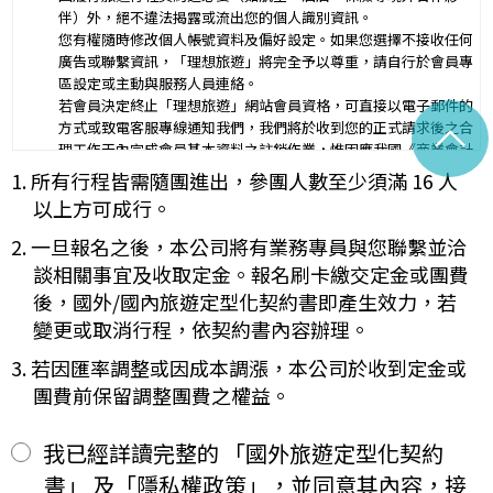
行程（啟程出發地點、回程之終止地點、日期、交通工具、住
伴）外，絕不違法揭露或流出您的個人識別資訊。
二、
宿旅館、餐飲、遊覽、安排購物行程及其所附隨之服務說
您有權隨時修改個人帳號資料及偏好設定。如果您選擇不接收任何
明）：_________
廣告或聯繫資訊，「理想旅遊」將完全予以尊重，請自行於會員專
與本契約有關之附件、廣告、宣傳文件、行程表或說明會之說明內容
區設定或主動與服務人員連絡。
均視為本契約內容之一部分。乙方應確保廣告內容之真實，對甲方所
若會員決定終止「理想旅遊」網站會員資格，可直接以電子郵件的
負之義務不得低於廣告之內容。
^
方式或致電客服專線通知我們，我們將於收到您的正式請求後之合
第一項記載得以所刊登之廣告、宣傳文件、行程表或說明會之說明內
理工作天內完成會員基本資料之註銷作業，惟因應我國《商業會計
容代之。
法》及《稅捐稽徵法》之法定保存年限要求，相關交易憑證與帳務
1. 所有行程皆需隨團進出，參團人數至少須滿 16 人
未記載第一項內容或記載之內容與刊登廣告、宣傳文件、行程表或說
紀錄將於法定保存期限屆滿後自動進行安全銷毀，不在此限。自終
明會之說明記載不符者，以最有利於甲方之內容為準。
以上方可成行。
止「理想旅遊」網站會員身份之日起（以本站系統發出之確認電子
第四條（集合及出發時地）
郵件為準），您將即刻喪失所有本服務所提供之尊榮優惠及權益。
2. 一旦報名之後，本公司將有業務專員與您聯繫並洽
甲方應於民國_____年_____月_____日_____時_____分於
【Cookies 的運用政策】
__________準時集合出發。甲方未準時到約定地點集合致未能出
談相關事宜及收取定金。報名刷卡繳交定金或團費
為提供個人化的服務，本資訊網會使用 Cookies 技術來儲存並在
發，亦未能中途加入旅遊者，視為甲方任意解除契約，乙方得依第十
後，國外/國內旅遊定型化契約書即產生效力，若
某些時候追蹤使用者的資料。本網站使用 Cookies 大多僅基於輔
三條之約定，行使損害賠償請求權。
變更或取消行程，依契約書內容辦理。
助作用，例如儲存您偏好的特定種類資料，或儲存相關密碼以方便
第五條（旅遊費用及付款方式）
您上網至本行網站時不必每次再輸入密碼…等。
旅遊費用：______________________
3. 若因匯率調整或因成本調漲，本公司於收到定金或
※
Cookies 是網站伺服器用來和使用者瀏覽器進行溝通的一種技術，
除雙方有特別約定者外，甲方應依下列約定繳付：
團費前保留調整團費之權益。
它可能在使用者的電腦中儲存某些資訊，大部分 Cookies 的有效
簽訂本契約時，甲方應以_______(現金、信用卡、轉帳、支票
一、
期限僅限於一定期間或單次造訪。但是使用者可以經由瀏覽器的設
等方式)繳付新臺幣___________元。
定，取消或限制此項功能。
其餘款項以_______ (現金、信用卡、轉帳、支票等方式)於出發
我已經詳讀完整的 「國外旅遊定型化契約
二、
「理想旅遊」網站自動接收並紀錄您瀏覽或查詢時所產生的相關記
前三日或說明會時繳清。
書」 及「隱私權政策」，並同意其內容，接
錄，這是系統本身所自行記錄的行為，記錄包括您使用連線設備的
前項之特別約定，除經雙方同意並增訂其他協議事項於本契約第三十