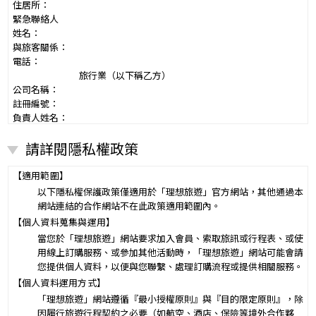
住居所：
緊急聯絡人
姓名：
與旅客關係：
電話：
旅行業（以下稱乙方）
公司名稱：
註冊編號：
負責人姓名：
電話：
請詳閱隱私權政策
營業所：
甲乙雙方同意就本旅遊事項，依下列約定辦理。
第一條（國外旅遊之意義）
【適用範圍】
本契約所謂國外旅遊，係指到中華民國疆域以外其他國家或地區旅
以下隱私權保護政策僅適用於「理想旅遊」官方網站，其他通過本
遊。
網站連結的合作網站不在此政策適用範圍內。
赴中國大陸旅行者，準用本旅遊契約之約定。
【個人資料蒐集與運用】
第二條（適用之範圍及順序）
當您於「理想旅遊」網站要求加入會員、索取旅訊或行程表、或使
甲乙雙方關於本旅遊之權利義務，依本契約條款之約定定之；本契約
用線上訂購服務、或參加其他活動時，「理想旅遊」網站可能會請
中未約定者，適用中華民國有關法令之規定。
您提供個人資料，以便與您聯繫、處理訂購流程或提供相關服務。
第三條（旅遊團名稱、旅遊行程及廣告責任）
【個人資料運用方式】
本旅遊團名稱為____________________
「理想旅遊」網站遵循『最小授權原則』與『目的限定原則』，除
一、
旅遊地區（國家、城市或觀光地點）：________
因履行旅遊行程契約之必要（如航空、酒店、保險等境外合作夥