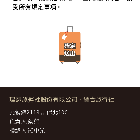
IP 位址、使用時間、使用的瀏覽器、瀏覽及點選資料紀錄…等。這
七條，乙方不得以任何名義要求增加旅遊費用。
受所有規定事項。
些系統自動記錄的資料無法直接辨識個人身份，僅用於分析網站流
第六條（旅客怠於給付旅遊費用之效力）
量並提升「理想旅遊」網站的服務品質，請您放心。
甲方因可歸責自己之事由，怠於給付旅遊費用者，乙方得定相當期限
催告甲方給付，甲方逾期不為給付者，乙方得終止契約。甲方應賠償
【線上訂購與付款】
之費用，依第十三條約定辦理；乙方如有其他損害，並得請求賠償。
當您經由「理想旅遊」網站交易平台進行線上報名，為瞭解您購買
第七條（旅客協力義務）
產品或服務的類別與數量，以及付款人、收受貨款資料，「理想旅
旅遊需甲方之行為始能完成，而甲方不為其行為者，乙方得定相當期
遊」網站將會以線上或離線方式，蒐集您主動提供所購買產品或服
限，催告甲方為之。甲方逾期不為其行為者，乙方得終止契約，並得
務內容（如品名、數量、金額等）、付款人資料（如姓名、電子郵
請求賠償因契約終止而生之損害。
件、地址、郵遞區號、電話、生日、性別、職業和個人興趣等）、
旅遊開始後，乙方依前項規定終止契約時，甲方得請求乙方墊付費用
收貨人資料（如姓名、電話、地址、郵遞區號等）、付款資料（如
將其送回原出發地。於到達後，由甲方附加年利率__％利息償還乙
銀行轉帳號碼等）等相關資訊。
方。
所有線上購物流程與加密機制，均依照交易安全認證中心以確保您
第八條（旅遊費用所涵蓋之項目）
的電子交易安全，「理想旅遊」網站採用寰宇數位認證中心提供之
甲方依第五條約定繳納之旅遊費用，除雙方依第三十七條另有約定以
GlobalTrust SSL 網站伺服器數位憑證機制，您的訂單在線上交易
外，應包括下列項目：
過程中，均採用國際最高標準的 256-bit 安全加密技術進行傳輸處
理想旅運社股份有限公司
- 綜合旅行社
代辦證件之行政規費：乙方代理甲方辦理出國所需之手續費及
理（即表示您傳送的資料正經過 SSL 保密機制的防護中，就算中
一、
簽證費及其他規費。
途被不法攔截，也是一堆亂碼無法解讀。），無資料外洩之虞。
交觀綜2118 品保北100
二、
交通運輸費：旅程所需各種交通運輸之費用。
【隱私權保護政策修訂】
三、
餐飲費：旅程中所列應由乙方安排之餐飲費用。
負責人 蔡榮一
「理想旅遊」網站保有修訂本政策之權利。當「理想旅遊」網站在
住宿費：旅程中所列住宿及旅館之費用，如甲方需要單人房，
四、
使用個人資料的規定上作出大修改時，會在網頁上張貼告示，通知
聯絡人 羅中光
經乙方同意安排者，甲方應補繳所需差額。
您相關事項。
五、
遊覽費用：旅程中所列之一切遊覽費用及入場門票費等。