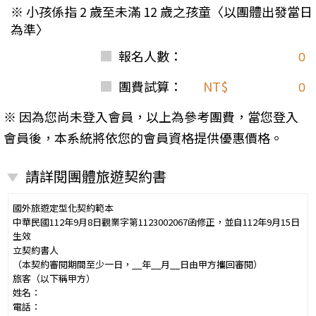
※ 小孩係指 2 歲至未滿 12 歲之孩童〈以團體出發當日
為準〉
報名人數：
團費試算：
NT$
※ 因為您尚未登入會員，以上為參考團費，當您登入
會員後，本系統將依您的會員資格提供優惠價格。
請詳閱團體旅遊契約書
國外旅遊定型化契約範本
中華民國112年9月8日觀業字第1123002067函修正，並自112年9月15日
生效
立契約書人
（本契約審閱期間至少一日，__年__月__日由甲方攜回審閱）
旅客（以下稱甲方）
姓名：
電話：