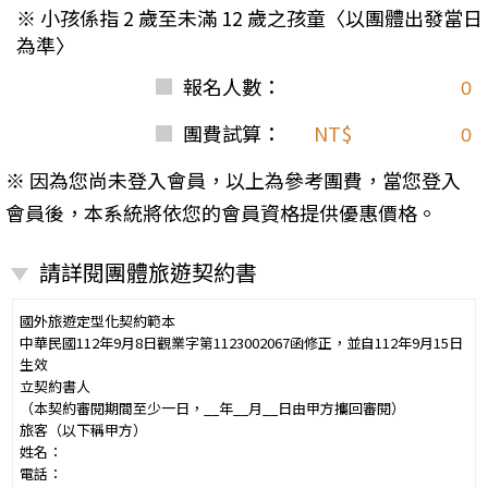
※ 小孩係指 2 歲至未滿 12 歲之孩童〈以團體出發當日
為準〉
報名人數：
團費試算：
NT$
※ 因為您尚未登入會員，以上為參考團費，當您登入
會員後，本系統將依您的會員資格提供優惠價格。
請詳閱團體旅遊契約書
國外旅遊定型化契約範本
中華民國112年9月8日觀業字第1123002067函修正，並自112年9月15日
生效
立契約書人
（本契約審閱期間至少一日，__年__月__日由甲方攜回審閱）
旅客（以下稱甲方）
姓名：
電話：