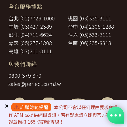
【智慧財產權】
接送費：旅遊期間機場、港口、車站等與旅館間之一切接送費
六、
全台服務據點
尊重智慧財產權為全民應盡義務，「理想旅遊」網站所有程式、網
用。
站內容及圖片，均由「理想旅遊」或其他權利人依法擁有其智慧財
行李費：團體行李往返機場、港口、車站等與旅館間之一切接
台北 (02)7729-1000
桃園 (03)335-3111
產權，任何人不得逕自使用、修改、重製、公開播送、改作、散
七、
送費用及團體行李接送人員之小費，行李數量之重量依航空公
布、發行、公開發表、進行還原工程、解編或反向組譯。若需引用
司規定辦理。
中壢 (03)427-2389
台中 (04)2305-1288
或轉載，請事先依法取得「理想旅遊」或相關權利人之書面同意。
八、
稅捐：各地機場服務稅捐及團體餐宿稅捐。
彰化 (04)711-6624
斗六 (05)533-2111
【我們對保護您隱私權的承諾】
九、
服務費：領隊及其他乙方為甲方安排服務人員之報酬。
十、
保險費：責任保險及履約保證保險。
嘉義 (05)277-1808
台南 (06)235-8818
為確保您的個人資料安全，我們傳遞所有隱私權與安全準則予「理
前項第二款交通運輸費及第五款遊覽費用，其費用於契約簽訂後經政
想旅遊」公司員工，並在公司內落實隱私權防護措施。
高雄 (07)211-3111
府機關或經營管理業者公布調高或調低逾百分之十者，應由甲方補
【隱私權問題】
足，或由乙方退還。
本服務條款之解釋與適用，以及相關爭議，均應依照中華民國法律
與我們聯絡
第一項第二款至第五款之年長者門票減免、兒童住宿不佔床及各項優
予以處理，並以台灣台北地方法院為第一審管轄法院。若您對在
惠等，詳如附件（報價單）。如契約相關文件均未記載者，甲方得請
「理想旅遊」中的隱私權有任何疑問，請透過客服信箱與我們聯
0800-379-379
求如實退還差額。
繫。
第九條（旅遊費用所未涵蓋項目）
sales@perfect.com.tw
第五條之旅遊費用，除雙方依第三十七條另有約定者外，不包含下列
項目：
一、
非本旅遊契約所列行程之一切費用。
甲方之個人費用：如自費行程費用、行李超重費、飲料及酒
✕
⚠️
詐騙防範提醒
本公司不會以任何理由要求您操
類、洗衣、電話、網際網路使用費、私人交通費、行程外陪同
作 ATM 或提供網銀資訊，若有疑慮請立即與官方客服查
二、
購物之報酬、自由活動費、個人傷病醫療費、宜自行給與提供
證並撥打 165 防詐騙專線！
個人服務者（如旅館客房服務人員）之小費或尋回遺失物費用
及報酬。