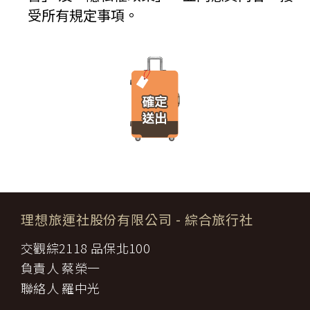
IP 位址、使用時間、使用的瀏覽器、瀏覽及點選資料紀錄…等。這
七條，乙方不得以任何名義要求增加旅遊費用。
受所有規定事項。
些系統自動記錄的資料無法直接辨識個人身份，僅用於分析網站流
第六條（旅客怠於給付旅遊費用之效力）
量並提升「理想旅遊」網站的服務品質，請您放心。
甲方因可歸責自己之事由，怠於給付旅遊費用者，乙方得定相當期限
催告甲方給付，甲方逾期不為給付者，乙方得終止契約。甲方應賠償
【線上訂購與付款】
之費用，依第十三條約定辦理；乙方如有其他損害，並得請求賠償。
當您經由「理想旅遊」網站交易平台進行線上報名，為瞭解您購買
第七條（旅客協力義務）
產品或服務的類別與數量，以及付款人、收受貨款資料，「理想旅
旅遊需甲方之行為始能完成，而甲方不為其行為者，乙方得定相當期
遊」網站將會以線上或離線方式，蒐集您主動提供所購買產品或服
限，催告甲方為之。甲方逾期不為其行為者，乙方得終止契約，並得
務內容（如品名、數量、金額等）、付款人資料（如姓名、電子郵
請求賠償因契約終止而生之損害。
件、地址、郵遞區號、電話、生日、性別、職業和個人興趣等）、
旅遊開始後，乙方依前項規定終止契約時，甲方得請求乙方墊付費用
收貨人資料（如姓名、電話、地址、郵遞區號等）、付款資料（如
將其送回原出發地。於到達後，由甲方附加年利率__％利息償還乙
銀行轉帳號碼等）等相關資訊。
方。
所有線上購物流程與加密機制，均依照交易安全認證中心以確保您
第八條（旅遊費用所涵蓋之項目）
的電子交易安全，「理想旅遊」網站採用寰宇數位認證中心提供之
甲方依第五條約定繳納之旅遊費用，除雙方依第三十七條另有約定以
GlobalTrust SSL 網站伺服器數位憑證機制，您的訂單在線上交易
外，應包括下列項目：
過程中，均採用國際最高標準的 256-bit 安全加密技術進行傳輸處
理想旅運社股份有限公司
- 綜合旅行社
代辦證件之行政規費：乙方代理甲方辦理出國所需之手續費及
理（即表示您傳送的資料正經過 SSL 保密機制的防護中，就算中
一、
簽證費及其他規費。
途被不法攔截，也是一堆亂碼無法解讀。），無資料外洩之虞。
交觀綜2118 品保北100
二、
交通運輸費：旅程所需各種交通運輸之費用。
【隱私權保護政策修訂】
三、
餐飲費：旅程中所列應由乙方安排之餐飲費用。
負責人 蔡榮一
「理想旅遊」網站保有修訂本政策之權利。當「理想旅遊」網站在
住宿費：旅程中所列住宿及旅館之費用，如甲方需要單人房，
四、
使用個人資料的規定上作出大修改時，會在網頁上張貼告示，通知
聯絡人 羅中光
經乙方同意安排者，甲方應補繳所需差額。
您相關事項。
五、
遊覽費用：旅程中所列之一切遊覽費用及入場門票費等。