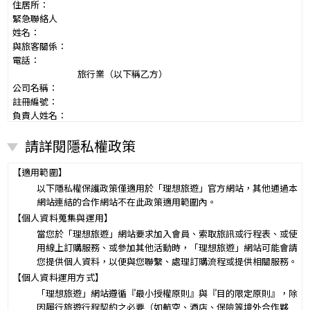
住居所：
緊急聯絡人
姓名：
與旅客關係：
電話：
旅行業（以下稱乙方）
公司名稱：
註冊編號：
負責人姓名：
電話：
請詳閱隱私權政策
營業所：
甲乙雙方同意就本旅遊事項，依下列約定辦理。
第一條（國外旅遊之意義）
【適用範圍】
本契約所謂國外旅遊，係指到中華民國疆域以外其他國家或地區旅
以下隱私權保護政策僅適用於「理想旅遊」官方網站，其他通過本
遊。
網站連結的合作網站不在此政策適用範圍內。
赴中國大陸旅行者，準用本旅遊契約之約定。
【個人資料蒐集與運用】
第二條（適用之範圍及順序）
當您於「理想旅遊」網站要求加入會員、索取旅訊或行程表、或使
甲乙雙方關於本旅遊之權利義務，依本契約條款之約定定之；本契約
用線上訂購服務、或參加其他活動時，「理想旅遊」網站可能會請
中未約定者，適用中華民國有關法令之規定。
您提供個人資料，以便與您聯繫、處理訂購流程或提供相關服務。
第三條（旅遊團名稱、旅遊行程及廣告責任）
【個人資料運用方式】
本旅遊團名稱為____________________
「理想旅遊」網站遵循『最小授權原則』與『目的限定原則』，除
一、
旅遊地區（國家、城市或觀光地點）：________
因履行旅遊行程契約之必要（如航空、酒店、保險等境外合作夥