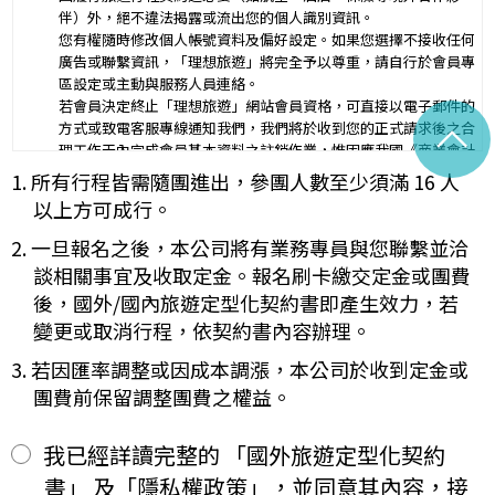
行程（啟程出發地點、回程之終止地點、日期、交通工具、住
伴）外，絕不違法揭露或流出您的個人識別資訊。
二、
宿旅館、餐飲、遊覽、安排購物行程及其所附隨之服務說
您有權隨時修改個人帳號資料及偏好設定。如果您選擇不接收任何
明）：_________
廣告或聯繫資訊，「理想旅遊」將完全予以尊重，請自行於會員專
與本契約有關之附件、廣告、宣傳文件、行程表或說明會之說明內容
區設定或主動與服務人員連絡。
均視為本契約內容之一部分。乙方應確保廣告內容之真實，對甲方所
若會員決定終止「理想旅遊」網站會員資格，可直接以電子郵件的
負之義務不得低於廣告之內容。
^
方式或致電客服專線通知我們，我們將於收到您的正式請求後之合
第一項記載得以所刊登之廣告、宣傳文件、行程表或說明會之說明內
理工作天內完成會員基本資料之註銷作業，惟因應我國《商業會計
容代之。
法》及《稅捐稽徵法》之法定保存年限要求，相關交易憑證與帳務
1. 所有行程皆需隨團進出，參團人數至少須滿 16 人
未記載第一項內容或記載之內容與刊登廣告、宣傳文件、行程表或說
紀錄將於法定保存期限屆滿後自動進行安全銷毀，不在此限。自終
明會之說明記載不符者，以最有利於甲方之內容為準。
以上方可成行。
止「理想旅遊」網站會員身份之日起（以本站系統發出之確認電子
第四條（集合及出發時地）
郵件為準），您將即刻喪失所有本服務所提供之尊榮優惠及權益。
2. 一旦報名之後，本公司將有業務專員與您聯繫並洽
甲方應於民國_____年_____月_____日_____時_____分於
【Cookies 的運用政策】
__________準時集合出發。甲方未準時到約定地點集合致未能出
談相關事宜及收取定金。報名刷卡繳交定金或團費
為提供個人化的服務，本資訊網會使用 Cookies 技術來儲存並在
發，亦未能中途加入旅遊者，視為甲方任意解除契約，乙方得依第十
後，國外/國內旅遊定型化契約書即產生效力，若
某些時候追蹤使用者的資料。本網站使用 Cookies 大多僅基於輔
三條之約定，行使損害賠償請求權。
變更或取消行程，依契約書內容辦理。
助作用，例如儲存您偏好的特定種類資料，或儲存相關密碼以方便
第五條（旅遊費用及付款方式）
您上網至本行網站時不必每次再輸入密碼…等。
旅遊費用：______________________
3. 若因匯率調整或因成本調漲，本公司於收到定金或
※
Cookies 是網站伺服器用來和使用者瀏覽器進行溝通的一種技術，
除雙方有特別約定者外，甲方應依下列約定繳付：
團費前保留調整團費之權益。
它可能在使用者的電腦中儲存某些資訊，大部分 Cookies 的有效
簽訂本契約時，甲方應以_______(現金、信用卡、轉帳、支票
一、
期限僅限於一定期間或單次造訪。但是使用者可以經由瀏覽器的設
等方式)繳付新臺幣___________元。
定，取消或限制此項功能。
其餘款項以_______ (現金、信用卡、轉帳、支票等方式)於出發
我已經詳讀完整的 「國外旅遊定型化契約
二、
「理想旅遊」網站自動接收並紀錄您瀏覽或查詢時所產生的相關記
前三日或說明會時繳清。
書」 及「隱私權政策」，並同意其內容，接
錄，這是系統本身所自行記錄的行為，記錄包括您使用連線設備的
前項之特別約定，除經雙方同意並增訂其他協議事項於本契約第三十