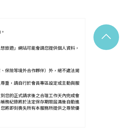
^
內。
令之規定。
理想旅遊」網站可能會請您提供個人資料，
附隨之服務說明）：_________
店、保險等境外合作夥伴）外，絕不違法揭
應確保廣告內容之真實，對甲方所負之
以尊重，請自行於會員專區設定或主動與服
於甲方之內容為準。
收到您的正式請求後之合理工作天內完成會
與帳務紀錄將於法定保存期限屆滿後自動進
方未準時到約定地點集合致未能出發，亦未能中
，您將即刻喪失所有本服務所提供之尊榮優
okies 大多僅基於輔助作用，例如儲存您
元。