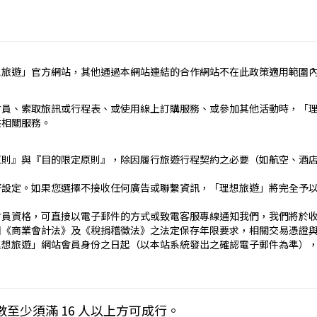
定辦理。
民國疆域以外其他國家或地區旅遊。
約之約定。
想旅遊」官方網站，其他通過本網站連結的合作網站不在此政策適用範圍
依本契約條款之約定定之；本契約中未約定者，適用中華民國有關法
責任）
會員、索取旅訊或行程表、或使用線上訂購服務、或參加其他活動時，「
_____
供相關服務。
）：________
止地點、日期、交通工具、住宿旅館、餐飲、遊覽、安排購物行程及其所
原則』與『目的限定原則』，除因履行旅遊行程契約之必要（如航空、酒
文件、行程表或說明會之說明內容均視為本契約內容之一部分。乙方
好設定。如果您選擇不接收任何廣告或聯繫資訊，「理想旅遊」將完全予
傳文件、行程表或說明會之說明內容代之。
刊登廣告、宣傳文件、行程表或說明會之說明記載不符者，以最有利
會員資格，可直接以電子郵件的方式或致電客服專線通知我們，我們將於
國《商業會計法》及《稅捐稽徵法》之法定保存年限要求，相關交易憑證
____日_____時_____分於__________準時集合出發。甲
理想旅遊」網站會員身份之日起（以本站系統發出之確認電子郵件為準）
契約，乙方得依第十三條之約定，行使損害賠償請求權。
____
下列約定繳付：
Cookies 技術來儲存並在某些時候追蹤使用者的資料。本網站使用 Co
數至少須滿 16 人以上方可成行。
__(現金、信用卡、轉帳、支票等方式)繳付新臺幣___________
密碼以方便您上網至本行網站時不必每次再輸入密碼…等。