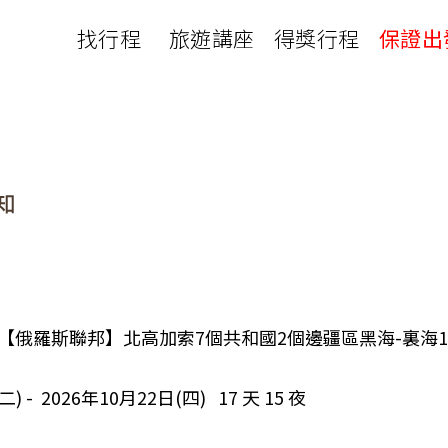
找行程
旅遊講座
得獎行程
保證出
日本
非洲
下載
出國資訊
瀨溪
南紀熊野古道
中非９國
服務確認單
護照申辦
‧四國
北陸
西非１８國
護照切結書
各國簽證
南非６國＋香草５國
名旅館
刷卡單
匯率查詢
印度洋香草５國
山陽
新潟‧谷川
旅遊定型化契約
全球天氣
動物大遷徙
北海道
🍁北關東
國外旅遊定型化契約
航班查詢
馬達加斯加
模里西斯
新潟‧谷川
🍁四國山陽
旅遊定型化契約
各國電壓
肯亞
納米比亞
辛巴
伊豆‧演歌天后演唱會
駐台觀光單位
利比亞
摩洛哥
埃及
06A 【俄羅斯聯邦】北高加索7個共和國2個邊疆區黑海-裏海1
京都奈良犬山
國外旅遊警示
突尼西亞
塞內加爾
札幌雪祭
🧧山口縣
二) - 2026年10月22日(四) 17 天 15 夜
中南亞
頂級飛鳥-花火節
中亞５國