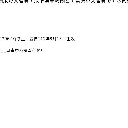
您尚未登入會員，以上為參考團費，當您登入會員後，本系
02067函修正，並自112年9月15日生效
月__日由甲方攜回審閱）
）