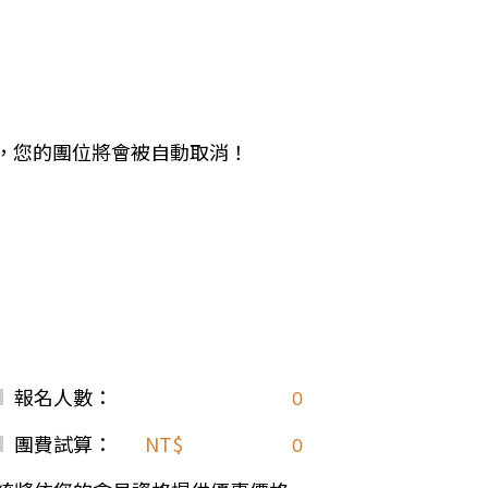
中美５國
祕魯
智利
爾
兩極會
北極
南極
期未繳，您的團位將會被自動取消！
荷美遊輪
卡達
阿拉斯加
極光峽灣
巴拿馬運河
銀海遊輪
大洋遊輪
報名人數：
NCL遊輪
迪士尼遊輪
團費試算：
NT$
歐洲河輪