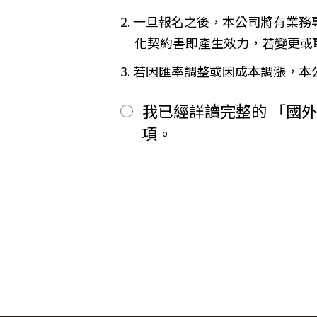
二、
其餘款項以_______ (現
※
Cookies 是網站伺服器用來和
2. 一旦報名之後，本公司將有業
前項之特別約定，除經雙方同意並
間或單次造訪。但是使用者可以經
「理想旅遊」網站自動接收並紀錄您
第六條（旅客怠於給付旅遊費用之效力
化契約書即產生效力，若變更或
間、使用的瀏覽器、瀏覽及點選資
甲方因可歸責自己之事由，怠於給
品質，請您放心。
用，依第十三條約定辦理；乙方如
3. 若因匯率調整或因成本調漲，
第七條（旅客協力義務）
【線上訂購與付款】
旅遊需甲方之行為始能完成，而甲
當您經由「理想旅遊」網站交易平
我已經詳讀完整的 「國
賠償因契約終止而生之損害。
上或離線方式，蒐集您主動提供所
旅遊開始後，乙方依前項規定終止契
性別、職業和個人興趣等）、收貨
項。
第八條（旅遊費用所涵蓋之項目）
所有線上購物流程與加密機制，均依照
甲方依第五條約定繳納之旅遊費用
網站伺服器數位憑證機制，您的訂單在
一、
代辦證件之行政規費：乙方代
保密機制的防護中，就算中途被不
二、
交通運輸費：旅程所需各種交
【隱私權保護政策修訂】
三、
餐飲費：旅程中所列應由乙方
「理想旅遊」網站保有修訂本政策
四、
住宿費：旅程中所列住宿及旅
五、
遊覽費用：旅程中所列之一切
【智慧財產權】
六、
接送費：旅遊期間機場、港口
尊重智慧財產權為全民應盡義務，
七、
行李費：團體行李往返機場、
逕自使用、修改、重製、公開播送
八、
稅捐：各地機場服務稅捐及團
或相關權利人之書面同意。
九、
服務費：領隊及其他乙方為甲
【我們對保護您隱私權的承諾】
十、
保險費：責任保險及履約保證
前項第二款交通運輸費及第五款遊
為確保您的個人資料安全，我們傳