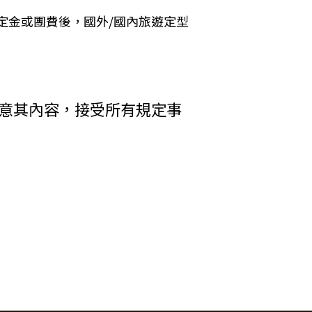
 Cookies 的有效期限僅限於一定期
定金或團費後，國外/國內旅遊定型
加旅遊費用。
括您使用連線設備的 IP 位址、使用時
析網站流量並提升「理想旅遊」網站的服務
者，乙方得終止契約。甲方應賠償之費
其行為者，乙方得終止契約，並得請求
收受貨款資料，「理想旅遊」網站將會以線
同意其內容，接受所有規定事
電子郵件、地址、郵遞區號、電話、生日、
方附加年利率__％利息償還乙方。
碼等）等相關資訊。
中心提供之 GlobalTrust SSL
輸處理（即表示您傳送的資料正經過 SSL
在網頁上張貼告示，通知您相關事項。
差額。
權利人依法擁有其智慧財產權，任何人不得
行李數量之重量依航空公司規定辦理。
引用或轉載，請事先依法取得「理想旅遊」
調低逾百分之十者，應由甲方補足，或
權防護措施。