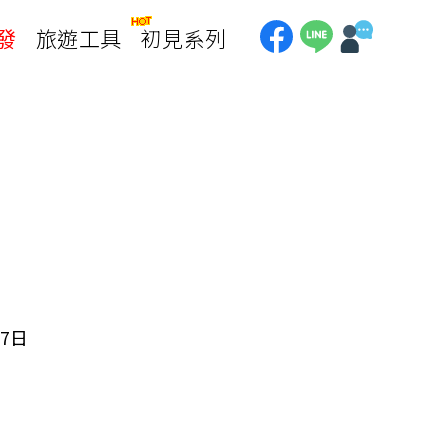
發
旅遊工具
初見系列
加拿大
銀行優惠
黃刀鎮極光
第一銀行刷卡回饋
加東賞楓
聯邦銀行刷卡回饋
加西大環線
國泰世華刷卡回饋
加拿大東西岸全覽
台新銀行3期
美國
中國信託3期/6期
美西國家公園
威
美東紐奧良
企業專區
7日
兆豐商銀
中南美
巴西嘉年華
🗿復活節島
天空之鏡-玻利維亞