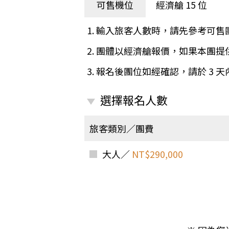
日本
斯洛伐克
克羅埃西亞
可售機位
經濟艙 15 位
斯洛維尼亞
中國
波士尼亞赫塞哥維納
1. 輸入旅客人數時，請先參考可售
北疆
俄羅斯聯邦
2. 團體以經濟艙報價，如果本團
韓國
3. 報名後團位如經確認，請於 3 
西南歐
首爾
荷蘭國王節
楓紅
選擇報名人數
英愛軍樂節
東南
賽普勒斯‧馬爾他
旅客類別／團費
泰國M
天空之城‧愛琴海三島
瑞士觀景火車名峰健行
大人／
NT$290,000
義大利
西西里島
西班牙
葡萄牙
德國
奧地利
荷蘭
法國
瑞士
英國
愛爾蘭