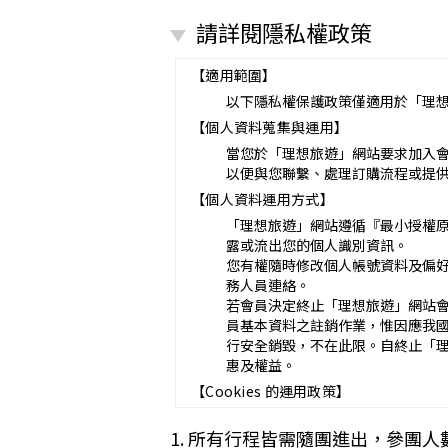
營業所：
請詳閱隱私權政策
甲乙雙方同意就本旅遊事項，依下列約
第一條（國外旅遊之意義）
本契約所謂國外旅遊，係指到中華
【適用範圍】
赴中國大陸旅行者，準用本旅遊契
以下隱私權保護政策僅適用於「理
第二條（適用之範圍及順序）
【個人資料蒐集與運用】
甲乙雙方關於本旅遊之權利義務，
第三條（旅遊團名稱、旅遊行程及廣告
當您於「理想旅遊」網站要求加入
本旅遊團名稱為_______________
以便與您聯繫、處理訂購流程或提
一、
旅遊地區（國家、城市或觀光地點
【個人資料運用方式】
二、
行程（啟程出發地點、回程之終
「理想旅遊」網站遵循『最小授權
與本契約有關之附件、廣告、宣傳
露或流出您的個人識別資訊。
義務不得低於廣告之內容。
您有權隨時修改個人帳號資料及偏
第一項記載得以所刊登之廣告、宣
務人員連絡。
未記載第一項內容或記載之內容與
若會員決定終止「理想旅遊」網站
第四條（集合及出發時地）
員基本資料之註銷作業，惟因應我
甲方應於民國_____年_____月_
行安全銷毀，不在此限。自終止「
途加入旅遊者，視為甲方任意解除
惠及權益。
第五條（旅遊費用及付款方式）
【Cookies 的運用政策】
旅遊費用：__________________
除雙方有特別約定者外，甲方應依
為提供個人化的服務，本資訊網會使用 
1. 所有行程皆需隨團進出，參團人
一、
簽訂本契約時，甲方應以_____
偏好的特定種類資料，或儲存相關