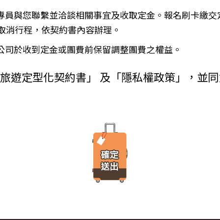
金、信用卡、轉帳、支票等方式)於出發前三日或說明會時繳清。
使用者瀏覽器進行溝通的一種技術，它可能在使用者的電腦中儲存某些資訊，大部分
務專員與您聯繫並洽談相關事宜及收取定金。報名刷卡繳交
增訂其他協議事項於本契約第三十七條，乙方不得以任何名義要求增
由瀏覽器的設定，取消或限制此項功能。
瀏覽或查詢時所產生的相關記錄，這是系統本身所自行記錄的行為，記錄包
）
取消行程，依契約書內容辦理。
料紀錄…等。這些系統自動記錄的資料無法直接辨識個人身份，僅用於分
付旅遊費用者，乙方得定相當期限催告甲方給付，甲方逾期不為給付
有其他損害，並得請求賠償。
本公司於收到定金或團費前保留調整團費之權益。
方不為其行為者，乙方得定相當期限，催告甲方為之。甲方逾期不為
台進行線上報名，為瞭解您購買產品或服務的類別與數量，以及付款人、
外旅遊定型化契約書」 及「隱私權政策」，並
購買產品或服務內容（如品名、數量、金額等）、付款人資料（如姓名、
約時，甲方得請求乙方墊付費用將其送回原出發地。於到達後，由甲
人資料（如姓名、電話、地址、郵遞區號等）、付款資料（如銀行轉帳號
交易安全認證中心以確保您的電子交易安全，「理想旅遊」網站採用寰宇數位認證
，除雙方依第三十七條另有約定以外，應包括下列項目：
線上交易過程中，均採用國際最高標準的 256-bit 安全加密技術進行傳
理甲方辦理出國所需之手續費及簽證費及其他規費。
法攔截，也是一堆亂碼無法解讀。），無資料外洩之虞。
通運輸之費用。
安排之餐飲費用。
之權利。當「理想旅遊」網站在使用個人資料的規定上作出大修改時，會
館之費用，如甲方需要單人房，經乙方同意安排者，甲方應補繳所需
遊覽費用及入場門票費等。
、車站等與旅館間之一切接送費用。
「理想旅遊」網站所有程式、網站內容及圖片，均由「理想旅遊」或其他
港口、車站等與旅館間之一切接送費用及團體行李接送人員之小費，
、改作、散布、發行、公開發表、進行還原工程、解編或反向組譯。若需
體餐宿稅捐。
方安排服務人員之報酬。
保險。
覽費用，其費用於契約簽訂後經政府機關或經營管理業者公布調高或
遞所有隱私權與安全準則予「理想旅遊」公司員工，並在公司內落實隱私