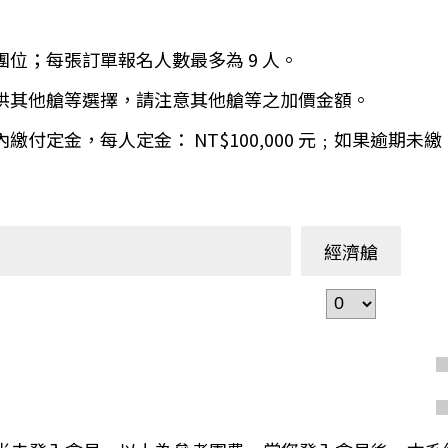
環航
印度
斯里蘭卡
團位；每張訂單報名人數最多為 9 人。
不丹‧大吉嶺‧喀什米
青藏鐵路
提供其他艙等選擇，請注意其他艙等之加價金額。
中東
海灣５國
天內繳付定金，每人定金： NT$100,000 元﹔如果逾
‧華城
土耳其
雪嶽南怡島
沙烏地阿拉伯
阿曼
亞
科威特
巴林
經濟艙
iniTour
富國島
澳洲
紐西蘭
大溪地