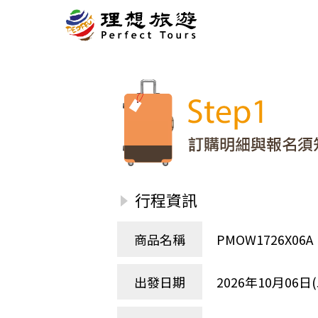
北歐
經典
服務Plus+
表單
極光
羅浮敦群島
挪威
奧入
會員專區
旅客
芬蘭
瑞典
丹麥
冰島
廣島
電子圖書
自帶
法羅群島
格陵蘭島
日本
優惠券回饋
傳真
北歐５國
四國
意見表抽獎
國外
🍁
東歐
量身訂做
郵輪
行程資訊
🍁
訂單查詢付款
國內
１６湖國家公園
🍁
聯絡我們
巴爾幹半島
商品名稱
PMOW1726X
🍁
觀光局Taiwan
波蘭‧波羅的海
❄️
保加利亞‧羅馬尼亞
出發日期
2026年10月06日(
日本
捷克
波蘭
匈牙利