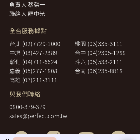
三、
餐飲費：旅程中所列應由乙方安排之餐飲費用。
負責人 蔡榮一
「理想旅遊」網站保有修訂本政策之權利。當「理想旅遊」網站在
住宿費：旅程中所列住宿及旅館之費用，如甲方需要單人房，
四、
使用個人資料的規定上作出大修改時，會在網頁上張貼告示，通知
聯絡人 羅中光
經乙方同意安排者，甲方應補繳所需差額。
您相關事項。
五、
遊覽費用：旅程中所列之一切遊覽費用及入場門票費等。
【智慧財產權】
接送費：旅遊期間機場、港口、車站等與旅館間之一切接送費
六、
全台服務據點
尊重智慧財產權為全民應盡義務，「理想旅遊」網站所有程式、網
用。
站內容及圖片，均由「理想旅遊」或其他權利人依法擁有其智慧財
行李費：團體行李往返機場、港口、車站等與旅館間之一切接
台北 (02)7729-1000
桃園 (03)335-3111
產權，任何人不得逕自使用、修改、重製、公開播送、改作、散
七、
送費用及團體行李接送人員之小費，行李數量之重量依航空公
布、發行、公開發表、進行還原工程、解編或反向組譯。若需引用
司規定辦理。
中壢 (03)427-2389
台中 (04)2305-1288
或轉載，請事先依法取得「理想旅遊」或相關權利人之書面同意。
八、
稅捐：各地機場服務稅捐及團體餐宿稅捐。
彰化 (04)711-6624
斗六 (05)533-2111
【我們對保護您隱私權的承諾】
九、
服務費：領隊及其他乙方為甲方安排服務人員之報酬。
十、
保險費：責任保險及履約保證保險。
嘉義 (05)277-1808
台南 (06)235-8818
為確保您的個人資料安全，我們傳遞所有隱私權與安全準則予「理
前項第二款交通運輸費及第五款遊覽費用，其費用於契約簽訂後經政
想旅遊」公司員工，並在公司內落實隱私權防護措施。
高雄 (07)211-3111
府機關或經營管理業者公布調高或調低逾百分之十者，應由甲方補
【隱私權問題】
足，或由乙方退還。
本服務條款之解釋與適用，以及相關爭議，均應依照中華民國法律
與我們聯絡
第一項第二款至第五款之年長者門票減免、兒童住宿不佔床及各項優
予以處理，並以台灣台北地方法院為第一審管轄法院。若您對在
惠等，詳如附件（報價單）。如契約相關文件均未記載者，甲方得請
「理想旅遊」中的隱私權有任何疑問，請透過客服信箱與我們聯
0800-379-379
求如實退還差額。
繫。
第九條（旅遊費用所未涵蓋項目）
sales@perfect.com.tw
第五條之旅遊費用，除雙方依第三十七條另有約定者外，不包含下列
項目：
一、
非本旅遊契約所列行程之一切費用。
甲方之個人費用：如自費行程費用、行李超重費、飲料及酒