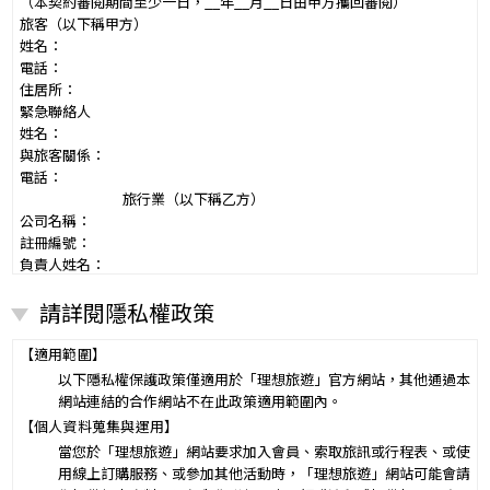
（本契約審閱期間至少一日，__年__月__日由甲方攜回審閱）
旅客（以下稱甲方）
姓名：
電話：
住居所：
緊急聯絡人
姓名：
與旅客關係：
電話：
旅行業（以下稱乙方）
公司名稱：
註冊編號：
負責人姓名：
電話：
請詳閱隱私權政策
營業所：
甲乙雙方同意就本旅遊事項，依下列約定辦理。
第一條（國外旅遊之意義）
【適用範圍】
本契約所謂國外旅遊，係指到中華民國疆域以外其他國家或地區旅
以下隱私權保護政策僅適用於「理想旅遊」官方網站，其他通過本
遊。
網站連結的合作網站不在此政策適用範圍內。
赴中國大陸旅行者，準用本旅遊契約之約定。
【個人資料蒐集與運用】
第二條（適用之範圍及順序）
當您於「理想旅遊」網站要求加入會員、索取旅訊或行程表、或使
甲乙雙方關於本旅遊之權利義務，依本契約條款之約定定之；本契約
用線上訂購服務、或參加其他活動時，「理想旅遊」網站可能會請
中未約定者，適用中華民國有關法令之規定。