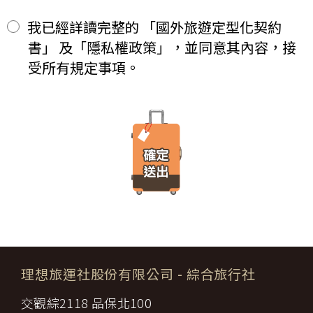
期限僅限於一定期間或單次造訪。但是使用者可以經由瀏覽器的設
等方式)繳付新臺幣___________元。
定，取消或限制此項功能。
其餘款項以_______ (現金、信用卡、轉帳、支票等方式)於出發
我已經詳讀完整的 「國外旅遊定型化契約
二、
「理想旅遊」網站自動接收並紀錄您瀏覽或查詢時所產生的相關記
前三日或說明會時繳清。
書」 及「隱私權政策」，並同意其內容，接
錄，這是系統本身所自行記錄的行為，記錄包括您使用連線設備的
前項之特別約定，除經雙方同意並增訂其他協議事項於本契約第三十
IP 位址、使用時間、使用的瀏覽器、瀏覽及點選資料紀錄…等。這
七條，乙方不得以任何名義要求增加旅遊費用。
受所有規定事項。
些系統自動記錄的資料無法直接辨識個人身份，僅用於分析網站流
第六條（旅客怠於給付旅遊費用之效力）
量並提升「理想旅遊」網站的服務品質，請您放心。
甲方因可歸責自己之事由，怠於給付旅遊費用者，乙方得定相當期限
催告甲方給付，甲方逾期不為給付者，乙方得終止契約。甲方應賠償
【線上訂購與付款】
之費用，依第十三條約定辦理；乙方如有其他損害，並得請求賠償。
當您經由「理想旅遊」網站交易平台進行線上報名，為瞭解您購買
第七條（旅客協力義務）
產品或服務的類別與數量，以及付款人、收受貨款資料，「理想旅
旅遊需甲方之行為始能完成，而甲方不為其行為者，乙方得定相當期
遊」網站將會以線上或離線方式，蒐集您主動提供所購買產品或服
限，催告甲方為之。甲方逾期不為其行為者，乙方得終止契約，並得
務內容（如品名、數量、金額等）、付款人資料（如姓名、電子郵
請求賠償因契約終止而生之損害。
件、地址、郵遞區號、電話、生日、性別、職業和個人興趣等）、
旅遊開始後，乙方依前項規定終止契約時，甲方得請求乙方墊付費用
收貨人資料（如姓名、電話、地址、郵遞區號等）、付款資料（如
將其送回原出發地。於到達後，由甲方附加年利率__％利息償還乙
銀行轉帳號碼等）等相關資訊。
方。
所有線上購物流程與加密機制，均依照交易安全認證中心以確保您
第八條（旅遊費用所涵蓋之項目）
的電子交易安全，「理想旅遊」網站採用寰宇數位認證中心提供之
甲方依第五條約定繳納之旅遊費用，除雙方依第三十七條另有約定以
GlobalTrust SSL 網站伺服器數位憑證機制，您的訂單在線上交易
外，應包括下列項目：
過程中，均採用國際最高標準的 256-bit 安全加密技術進行傳輸處
理想旅運社股份有限公司
- 綜合旅行社
代辦證件之行政規費：乙方代理甲方辦理出國所需之手續費及
理（即表示您傳送的資料正經過 SSL 保密機制的防護中，就算中
一、
簽證費及其他規費。
途被不法攔截，也是一堆亂碼無法解讀。），無資料外洩之虞。
交觀綜2118 品保北100
二、
交通運輸費：旅程所需各種交通運輸之費用。
【隱私權保護政策修訂】