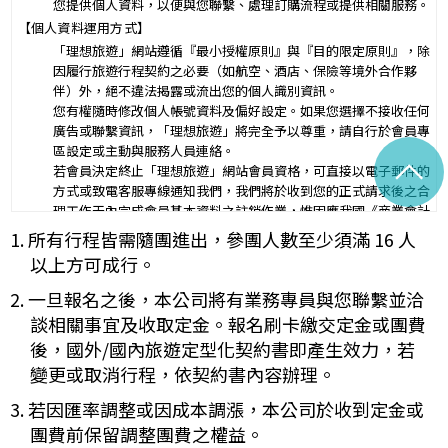
您提供個人資料，以便與您聯繫、處理訂購流程或提供相關服務。
第三條（旅遊團名稱、旅遊行程及廣告責任）
【個人資料運用方式】
本旅遊團名稱為____________________
「理想旅遊」網站遵循『最小授權原則』與『目的限定原則』，除
一、
旅遊地區（國家、城市或觀光地點）：________
因履行旅遊行程契約之必要（如航空、酒店、保險等境外合作夥
行程（啟程出發地點、回程之終止地點、日期、交通工具、住
伴）外，絕不違法揭露或流出您的個人識別資訊。
二、
宿旅館、餐飲、遊覽、安排購物行程及其所附隨之服務說
您有權隨時修改個人帳號資料及偏好設定。如果您選擇不接收任何
明）：_________
廣告或聯繫資訊，「理想旅遊」將完全予以尊重，請自行於會員專
與本契約有關之附件、廣告、宣傳文件、行程表或說明會之說明內容
區設定或主動與服務人員連絡。
^
均視為本契約內容之一部分。乙方應確保廣告內容之真實，對甲方所
若會員決定終止「理想旅遊」網站會員資格，可直接以電子郵件的
負之義務不得低於廣告之內容。
方式或致電客服專線通知我們，我們將於收到您的正式請求後之合
第一項記載得以所刊登之廣告、宣傳文件、行程表或說明會之說明內
理工作天內完成會員基本資料之註銷作業，惟因應我國《商業會計
容代之。
法》及《稅捐稽徵法》之法定保存年限要求，相關交易憑證與帳務
1. 所有行程皆需隨團進出，參團人數至少須滿 16 人
未記載第一項內容或記載之內容與刊登廣告、宣傳文件、行程表或說
紀錄將於法定保存期限屆滿後自動進行安全銷毀，不在此限。自終
明會之說明記載不符者，以最有利於甲方之內容為準。
以上方可成行。
止「理想旅遊」網站會員身份之日起（以本站系統發出之確認電子
第四條（集合及出發時地）
郵件為準），您將即刻喪失所有本服務所提供之尊榮優惠及權益。
2. 一旦報名之後，本公司將有業務專員與您聯繫並洽
甲方應於民國_____年_____月_____日_____時_____分於
【Cookies 的運用政策】
__________準時集合出發。甲方未準時到約定地點集合致未能出
談相關事宜及收取定金。報名刷卡繳交定金或團費
為提供個人化的服務，本資訊網會使用 Cookies 技術來儲存並在
發，亦未能中途加入旅遊者，視為甲方任意解除契約，乙方得依第十
後，國外/國內旅遊定型化契約書即產生效力，若
某些時候追蹤使用者的資料。本網站使用 Cookies 大多僅基於輔
三條之約定，行使損害賠償請求權。
變更或取消行程，依契約書內容辦理。
助作用，例如儲存您偏好的特定種類資料，或儲存相關密碼以方便
第五條（旅遊費用及付款方式）
您上網至本行網站時不必每次再輸入密碼…等。
旅遊費用：______________________
3. 若因匯率調整或因成本調漲，本公司於收到定金或
※
Cookies 是網站伺服器用來和使用者瀏覽器進行溝通的一種技術，
除雙方有特別約定者外，甲方應依下列約定繳付：
團費前保留調整團費之權益。
它可能在使用者的電腦中儲存某些資訊，大部分 Cookies 的有效
簽訂本契約時，甲方應以_______(現金、信用卡、轉帳、支票
一、