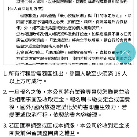
您提供個人資料，以便與您聯繫、處理訂購流程或提供相關服務。
第三條（旅遊團名稱、旅遊行程及廣告責任）
【個人資料運用方式】
本旅遊團名稱為____________________
「理想旅遊」網站遵循『最小授權原則』與『目的限定原則』，除
一、
旅遊地區（國家、城市或觀光地點）：________
因履行旅遊行程契約之必要（如航空、酒店、保險等境外合作夥
行程（啟程出發地點、回程之終止地點、日期、交通工具、住
伴）外，絕不違法揭露或流出您的個人識別資訊。
二、
宿旅館、餐飲、遊覽、安排購物行程及其所附隨之服務說
您有權隨時修改個人帳號資料及偏好設定。如果您選擇不接收任何
明）：_________
廣告或聯繫資訊，「理想旅遊」將完全予以尊重，請自行於會員專
與本契約有關之附件、廣告、宣傳文件、行程表或說明會之說明內容
區設定或主動與服務人員連絡。
^
均視為本契約內容之一部分。乙方應確保廣告內容之真實，對甲方所
若會員決定終止「理想旅遊」網站會員資格，可直接以電子郵件的
負之義務不得低於廣告之內容。
方式或致電客服專線通知我們，我們將於收到您的正式請求後之合
第一項記載得以所刊登之廣告、宣傳文件、行程表或說明會之說明內
理工作天內完成會員基本資料之註銷作業，惟因應我國《商業會計
容代之。
法》及《稅捐稽徵法》之法定保存年限要求，相關交易憑證與帳務
1. 所有行程皆需隨團進出，參團人數至少須滿 16 人
未記載第一項內容或記載之內容與刊登廣告、宣傳文件、行程表或說
紀錄將於法定保存期限屆滿後自動進行安全銷毀，不在此限。自終
明會之說明記載不符者，以最有利於甲方之內容為準。
以上方可成行。
止「理想旅遊」網站會員身份之日起（以本站系統發出之確認電子
第四條（集合及出發時地）
郵件為準），您將即刻喪失所有本服務所提供之尊榮優惠及權益。
2. 一旦報名之後，本公司將有業務專員與您聯繫並洽
甲方應於民國_____年_____月_____日_____時_____分於
【Cookies 的運用政策】
__________準時集合出發。甲方未準時到約定地點集合致未能出
談相關事宜及收取定金。報名刷卡繳交定金或團費
為提供個人化的服務，本資訊網會使用 Cookies 技術來儲存並在
發，亦未能中途加入旅遊者，視為甲方任意解除契約，乙方得依第十
後，國外/國內旅遊定型化契約書即產生效力，若
某些時候追蹤使用者的資料。本網站使用 Cookies 大多僅基於輔
三條之約定，行使損害賠償請求權。
變更或取消行程，依契約書內容辦理。
助作用，例如儲存您偏好的特定種類資料，或儲存相關密碼以方便
第五條（旅遊費用及付款方式）
您上網至本行網站時不必每次再輸入密碼…等。
旅遊費用：______________________
3. 若因匯率調整或因成本調漲，本公司於收到定金或
※
Cookies 是網站伺服器用來和使用者瀏覽器進行溝通的一種技術，
除雙方有特別約定者外，甲方應依下列約定繳付：
團費前保留調整團費之權益。
它可能在使用者的電腦中儲存某些資訊，大部分 Cookies 的有效
簽訂本契約時，甲方應以_______(現金、信用卡、轉帳、支票
一、