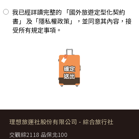
期限僅限於一定期間或單次造訪。但是使用者可以經由瀏覽器的設
等方式)繳付新臺幣___________元。
定，取消或限制此項功能。
其餘款項以_______ (現金、信用卡、轉帳、支票等方式)於出發
我已經詳讀完整的 「國外旅遊定型化契約
二、
「理想旅遊」網站自動接收並紀錄您瀏覽或查詢時所產生的相關記
前三日或說明會時繳清。
書」 及「隱私權政策」，並同意其內容，接
錄，這是系統本身所自行記錄的行為，記錄包括您使用連線設備的
前項之特別約定，除經雙方同意並增訂其他協議事項於本契約第三十
IP 位址、使用時間、使用的瀏覽器、瀏覽及點選資料紀錄…等。這
七條，乙方不得以任何名義要求增加旅遊費用。
受所有規定事項。
些系統自動記錄的資料無法直接辨識個人身份，僅用於分析網站流
第六條（旅客怠於給付旅遊費用之效力）
量並提升「理想旅遊」網站的服務品質，請您放心。
甲方因可歸責自己之事由，怠於給付旅遊費用者，乙方得定相當期限
催告甲方給付，甲方逾期不為給付者，乙方得終止契約。甲方應賠償
【線上訂購與付款】
之費用，依第十三條約定辦理；乙方如有其他損害，並得請求賠償。
當您經由「理想旅遊」網站交易平台進行線上報名，為瞭解您購買
第七條（旅客協力義務）
產品或服務的類別與數量，以及付款人、收受貨款資料，「理想旅
旅遊需甲方之行為始能完成，而甲方不為其行為者，乙方得定相當期
遊」網站將會以線上或離線方式，蒐集您主動提供所購買產品或服
限，催告甲方為之。甲方逾期不為其行為者，乙方得終止契約，並得
務內容（如品名、數量、金額等）、付款人資料（如姓名、電子郵
請求賠償因契約終止而生之損害。
件、地址、郵遞區號、電話、生日、性別、職業和個人興趣等）、
旅遊開始後，乙方依前項規定終止契約時，甲方得請求乙方墊付費用
收貨人資料（如姓名、電話、地址、郵遞區號等）、付款資料（如
將其送回原出發地。於到達後，由甲方附加年利率__％利息償還乙
銀行轉帳號碼等）等相關資訊。
方。
所有線上購物流程與加密機制，均依照交易安全認證中心以確保您
第八條（旅遊費用所涵蓋之項目）
的電子交易安全，「理想旅遊」網站採用寰宇數位認證中心提供之
甲方依第五條約定繳納之旅遊費用，除雙方依第三十七條另有約定以
GlobalTrust SSL 網站伺服器數位憑證機制，您的訂單在線上交易
外，應包括下列項目：
過程中，均採用國際最高標準的 256-bit 安全加密技術進行傳輸處
理想旅運社股份有限公司
- 綜合旅行社
代辦證件之行政規費：乙方代理甲方辦理出國所需之手續費及
理（即表示您傳送的資料正經過 SSL 保密機制的防護中，就算中
一、
簽證費及其他規費。
途被不法攔截，也是一堆亂碼無法解讀。），無資料外洩之虞。
交觀綜2118 品保北100
二、
交通運輸費：旅程所需各種交通運輸之費用。
【隱私權保護政策修訂】