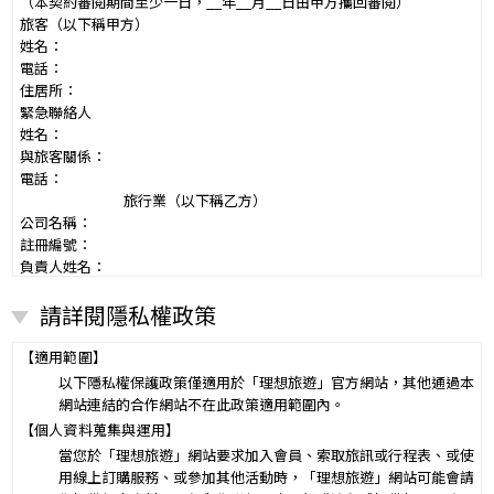
（本契約審閱期間至少一日，__年__月__日由甲方攜回審閱）
旅客（以下稱甲方）
姓名：
電話：
住居所：
緊急聯絡人
姓名：
與旅客關係：
電話：
旅行業（以下稱乙方）
公司名稱：
註冊編號：
負責人姓名：
電話：
請詳閱隱私權政策
營業所：
甲乙雙方同意就本旅遊事項，依下列約定辦理。
第一條（國外旅遊之意義）
【適用範圍】
本契約所謂國外旅遊，係指到中華民國疆域以外其他國家或地區旅
以下隱私權保護政策僅適用於「理想旅遊」官方網站，其他通過本
遊。
網站連結的合作網站不在此政策適用範圍內。
赴中國大陸旅行者，準用本旅遊契約之約定。
【個人資料蒐集與運用】
第二條（適用之範圍及順序）
當您於「理想旅遊」網站要求加入會員、索取旅訊或行程表、或使
甲乙雙方關於本旅遊之權利義務，依本契約條款之約定定之；本契約
用線上訂購服務、或參加其他活動時，「理想旅遊」網站可能會請
中未約定者，適用中華民國有關法令之規定。