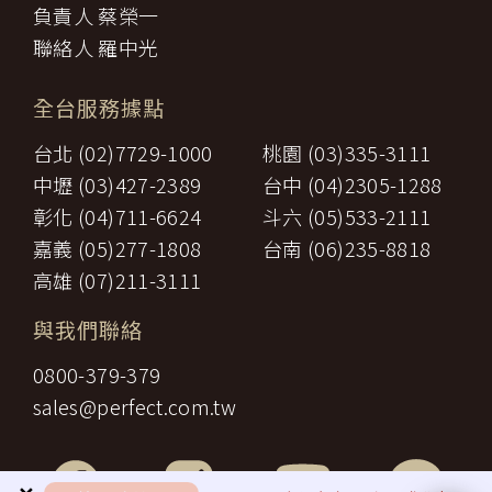
三、
餐飲費：旅程中所列應由乙方安排之餐飲費用。
負責人 蔡榮一
「理想旅遊」網站保有修訂本政策之權利。當「理想旅遊」網站在
住宿費：旅程中所列住宿及旅館之費用，如甲方需要單人房，
四、
使用個人資料的規定上作出大修改時，會在網頁上張貼告示，通知
聯絡人 羅中光
經乙方同意安排者，甲方應補繳所需差額。
您相關事項。
五、
遊覽費用：旅程中所列之一切遊覽費用及入場門票費等。
【智慧財產權】
接送費：旅遊期間機場、港口、車站等與旅館間之一切接送費
六、
全台服務據點
尊重智慧財產權為全民應盡義務，「理想旅遊」網站所有程式、網
用。
站內容及圖片，均由「理想旅遊」或其他權利人依法擁有其智慧財
行李費：團體行李往返機場、港口、車站等與旅館間之一切接
台北 (02)7729-1000
桃園 (03)335-3111
產權，任何人不得逕自使用、修改、重製、公開播送、改作、散
七、
送費用及團體行李接送人員之小費，行李數量之重量依航空公
布、發行、公開發表、進行還原工程、解編或反向組譯。若需引用
司規定辦理。
中壢 (03)427-2389
台中 (04)2305-1288
或轉載，請事先依法取得「理想旅遊」或相關權利人之書面同意。
八、
稅捐：各地機場服務稅捐及團體餐宿稅捐。
彰化 (04)711-6624
斗六 (05)533-2111
【我們對保護您隱私權的承諾】
九、
服務費：領隊及其他乙方為甲方安排服務人員之報酬。
十、
保險費：責任保險及履約保證保險。
嘉義 (05)277-1808
台南 (06)235-8818
為確保您的個人資料安全，我們傳遞所有隱私權與安全準則予「理
前項第二款交通運輸費及第五款遊覽費用，其費用於契約簽訂後經政
想旅遊」公司員工，並在公司內落實隱私權防護措施。
高雄 (07)211-3111
府機關或經營管理業者公布調高或調低逾百分之十者，應由甲方補
【隱私權問題】
足，或由乙方退還。
本服務條款之解釋與適用，以及相關爭議，均應依照中華民國法律
與我們聯絡
第一項第二款至第五款之年長者門票減免、兒童住宿不佔床及各項優
予以處理，並以台灣台北地方法院為第一審管轄法院。若您對在
惠等，詳如附件（報價單）。如契約相關文件均未記載者，甲方得請
「理想旅遊」中的隱私權有任何疑問，請透過客服信箱與我們聯
0800-379-379
求如實退還差額。
繫。
第九條（旅遊費用所未涵蓋項目）
sales@perfect.com.tw
第五條之旅遊費用，除雙方依第三十七條另有約定者外，不包含下列
項目：
一、
非本旅遊契約所列行程之一切費用。
甲方之個人費用：如自費行程費用、行李超重費、飲料及酒