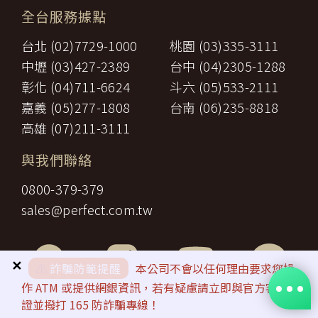
【智慧財產權】
接送費：旅遊期間機場、港口、車站等與旅館間之一切接送費
六、
全台服務據點
尊重智慧財產權為全民應盡義務，「理想旅遊」網站所有程式、網
用。
站內容及圖片，均由「理想旅遊」或其他權利人依法擁有其智慧財
行李費：團體行李往返機場、港口、車站等與旅館間之一切接
台北 (02)7729-1000
桃園 (03)335-3111
產權，任何人不得逕自使用、修改、重製、公開播送、改作、散
七、
送費用及團體行李接送人員之小費，行李數量之重量依航空公
布、發行、公開發表、進行還原工程、解編或反向組譯。若需引用
司規定辦理。
中壢 (03)427-2389
台中 (04)2305-1288
或轉載，請事先依法取得「理想旅遊」或相關權利人之書面同意。
八、
稅捐：各地機場服務稅捐及團體餐宿稅捐。
彰化 (04)711-6624
斗六 (05)533-2111
【我們對保護您隱私權的承諾】
九、
服務費：領隊及其他乙方為甲方安排服務人員之報酬。
十、
保險費：責任保險及履約保證保險。
嘉義 (05)277-1808
台南 (06)235-8818
為確保您的個人資料安全，我們傳遞所有隱私權與安全準則予「理
前項第二款交通運輸費及第五款遊覽費用，其費用於契約簽訂後經政
想旅遊」公司員工，並在公司內落實隱私權防護措施。
高雄 (07)211-3111
府機關或經營管理業者公布調高或調低逾百分之十者，應由甲方補
【隱私權問題】
足，或由乙方退還。
本服務條款之解釋與適用，以及相關爭議，均應依照中華民國法律
與我們聯絡
第一項第二款至第五款之年長者門票減免、兒童住宿不佔床及各項優
予以處理，並以台灣台北地方法院為第一審管轄法院。若您對在
惠等，詳如附件（報價單）。如契約相關文件均未記載者，甲方得請
「理想旅遊」中的隱私權有任何疑問，請透過客服信箱與我們聯
0800-379-379
求如實退還差額。
繫。
第九條（旅遊費用所未涵蓋項目）
sales@perfect.com.tw
第五條之旅遊費用，除雙方依第三十七條另有約定者外，不包含下列
項目：
一、
非本旅遊契約所列行程之一切費用。
甲方之個人費用：如自費行程費用、行李超重費、飲料及酒
✕
⚠️
詐騙防範提醒
本公司不會以任何理由要求您操
類、洗衣、電話、網際網路使用費、私人交通費、行程外陪同
作 ATM 或提供網銀資訊，若有疑慮請立即與官方客服查
二、
購物之報酬、自由活動費、個人傷病醫療費、宜自行給與提供
證並撥打 165 防詐騙專線！
個人服務者（如旅館客房服務人員）之小費或尋回遺失物費用
及報酬。