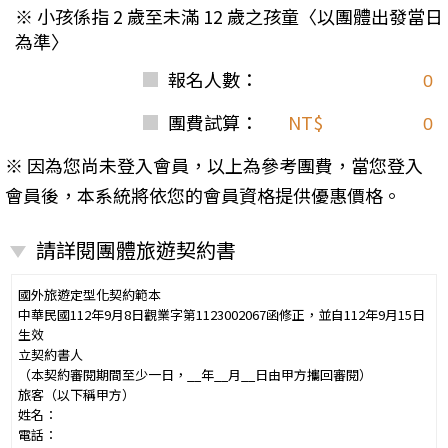
※ 小孩係指 2 歲至未滿 12 歲之孩童〈以團體出發當日
為準〉
報名人數：
團費試算：
NT$
※ 因為您尚未登入會員，以上為參考團費，當您登入
會員後，本系統將依您的會員資格提供優惠價格。
請詳閱團體旅遊契約書
國外旅遊定型化契約範本
中華民國112年9月8日觀業字第1123002067函修正，並自112年9月15日
生效
立契約書人
（本契約審閱期間至少一日，__年__月__日由甲方攜回審閱）
旅客（以下稱甲方）
姓名：
電話：