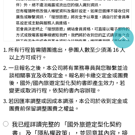
行程（啟程出發地點、回程之終止地點、日期、交通工具、住
伴）外，絕不違法揭露或流出您的個人識別資訊。
二、
宿旅館、餐飲、遊覽、安排購物行程及其所附隨之服務說
您有權隨時修改個人帳號資料及偏好設定。如果您選擇不接收任何
明）：_________
廣告或聯繫資訊，「理想旅遊」將完全予以尊重，請自行於會員專
與本契約有關之附件、廣告、宣傳文件、行程表或說明會之說明內容
區設定或主動與服務人員連絡。
均視為本契約內容之一部分。乙方應確保廣告內容之真實，對甲方所
若會員決定終止「理想旅遊」網站會員資格，可直接以電子郵件的
負之義務不得低於廣告之內容。
^
方式或致電客服專線通知我們，我們將於收到您的正式請求後之合
第一項記載得以所刊登之廣告、宣傳文件、行程表或說明會之說明內
理工作天內完成會員基本資料之註銷作業，惟因應我國《商業會計
容代之。
法》及《稅捐稽徵法》之法定保存年限要求，相關交易憑證與帳務
1. 所有行程皆需隨團進出，參團人數至少須滿 16 人
未記載第一項內容或記載之內容與刊登廣告、宣傳文件、行程表或說
紀錄將於法定保存期限屆滿後自動進行安全銷毀，不在此限。自終
明會之說明記載不符者，以最有利於甲方之內容為準。
以上方可成行。
止「理想旅遊」網站會員身份之日起（以本站系統發出之確認電子
第四條（集合及出發時地）
郵件為準），您將即刻喪失所有本服務所提供之尊榮優惠及權益。
2. 一旦報名之後，本公司將有業務專員與您聯繫並洽
甲方應於民國_____年_____月_____日_____時_____分於
【Cookies 的運用政策】
__________準時集合出發。甲方未準時到約定地點集合致未能出
談相關事宜及收取定金。報名刷卡繳交定金或團費
為提供個人化的服務，本資訊網會使用 Cookies 技術來儲存並在
發，亦未能中途加入旅遊者，視為甲方任意解除契約，乙方得依第十
後，國外/國內旅遊定型化契約書即產生效力，若
某些時候追蹤使用者的資料。本網站使用 Cookies 大多僅基於輔
三條之約定，行使損害賠償請求權。
變更或取消行程，依契約書內容辦理。
助作用，例如儲存您偏好的特定種類資料，或儲存相關密碼以方便
第五條（旅遊費用及付款方式）
您上網至本行網站時不必每次再輸入密碼…等。
旅遊費用：______________________
3. 若因匯率調整或因成本調漲，本公司於收到定金或
※
Cookies 是網站伺服器用來和使用者瀏覽器進行溝通的一種技術，
除雙方有特別約定者外，甲方應依下列約定繳付：
團費前保留調整團費之權益。
它可能在使用者的電腦中儲存某些資訊，大部分 Cookies 的有效
簽訂本契約時，甲方應以_______(現金、信用卡、轉帳、支票
一、
期限僅限於一定期間或單次造訪。但是使用者可以經由瀏覽器的設
等方式)繳付新臺幣___________元。
定，取消或限制此項功能。
其餘款項以_______ (現金、信用卡、轉帳、支票等方式)於出發
我已經詳讀完整的 「國外旅遊定型化契約
二、
「理想旅遊」網站自動接收並紀錄您瀏覽或查詢時所產生的相關記
前三日或說明會時繳清。
書」 及「隱私權政策」，並同意其內容，接
錄，這是系統本身所自行記錄的行為，記錄包括您使用連線設備的
前項之特別約定，除經雙方同意並增訂其他協議事項於本契約第三十