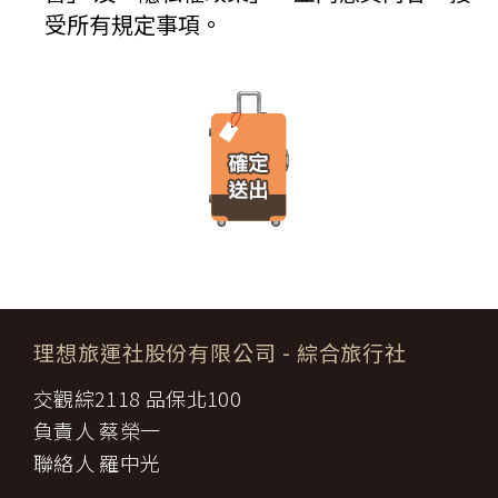
IP 位址、使用時間、使用的瀏覽器、瀏覽及點選資料紀錄…等。這
七條，乙方不得以任何名義要求增加旅遊費用。
受所有規定事項。
些系統自動記錄的資料無法直接辨識個人身份，僅用於分析網站流
第六條（旅客怠於給付旅遊費用之效力）
量並提升「理想旅遊」網站的服務品質，請您放心。
甲方因可歸責自己之事由，怠於給付旅遊費用者，乙方得定相當期限
催告甲方給付，甲方逾期不為給付者，乙方得終止契約。甲方應賠償
【線上訂購與付款】
之費用，依第十三條約定辦理；乙方如有其他損害，並得請求賠償。
當您經由「理想旅遊」網站交易平台進行線上報名，為瞭解您購買
第七條（旅客協力義務）
產品或服務的類別與數量，以及付款人、收受貨款資料，「理想旅
旅遊需甲方之行為始能完成，而甲方不為其行為者，乙方得定相當期
遊」網站將會以線上或離線方式，蒐集您主動提供所購買產品或服
限，催告甲方為之。甲方逾期不為其行為者，乙方得終止契約，並得
務內容（如品名、數量、金額等）、付款人資料（如姓名、電子郵
請求賠償因契約終止而生之損害。
件、地址、郵遞區號、電話、生日、性別、職業和個人興趣等）、
旅遊開始後，乙方依前項規定終止契約時，甲方得請求乙方墊付費用
收貨人資料（如姓名、電話、地址、郵遞區號等）、付款資料（如
將其送回原出發地。於到達後，由甲方附加年利率__％利息償還乙
銀行轉帳號碼等）等相關資訊。
方。
所有線上購物流程與加密機制，均依照交易安全認證中心以確保您
第八條（旅遊費用所涵蓋之項目）
的電子交易安全，「理想旅遊」網站採用寰宇數位認證中心提供之
甲方依第五條約定繳納之旅遊費用，除雙方依第三十七條另有約定以
GlobalTrust SSL 網站伺服器數位憑證機制，您的訂單在線上交易
外，應包括下列項目：
過程中，均採用國際最高標準的 256-bit 安全加密技術進行傳輸處
理想旅運社股份有限公司
- 綜合旅行社
代辦證件之行政規費：乙方代理甲方辦理出國所需之手續費及
理（即表示您傳送的資料正經過 SSL 保密機制的防護中，就算中
一、
簽證費及其他規費。
途被不法攔截，也是一堆亂碼無法解讀。），無資料外洩之虞。
交觀綜2118 品保北100
二、
交通運輸費：旅程所需各種交通運輸之費用。
【隱私權保護政策修訂】
三、
餐飲費：旅程中所列應由乙方安排之餐飲費用。
負責人 蔡榮一
「理想旅遊」網站保有修訂本政策之權利。當「理想旅遊」網站在
住宿費：旅程中所列住宿及旅館之費用，如甲方需要單人房，
四、
使用個人資料的規定上作出大修改時，會在網頁上張貼告示，通知
聯絡人 羅中光
經乙方同意安排者，甲方應補繳所需差額。
您相關事項。
五、
遊覽費用：旅程中所列之一切遊覽費用及入場門票費等。