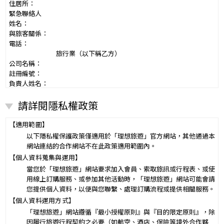
住居所：
緊急聯絡人
姓名：
與旅客關係：
電話：
旅行業（以下稱乙方）
公司名稱：
註冊編號：
負責人姓名：
電話：
請詳閱隱私權政策
營業所：
甲乙雙方同意就本旅遊事項，依下列約定辦理。
第一條（國外旅遊之意義）
【適用範圍】
本契約所謂國外旅遊，係指到中華民國疆域以外其他國家或地區旅
以下隱私權保護政策僅適用於「理想旅遊」官方網站，其他通過本
遊。
網站連結的合作網站不在此政策適用範圍內。
赴中國大陸旅行者，準用本旅遊契約之約定。
【個人資料蒐集與運用】
第二條（適用之範圍及順序）
當您於「理想旅遊」網站要求加入會員、索取旅訊或行程表、或使
甲乙雙方關於本旅遊之權利義務，依本契約條款之約定定之；本契約
用線上訂購服務、或參加其他活動時，「理想旅遊」網站可能會請
中未約定者，適用中華民國有關法令之規定。
您提供個人資料，以便與您聯繫、處理訂購流程或提供相關服務。
第三條（旅遊團名稱、旅遊行程及廣告責任）
【個人資料運用方式】
本旅遊團名稱為____________________
「理想旅遊」網站遵循『最小授權原則』與『目的限定原則』，除
一、
旅遊地區（國家、城市或觀光地點）：________
因履行旅遊行程契約之必要（如航空、酒店、保險等境外合作夥