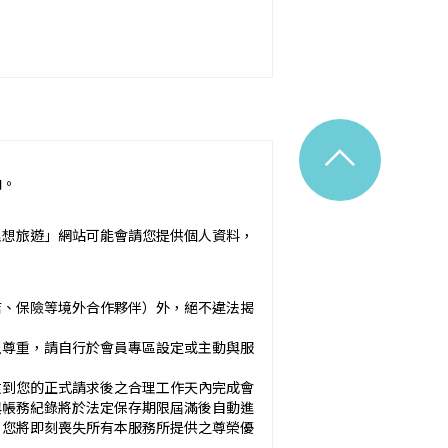
^
內。
令之規定。
理想旅遊」網站可能會請您提供個人資料，
附隨之服務說明）：_________
店、保險等境外合作夥伴）外，絕不違法揭
應確保廣告內容之真實，對甲方所負之
以尊重，請自行於會員專區設定或主動與服
於甲方之內容為準。
收到您的正式請求後之合理工作天內完成會
與帳務紀錄將於法定保存期限屆滿後自動進
方未準時到約定地點集合致未能出發，亦未能中
，您將即刻喪失所有本服務所提供之尊榮優