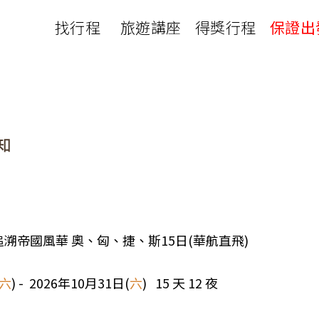
找行程
旅遊講座
得獎行程
保證出
日本
非洲
下載
出國資訊
瀨溪
南紀熊野古道
中非９國
服務確認單
護照申辦
‧四國
北陸
西非１８國
護照切結書
各國簽證
南非６國＋香草５國
名旅館
刷卡單
匯率查詢
印度洋香草５國
山陽
新潟‧谷川
旅遊定型化契約
全球天氣
動物大遷徙
北海道
🍁北關東
國外旅遊定型化契約
航班查詢
馬達加斯加
模里西斯
新潟‧谷川
🍁四國山陽
旅遊定型化契約
各國電壓
肯亞
納米比亞
辛巴
伊豆‧演歌天后演唱會
駐台觀光單位
利比亞
摩洛哥
埃及
7A 追溯帝國風華 奧、匈、捷、斯15日(華航直飛)
京都奈良犬山
國外旅遊警示
突尼西亞
塞內加爾
札幌雪祭
🧧山口縣
六
) - 2026年10月31日(
六
) 15 天 12 夜
中南亞
頂級飛鳥-花火節
中亞５國