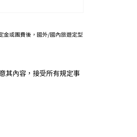
okies 大多僅基於輔助作用，例如儲存您
元。
 Cookies 的有效期限僅限於一定期
定金或團費後，國外/國內旅遊定型
加旅遊費用。
括您使用連線設備的 IP 位址、使用時
析網站流量並提升「理想旅遊」網站的服務
者，乙方得終止契約。甲方應賠償之費
其行為者，乙方得終止契約，並得請求
收受貨款資料，「理想旅遊」網站將會以線
同意其內容，接受所有規定事
電子郵件、地址、郵遞區號、電話、生日、
方附加年利率__％利息償還乙方。
碼等）等相關資訊。
中心提供之 GlobalTrust SSL
輸處理（即表示您傳送的資料正經過 SSL
在網頁上張貼告示，通知您相關事項。
差額。
權利人依法擁有其智慧財產權，任何人不得
行李數量之重量依航空公司規定辦理。
引用或轉載，請事先依法取得「理想旅遊」