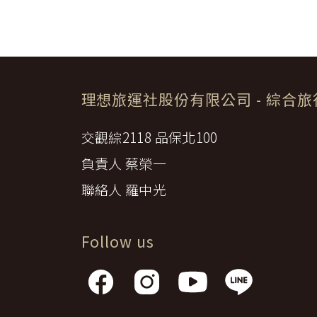
八、
稅捐：各地機場服務稅捐及團
或相關權利人之書面同意。
九、
服務費：領隊及其他乙方為甲
【我們對保護您隱私權的承諾】
十、
保險費：責任保險及履約保證
前項第二款交通運輸費及第五款遊
為確保您的個人資料安全，我們傳
由乙方退還。
【隱私權問題】
第一項第二款至第五款之年長者門
本服務條款之解釋與適用，以及相
實退還差額。
理想旅運社股份有限公司
- 綜合
私權有任何疑問，請透過客服信箱
第九條（旅遊費用所未涵蓋項目）
第五條之旅遊費用，除雙方依第三
交觀綜2118 品保北100
一、
非本旅遊契約所列行程之一切
甲方之個人費用：如自費行程
二、
負責人 蔡榮一
由活動費、個人傷病醫療費、
三、
未列入旅程之簽證、機票及其
聯絡人 羅中光
四、
建議任意給予隨團領隊人員、
五、
保險費：甲方自行投保旅行平
六、
其他由乙方代辦代收之費用。
前項第二款、第四款建議給予之小
Follow us
第十條（組團旅遊最低人數）
本旅遊團須有_____人以上簽約參
除契約；怠於通知致甲方受損害者
前項組團人數如未記載者，視為無
乙方依第一項規定解除契約後，得