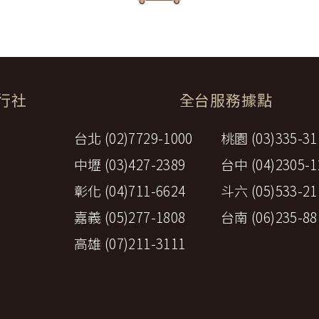
體餐宿稅捐。
方安排服務人員之報酬。
保險。
覽費用，其費用於契約簽訂後經政府機關或經營管理業者公布調高或
遞所有隱私權與安全準則予「理想旅遊」公司員工，並在公司內落實隱私
票減免、兒童住宿不佔床及各項優惠等，詳如附件（報價單）。如契
關爭議，均應依照中華民國法律予以處理，並以台灣台北地方法院為第一
旅行社
全台服務據點
與我們聯繫。
十七條另有約定者外，不包含下列項目：
台北 (02)7729-1000
桃園 (03)335-31
費用。
費用、行李超重費、飲料及酒類、洗衣、電話、網際網路使用費、私
中壢 (03)427-2389
台中 (04)2305-1
宜自行給與提供個人服務者（如旅館客房服務人員）之小費或尋回遺
他有關費用。
彰化 (04)711-6624
斗六 (05)533-21
當地導遊、司機之小費。
安保險之費用。
嘉義 (05)277-1808
台南 (06)235-88
費，乙方應於出發前，說明各觀光地區小費收取狀況及約略金額。
高雄 (07)211-3111
加始組成。如未達前定人數，乙方應於預訂出發之____日前(至少七
，乙方應賠償甲方損害。
最低組團人數；其保證出團者，亦同。
依下列方式之一，返還或移作依第二款成立之新旅遊契約之旅遊費用