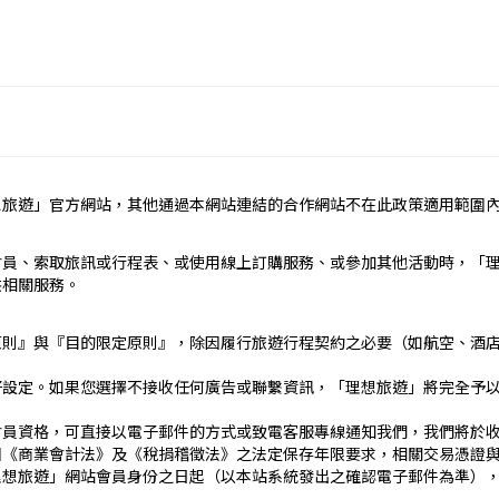
定辦理。
民國疆域以外其他國家或地區旅遊。
約之約定。
想旅遊」官方網站，其他通過本網站連結的合作網站不在此政策適用範圍
依本契約條款之約定定之；本契約中未約定者，適用中華民國有關法
責任）
會員、索取旅訊或行程表、或使用線上訂購服務、或參加其他活動時，「
_____
供相關服務。
）：________
止地點、日期、交通工具、住宿旅館、餐飲、遊覽、安排購物行程及其所
原則』與『目的限定原則』，除因履行旅遊行程契約之必要（如航空、酒
文件、行程表或說明會之說明內容均視為本契約內容之一部分。乙方
好設定。如果您選擇不接收任何廣告或聯繫資訊，「理想旅遊」將完全予
傳文件、行程表或說明會之說明內容代之。
刊登廣告、宣傳文件、行程表或說明會之說明記載不符者，以最有利
會員資格，可直接以電子郵件的方式或致電客服專線通知我們，我們將於
國《商業會計法》及《稅捐稽徵法》之法定保存年限要求，相關交易憑證
____日_____時_____分於__________準時集合出發。甲
理想旅遊」網站會員身份之日起（以本站系統發出之確認電子郵件為準）
契約，乙方得依第十三條之約定，行使損害賠償請求權。