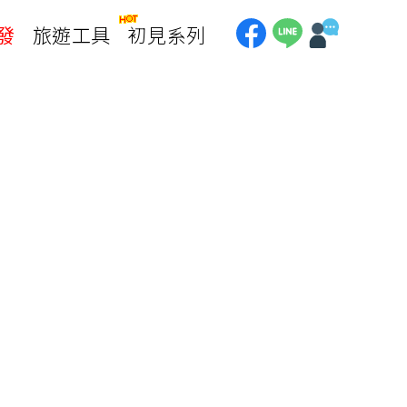
發
旅遊工具
初見系列
加拿大
銀行優惠
黃刀鎮極光
第一銀行刷卡回饋
加東賞楓
聯邦銀行刷卡回饋
加西大環線
國泰世華刷卡回饋
加拿大東西岸全覽
台新銀行3期
美國
中國信託3期/6期
美西國家公園
威
美東紐奧良
企業專區
兆豐商銀
中南美
巴西嘉年華
🗿復活節島
天空之鏡-玻利維亞