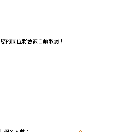
中美５國
祕魯
智利
爾
兩極會
北極
南極
未繳，您的團位將會被自動取消！
荷美遊輪
卡達
阿拉斯加
極光峽灣
巴拿馬運河
銀海遊輪
大洋遊輪
NCL遊輪
迪士尼遊輪
歐洲河輪
報名人數：