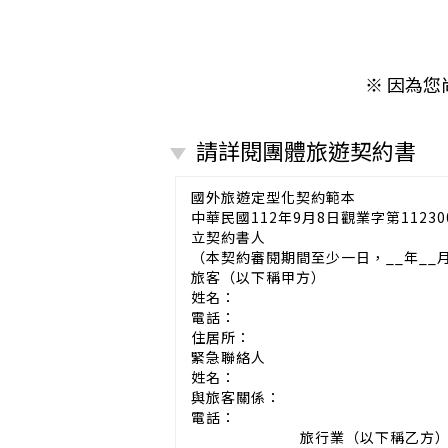
※ 因為
請詳閱團體旅遊契約書
國外旅遊定型化契約範本
中華民國112年9月8日觀業字第11230
立契約書人
（本契約審閱期間至少一日，__年__
旅客（以下稱甲方）
姓名：
電話：
住居所：
緊急聯絡人
姓名：
與旅客關係：
電話：
旅行業（以下稱乙方