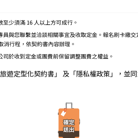
____
下列約定繳付：
Cookies 技術來儲存並在某些時候追蹤使用者的資料。本網站使用 Co
數至少須滿 16 人以上方可成行。
__(現金、信用卡、轉帳、支票等方式)繳付新臺幣___________
密碼以方便您上網至本行網站時不必每次再輸入密碼…等。
金、信用卡、轉帳、支票等方式)於出發前三日或說明會時繳清。
使用者瀏覽器進行溝通的一種技術，它可能在使用者的電腦中儲存某些資訊，大部分
務專員與您聯繫並洽談相關事宜及收取定金。報名刷卡繳交
增訂其他協議事項於本契約第三十七條，乙方不得以任何名義要求增
由瀏覽器的設定，取消或限制此項功能。
瀏覽或查詢時所產生的相關記錄，這是系統本身所自行記錄的行為，記錄包
）
取消行程，依契約書內容辦理。
料紀錄…等。這些系統自動記錄的資料無法直接辨識個人身份，僅用於分
付旅遊費用者，乙方得定相當期限催告甲方給付，甲方逾期不為給付
有其他損害，並得請求賠償。
本公司於收到定金或團費前保留調整團費之權益。
方不為其行為者，乙方得定相當期限，催告甲方為之。甲方逾期不為
台進行線上報名，為瞭解您購買產品或服務的類別與數量，以及付款人、
外旅遊定型化契約書」 及「隱私權政策」，並
購買產品或服務內容（如品名、數量、金額等）、付款人資料（如姓名、
約時，甲方得請求乙方墊付費用將其送回原出發地。於到達後，由甲
人資料（如姓名、電話、地址、郵遞區號等）、付款資料（如銀行轉帳號
交易安全認證中心以確保您的電子交易安全，「理想旅遊」網站採用寰宇數位認證
，除雙方依第三十七條另有約定以外，應包括下列項目：
線上交易過程中，均採用國際最高標準的 256-bit 安全加密技術進行傳
理甲方辦理出國所需之手續費及簽證費及其他規費。
法攔截，也是一堆亂碼無法解讀。），無資料外洩之虞。
通運輸之費用。
安排之餐飲費用。
之權利。當「理想旅遊」網站在使用個人資料的規定上作出大修改時，會
館之費用，如甲方需要單人房，經乙方同意安排者，甲方應補繳所需
遊覽費用及入場門票費等。
、車站等與旅館間之一切接送費用。
「理想旅遊」網站所有程式、網站內容及圖片，均由「理想旅遊」或其他
港口、車站等與旅館間之一切接送費用及團體行李接送人員之小費，
、改作、散布、發行、公開發表、進行還原工程、解編或反向組譯。若需