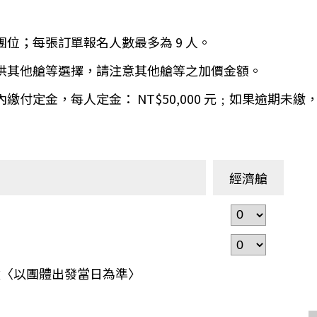
環航
印度
斯里蘭卡
團位；每張訂單報名人數最多為 9 人。
不丹‧大吉嶺‧喀什米
青藏鐵路
提供其他艙等選擇，請注意其他艙等之加價金額。
中東
海灣５國
天內繳付定金，每人定金： NT$50,000 元﹔如果逾期
‧華城
土耳其
雪嶽南怡島
沙烏地阿拉伯
阿曼
亞
科威特
巴林
經濟艙
iniTour
富國島
澳洲
紐西蘭
大溪地
之孩童〈以團體出發當日為準〉