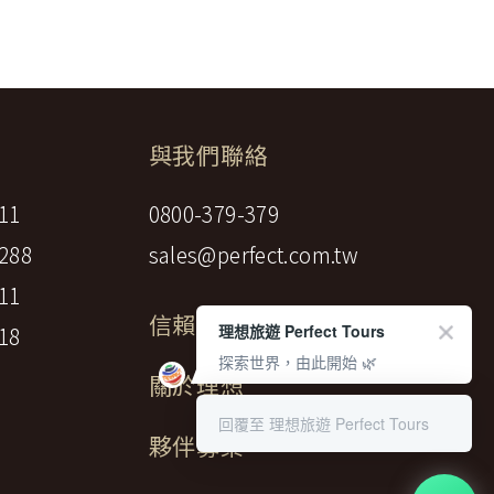
調低逾百分之十者，應由甲方補足，或
權防護措施。
約相關文件均未記載者，甲方得請求如
審管轄法院。若您對在「理想旅遊」中的隱
與我們聯絡
11
0800-379-379
人交通費、行程外陪同購物之報酬、自
288
sales@perfect.com.tw
失物費用及報酬。
11
信賴標章
理想旅遊 Perfect Tours
18
探索世界，由此開始 🌿
關於理想
日，如未記載時，視為七日)通知甲方解
回覆至 理想旅遊 Perfect Tours
夥伴募集
：