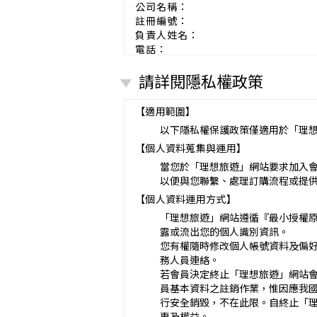
公司名稱：
註冊編號：
負責人姓名：
電話：
營業所：
請詳閱隱私權政策
甲乙雙方同意就本旅遊事項，依下列約
第一條（國外旅遊之意義）
本契約所謂國外旅遊，係指到中華
【適用範圍】
赴中國大陸旅行者，準用本旅遊契
以下隱私權保護政策僅適用於「理
第二條（適用之範圍及順序）
【個人資料蒐集與運用】
甲乙雙方關於本旅遊之權利義務，
第三條（旅遊團名稱、旅遊行程及廣告
當您於「理想旅遊」網站要求加入
本旅遊團名稱為_______________
以便與您聯繫、處理訂購流程或提
一、
旅遊地區（國家、城市或觀光地點
【個人資料運用方式】
二、
行程（啟程出發地點、回程之終
「理想旅遊」網站遵循『最小授權
與本契約有關之附件、廣告、宣傳
露或流出您的個人識別資訊。
義務不得低於廣告之內容。
您有權隨時修改個人帳號資料及偏
第一項記載得以所刊登之廣告、宣
務人員連絡。
未記載第一項內容或記載之內容與
若會員決定終止「理想旅遊」網站
第四條（集合及出發時地）
員基本資料之註銷作業，惟因應我
甲方應於民國_____年_____月_
行安全銷毀，不在此限。自終止「
途加入旅遊者，視為甲方任意解除
惠及權益。