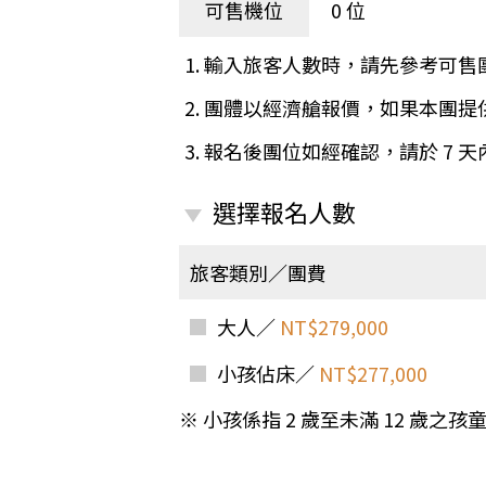
日本
斯洛伐克
克羅埃西亞
可售機位
0 位
斯洛維尼亞
中國
波士尼亞赫塞哥維納
1. 輸入旅客人數時，請先參考可售
北疆
俄羅斯聯邦
2. 團體以經濟艙報價，如果本團
韓國
3. 報名後團位如經確認，請於 7 
西南歐
首爾
荷蘭國王節
楓紅
選擇報名人數
英愛軍樂節
東南
賽普勒斯‧馬爾他
旅客類別／團費
泰國M
天空之城‧愛琴海三島
瑞士觀景火車名峰健行
大人／
NT$279,000
義大利
西西里島
西班牙
小孩佔床／
NT$277,000
葡萄牙
德國
奧地利
※ 小孩係指 2 歲至未滿 12 歲
荷蘭
法國
瑞士
英國
愛爾蘭