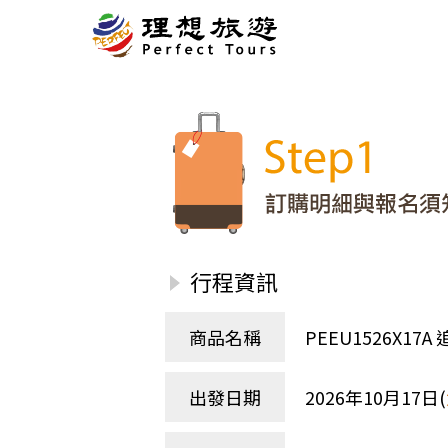
北歐
經典
服務Plus+
表單
極光
羅浮敦群島
挪威
奧入
會員專區
旅客
芬蘭
瑞典
丹麥
冰島
廣島
電子圖書
自帶
法羅群島
格陵蘭島
日本
優惠券回饋
傳真
北歐５國
四國
意見表抽獎
國外
🍁
東歐
量身訂做
郵輪
行程資訊
🍁
訂單查詢付款
國內
１６湖國家公園
🍁
聯絡我們
巴爾幹半島
商品名稱
PEEU1526X1
🍁
觀光局Taiwan
波蘭‧波羅的海
❄️
保加利亞‧羅馬尼亞
出發日期
2026年10月17日(
日本
捷克
波蘭
匈牙利