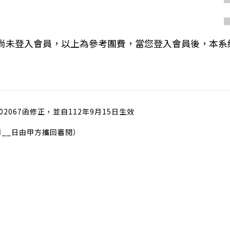
您尚未登入會員，以上為參考團費，當您登入會員後，本系
02067函修正，並自112年9月15日生效
月__日由甲方攜回審閱）
）