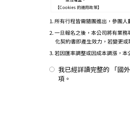
第五條（旅遊費用及付款方式）
【Cookies 的運用政策】
旅遊費用：__________________
除雙方有特別約定者外，甲方應依
為提供個人化的服務，本資訊網會使用 
1. 所有行程皆需隨團進出，參團人
一、
簽訂本契約時，甲方應以_____
偏好的特定種類資料，或儲存相關
二、
其餘款項以_______ (現
※
Cookies 是網站伺服器用來和
2. 一旦報名之後，本公司將有業
前項之特別約定，除經雙方同意並
間或單次造訪。但是使用者可以經
「理想旅遊」網站自動接收並紀錄您
第六條（旅客怠於給付旅遊費用之效力
化契約書即產生效力，若變更或
間、使用的瀏覽器、瀏覽及點選資
甲方因可歸責自己之事由，怠於給
品質，請您放心。
用，依第十三條約定辦理；乙方如
3. 若因匯率調整或因成本調漲，
第七條（旅客協力義務）
【線上訂購與付款】
旅遊需甲方之行為始能完成，而甲
當您經由「理想旅遊」網站交易平
我已經詳讀完整的 「國
賠償因契約終止而生之損害。
上或離線方式，蒐集您主動提供所
旅遊開始後，乙方依前項規定終止契
性別、職業和個人興趣等）、收貨
項。
第八條（旅遊費用所涵蓋之項目）
所有線上購物流程與加密機制，均依照
甲方依第五條約定繳納之旅遊費用
網站伺服器數位憑證機制，您的訂單在
一、
代辦證件之行政規費：乙方代
保密機制的防護中，就算中途被不
二、
交通運輸費：旅程所需各種交
【隱私權保護政策修訂】
三、
餐飲費：旅程中所列應由乙方
「理想旅遊」網站保有修訂本政策
四、
住宿費：旅程中所列住宿及旅
五、
遊覽費用：旅程中所列之一切
【智慧財產權】
六、
接送費：旅遊期間機場、港口
尊重智慧財產權為全民應盡義務，
七、
行李費：團體行李往返機場、
逕自使用、修改、重製、公開播送