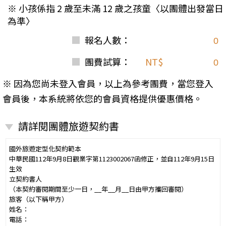
※ 小孩係指 2 歲至未滿 12 歲之孩童〈以團體出發當日
為準〉
報名人數：
團費試算：
NT$
※ 因為您尚未登入會員，以上為參考團費，當您登入
會員後，本系統將依您的會員資格提供優惠價格。
請詳閱團體旅遊契約書
國外旅遊定型化契約範本
中華民國112年9月8日觀業字第1123002067函修正，並自112年9月15日
生效
立契約書人
（本契約審閱期間至少一日，__年__月__日由甲方攜回審閱）
旅客（以下稱甲方）
姓名：
電話：