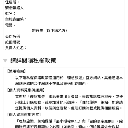
住居所：
緊急聯絡人
姓名：
與旅客關係：
電話：
旅行業（以下稱乙方）
公司名稱：
註冊編號：
負責人姓名：
電話：
請詳閱隱私權政策
營業所：
甲乙雙方同意就本旅遊事項，依下列約定辦理。
第一條（國外旅遊之意義）
【適用範圍】
本契約所謂國外旅遊，係指到中華民國疆域以外其他國家或地區旅
以下隱私權保護政策僅適用於「理想旅遊」官方網站，其他通過本
遊。
網站連結的合作網站不在此政策適用範圍內。
赴中國大陸旅行者，準用本旅遊契約之約定。
【個人資料蒐集與運用】
第二條（適用之範圍及順序）
當您於「理想旅遊」網站要求加入會員、索取旅訊或行程表、或使
甲乙雙方關於本旅遊之權利義務，依本契約條款之約定定之；本契約
用線上訂購服務、或參加其他活動時，「理想旅遊」網站可能會請
中未約定者，適用中華民國有關法令之規定。
您提供個人資料，以便與您聯繫、處理訂購流程或提供相關服務。
第三條（旅遊團名稱、旅遊行程及廣告責任）
【個人資料運用方式】
本旅遊團名稱為____________________
「理想旅遊」網站遵循『最小授權原則』與『目的限定原則』，除
一、
旅遊地區（國家、城市或觀光地點）：________
因履行旅遊行程契約之必要（如航空、酒店、保險等境外合作夥