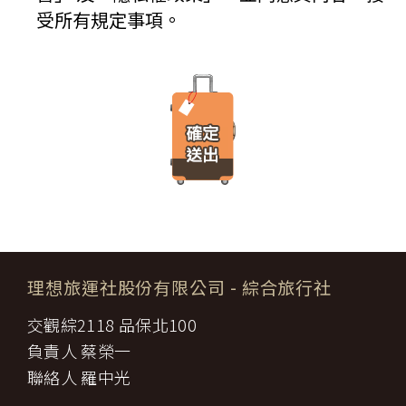
IP 位址、使用時間、使用的瀏覽器、瀏覽及點選資料紀錄…等。這
七條，乙方不得以任何名義要求增加旅遊費用。
受所有規定事項。
些系統自動記錄的資料無法直接辨識個人身份，僅用於分析網站流
第六條（旅客怠於給付旅遊費用之效力）
量並提升「理想旅遊」網站的服務品質，請您放心。
甲方因可歸責自己之事由，怠於給付旅遊費用者，乙方得定相當期限
催告甲方給付，甲方逾期不為給付者，乙方得終止契約。甲方應賠償
【線上訂購與付款】
之費用，依第十三條約定辦理；乙方如有其他損害，並得請求賠償。
當您經由「理想旅遊」網站交易平台進行線上報名，為瞭解您購買
第七條（旅客協力義務）
產品或服務的類別與數量，以及付款人、收受貨款資料，「理想旅
旅遊需甲方之行為始能完成，而甲方不為其行為者，乙方得定相當期
遊」網站將會以線上或離線方式，蒐集您主動提供所購買產品或服
限，催告甲方為之。甲方逾期不為其行為者，乙方得終止契約，並得
務內容（如品名、數量、金額等）、付款人資料（如姓名、電子郵
請求賠償因契約終止而生之損害。
件、地址、郵遞區號、電話、生日、性別、職業和個人興趣等）、
旅遊開始後，乙方依前項規定終止契約時，甲方得請求乙方墊付費用
收貨人資料（如姓名、電話、地址、郵遞區號等）、付款資料（如
將其送回原出發地。於到達後，由甲方附加年利率__％利息償還乙
銀行轉帳號碼等）等相關資訊。
方。
所有線上購物流程與加密機制，均依照交易安全認證中心以確保您
第八條（旅遊費用所涵蓋之項目）
的電子交易安全，「理想旅遊」網站採用寰宇數位認證中心提供之
甲方依第五條約定繳納之旅遊費用，除雙方依第三十七條另有約定以
GlobalTrust SSL 網站伺服器數位憑證機制，您的訂單在線上交易
外，應包括下列項目：
過程中，均採用國際最高標準的 256-bit 安全加密技術進行傳輸處
理想旅運社股份有限公司
- 綜合旅行社
代辦證件之行政規費：乙方代理甲方辦理出國所需之手續費及
理（即表示您傳送的資料正經過 SSL 保密機制的防護中，就算中
一、
簽證費及其他規費。
途被不法攔截，也是一堆亂碼無法解讀。），無資料外洩之虞。
交觀綜2118 品保北100
二、
交通運輸費：旅程所需各種交通運輸之費用。
【隱私權保護政策修訂】
三、
餐飲費：旅程中所列應由乙方安排之餐飲費用。
負責人 蔡榮一
「理想旅遊」網站保有修訂本政策之權利。當「理想旅遊」網站在
住宿費：旅程中所列住宿及旅館之費用，如甲方需要單人房，
四、
使用個人資料的規定上作出大修改時，會在網頁上張貼告示，通知
聯絡人 羅中光
經乙方同意安排者，甲方應補繳所需差額。
您相關事項。
五、
遊覽費用：旅程中所列之一切遊覽費用及入場門票費等。