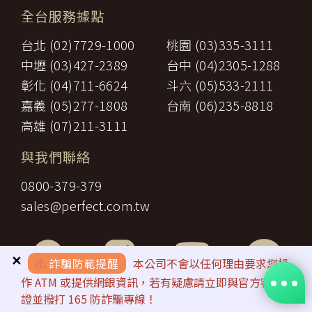
【智慧財產權】
接送費：旅遊期間機場、港口、車站等與旅館間之一切接送費
六、
全台服務據點
尊重智慧財產權為全民應盡義務，「理想旅遊」網站所有程式、網
用。
站內容及圖片，均由「理想旅遊」或其他權利人依法擁有其智慧財
行李費：團體行李往返機場、港口、車站等與旅館間之一切接
台北 (02)7729-1000
桃園 (03)335-3111
產權，任何人不得逕自使用、修改、重製、公開播送、改作、散
七、
送費用及團體行李接送人員之小費，行李數量之重量依航空公
布、發行、公開發表、進行還原工程、解編或反向組譯。若需引用
司規定辦理。
中壢 (03)427-2389
台中 (04)2305-1288
或轉載，請事先依法取得「理想旅遊」或相關權利人之書面同意。
八、
稅捐：各地機場服務稅捐及團體餐宿稅捐。
彰化 (04)711-6624
斗六 (05)533-2111
【我們對保護您隱私權的承諾】
九、
服務費：領隊及其他乙方為甲方安排服務人員之報酬。
十、
保險費：責任保險及履約保證保險。
嘉義 (05)277-1808
台南 (06)235-8818
為確保您的個人資料安全，我們傳遞所有隱私權與安全準則予「理
前項第二款交通運輸費及第五款遊覽費用，其費用於契約簽訂後經政
想旅遊」公司員工，並在公司內落實隱私權防護措施。
高雄 (07)211-3111
府機關或經營管理業者公布調高或調低逾百分之十者，應由甲方補
【隱私權問題】
足，或由乙方退還。
本服務條款之解釋與適用，以及相關爭議，均應依照中華民國法律
與我們聯絡
第一項第二款至第五款之年長者門票減免、兒童住宿不佔床及各項優
予以處理，並以台灣台北地方法院為第一審管轄法院。若您對在
惠等，詳如附件（報價單）。如契約相關文件均未記載者，甲方得請
「理想旅遊」中的隱私權有任何疑問，請透過客服信箱與我們聯
0800-379-379
求如實退還差額。
繫。
第九條（旅遊費用所未涵蓋項目）
sales@perfect.com.tw
第五條之旅遊費用，除雙方依第三十七條另有約定者外，不包含下列
項目：
一、
非本旅遊契約所列行程之一切費用。
甲方之個人費用：如自費行程費用、行李超重費、飲料及酒
✕
⚠️
詐騙防範提醒
本公司不會以任何理由要求您操
類、洗衣、電話、網際網路使用費、私人交通費、行程外陪同
作 ATM 或提供網銀資訊，若有疑慮請立即與官方客服查
二、
購物之報酬、自由活動費、個人傷病醫療費、宜自行給與提供
證並撥打 165 防詐騙專線！
個人服務者（如旅館客房服務人員）之小費或尋回遺失物費用
及報酬。