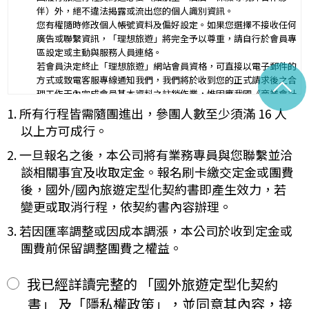
行程（啟程出發地點、回程之終止地點、日期、交通工具、住
伴）外，絕不違法揭露或流出您的個人識別資訊。
二、
宿旅館、餐飲、遊覽、安排購物行程及其所附隨之服務說
您有權隨時修改個人帳號資料及偏好設定。如果您選擇不接收任何
明）：_________
廣告或聯繫資訊，「理想旅遊」將完全予以尊重，請自行於會員專
與本契約有關之附件、廣告、宣傳文件、行程表或說明會之說明內容
區設定或主動與服務人員連絡。
均視為本契約內容之一部分。乙方應確保廣告內容之真實，對甲方所
若會員決定終止「理想旅遊」網站會員資格，可直接以電子郵件的
負之義務不得低於廣告之內容。
^
方式或致電客服專線通知我們，我們將於收到您的正式請求後之合
第一項記載得以所刊登之廣告、宣傳文件、行程表或說明會之說明內
理工作天內完成會員基本資料之註銷作業，惟因應我國《商業會計
容代之。
法》及《稅捐稽徵法》之法定保存年限要求，相關交易憑證與帳務
1. 所有行程皆需隨團進出，參團人數至少須滿 16 人
未記載第一項內容或記載之內容與刊登廣告、宣傳文件、行程表或說
紀錄將於法定保存期限屆滿後自動進行安全銷毀，不在此限。自終
明會之說明記載不符者，以最有利於甲方之內容為準。
以上方可成行。
止「理想旅遊」網站會員身份之日起（以本站系統發出之確認電子
第四條（集合及出發時地）
郵件為準），您將即刻喪失所有本服務所提供之尊榮優惠及權益。
2. 一旦報名之後，本公司將有業務專員與您聯繫並洽
甲方應於民國_____年_____月_____日_____時_____分於
【Cookies 的運用政策】
__________準時集合出發。甲方未準時到約定地點集合致未能出
談相關事宜及收取定金。報名刷卡繳交定金或團費
為提供個人化的服務，本資訊網會使用 Cookies 技術來儲存並在
發，亦未能中途加入旅遊者，視為甲方任意解除契約，乙方得依第十
後，國外/國內旅遊定型化契約書即產生效力，若
某些時候追蹤使用者的資料。本網站使用 Cookies 大多僅基於輔
三條之約定，行使損害賠償請求權。
變更或取消行程，依契約書內容辦理。
助作用，例如儲存您偏好的特定種類資料，或儲存相關密碼以方便
第五條（旅遊費用及付款方式）
您上網至本行網站時不必每次再輸入密碼…等。
旅遊費用：______________________
3. 若因匯率調整或因成本調漲，本公司於收到定金或
※
Cookies 是網站伺服器用來和使用者瀏覽器進行溝通的一種技術，
除雙方有特別約定者外，甲方應依下列約定繳付：
團費前保留調整團費之權益。
它可能在使用者的電腦中儲存某些資訊，大部分 Cookies 的有效
簽訂本契約時，甲方應以_______(現金、信用卡、轉帳、支票
一、
期限僅限於一定期間或單次造訪。但是使用者可以經由瀏覽器的設
等方式)繳付新臺幣___________元。
定，取消或限制此項功能。
其餘款項以_______ (現金、信用卡、轉帳、支票等方式)於出發
我已經詳讀完整的 「國外旅遊定型化契約
二、
「理想旅遊」網站自動接收並紀錄您瀏覽或查詢時所產生的相關記
前三日或說明會時繳清。
書」 及「隱私權政策」，並同意其內容，接
錄，這是系統本身所自行記錄的行為，記錄包括您使用連線設備的
前項之特別約定，除經雙方同意並增訂其他協議事項於本契約第三十