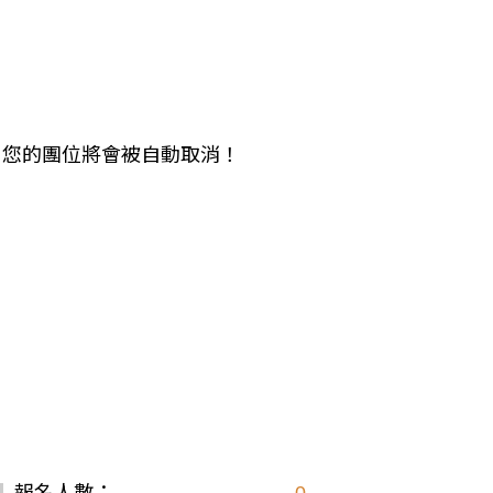
中美５國
祕魯
智利
爾
兩極會
北極
南極
未繳，您的團位將會被自動取消！
荷美遊輪
卡達
阿拉斯加
極光峽灣
巴拿馬運河
銀海遊輪
大洋遊輪
NCL遊輪
迪士尼遊輪
歐洲河輪
報名人數：