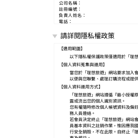
公司名稱：
註冊編號：
負責人姓名：
電話：
營業所：
請詳閱隱私權政策
甲乙雙方同意就本旅遊事項，依下列約
第一條（國外旅遊之意義）
本契約所謂國外旅遊，係指到中華
【適用範圍】
赴中國大陸旅行者，準用本旅遊契
以下隱私權保護政策僅適用於「理
第二條（適用之範圍及順序）
【個人資料蒐集與運用】
甲乙雙方關於本旅遊之權利義務，
第三條（旅遊團名稱、旅遊行程及廣告
當您於「理想旅遊」網站要求加入
本旅遊團名稱為_______________
以便與您聯繫、處理訂購流程或提
一、
旅遊地區（國家、城市或觀光地點
【個人資料運用方式】
二、
行程（啟程出發地點、回程之終
「理想旅遊」網站遵循『最小授權
與本契約有關之附件、廣告、宣傳
露或流出您的個人識別資訊。
義務不得低於廣告之內容。
您有權隨時修改個人帳號資料及偏
第一項記載得以所刊登之廣告、宣
務人員連絡。
未記載第一項內容或記載之內容與
若會員決定終止「理想旅遊」網站
第四條（集合及出發時地）
員基本資料之註銷作業，惟因應我
甲方應於民國_____年_____月_
行安全銷毀，不在此限。自終止「
途加入旅遊者，視為甲方任意解除
惠及權益。