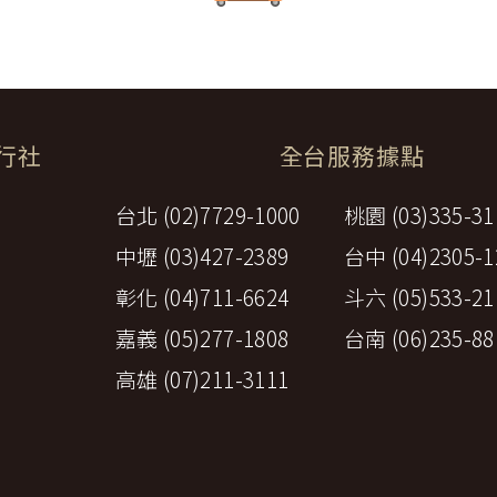
體餐宿稅捐。
方安排服務人員之報酬。
保險。
覽費用，其費用於契約簽訂後經政府機關或經營管理業者公布調高或
遞所有隱私權與安全準則予「理想旅遊」公司員工，並在公司內落實隱私
票減免、兒童住宿不佔床及各項優惠等，詳如附件（報價單）。如契
關爭議，均應依照中華民國法律予以處理，並以台灣台北地方法院為第一
旅行社
全台服務據點
與我們聯繫。
十七條另有約定者外，不包含下列項目：
台北 (02)7729-1000
桃園 (03)335-31
費用。
費用、行李超重費、飲料及酒類、洗衣、電話、網際網路使用費、私
中壢 (03)427-2389
台中 (04)2305-1
宜自行給與提供個人服務者（如旅館客房服務人員）之小費或尋回遺
他有關費用。
彰化 (04)711-6624
斗六 (05)533-21
當地導遊、司機之小費。
安保險之費用。
嘉義 (05)277-1808
台南 (06)235-88
費，乙方應於出發前，說明各觀光地區小費收取狀況及約略金額。
高雄 (07)211-3111
加始組成。如未達前定人數，乙方應於預訂出發之____日前(至少七
，乙方應賠償甲方損害。
最低組團人數；其保證出團者，亦同。
依下列方式之一，返還或移作依第二款成立之新旅遊契約之旅遊費用