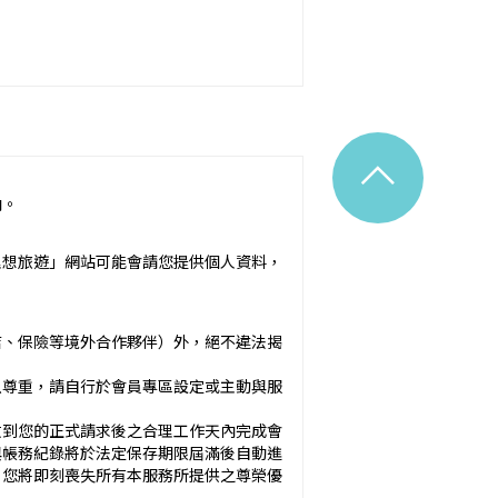
^
內。
令之規定。
理想旅遊」網站可能會請您提供個人資料，
附隨之服務說明）：_________
店、保險等境外合作夥伴）外，絕不違法揭
應確保廣告內容之真實，對甲方所負之
以尊重，請自行於會員專區設定或主動與服
於甲方之內容為準。
收到您的正式請求後之合理工作天內完成會
與帳務紀錄將於法定保存期限屆滿後自動進
方未準時到約定地點集合致未能出發，亦未能中
，您將即刻喪失所有本服務所提供之尊榮優