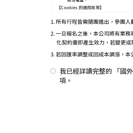
第五條（旅遊費用及付款方式）
【Cookies 的運用政策】
旅遊費用：__________________
除雙方有特別約定者外，甲方應依
為提供個人化的服務，本資訊網會使用 
1. 所有行程皆需隨團進出，參團人
一、
簽訂本契約時，甲方應以_____
偏好的特定種類資料，或儲存相關
二、
其餘款項以_______ (現
※
Cookies 是網站伺服器用來和
2. 一旦報名之後，本公司將有業
前項之特別約定，除經雙方同意並
間或單次造訪。但是使用者可以經
「理想旅遊」網站自動接收並紀錄您
第六條（旅客怠於給付旅遊費用之效力
化契約書即產生效力，若變更或
間、使用的瀏覽器、瀏覽及點選資
甲方因可歸責自己之事由，怠於給
品質，請您放心。
用，依第十三條約定辦理；乙方如
3. 若因匯率調整或因成本調漲，
第七條（旅客協力義務）
【線上訂購與付款】
旅遊需甲方之行為始能完成，而甲
當您經由「理想旅遊」網站交易平
我已經詳讀完整的 「國
賠償因契約終止而生之損害。
上或離線方式，蒐集您主動提供所
旅遊開始後，乙方依前項規定終止契
性別、職業和個人興趣等）、收貨
項。
第八條（旅遊費用所涵蓋之項目）
所有線上購物流程與加密機制，均依照
甲方依第五條約定繳納之旅遊費用
網站伺服器數位憑證機制，您的訂單在
一、
代辦證件之行政規費：乙方代
保密機制的防護中，就算中途被不
二、
交通運輸費：旅程所需各種交
【隱私權保護政策修訂】
三、
餐飲費：旅程中所列應由乙方
「理想旅遊」網站保有修訂本政策
四、
住宿費：旅程中所列住宿及旅
五、
遊覽費用：旅程中所列之一切
【智慧財產權】
六、
接送費：旅遊期間機場、港口
尊重智慧財產權為全民應盡義務，
七、
行李費：團體行李往返機場、
逕自使用、修改、重製、公開播送