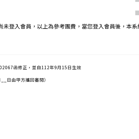
您尚未登入會員，以上為參考團費，當您登入會員後，本系
02067函修正，並自112年9月15日生效
月__日由甲方攜回審閱）
）