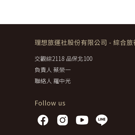
八、
稅捐：各地機場服務稅捐及團
或相關權利人之書面同意。
九、
服務費：領隊及其他乙方為甲
【我們對保護您隱私權的承諾】
十、
保險費：責任保險及履約保證
前項第二款交通運輸費及第五款遊
為確保您的個人資料安全，我們傳
由乙方退還。
【隱私權問題】
第一項第二款至第五款之年長者門
本服務條款之解釋與適用，以及相
實退還差額。
理想旅運社股份有限公司
- 綜合
私權有任何疑問，請透過客服信箱
第九條（旅遊費用所未涵蓋項目）
第五條之旅遊費用，除雙方依第三
交觀綜2118 品保北100
一、
非本旅遊契約所列行程之一切
甲方之個人費用：如自費行程
二、
負責人 蔡榮一
由活動費、個人傷病醫療費、
三、
未列入旅程之簽證、機票及其
聯絡人 羅中光
四、
建議任意給予隨團領隊人員、
五、
保險費：甲方自行投保旅行平
六、
其他由乙方代辦代收之費用。
前項第二款、第四款建議給予之小
Follow us
第十條（組團旅遊最低人數）
本旅遊團須有_____人以上簽約參
除契約；怠於通知致甲方受損害者
前項組團人數如未記載者，視為無
乙方依第一項規定解除契約後，得