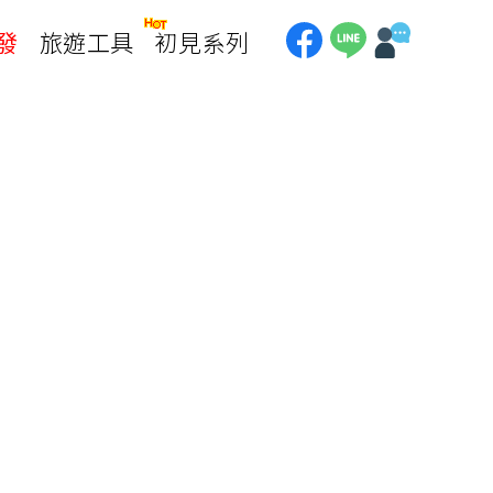
發
旅遊工具
初見系列
加拿大
銀行優惠
黃刀鎮極光
第一銀行刷卡回饋
加東賞楓
聯邦銀行刷卡回饋
加西大環線
國泰世華刷卡回饋
加拿大東西岸全覽
台新銀行3期
美國
中國信託3期/6期
美西國家公園
威
美東紐奧良
企業專區
兆豐商銀
中南美
巴西嘉年華
🗿復活節島
天空之鏡-玻利維亞