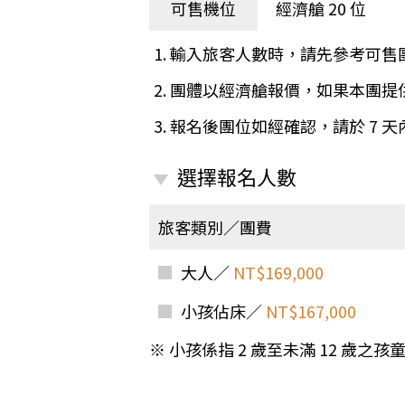
日本
斯洛伐克
克羅埃西亞
可售機位
經濟艙 20 位
斯洛維尼亞
中國
波士尼亞赫塞哥維納
1. 輸入旅客人數時，請先參考可售
北疆
俄羅斯聯邦
2. 團體以經濟艙報價，如果本團
韓國
3. 報名後團位如經確認，請於 7 
西南歐
首爾
荷蘭國王節
楓紅
選擇報名人數
英愛軍樂節
東南
賽普勒斯‧馬爾他
旅客類別／團費
泰國M
天空之城‧愛琴海三島
瑞士觀景火車名峰健行
大人／
NT$169,000
義大利
西西里島
西班牙
小孩佔床／
NT$167,000
葡萄牙
德國
奧地利
※ 小孩係指 2 歲至未滿 12 歲
荷蘭
法國
瑞士
英國
愛爾蘭