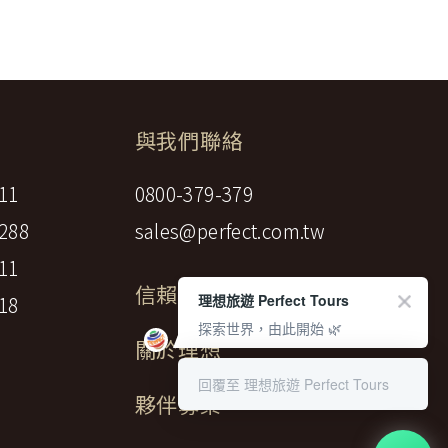
調低逾百分之十者，應由甲方補足，或
權防護措施。
約相關文件均未記載者，甲方得請求如
審管轄法院。若您對在「理想旅遊」中的隱
與我們聯絡
11
0800-379-379
人交通費、行程外陪同購物之報酬、自
288
sales@perfect.com.tw
失物費用及報酬。
11
信賴標章
理想旅遊 Perfect Tours
18
探索世界，由此開始 🌿
關於理想
日，如未記載時，視為七日)通知甲方解
回覆至 理想旅遊 Perfect Tours
夥伴募集
：