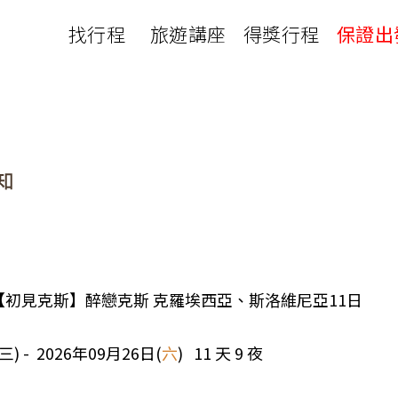
找行程
旅遊講座
得獎行程
保證出
日本
非洲
下載
出國資訊
瀨溪
南紀熊野古道
中非９國
服務確認單
護照申辦
‧四國
北陸
西非１８國
護照切結書
各國簽證
南非６國＋香草５國
名旅館
刷卡單
匯率查詢
印度洋香草５國
山陽
新潟‧谷川
旅遊定型化契約
全球天氣
動物大遷徙
北海道
🍁北關東
國外旅遊定型化契約
航班查詢
馬達加斯加
模里西斯
新潟‧谷川
🍁四國山陽
旅遊定型化契約
各國電壓
肯亞
納米比亞
辛巴
伊豆‧演歌天后演唱會
駐台觀光單位
利比亞
摩洛哥
埃及
16A 【初見克斯】醉戀克斯 克羅埃西亞、斯洛維尼亞11日
京都奈良犬山
國外旅遊警示
突尼西亞
塞內加爾
札幌雪祭
🧧山口縣
三) - 2026年09月26日(
六
) 11 天 9 夜
中南亞
頂級飛鳥-花火節
中亞５國