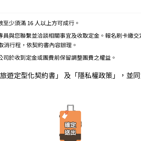
____
下列約定繳付：
Cookies 技術來儲存並在某些時候追蹤使用者的資料。本網站使用 Co
數至少須滿 16 人以上方可成行。
__(現金、信用卡、轉帳、支票等方式)繳付新臺幣___________
密碼以方便您上網至本行網站時不必每次再輸入密碼…等。
金、信用卡、轉帳、支票等方式)於出發前三日或說明會時繳清。
使用者瀏覽器進行溝通的一種技術，它可能在使用者的電腦中儲存某些資訊，大部分
務專員與您聯繫並洽談相關事宜及收取定金。報名刷卡繳交
增訂其他協議事項於本契約第三十七條，乙方不得以任何名義要求增
由瀏覽器的設定，取消或限制此項功能。
瀏覽或查詢時所產生的相關記錄，這是系統本身所自行記錄的行為，記錄包
）
取消行程，依契約書內容辦理。
料紀錄…等。這些系統自動記錄的資料無法直接辨識個人身份，僅用於分
付旅遊費用者，乙方得定相當期限催告甲方給付，甲方逾期不為給付
有其他損害，並得請求賠償。
本公司於收到定金或團費前保留調整團費之權益。
方不為其行為者，乙方得定相當期限，催告甲方為之。甲方逾期不為
台進行線上報名，為瞭解您購買產品或服務的類別與數量，以及付款人、
外旅遊定型化契約書」 及「隱私權政策」，並
購買產品或服務內容（如品名、數量、金額等）、付款人資料（如姓名、
約時，甲方得請求乙方墊付費用將其送回原出發地。於到達後，由甲
人資料（如姓名、電話、地址、郵遞區號等）、付款資料（如銀行轉帳號
交易安全認證中心以確保您的電子交易安全，「理想旅遊」網站採用寰宇數位認證
，除雙方依第三十七條另有約定以外，應包括下列項目：
線上交易過程中，均採用國際最高標準的 256-bit 安全加密技術進行傳
理甲方辦理出國所需之手續費及簽證費及其他規費。
法攔截，也是一堆亂碼無法解讀。），無資料外洩之虞。
通運輸之費用。
安排之餐飲費用。
之權利。當「理想旅遊」網站在使用個人資料的規定上作出大修改時，會
館之費用，如甲方需要單人房，經乙方同意安排者，甲方應補繳所需
遊覽費用及入場門票費等。
、車站等與旅館間之一切接送費用。
「理想旅遊」網站所有程式、網站內容及圖片，均由「理想旅遊」或其他
港口、車站等與旅館間之一切接送費用及團體行李接送人員之小費，
、改作、散布、發行、公開發表、進行還原工程、解編或反向組譯。若需