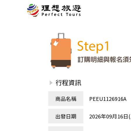
北歐
經典
服務Plus+
表單
極光
羅浮敦群島
挪威
奧入
會員專區
旅客
芬蘭
瑞典
丹麥
冰島
廣島
電子圖書
自帶
法羅群島
格陵蘭島
日本
優惠券回饋
傳真
北歐５國
四國
意見表抽獎
國外
🍁
東歐
量身訂做
郵輪
行程資訊
🍁
訂單查詢付款
國內
１６湖國家公園
🍁
聯絡我們
巴爾幹半島
商品名稱
PEEU11269
🍁
觀光局Taiwan
波蘭‧波羅的海
❄️
保加利亞‧羅馬尼亞
出發日期
2026年09月16日(
日本
捷克
波蘭
匈牙利