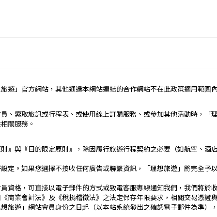
定辦理。
民國疆域以外其他國家或地區旅遊。
約之約定。
想旅遊」官方網站，其他通過本網站連結的合作網站不在此政策適用範圍
依本契約條款之約定定之；本契約中未約定者，適用中華民國有關法
責任）
會員、索取旅訊或行程表、或使用線上訂購服務、或參加其他活動時，「
_____
供相關服務。
）：________
止地點、日期、交通工具、住宿旅館、餐飲、遊覽、安排購物行程及其所
原則』與『目的限定原則』，除因履行旅遊行程契約之必要（如航空、酒
文件、行程表或說明會之說明內容均視為本契約內容之一部分。乙方
好設定。如果您選擇不接收任何廣告或聯繫資訊，「理想旅遊」將完全予
傳文件、行程表或說明會之說明內容代之。
刊登廣告、宣傳文件、行程表或說明會之說明記載不符者，以最有利
會員資格，可直接以電子郵件的方式或致電客服專線通知我們，我們將於
國《商業會計法》及《稅捐稽徵法》之法定保存年限要求，相關交易憑證
____日_____時_____分於__________準時集合出發。甲
理想旅遊」網站會員身份之日起（以本站系統發出之確認電子郵件為準）
契約，乙方得依第十三條之約定，行使損害賠償請求權。