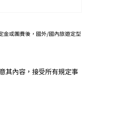
okies 大多僅基於輔助作用，例如儲存您
元。
 Cookies 的有效期限僅限於一定期
定金或團費後，國外/國內旅遊定型
加旅遊費用。
括您使用連線設備的 IP 位址、使用時
析網站流量並提升「理想旅遊」網站的服務
者，乙方得終止契約。甲方應賠償之費
其行為者，乙方得終止契約，並得請求
收受貨款資料，「理想旅遊」網站將會以線
同意其內容，接受所有規定事
電子郵件、地址、郵遞區號、電話、生日、
方附加年利率__％利息償還乙方。
碼等）等相關資訊。
中心提供之 GlobalTrust SSL
輸處理（即表示您傳送的資料正經過 SSL
在網頁上張貼告示，通知您相關事項。
差額。
權利人依法擁有其智慧財產權，任何人不得
行李數量之重量依航空公司規定辦理。
引用或轉載，請事先依法取得「理想旅遊」