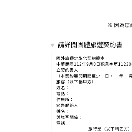
※ 因為
請詳閱團體旅遊契約書
國外旅遊定型化契約範本
中華民國112年9月8日觀業字第11230
立契約書人
（本契約審閱期間至少一日，__年__
旅客（以下稱甲方）
姓名：
電話：
住居所：
緊急聯絡人
姓名：
與旅客關係：
電話：
旅行業（以下稱乙方