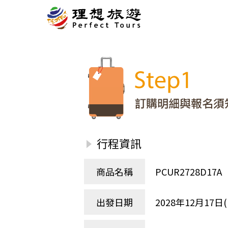
北歐
經典
服務Plus+
表單
極光
羅浮敦群島
挪威
奧入
會員專區
旅客
芬蘭
瑞典
丹麥
冰島
廣島
電子圖書
自帶
法羅群島
格陵蘭島
日本
優惠券回饋
傳真
北歐５國
四國
意見表抽獎
國外
🍁
東歐
量身訂做
郵輪
行程資訊
🍁
訂單查詢付款
國內
１６湖國家公園
🍁
聯絡我們
巴爾幹半島
商品名稱
PCUR2728D1
🍁
觀光局Taiwan
波蘭‧波羅的海
❄️
保加利亞‧羅馬尼亞
出發日期
2028年12月17日(
日本
捷克
波蘭
匈牙利