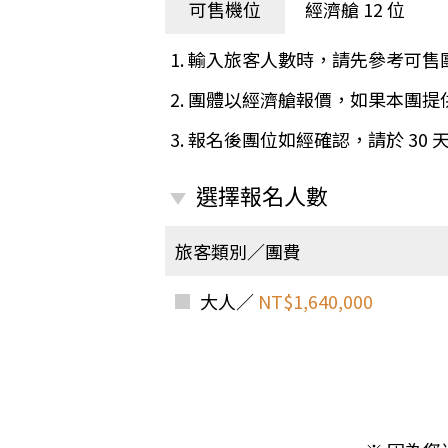
日本
斯洛伐克
克羅埃西亞
可售機位
經濟艙 12 位
斯洛維尼亞
中國
波士尼亞赫塞哥維納
1. 輸入旅客人數時，請先參考可售
北疆
俄羅斯聯邦
2. 團體以經濟艙報價，如果本團
韓國
3. 報名後團位如經確認，請於 30
西南歐
首爾
荷蘭國王節
楓紅
選擇報名人數
英愛軍樂節
東南
賽普勒斯‧馬爾他
旅客類別／團費
泰國M
天空之城‧愛琴海三島
瑞士觀景火車名峰健行
大人／
NT$1,640,000
義大利
西西里島
西班牙
葡萄牙
德國
奧地利
荷蘭
法國
瑞士
英國
愛爾蘭