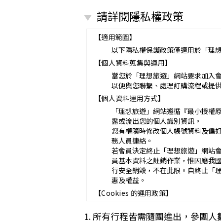
營業所：
請詳閱隱私權政策
甲乙雙方同意就本旅遊事項，依下列約
第一條（國外旅遊之意義）
本契約所謂國外旅遊，係指到中華
【適用範圍】
赴中國大陸旅行者，準用本旅遊契
以下隱私權保護政策僅適用於「理
第二條（適用之範圍及順序）
【個人資料蒐集與運用】
甲乙雙方關於本旅遊之權利義務，
第三條（旅遊團名稱、旅遊行程及廣告
當您於「理想旅遊」網站要求加入
本旅遊團名稱為_______________
以便與您聯繫、處理訂購流程或提
一、
旅遊地區（國家、城市或觀光地點
【個人資料運用方式】
二、
行程（啟程出發地點、回程之終
「理想旅遊」網站遵循『最小授權
與本契約有關之附件、廣告、宣傳
露或流出您的個人識別資訊。
義務不得低於廣告之內容。
您有權隨時修改個人帳號資料及偏
第一項記載得以所刊登之廣告、宣
務人員連絡。
未記載第一項內容或記載之內容與
若會員決定終止「理想旅遊」網站
第四條（集合及出發時地）
員基本資料之註銷作業，惟因應我
甲方應於民國_____年_____月_
行安全銷毀，不在此限。自終止「
途加入旅遊者，視為甲方任意解除
惠及權益。
第五條（旅遊費用及付款方式）
【Cookies 的運用政策】
旅遊費用：__________________
除雙方有特別約定者外，甲方應依
為提供個人化的服務，本資訊網會使用 
1. 所有行程皆需隨團進出，參團人
一、
簽訂本契約時，甲方應以_____
偏好的特定種類資料，或儲存相關