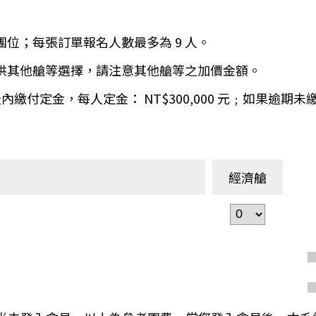
環航
印度
斯里蘭卡
團位；每張訂單報名人數最多為 9 人。
不丹‧大吉嶺‧喀什米
青藏鐵路
提供其他艙等選擇，請注意其他艙等之加價金額。
中東
海灣５國
 天內繳付定金，每人定金： NT$300,000 元﹔如果逾
‧華城
土耳其
雪嶽南怡島
沙烏地阿拉伯
阿曼
亞
科威特
巴林
經濟艙
iniTour
富國島
澳洲
紐西蘭
大溪地