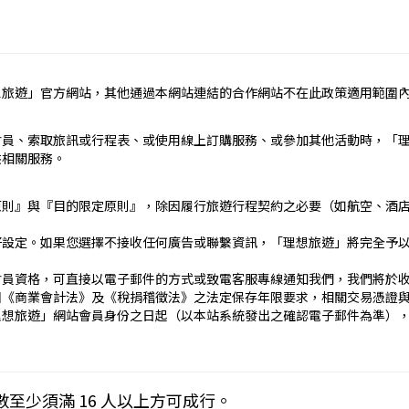
定辦理。
民國疆域以外其他國家或地區旅遊。
約之約定。
想旅遊」官方網站，其他通過本網站連結的合作網站不在此政策適用範圍
依本契約條款之約定定之；本契約中未約定者，適用中華民國有關法
責任）
會員、索取旅訊或行程表、或使用線上訂購服務、或參加其他活動時，「
_____
供相關服務。
）：________
止地點、日期、交通工具、住宿旅館、餐飲、遊覽、安排購物行程及其所
原則』與『目的限定原則』，除因履行旅遊行程契約之必要（如航空、酒
文件、行程表或說明會之說明內容均視為本契約內容之一部分。乙方
好設定。如果您選擇不接收任何廣告或聯繫資訊，「理想旅遊」將完全予
傳文件、行程表或說明會之說明內容代之。
刊登廣告、宣傳文件、行程表或說明會之說明記載不符者，以最有利
會員資格，可直接以電子郵件的方式或致電客服專線通知我們，我們將於
國《商業會計法》及《稅捐稽徵法》之法定保存年限要求，相關交易憑證
____日_____時_____分於__________準時集合出發。甲
理想旅遊」網站會員身份之日起（以本站系統發出之確認電子郵件為準）
契約，乙方得依第十三條之約定，行使損害賠償請求權。
____
下列約定繳付：
Cookies 技術來儲存並在某些時候追蹤使用者的資料。本網站使用 Co
數至少須滿 16 人以上方可成行。
__(現金、信用卡、轉帳、支票等方式)繳付新臺幣___________
密碼以方便您上網至本行網站時不必每次再輸入密碼…等。