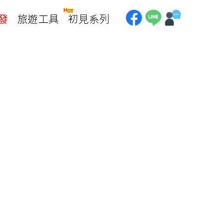
發
旅遊工具
初見系列
加拿大
銀行優惠
黃刀鎮極光
第一銀行刷卡回饋
加東賞楓
聯邦銀行刷卡回饋
加西大環線
國泰世華刷卡回饋
加拿大東西岸全覽
台新銀行3期
美國
中國信託3期/6期
美西國家公園
威
美東紐奧良
企業專區
兆豐商銀
中南美
巴西嘉年華
🗿復活節島
天空之鏡-玻利維亞