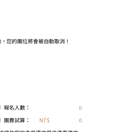
中美５國
祕魯
智利
爾
兩極會
北極
南極
期未繳，您的團位將會被自動取消！
荷美遊輪
卡達
阿拉斯加
極光峽灣
巴拿馬運河
銀海遊輪
大洋遊輪
報名人數：
NCL遊輪
迪士尼遊輪
團費試算：
NT$
歐洲河輪