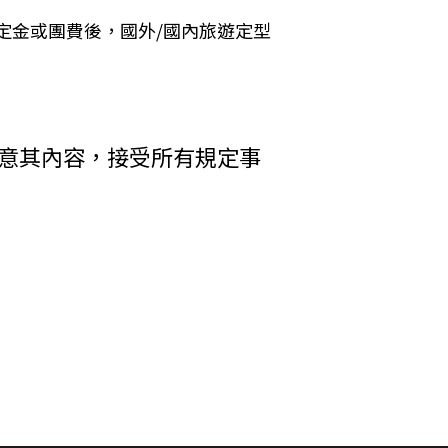
 Cookies 的有效期限僅限於一定期
定金或團費後，國外/國內旅遊定型
加旅遊費用。
括您使用連線設備的 IP 位址、使用時
析網站流量並提升「理想旅遊」網站的服務
者，乙方得終止契約。甲方應賠償之費
其行為者，乙方得終止契約，並得請求
收受貨款資料，「理想旅遊」網站將會以線
同意其內容，接受所有規定事
電子郵件、地址、郵遞區號、電話、生日、
方附加年利率__％利息償還乙方。
碼等）等相關資訊。
中心提供之 GlobalTrust SSL
輸處理（即表示您傳送的資料正經過 SSL
在網頁上張貼告示，通知您相關事項。
差額。
權利人依法擁有其智慧財產權，任何人不得
行李數量之重量依航空公司規定辦理。
引用或轉載，請事先依法取得「理想旅遊」
調低逾百分之十者，應由甲方補足，或
權防護措施。