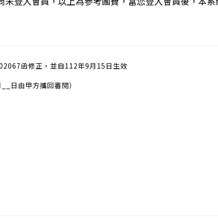
您尚未登入會員，以上為參考團費，當您登入會員後，本系
02067函修正，並自112年9月15日生效
月__日由甲方攜回審閱）
）