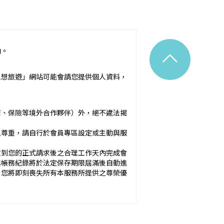
^
內。
令之規定。
理想旅遊」網站可能會請您提供個人資料，
附隨之服務說明）：_________
店、保險等境外合作夥伴）外，絕不違法揭
應確保廣告內容之真實，對甲方所負之
以尊重，請自行於會員專區設定或主動與服
於甲方之內容為準。
收到您的正式請求後之合理工作天內完成會
與帳務紀錄將於法定保存期限屆滿後自動進
方未準時到約定地點集合致未能出發，亦未能中
，您將即刻喪失所有本服務所提供之尊榮優
okies 大多僅基於輔助作用，例如儲存您
元。