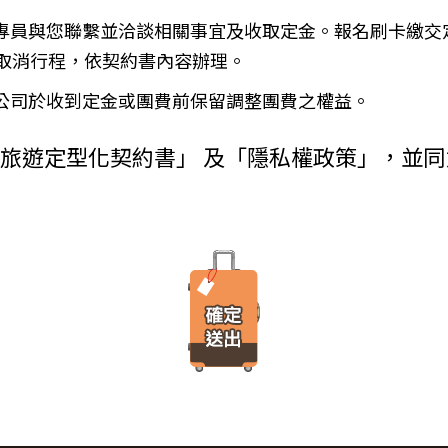
金、信用卡、轉帳、支票等方式)於出發前三日或說明會時繳清。
使用者瀏覽器進行溝通的一種技術，它可能在使用者的電腦中儲存某些資訊，大部分
務專員與您聯繫並洽談相關事宜及收取定金。報名刷卡繳交
增訂其他協議事項於本契約第三十七條，乙方不得以任何名義要求增
由瀏覽器的設定，取消或限制此項功能。
瀏覽或查詢時所產生的相關記錄，這是系統本身所自行記錄的行為，記錄包
）
取消行程，依契約書內容辦理。
料紀錄…等。這些系統自動記錄的資料無法直接辨識個人身份，僅用於分
付旅遊費用者，乙方得定相當期限催告甲方給付，甲方逾期不為給付
有其他損害，並得請求賠償。
本公司於收到定金或團費前保留調整團費之權益。
方不為其行為者，乙方得定相當期限，催告甲方為之。甲方逾期不為
台進行線上報名，為瞭解您購買產品或服務的類別與數量，以及付款人、
外旅遊定型化契約書」 及「隱私權政策」，並
購買產品或服務內容（如品名、數量、金額等）、付款人資料（如姓名、
約時，甲方得請求乙方墊付費用將其送回原出發地。於到達後，由甲
人資料（如姓名、電話、地址、郵遞區號等）、付款資料（如銀行轉帳號
交易安全認證中心以確保您的電子交易安全，「理想旅遊」網站採用寰宇數位認證
，除雙方依第三十七條另有約定以外，應包括下列項目：
線上交易過程中，均採用國際最高標準的 256-bit 安全加密技術進行傳
理甲方辦理出國所需之手續費及簽證費及其他規費。
法攔截，也是一堆亂碼無法解讀。），無資料外洩之虞。
通運輸之費用。
安排之餐飲費用。
之權利。當「理想旅遊」網站在使用個人資料的規定上作出大修改時，會
館之費用，如甲方需要單人房，經乙方同意安排者，甲方應補繳所需
遊覽費用及入場門票費等。
、車站等與旅館間之一切接送費用。
「理想旅遊」網站所有程式、網站內容及圖片，均由「理想旅遊」或其他
港口、車站等與旅館間之一切接送費用及團體行李接送人員之小費，
、改作、散布、發行、公開發表、進行還原工程、解編或反向組譯。若需
體餐宿稅捐。
方安排服務人員之報酬。
保險。
覽費用，其費用於契約簽訂後經政府機關或經營管理業者公布調高或
遞所有隱私權與安全準則予「理想旅遊」公司員工，並在公司內落實隱私