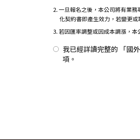
二、
其餘款項以_______ (現
※
Cookies 是網站伺服器用來和
2. 一旦報名之後，本公司將有業
前項之特別約定，除經雙方同意並
間或單次造訪。但是使用者可以經
「理想旅遊」網站自動接收並紀錄您
第六條（旅客怠於給付旅遊費用之效力
化契約書即產生效力，若變更或
間、使用的瀏覽器、瀏覽及點選資
甲方因可歸責自己之事由，怠於給
品質，請您放心。
用，依第十三條約定辦理；乙方如
3. 若因匯率調整或因成本調漲，
第七條（旅客協力義務）
【線上訂購與付款】
旅遊需甲方之行為始能完成，而甲
當您經由「理想旅遊」網站交易平
我已經詳讀完整的 「國
賠償因契約終止而生之損害。
上或離線方式，蒐集您主動提供所
旅遊開始後，乙方依前項規定終止契
性別、職業和個人興趣等）、收貨
項。
第八條（旅遊費用所涵蓋之項目）
所有線上購物流程與加密機制，均依照
甲方依第五條約定繳納之旅遊費用
網站伺服器數位憑證機制，您的訂單在
一、
代辦證件之行政規費：乙方代
保密機制的防護中，就算中途被不
二、
交通運輸費：旅程所需各種交
【隱私權保護政策修訂】
三、
餐飲費：旅程中所列應由乙方
「理想旅遊」網站保有修訂本政策
四、
住宿費：旅程中所列住宿及旅
五、
遊覽費用：旅程中所列之一切
【智慧財產權】
六、
接送費：旅遊期間機場、港口
尊重智慧財產權為全民應盡義務，
七、
行李費：團體行李往返機場、
逕自使用、修改、重製、公開播送
八、
稅捐：各地機場服務稅捐及團
或相關權利人之書面同意。
九、
服務費：領隊及其他乙方為甲
【我們對保護您隱私權的承諾】
十、
保險費：責任保險及履約保證
前項第二款交通運輸費及第五款遊
為確保您的個人資料安全，我們傳