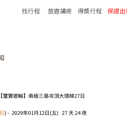
找行程
旅遊講座
得獎行程
保證出
日本
非洲
下載
出國資訊
瀨溪
南紀熊野古道
中非９國
服務確認單
護照申辦
‧四國
北陸
西非１８國
護照切結書
各國簽證
南非６國＋香草５國
名旅館
刷卡單
匯率查詢
印度洋香草５國
山陽
新潟‧谷川
旅遊定型化契約
全球天氣
動物大遷徙
北海道
🍁北關東
國外旅遊定型化契約
航班查詢
馬達加斯加
模里西斯
新潟‧谷川
🍁四國山陽
旅遊定型化契約
各國電壓
肯亞
納米比亞
辛巴
伊豆‧演歌天后演唱會
駐台觀光單位
利比亞
摩洛哥
埃及
7A 【璽寶遊輪】南極三島攻頂大環線27日
京都奈良犬山
國外旅遊警示
突尼西亞
塞內加爾
札幌雪祭
🧧山口縣
日
) - 2029年01月12日(五) 27 天 24 夜
中南亞
頂級飛鳥-花火節
中亞５國