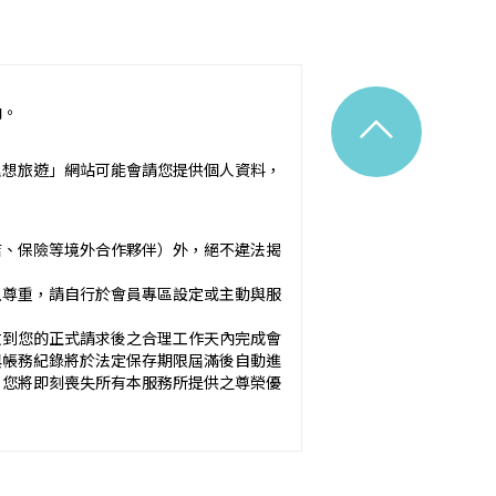
^
內。
令之規定。
理想旅遊」網站可能會請您提供個人資料，
附隨之服務說明）：_________
店、保險等境外合作夥伴）外，絕不違法揭
應確保廣告內容之真實，對甲方所負之
以尊重，請自行於會員專區設定或主動與服
於甲方之內容為準。
收到您的正式請求後之合理工作天內完成會
與帳務紀錄將於法定保存期限屆滿後自動進
方未準時到約定地點集合致未能出發，亦未能中
，您將即刻喪失所有本服務所提供之尊榮優
okies 大多僅基於輔助作用，例如儲存您
元。