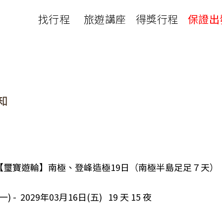
找行程
旅遊講座
得獎行程
保證出
日本
非洲
下載
出國資訊
瀨溪
南紀熊野古道
中非９國
服務確認單
護照申辦
‧四國
北陸
西非１８國
護照切結書
各國簽證
南非６國＋香草５國
名旅館
刷卡單
匯率查詢
印度洋香草５國
山陽
新潟‧谷川
旅遊定型化契約
全球天氣
動物大遷徙
北海道
🍁北關東
國外旅遊定型化契約
航班查詢
馬達加斯加
模里西斯
新潟‧谷川
🍁四國山陽
旅遊定型化契約
各國電壓
肯亞
納米比亞
辛巴
伊豆‧演歌天后演唱會
駐台觀光單位
利比亞
摩洛哥
埃及
26A 【璽寶遊輪】南極、登峰造極19日（南極半島足足７天）
京都奈良犬山
國外旅遊警示
突尼西亞
塞內加爾
札幌雪祭
🧧山口縣
一) - 2029年03月16日(五) 19 天 15 夜
中南亞
頂級飛鳥-花火節
中亞５國