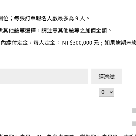
環航
印度
斯里蘭卡
團位；每張訂單報名人數最多為 9 人。
不丹‧大吉嶺‧喀什米
青藏鐵路
提供其他艙等選擇，請注意其他艙等之加價金額。
中東
海灣５國
 天內繳付定金，每人定金： NT$300,000 元﹔如果逾
‧華城
土耳其
雪嶽南怡島
沙烏地阿拉伯
阿曼
亞
科威特
巴林
經濟艙
iniTour
富國島
澳洲
紐西蘭
大溪地