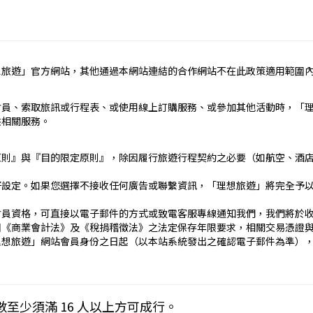
定辦理。
民國疆域以外其他國家或地區旅遊。
約之約定。
想旅遊」官方網站，其他通過本網站連結的合作網站不在此政策適用範圍
依本契約條款之約定定之；本契約中未約定者，適用中華民國有關法
責任）
會員、索取旅訊或行程表、或使用線上訂購服務、或參加其他活動時，「
_____
供相關服務。
）：________
止地點、日期、交通工具、住宿旅館、餐飲、遊覽、安排購物行程及其所
原則』與『目的限定原則』，除因履行旅遊行程契約之必要（如航空、酒
文件、行程表或說明會之說明內容均視為本契約內容之一部分。乙方
好設定。如果您選擇不接收任何廣告或聯繫資訊，「理想旅遊」將完全予
傳文件、行程表或說明會之說明內容代之。
刊登廣告、宣傳文件、行程表或說明會之說明記載不符者，以最有利
會員資格，可直接以電子郵件的方式或致電客服專線通知我們，我們將於
國《商業會計法》及《稅捐稽徵法》之法定保存年限要求，相關交易憑證
____日_____時_____分於__________準時集合出發。甲
理想旅遊」網站會員身份之日起（以本站系統發出之確認電子郵件為準）
契約，乙方得依第十三條之約定，行使損害賠償請求權。
____
下列約定繳付：
Cookies 技術來儲存並在某些時候追蹤使用者的資料。本網站使用 Co
數至少須滿 16 人以上方可成行。
__(現金、信用卡、轉帳、支票等方式)繳付新臺幣___________
密碼以方便您上網至本行網站時不必每次再輸入密碼…等。