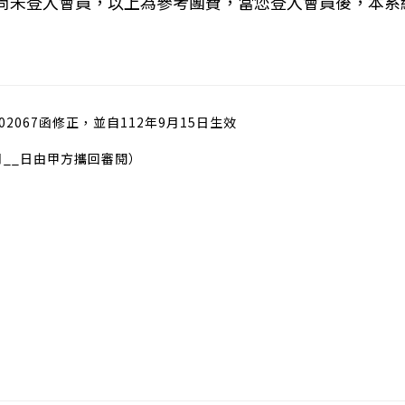
您尚未登入會員，以上為參考團費，當您登入會員後，本系
02067函修正，並自112年9月15日生效
月__日由甲方攜回審閱）
）