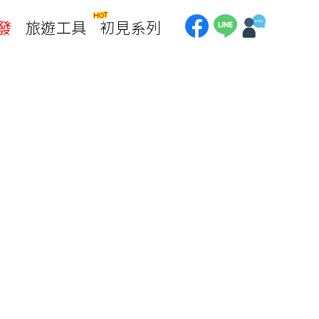
發
旅遊工具
初見系列
加拿大
銀行優惠
黃刀鎮極光
第一銀行刷卡回饋
加東賞楓
聯邦銀行刷卡回饋
加西大環線
國泰世華刷卡回饋
加拿大東西岸全覽
台新銀行3期
美國
中國信託3期/6期
美西國家公園
威
美東紐奧良
企業專區
兆豐商銀
中南美
巴西嘉年華
🗿復活節島
天空之鏡-玻利維亞