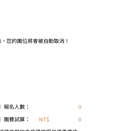
中美５國
祕魯
智利
爾
兩極會
北極
南極
期未繳，您的團位將會被自動取消！
荷美遊輪
卡達
阿拉斯加
極光峽灣
巴拿馬運河
銀海遊輪
大洋遊輪
報名人數：
NCL遊輪
迪士尼遊輪
團費試算：
NT$
歐洲河輪