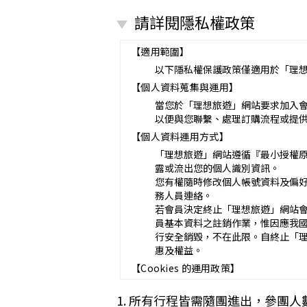
營業所：
請詳閱隱私權政策
甲乙雙方同意就本旅遊事項，依下列約
第一條（國外旅遊之意義）
本契約所謂國外旅遊，係指到中華
【適用範圍】
赴中國大陸旅行者，準用本旅遊契
以下隱私權保護政策僅適用於「理
第二條（適用之範圍及順序）
【個人資料蒐集與運用】
甲乙雙方關於本旅遊之權利義務，
第三條（旅遊團名稱、旅遊行程及廣告
當您於「理想旅遊」網站要求加入
本旅遊團名稱為_______________
以便與您聯繫、處理訂購流程或提
一、
旅遊地區（國家、城市或觀光地點
【個人資料運用方式】
二、
行程（啟程出發地點、回程之終
「理想旅遊」網站遵循『最小授權
與本契約有關之附件、廣告、宣傳
露或流出您的個人識別資訊。
義務不得低於廣告之內容。
您有權隨時修改個人帳號資料及偏
第一項記載得以所刊登之廣告、宣
務人員連絡。
未記載第一項內容或記載之內容與
若會員決定終止「理想旅遊」網站
第四條（集合及出發時地）
員基本資料之註銷作業，惟因應我
甲方應於民國_____年_____月_
行安全銷毀，不在此限。自終止「
途加入旅遊者，視為甲方任意解除
惠及權益。
第五條（旅遊費用及付款方式）
【Cookies 的運用政策】
旅遊費用：__________________
除雙方有特別約定者外，甲方應依
為提供個人化的服務，本資訊網會使用 
1. 所有行程皆需隨團進出，參團人
一、
簽訂本契約時，甲方應以_____
偏好的特定種類資料，或儲存相關