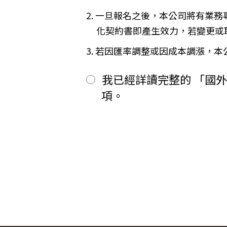
二、
其餘款項以_______ (現
※
Cookies 是網站伺服器用來和
2. 一旦報名之後，本公司將有業
前項之特別約定，除經雙方同意並
間或單次造訪。但是使用者可以經
「理想旅遊」網站自動接收並紀錄您
第六條（旅客怠於給付旅遊費用之效力
化契約書即產生效力，若變更或
間、使用的瀏覽器、瀏覽及點選資
甲方因可歸責自己之事由，怠於給
品質，請您放心。
用，依第十三條約定辦理；乙方如
3. 若因匯率調整或因成本調漲，
第七條（旅客協力義務）
【線上訂購與付款】
旅遊需甲方之行為始能完成，而甲
當您經由「理想旅遊」網站交易平
我已經詳讀完整的 「國
賠償因契約終止而生之損害。
上或離線方式，蒐集您主動提供所
旅遊開始後，乙方依前項規定終止契
性別、職業和個人興趣等）、收貨
項。
第八條（旅遊費用所涵蓋之項目）
所有線上購物流程與加密機制，均依照
甲方依第五條約定繳納之旅遊費用
網站伺服器數位憑證機制，您的訂單在
一、
代辦證件之行政規費：乙方代
保密機制的防護中，就算中途被不
二、
交通運輸費：旅程所需各種交
【隱私權保護政策修訂】
三、
餐飲費：旅程中所列應由乙方
「理想旅遊」網站保有修訂本政策
四、
住宿費：旅程中所列住宿及旅
五、
遊覽費用：旅程中所列之一切
【智慧財產權】
六、
接送費：旅遊期間機場、港口
尊重智慧財產權為全民應盡義務，
七、
行李費：團體行李往返機場、
逕自使用、修改、重製、公開播送
八、
稅捐：各地機場服務稅捐及團
或相關權利人之書面同意。
九、
服務費：領隊及其他乙方為甲
【我們對保護您隱私權的承諾】
十、
保險費：責任保險及履約保證
前項第二款交通運輸費及第五款遊
為確保您的個人資料安全，我們傳