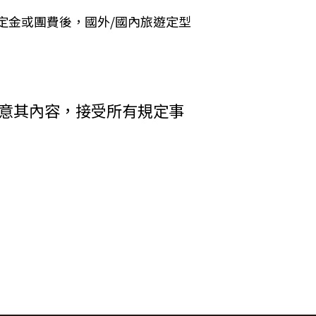
 Cookies 的有效期限僅限於一定期
定金或團費後，國外/國內旅遊定型
加旅遊費用。
括您使用連線設備的 IP 位址、使用時
析網站流量並提升「理想旅遊」網站的服務
者，乙方得終止契約。甲方應賠償之費
其行為者，乙方得終止契約，並得請求
收受貨款資料，「理想旅遊」網站將會以線
同意其內容，接受所有規定事
電子郵件、地址、郵遞區號、電話、生日、
方附加年利率__％利息償還乙方。
碼等）等相關資訊。
中心提供之 GlobalTrust SSL
輸處理（即表示您傳送的資料正經過 SSL
在網頁上張貼告示，通知您相關事項。
差額。
權利人依法擁有其智慧財產權，任何人不得
行李數量之重量依航空公司規定辦理。
引用或轉載，請事先依法取得「理想旅遊」
調低逾百分之十者，應由甲方補足，或
權防護措施。