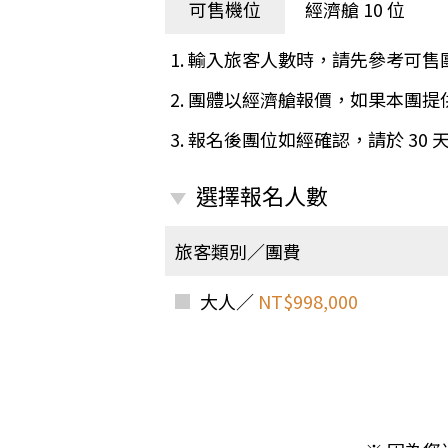
日本
斯洛伐克
克羅埃西亞
可售機位
經濟艙 10 位
斯洛維尼亞
中國
波士尼亞赫塞哥維納
1. 輸入旅客人數時，請先參考可售
北疆
俄羅斯聯邦
2. 團體以經濟艙報價，如果本團
韓國
3. 報名後團位如經確認，請於 30
西南歐
首爾
荷蘭國王節
楓紅
選擇報名人數
英愛軍樂節
東南
賽普勒斯‧馬爾他
旅客類別／團費
泰國M
天空之城‧愛琴海三島
瑞士觀景火車名峰健行
大人／
NT$998,000
義大利
西西里島
西班牙
葡萄牙
德國
奧地利
荷蘭
法國
瑞士
英國
愛爾蘭