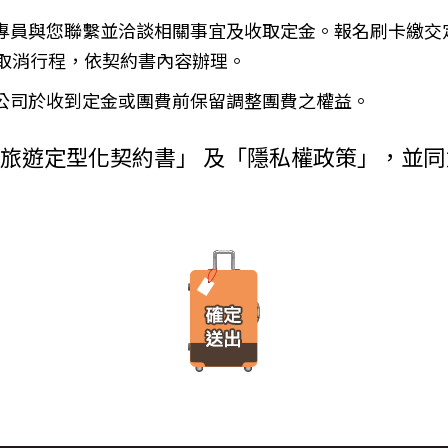
金、信用卡、轉帳、支票等方式)於出發前三日或說明會時繳清。
使用者瀏覽器進行溝通的一種技術，它可能在使用者的電腦中儲存某些資訊，大部分
務專員與您聯繫並洽談相關事宜及收取定金。報名刷卡繳交
增訂其他協議事項於本契約第三十七條，乙方不得以任何名義要求增
由瀏覽器的設定，取消或限制此項功能。
瀏覽或查詢時所產生的相關記錄，這是系統本身所自行記錄的行為，記錄包
）
取消行程，依契約書內容辦理。
料紀錄…等。這些系統自動記錄的資料無法直接辨識個人身份，僅用於分
付旅遊費用者，乙方得定相當期限催告甲方給付，甲方逾期不為給付
有其他損害，並得請求賠償。
本公司於收到定金或團費前保留調整團費之權益。
方不為其行為者，乙方得定相當期限，催告甲方為之。甲方逾期不為
台進行線上報名，為瞭解您購買產品或服務的類別與數量，以及付款人、
外旅遊定型化契約書」 及「隱私權政策」，並
購買產品或服務內容（如品名、數量、金額等）、付款人資料（如姓名、
約時，甲方得請求乙方墊付費用將其送回原出發地。於到達後，由甲
人資料（如姓名、電話、地址、郵遞區號等）、付款資料（如銀行轉帳號
交易安全認證中心以確保您的電子交易安全，「理想旅遊」網站採用寰宇數位認證
，除雙方依第三十七條另有約定以外，應包括下列項目：
線上交易過程中，均採用國際最高標準的 256-bit 安全加密技術進行傳
理甲方辦理出國所需之手續費及簽證費及其他規費。
法攔截，也是一堆亂碼無法解讀。），無資料外洩之虞。
通運輸之費用。
安排之餐飲費用。
之權利。當「理想旅遊」網站在使用個人資料的規定上作出大修改時，會
館之費用，如甲方需要單人房，經乙方同意安排者，甲方應補繳所需
遊覽費用及入場門票費等。
、車站等與旅館間之一切接送費用。
「理想旅遊」網站所有程式、網站內容及圖片，均由「理想旅遊」或其他
港口、車站等與旅館間之一切接送費用及團體行李接送人員之小費，
、改作、散布、發行、公開發表、進行還原工程、解編或反向組譯。若需
體餐宿稅捐。
方安排服務人員之報酬。
保險。
覽費用，其費用於契約簽訂後經政府機關或經營管理業者公布調高或
遞所有隱私權與安全準則予「理想旅遊」公司員工，並在公司內落實隱私