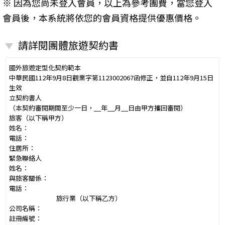
※ 因為您尚未登入會員，以上為參考團費，當您登入
會員後，本系統將依您的會員資格提供優惠價格。
請詳閱團體旅遊契約書
國外旅遊定型化契約範本
中華民國112年9月8日觀業字第1123002067函修正，並自112年9月15日
生效
立契約書人
（本契約審閱期間至少一日，__年__月__日由甲方攜回審閱）
旅客（以下稱甲方）
姓名：
電話：
住居所：
緊急聯絡人
姓名：
與旅客關係：
電話：
旅行業（以下稱乙方）
公司名稱：
註冊編號：