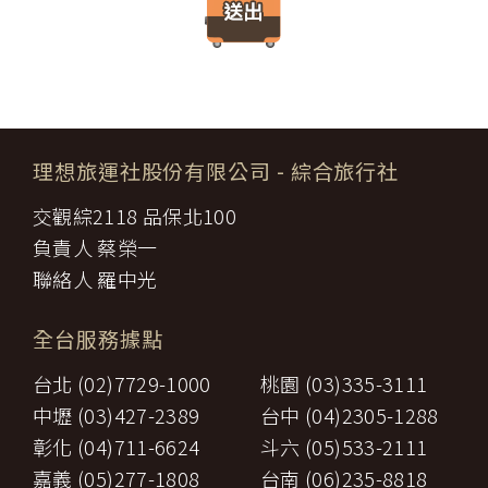
請求賠償因契約終止而生之損害。
件、地址、郵遞區號、電話、生日、性別、職業和個人興趣等）、
旅遊開始後，乙方依前項規定終止契約時，甲方得請求乙方墊付費用
收貨人資料（如姓名、電話、地址、郵遞區號等）、付款資料（如
將其送回原出發地。於到達後，由甲方附加年利率__％利息償還乙
銀行轉帳號碼等）等相關資訊。
方。
所有線上購物流程與加密機制，均依照交易安全認證中心以確保您
第八條（旅遊費用所涵蓋之項目）
的電子交易安全，「理想旅遊」網站採用寰宇數位認證中心提供之
甲方依第五條約定繳納之旅遊費用，除雙方依第三十七條另有約定以
GlobalTrust SSL 網站伺服器數位憑證機制，您的訂單在線上交易
外，應包括下列項目：
過程中，均採用國際最高標準的 256-bit 安全加密技術進行傳輸處
理想旅運社股份有限公司
- 綜合旅行社
代辦證件之行政規費：乙方代理甲方辦理出國所需之手續費及
理（即表示您傳送的資料正經過 SSL 保密機制的防護中，就算中
一、
簽證費及其他規費。
途被不法攔截，也是一堆亂碼無法解讀。），無資料外洩之虞。
交觀綜2118 品保北100
二、
交通運輸費：旅程所需各種交通運輸之費用。
【隱私權保護政策修訂】
三、
餐飲費：旅程中所列應由乙方安排之餐飲費用。
負責人 蔡榮一
「理想旅遊」網站保有修訂本政策之權利。當「理想旅遊」網站在
住宿費：旅程中所列住宿及旅館之費用，如甲方需要單人房，
四、
使用個人資料的規定上作出大修改時，會在網頁上張貼告示，通知
聯絡人 羅中光
經乙方同意安排者，甲方應補繳所需差額。
您相關事項。
五、
遊覽費用：旅程中所列之一切遊覽費用及入場門票費等。
【智慧財產權】
接送費：旅遊期間機場、港口、車站等與旅館間之一切接送費
六、
全台服務據點
尊重智慧財產權為全民應盡義務，「理想旅遊」網站所有程式、網
用。
站內容及圖片，均由「理想旅遊」或其他權利人依法擁有其智慧財
行李費：團體行李往返機場、港口、車站等與旅館間之一切接
台北 (02)7729-1000
桃園 (03)335-3111
產權，任何人不得逕自使用、修改、重製、公開播送、改作、散
七、
送費用及團體行李接送人員之小費，行李數量之重量依航空公
布、發行、公開發表、進行還原工程、解編或反向組譯。若需引用
司規定辦理。
中壢 (03)427-2389
台中 (04)2305-1288
或轉載，請事先依法取得「理想旅遊」或相關權利人之書面同意。
八、
稅捐：各地機場服務稅捐及團體餐宿稅捐。
彰化 (04)711-6624
斗六 (05)533-2111
【我們對保護您隱私權的承諾】
九、
服務費：領隊及其他乙方為甲方安排服務人員之報酬。
十、
保險費：責任保險及履約保證保險。
嘉義 (05)277-1808
台南 (06)235-8818
為確保您的個人資料安全，我們傳遞所有隱私權與安全準則予「理