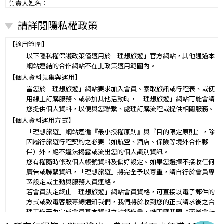
負責人姓名：
電話：
請詳閱隱私權政策
營業所：
甲乙雙方同意就本旅遊事項，依下列約定辦理。
第一條（國外旅遊之意義）
【適用範圍】
本契約所謂國外旅遊，係指到中華民國疆域以外其他國家或地區旅
以下隱私權保護政策僅適用於「理想旅遊」官方網站，其他通過本
遊。
網站連結的合作網站不在此政策適用範圍內。
赴中國大陸旅行者，準用本旅遊契約之約定。
【個人資料蒐集與運用】
第二條（適用之範圍及順序）
當您於「理想旅遊」網站要求加入會員、索取旅訊或行程表、或使
甲乙雙方關於本旅遊之權利義務，依本契約條款之約定定之；本契約
用線上訂購服務、或參加其他活動時，「理想旅遊」網站可能會請
中未約定者，適用中華民國有關法令之規定。
您提供個人資料，以便與您聯繫、處理訂購流程或提供相關服務。
第三條（旅遊團名稱、旅遊行程及廣告責任）
【個人資料運用方式】
本旅遊團名稱為____________________
「理想旅遊」網站遵循『最小授權原則』與『目的限定原則』，除
一、
旅遊地區（國家、城市或觀光地點）：________
因履行旅遊行程契約之必要（如航空、酒店、保險等境外合作夥
行程（啟程出發地點、回程之終止地點、日期、交通工具、住
伴）外，絕不違法揭露或流出您的個人識別資訊。
二、
宿旅館、餐飲、遊覽、安排購物行程及其所附隨之服務說
您有權隨時修改個人帳號資料及偏好設定。如果您選擇不接收任何
明）：_________
廣告或聯繫資訊，「理想旅遊」將完全予以尊重，請自行於會員專
與本契約有關之附件、廣告、宣傳文件、行程表或說明會之說明內容
區設定或主動與服務人員連絡。
均視為本契約內容之一部分。乙方應確保廣告內容之真實，對甲方所
若會員決定終止「理想旅遊」網站會員資格，可直接以電子郵件的
負之義務不得低於廣告之內容。
方式或致電客服專線通知我們，我們將於收到您的正式請求後之合
第一項記載得以所刊登之廣告、宣傳文件、行程表或說明會之說明內
理工作天內完成會員基本資料之註銷作業，惟因應我國《商業會計
容代之。
法》及《稅捐稽徵法》之法定保存年限要求，相關交易憑證與帳務