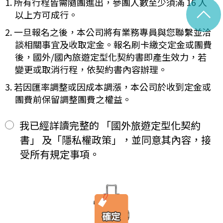
1. 所有行程皆需隨團進出，參團人數至少須滿 16 人
未記載第一項內容或記載之內容與刊登廣告、宣傳文件、行程表或說
^
紀錄將於法定保存期限屆滿後自動進行安全銷毀，不在此限。自終
明會之說明記載不符者，以最有利於甲方之內容為準。
以上方可成行。
止「理想旅遊」網站會員身份之日起（以本站系統發出之確認電子
第四條（集合及出發時地）
郵件為準），您將即刻喪失所有本服務所提供之尊榮優惠及權益。
2. 一旦報名之後，本公司將有業務專員與您聯繫並洽
甲方應於民國_____年_____月_____日_____時_____分於
【Cookies 的運用政策】
__________準時集合出發。甲方未準時到約定地點集合致未能出
談相關事宜及收取定金。報名刷卡繳交定金或團費
為提供個人化的服務，本資訊網會使用 Cookies 技術來儲存並在
發，亦未能中途加入旅遊者，視為甲方任意解除契約，乙方得依第十
後，國外/國內旅遊定型化契約書即產生效力，若
某些時候追蹤使用者的資料。本網站使用 Cookies 大多僅基於輔
三條之約定，行使損害賠償請求權。
變更或取消行程，依契約書內容辦理。
助作用，例如儲存您偏好的特定種類資料，或儲存相關密碼以方便
第五條（旅遊費用及付款方式）
您上網至本行網站時不必每次再輸入密碼…等。
旅遊費用：______________________
3. 若因匯率調整或因成本調漲，本公司於收到定金或
※
Cookies 是網站伺服器用來和使用者瀏覽器進行溝通的一種技術，
除雙方有特別約定者外，甲方應依下列約定繳付：
團費前保留調整團費之權益。
它可能在使用者的電腦中儲存某些資訊，大部分 Cookies 的有效
簽訂本契約時，甲方應以_______(現金、信用卡、轉帳、支票
一、
期限僅限於一定期間或單次造訪。但是使用者可以經由瀏覽器的設
等方式)繳付新臺幣___________元。
定，取消或限制此項功能。
其餘款項以_______ (現金、信用卡、轉帳、支票等方式)於出發
我已經詳讀完整的 「國外旅遊定型化契約
二、
「理想旅遊」網站自動接收並紀錄您瀏覽或查詢時所產生的相關記
前三日或說明會時繳清。
書」 及「隱私權政策」，並同意其內容，接
錄，這是系統本身所自行記錄的行為，記錄包括您使用連線設備的
前項之特別約定，除經雙方同意並增訂其他協議事項於本契約第三十
IP 位址、使用時間、使用的瀏覽器、瀏覽及點選資料紀錄…等。這
七條，乙方不得以任何名義要求增加旅遊費用。
受所有規定事項。
些系統自動記錄的資料無法直接辨識個人身份，僅用於分析網站流
第六條（旅客怠於給付旅遊費用之效力）
量並提升「理想旅遊」網站的服務品質，請您放心。
甲方因可歸責自己之事由，怠於給付旅遊費用者，乙方得定相當期限
催告甲方給付，甲方逾期不為給付者，乙方得終止契約。甲方應賠償
【線上訂購與付款】
之費用，依第十三條約定辦理；乙方如有其他損害，並得請求賠償。
當您經由「理想旅遊」網站交易平台進行線上報名，為瞭解您購買
第七條（旅客協力義務）
產品或服務的類別與數量，以及付款人、收受貨款資料，「理想旅
旅遊需甲方之行為始能完成，而甲方不為其行為者，乙方得定相當期
遊」網站將會以線上或離線方式，蒐集您主動提供所購買產品或服
限，催告甲方為之。甲方逾期不為其行為者，乙方得終止契約，並得
務內容（如品名、數量、金額等）、付款人資料（如姓名、電子郵