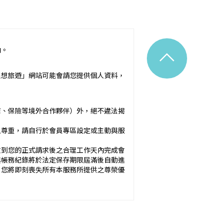
^
內。
令之規定。
理想旅遊」網站可能會請您提供個人資料，
附隨之服務說明）：_________
店、保險等境外合作夥伴）外，絕不違法揭
應確保廣告內容之真實，對甲方所負之
以尊重，請自行於會員專區設定或主動與服
於甲方之內容為準。
收到您的正式請求後之合理工作天內完成會
與帳務紀錄將於法定保存期限屆滿後自動進
方未準時到約定地點集合致未能出發，亦未能中
，您將即刻喪失所有本服務所提供之尊榮優
okies 大多僅基於輔助作用，例如儲存您
元。