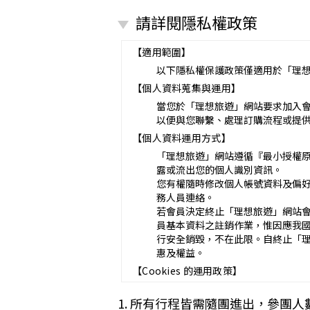
營業所：
請詳閱隱私權政策
甲乙雙方同意就本旅遊事項，依下列約
第一條（國外旅遊之意義）
本契約所謂國外旅遊，係指到中華
【適用範圍】
赴中國大陸旅行者，準用本旅遊契
以下隱私權保護政策僅適用於「理
第二條（適用之範圍及順序）
【個人資料蒐集與運用】
甲乙雙方關於本旅遊之權利義務，
第三條（旅遊團名稱、旅遊行程及廣告
當您於「理想旅遊」網站要求加入
本旅遊團名稱為_______________
以便與您聯繫、處理訂購流程或提
一、
旅遊地區（國家、城市或觀光地點
【個人資料運用方式】
二、
行程（啟程出發地點、回程之終
「理想旅遊」網站遵循『最小授權
與本契約有關之附件、廣告、宣傳
露或流出您的個人識別資訊。
義務不得低於廣告之內容。
您有權隨時修改個人帳號資料及偏
第一項記載得以所刊登之廣告、宣
務人員連絡。
未記載第一項內容或記載之內容與
若會員決定終止「理想旅遊」網站
第四條（集合及出發時地）
員基本資料之註銷作業，惟因應我
甲方應於民國_____年_____月_
行安全銷毀，不在此限。自終止「
途加入旅遊者，視為甲方任意解除
惠及權益。
第五條（旅遊費用及付款方式）
【Cookies 的運用政策】
旅遊費用：__________________
除雙方有特別約定者外，甲方應依
為提供個人化的服務，本資訊網會使用 
1. 所有行程皆需隨團進出，參團人
一、
簽訂本契約時，甲方應以_____
偏好的特定種類資料，或儲存相關