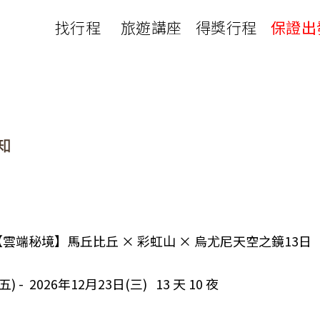
找行程
旅遊講座
得獎行程
保證出
日本
非洲
下載
出國資訊
瀨溪
南紀熊野古道
中非９國
服務確認單
護照申辦
‧四國
北陸
西非１８國
護照切結書
各國簽證
南非６國＋香草５國
名旅館
刷卡單
匯率查詢
印度洋香草５國
山陽
新潟‧谷川
旅遊定型化契約
全球天氣
動物大遷徙
北海道
🍁北關東
國外旅遊定型化契約
航班查詢
馬達加斯加
模里西斯
新潟‧谷川
🍁四國山陽
旅遊定型化契約
各國電壓
肯亞
納米比亞
辛巴
伊豆‧演歌天后演唱會
駐台觀光單位
利比亞
摩洛哥
埃及
1A 【雲端秘境】馬丘比丘 × 彩虹山 × 烏尤尼天空之鏡13日
京都奈良犬山
國外旅遊警示
突尼西亞
塞內加爾
札幌雪祭
🧧山口縣
五) - 2026年12月23日(三) 13 天 10 夜
中南亞
頂級飛鳥-花火節
中亞５國