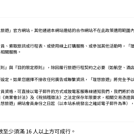
定辦理。
民國疆域以外其他國家或地區旅遊。
約之約定。
想旅遊」官方網站，其他通過本網站連結的合作網站不在此政策適用範圍
依本契約條款之約定定之；本契約中未約定者，適用中華民國有關法
責任）
會員、索取旅訊或行程表、或使用線上訂購服務、或參加其他活動時，「
_____
供相關服務。
）：________
止地點、日期、交通工具、住宿旅館、餐飲、遊覽、安排購物行程及其所
原則』與『目的限定原則』，除因履行旅遊行程契約之必要（如航空、酒
文件、行程表或說明會之說明內容均視為本契約內容之一部分。乙方
好設定。如果您選擇不接收任何廣告或聯繫資訊，「理想旅遊」將完全予
傳文件、行程表或說明會之說明內容代之。
刊登廣告、宣傳文件、行程表或說明會之說明記載不符者，以最有利
會員資格，可直接以電子郵件的方式或致電客服專線通知我們，我們將於
國《商業會計法》及《稅捐稽徵法》之法定保存年限要求，相關交易憑證
____日_____時_____分於__________準時集合出發。甲
理想旅遊」網站會員身份之日起（以本站系統發出之確認電子郵件為準）
契約，乙方得依第十三條之約定，行使損害賠償請求權。
____
下列約定繳付：
Cookies 技術來儲存並在某些時候追蹤使用者的資料。本網站使用 Co
數至少須滿 16 人以上方可成行。
__(現金、信用卡、轉帳、支票等方式)繳付新臺幣___________
密碼以方便您上網至本行網站時不必每次再輸入密碼…等。