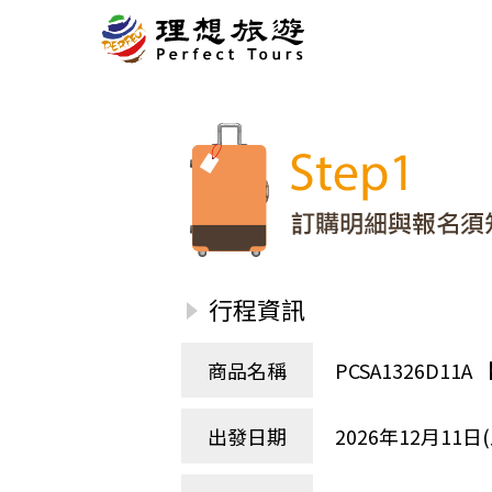
北歐
經典
服務Plus+
表單
極光
羅浮敦群島
挪威
奧入
會員專區
旅客
芬蘭
瑞典
丹麥
冰島
廣島
電子圖書
自帶
法羅群島
格陵蘭島
日本
優惠券回饋
傳真
北歐５國
四國
意見表抽獎
國外
🍁
東歐
量身訂做
郵輪
行程資訊
🍁
訂單查詢付款
國內
１６湖國家公園
🍁
聯絡我們
巴爾幹半島
商品名稱
PCSA1326D1
🍁
觀光局Taiwan
波蘭‧波羅的海
❄️
保加利亞‧羅馬尼亞
出發日期
2026年12月11日(
日本
捷克
波蘭
匈牙利