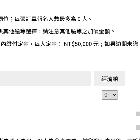
環航
印度
斯里蘭卡
團位；每張訂單報名人數最多為 9 人。
不丹‧大吉嶺‧喀什米
青藏鐵路
提供其他艙等選擇，請注意其他艙等之加價金額。
中東
海灣５國
 天內繳付定金，每人定金： NT$50,000 元﹔如果逾
‧華城
土耳其
雪嶽南怡島
沙烏地阿拉伯
阿曼
亞
科威特
巴林
經濟艙
iniTour
富國島
澳洲
紐西蘭
大溪地