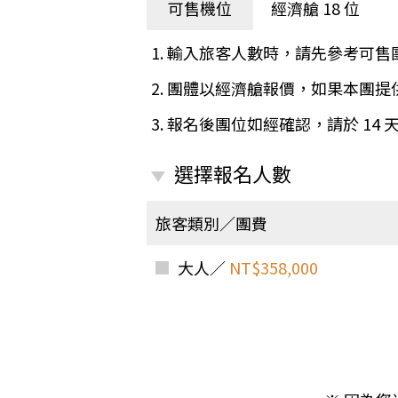
日本
斯洛伐克
克羅埃西亞
可售機位
經濟艙 18 位
斯洛維尼亞
中國
波士尼亞赫塞哥維納
1. 輸入旅客人數時，請先參考可售
北疆
俄羅斯聯邦
2. 團體以經濟艙報價，如果本團
韓國
3. 報名後團位如經確認，請於 14
西南歐
首爾
荷蘭國王節
楓紅
選擇報名人數
英愛軍樂節
東南
賽普勒斯‧馬爾他
旅客類別／團費
泰國M
天空之城‧愛琴海三島
瑞士觀景火車名峰健行
大人／
NT$358,000
義大利
西西里島
西班牙
葡萄牙
德國
奧地利
荷蘭
法國
瑞士
英國
愛爾蘭