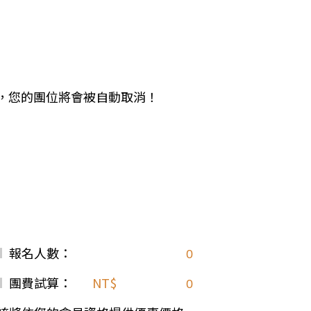
中美５國
祕魯
智利
爾
兩極會
北極
南極
期未繳，您的團位將會被自動取消！
荷美遊輪
卡達
阿拉斯加
極光峽灣
巴拿馬運河
銀海遊輪
大洋遊輪
報名人數：
NCL遊輪
迪士尼遊輪
團費試算：
NT$
歐洲河輪