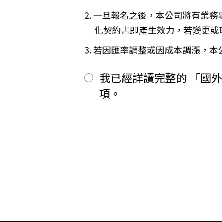
二、
其餘款項以_______ (現
※
Cookies 是網站伺服器用來和
2. 一旦報名之後，本公司將有業
前項之特別約定，除經雙方同意並
間或單次造訪。但是使用者可以經
「理想旅遊」網站自動接收並紀錄您
第六條（旅客怠於給付旅遊費用之效力
化契約書即產生效力，若變更或
間、使用的瀏覽器、瀏覽及點選資
甲方因可歸責自己之事由，怠於給
品質，請您放心。
用，依第十三條約定辦理；乙方如
3. 若因匯率調整或因成本調漲，
第七條（旅客協力義務）
【線上訂購與付款】
旅遊需甲方之行為始能完成，而甲
當您經由「理想旅遊」網站交易平
我已經詳讀完整的 「國
賠償因契約終止而生之損害。
上或離線方式，蒐集您主動提供所
旅遊開始後，乙方依前項規定終止契
性別、職業和個人興趣等）、收貨
項。
第八條（旅遊費用所涵蓋之項目）
所有線上購物流程與加密機制，均依照
甲方依第五條約定繳納之旅遊費用
網站伺服器數位憑證機制，您的訂單在
一、
代辦證件之行政規費：乙方代
保密機制的防護中，就算中途被不
二、
交通運輸費：旅程所需各種交
【隱私權保護政策修訂】
三、
餐飲費：旅程中所列應由乙方
「理想旅遊」網站保有修訂本政策
四、
住宿費：旅程中所列住宿及旅
五、
遊覽費用：旅程中所列之一切
【智慧財產權】
六、
接送費：旅遊期間機場、港口
尊重智慧財產權為全民應盡義務，
七、
行李費：團體行李往返機場、
逕自使用、修改、重製、公開播送
八、
稅捐：各地機場服務稅捐及團
或相關權利人之書面同意。
九、
服務費：領隊及其他乙方為甲
【我們對保護您隱私權的承諾】
十、
保險費：責任保險及履約保證
前項第二款交通運輸費及第五款遊
為確保您的個人資料安全，我們傳