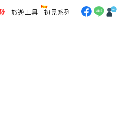
發
旅遊工具
初見系列
加拿大
銀行優惠
黃刀鎮極光
第一銀行刷卡回饋
加東賞楓
聯邦銀行刷卡回饋
加西大環線
國泰世華刷卡回饋
加拿大東西岸全覽
台新銀行3期
美國
中國信託3期/6期
美西國家公園
威
美東紐奧良
企業專區
兆豐商銀
中南美
巴西嘉年華
🗿復活節島
天空之鏡-玻利維亞