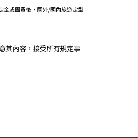
 Cookies 的有效期限僅限於一定期
定金或團費後，國外/國內旅遊定型
加旅遊費用。
括您使用連線設備的 IP 位址、使用時
析網站流量並提升「理想旅遊」網站的服務
者，乙方得終止契約。甲方應賠償之費
其行為者，乙方得終止契約，並得請求
收受貨款資料，「理想旅遊」網站將會以線
同意其內容，接受所有規定事
電子郵件、地址、郵遞區號、電話、生日、
方附加年利率__％利息償還乙方。
碼等）等相關資訊。
中心提供之 GlobalTrust SSL
輸處理（即表示您傳送的資料正經過 SSL
在網頁上張貼告示，通知您相關事項。
差額。
權利人依法擁有其智慧財產權，任何人不得
行李數量之重量依航空公司規定辦理。
引用或轉載，請事先依法取得「理想旅遊」
調低逾百分之十者，應由甲方補足，或
權防護措施。