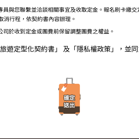
金、信用卡、轉帳、支票等方式)於出發前三日或說明會時繳清。
使用者瀏覽器進行溝通的一種技術，它可能在使用者的電腦中儲存某些資訊，大部分
務專員與您聯繫並洽談相關事宜及收取定金。報名刷卡繳交
增訂其他協議事項於本契約第三十七條，乙方不得以任何名義要求增
由瀏覽器的設定，取消或限制此項功能。
瀏覽或查詢時所產生的相關記錄，這是系統本身所自行記錄的行為，記錄包
）
取消行程，依契約書內容辦理。
料紀錄…等。這些系統自動記錄的資料無法直接辨識個人身份，僅用於分
付旅遊費用者，乙方得定相當期限催告甲方給付，甲方逾期不為給付
有其他損害，並得請求賠償。
本公司於收到定金或團費前保留調整團費之權益。
方不為其行為者，乙方得定相當期限，催告甲方為之。甲方逾期不為
台進行線上報名，為瞭解您購買產品或服務的類別與數量，以及付款人、
外旅遊定型化契約書」 及「隱私權政策」，並
購買產品或服務內容（如品名、數量、金額等）、付款人資料（如姓名、
約時，甲方得請求乙方墊付費用將其送回原出發地。於到達後，由甲
人資料（如姓名、電話、地址、郵遞區號等）、付款資料（如銀行轉帳號
交易安全認證中心以確保您的電子交易安全，「理想旅遊」網站採用寰宇數位認證
，除雙方依第三十七條另有約定以外，應包括下列項目：
線上交易過程中，均採用國際最高標準的 256-bit 安全加密技術進行傳
理甲方辦理出國所需之手續費及簽證費及其他規費。
法攔截，也是一堆亂碼無法解讀。），無資料外洩之虞。
通運輸之費用。
安排之餐飲費用。
之權利。當「理想旅遊」網站在使用個人資料的規定上作出大修改時，會
館之費用，如甲方需要單人房，經乙方同意安排者，甲方應補繳所需
遊覽費用及入場門票費等。
、車站等與旅館間之一切接送費用。
「理想旅遊」網站所有程式、網站內容及圖片，均由「理想旅遊」或其他
港口、車站等與旅館間之一切接送費用及團體行李接送人員之小費，
、改作、散布、發行、公開發表、進行還原工程、解編或反向組譯。若需
體餐宿稅捐。
方安排服務人員之報酬。
保險。
覽費用，其費用於契約簽訂後經政府機關或經營管理業者公布調高或
遞所有隱私權與安全準則予「理想旅遊」公司員工，並在公司內落實隱私