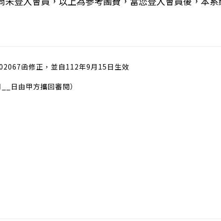
您尚未登入會員，以上為參考團費，當您登入會員後，本系
02067函修正，並自112年9月15日生效
月__日由甲方攜回審閱）
）