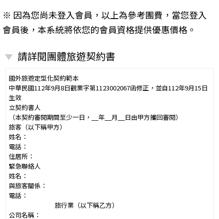
※ 因為您尚未登入會員，以上為參考團費，當您登入
會員後，本系統將依您的會員資格提供優惠價格。
請詳閱團體旅遊契約書
國外旅遊定型化契約範本
中華民國112年9月8日觀業字第1123002067函修正，並自112年9月15日
生效
立契約書人
（本契約審閱期間至少一日，__年__月__日由甲方攜回審閱）
旅客（以下稱甲方）
姓名：
電話：
住居所：
緊急聯絡人
姓名：
與旅客關係：
電話：
旅行業（以下稱乙方）
公司名稱：