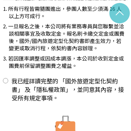
理工作天內完成會員基本資料之註銷作業，惟因應我國《商業會計
容代之。
法》及《稅捐稽徵法》之法定保存年限要求，相關交易憑證與帳務
1. 所有行程皆需隨團進出，參團人數至少須滿 16 人
^
未記載第一項內容或記載之內容與刊登廣告、宣傳文件、行程表或說
紀錄將於法定保存期限屆滿後自動進行安全銷毀，不在此限。自終
明會之說明記載不符者，以最有利於甲方之內容為準。
以上方可成行。
止「理想旅遊」網站會員身份之日起（以本站系統發出之確認電子
第四條（集合及出發時地）
郵件為準），您將即刻喪失所有本服務所提供之尊榮優惠及權益。
2. 一旦報名之後，本公司將有業務專員與您聯繫並洽
甲方應於民國_____年_____月_____日_____時_____分於
【Cookies 的運用政策】
__________準時集合出發。甲方未準時到約定地點集合致未能出
談相關事宜及收取定金。報名刷卡繳交定金或團費
為提供個人化的服務，本資訊網會使用 Cookies 技術來儲存並在
發，亦未能中途加入旅遊者，視為甲方任意解除契約，乙方得依第十
後，國外/國內旅遊定型化契約書即產生效力，若
某些時候追蹤使用者的資料。本網站使用 Cookies 大多僅基於輔
三條之約定，行使損害賠償請求權。
變更或取消行程，依契約書內容辦理。
助作用，例如儲存您偏好的特定種類資料，或儲存相關密碼以方便
第五條（旅遊費用及付款方式）
您上網至本行網站時不必每次再輸入密碼…等。
旅遊費用：______________________
3. 若因匯率調整或因成本調漲，本公司於收到定金或
※
Cookies 是網站伺服器用來和使用者瀏覽器進行溝通的一種技術，
除雙方有特別約定者外，甲方應依下列約定繳付：
團費前保留調整團費之權益。
它可能在使用者的電腦中儲存某些資訊，大部分 Cookies 的有效
簽訂本契約時，甲方應以_______(現金、信用卡、轉帳、支票
一、
期限僅限於一定期間或單次造訪。但是使用者可以經由瀏覽器的設
等方式)繳付新臺幣___________元。
定，取消或限制此項功能。
其餘款項以_______ (現金、信用卡、轉帳、支票等方式)於出發
我已經詳讀完整的 「國外旅遊定型化契約
二、
「理想旅遊」網站自動接收並紀錄您瀏覽或查詢時所產生的相關記
前三日或說明會時繳清。
書」 及「隱私權政策」，並同意其內容，接
錄，這是系統本身所自行記錄的行為，記錄包括您使用連線設備的
前項之特別約定，除經雙方同意並增訂其他協議事項於本契約第三十
IP 位址、使用時間、使用的瀏覽器、瀏覽及點選資料紀錄…等。這
七條，乙方不得以任何名義要求增加旅遊費用。
受所有規定事項。
些系統自動記錄的資料無法直接辨識個人身份，僅用於分析網站流
第六條（旅客怠於給付旅遊費用之效力）
量並提升「理想旅遊」網站的服務品質，請您放心。
甲方因可歸責自己之事由，怠於給付旅遊費用者，乙方得定相當期限
催告甲方給付，甲方逾期不為給付者，乙方得終止契約。甲方應賠償
【線上訂購與付款】
之費用，依第十三條約定辦理；乙方如有其他損害，並得請求賠償。
當您經由「理想旅遊」網站交易平台進行線上報名，為瞭解您購買
第七條（旅客協力義務）
產品或服務的類別與數量，以及付款人、收受貨款資料，「理想旅
旅遊需甲方之行為始能完成，而甲方不為其行為者，乙方得定相當期