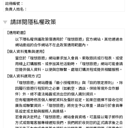
註冊編號：
負責人姓名：
電話：
請詳閱隱私權政策
營業所：
甲乙雙方同意就本旅遊事項，依下列約定辦理。
第一條（國外旅遊之意義）
【適用範圍】
本契約所謂國外旅遊，係指到中華民國疆域以外其他國家或地區旅
以下隱私權保護政策僅適用於「理想旅遊」官方網站，其他通過本
遊。
網站連結的合作網站不在此政策適用範圍內。
赴中國大陸旅行者，準用本旅遊契約之約定。
【個人資料蒐集與運用】
第二條（適用之範圍及順序）
當您於「理想旅遊」網站要求加入會員、索取旅訊或行程表、或使
甲乙雙方關於本旅遊之權利義務，依本契約條款之約定定之；本契約
用線上訂購服務、或參加其他活動時，「理想旅遊」網站可能會請
中未約定者，適用中華民國有關法令之規定。
您提供個人資料，以便與您聯繫、處理訂購流程或提供相關服務。
第三條（旅遊團名稱、旅遊行程及廣告責任）
【個人資料運用方式】
本旅遊團名稱為____________________
「理想旅遊」網站遵循『最小授權原則』與『目的限定原則』，除
一、
旅遊地區（國家、城市或觀光地點）：________
因履行旅遊行程契約之必要（如航空、酒店、保險等境外合作夥
行程（啟程出發地點、回程之終止地點、日期、交通工具、住
伴）外，絕不違法揭露或流出您的個人識別資訊。
二、
宿旅館、餐飲、遊覽、安排購物行程及其所附隨之服務說
您有權隨時修改個人帳號資料及偏好設定。如果您選擇不接收任何
明）：_________
廣告或聯繫資訊，「理想旅遊」將完全予以尊重，請自行於會員專
與本契約有關之附件、廣告、宣傳文件、行程表或說明會之說明內容
區設定或主動與服務人員連絡。
均視為本契約內容之一部分。乙方應確保廣告內容之真實，對甲方所
若會員決定終止「理想旅遊」網站會員資格，可直接以電子郵件的
負之義務不得低於廣告之內容。
方式或致電客服專線通知我們，我們將於收到您的正式請求後之合
第一項記載得以所刊登之廣告、宣傳文件、行程表或說明會之說明內