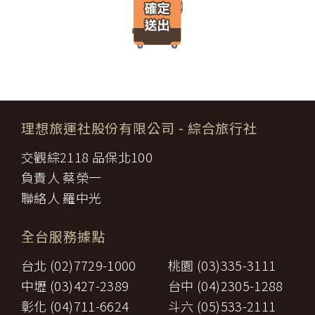
遊」網站將會以線上或離線方式，蒐集您主動提供所購買產品或服
限，催告甲方為之。甲方逾期不為其行為者，乙方得終止契約，並得
務內容（如品名、數量、金額等）、付款人資料（如姓名、電子郵
請求賠償因契約終止而生之損害。
件、地址、郵遞區號、電話、生日、性別、職業和個人興趣等）、
旅遊開始後，乙方依前項規定終止契約時，甲方得請求乙方墊付費用
收貨人資料（如姓名、電話、地址、郵遞區號等）、付款資料（如
將其送回原出發地。於到達後，由甲方附加年利率__％利息償還乙
銀行轉帳號碼等）等相關資訊。
方。
所有線上購物流程與加密機制，均依照交易安全認證中心以確保您
第八條（旅遊費用所涵蓋之項目）
的電子交易安全，「理想旅遊」網站採用寰宇數位認證中心提供之
甲方依第五條約定繳納之旅遊費用，除雙方依第三十七條另有約定以
GlobalTrust SSL 網站伺服器數位憑證機制，您的訂單在線上交易
外，應包括下列項目：
過程中，均採用國際最高標準的 256-bit 安全加密技術進行傳輸處
理想旅運社股份有限公司
- 綜合旅行社
代辦證件之行政規費：乙方代理甲方辦理出國所需之手續費及
理（即表示您傳送的資料正經過 SSL 保密機制的防護中，就算中
一、
簽證費及其他規費。
途被不法攔截，也是一堆亂碼無法解讀。），無資料外洩之虞。
交觀綜2118 品保北100
二、
交通運輸費：旅程所需各種交通運輸之費用。
【隱私權保護政策修訂】
三、
餐飲費：旅程中所列應由乙方安排之餐飲費用。
負責人 蔡榮一
「理想旅遊」網站保有修訂本政策之權利。當「理想旅遊」網站在
住宿費：旅程中所列住宿及旅館之費用，如甲方需要單人房，
四、
使用個人資料的規定上作出大修改時，會在網頁上張貼告示，通知
聯絡人 羅中光
經乙方同意安排者，甲方應補繳所需差額。
您相關事項。
五、
遊覽費用：旅程中所列之一切遊覽費用及入場門票費等。
【智慧財產權】
接送費：旅遊期間機場、港口、車站等與旅館間之一切接送費
六、
全台服務據點
尊重智慧財產權為全民應盡義務，「理想旅遊」網站所有程式、網
用。
站內容及圖片，均由「理想旅遊」或其他權利人依法擁有其智慧財
行李費：團體行李往返機場、港口、車站等與旅館間之一切接
台北 (02)7729-1000
桃園 (03)335-3111
產權，任何人不得逕自使用、修改、重製、公開播送、改作、散
七、
送費用及團體行李接送人員之小費，行李數量之重量依航空公
布、發行、公開發表、進行還原工程、解編或反向組譯。若需引用
司規定辦理。
中壢 (03)427-2389
台中 (04)2305-1288
或轉載，請事先依法取得「理想旅遊」或相關權利人之書面同意。
八、
稅捐：各地機場服務稅捐及團體餐宿稅捐。
彰化 (04)711-6624
斗六 (05)533-2111
【我們對保護您隱私權的承諾】
九、
服務費：領隊及其他乙方為甲方安排服務人員之報酬。