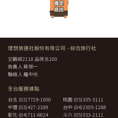
遊」網站將會以線上或離線方式，蒐集您主動提供所購買產品或服
限，催告甲方為之。甲方逾期不為其行為者，乙方得終止契約，並得
務內容（如品名、數量、金額等）、付款人資料（如姓名、電子郵
請求賠償因契約終止而生之損害。
件、地址、郵遞區號、電話、生日、性別、職業和個人興趣等）、
旅遊開始後，乙方依前項規定終止契約時，甲方得請求乙方墊付費用
收貨人資料（如姓名、電話、地址、郵遞區號等）、付款資料（如
將其送回原出發地。於到達後，由甲方附加年利率__％利息償還乙
銀行轉帳號碼等）等相關資訊。
方。
所有線上購物流程與加密機制，均依照交易安全認證中心以確保您
第八條（旅遊費用所涵蓋之項目）
的電子交易安全，「理想旅遊」網站採用寰宇數位認證中心提供之
甲方依第五條約定繳納之旅遊費用，除雙方依第三十七條另有約定以
GlobalTrust SSL 網站伺服器數位憑證機制，您的訂單在線上交易
外，應包括下列項目：
過程中，均採用國際最高標準的 256-bit 安全加密技術進行傳輸處
理想旅運社股份有限公司
- 綜合旅行社
代辦證件之行政規費：乙方代理甲方辦理出國所需之手續費及
理（即表示您傳送的資料正經過 SSL 保密機制的防護中，就算中
一、
簽證費及其他規費。
途被不法攔截，也是一堆亂碼無法解讀。），無資料外洩之虞。
交觀綜2118 品保北100
二、
交通運輸費：旅程所需各種交通運輸之費用。
【隱私權保護政策修訂】
三、
餐飲費：旅程中所列應由乙方安排之餐飲費用。
負責人 蔡榮一
「理想旅遊」網站保有修訂本政策之權利。當「理想旅遊」網站在
住宿費：旅程中所列住宿及旅館之費用，如甲方需要單人房，
四、
使用個人資料的規定上作出大修改時，會在網頁上張貼告示，通知
聯絡人 羅中光
經乙方同意安排者，甲方應補繳所需差額。
您相關事項。
五、
遊覽費用：旅程中所列之一切遊覽費用及入場門票費等。
【智慧財產權】
接送費：旅遊期間機場、港口、車站等與旅館間之一切接送費
六、
全台服務據點
尊重智慧財產權為全民應盡義務，「理想旅遊」網站所有程式、網
用。
站內容及圖片，均由「理想旅遊」或其他權利人依法擁有其智慧財
行李費：團體行李往返機場、港口、車站等與旅館間之一切接
台北 (02)7729-1000
桃園 (03)335-3111
產權，任何人不得逕自使用、修改、重製、公開播送、改作、散
七、
送費用及團體行李接送人員之小費，行李數量之重量依航空公
布、發行、公開發表、進行還原工程、解編或反向組譯。若需引用
司規定辦理。
中壢 (03)427-2389
台中 (04)2305-1288
或轉載，請事先依法取得「理想旅遊」或相關權利人之書面同意。
八、
稅捐：各地機場服務稅捐及團體餐宿稅捐。
彰化 (04)711-6624
斗六 (05)533-2111
【我們對保護您隱私權的承諾】
九、
服務費：領隊及其他乙方為甲方安排服務人員之報酬。