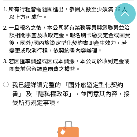
理工作天內完成會員基本資料之註銷作業，惟因應我國《商業會計
容代之。
法》及《稅捐稽徵法》之法定保存年限要求，相關交易憑證與帳務
1. 所有行程皆需隨團進出，參團人數至少須滿 16 人
^
未記載第一項內容或記載之內容與刊登廣告、宣傳文件、行程表或說
紀錄將於法定保存期限屆滿後自動進行安全銷毀，不在此限。自終
明會之說明記載不符者，以最有利於甲方之內容為準。
以上方可成行。
止「理想旅遊」網站會員身份之日起（以本站系統發出之確認電子
第四條（集合及出發時地）
郵件為準），您將即刻喪失所有本服務所提供之尊榮優惠及權益。
2. 一旦報名之後，本公司將有業務專員與您聯繫並洽
甲方應於民國_____年_____月_____日_____時_____分於
【Cookies 的運用政策】
__________準時集合出發。甲方未準時到約定地點集合致未能出
談相關事宜及收取定金。報名刷卡繳交定金或團費
為提供個人化的服務，本資訊網會使用 Cookies 技術來儲存並在
發，亦未能中途加入旅遊者，視為甲方任意解除契約，乙方得依第十
後，國外/國內旅遊定型化契約書即產生效力，若
某些時候追蹤使用者的資料。本網站使用 Cookies 大多僅基於輔
三條之約定，行使損害賠償請求權。
變更或取消行程，依契約書內容辦理。
助作用，例如儲存您偏好的特定種類資料，或儲存相關密碼以方便
第五條（旅遊費用及付款方式）
您上網至本行網站時不必每次再輸入密碼…等。
旅遊費用：______________________
3. 若因匯率調整或因成本調漲，本公司於收到定金或
※
Cookies 是網站伺服器用來和使用者瀏覽器進行溝通的一種技術，
除雙方有特別約定者外，甲方應依下列約定繳付：
團費前保留調整團費之權益。
它可能在使用者的電腦中儲存某些資訊，大部分 Cookies 的有效
簽訂本契約時，甲方應以_______(現金、信用卡、轉帳、支票
一、
期限僅限於一定期間或單次造訪。但是使用者可以經由瀏覽器的設
等方式)繳付新臺幣___________元。
定，取消或限制此項功能。
其餘款項以_______ (現金、信用卡、轉帳、支票等方式)於出發
我已經詳讀完整的 「國外旅遊定型化契約
二、
「理想旅遊」網站自動接收並紀錄您瀏覽或查詢時所產生的相關記
前三日或說明會時繳清。
書」 及「隱私權政策」，並同意其內容，接
錄，這是系統本身所自行記錄的行為，記錄包括您使用連線設備的
前項之特別約定，除經雙方同意並增訂其他協議事項於本契約第三十
IP 位址、使用時間、使用的瀏覽器、瀏覽及點選資料紀錄…等。這
七條，乙方不得以任何名義要求增加旅遊費用。
受所有規定事項。
些系統自動記錄的資料無法直接辨識個人身份，僅用於分析網站流
第六條（旅客怠於給付旅遊費用之效力）
量並提升「理想旅遊」網站的服務品質，請您放心。
甲方因可歸責自己之事由，怠於給付旅遊費用者，乙方得定相當期限
催告甲方給付，甲方逾期不為給付者，乙方得終止契約。甲方應賠償
【線上訂購與付款】
之費用，依第十三條約定辦理；乙方如有其他損害，並得請求賠償。
當您經由「理想旅遊」網站交易平台進行線上報名，為瞭解您購買
第七條（旅客協力義務）
產品或服務的類別與數量，以及付款人、收受貨款資料，「理想旅
旅遊需甲方之行為始能完成，而甲方不為其行為者，乙方得定相當期