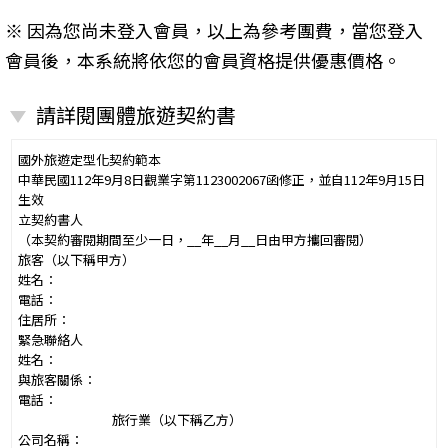
※ 因為您尚未登入會員，以上為參考團費，當您登入
會員後，本系統將依您的會員資格提供優惠價格。
請詳閱團體旅遊契約書
國外旅遊定型化契約範本
中華民國112年9月8日觀業字第1123002067函修正，並自112年9月15日
生效
立契約書人
（本契約審閱期間至少一日，__年__月__日由甲方攜回審閱）
旅客（以下稱甲方）
姓名：
電話：
住居所：
緊急聯絡人
姓名：
與旅客關係：
電話：
旅行業（以下稱乙方）
公司名稱：