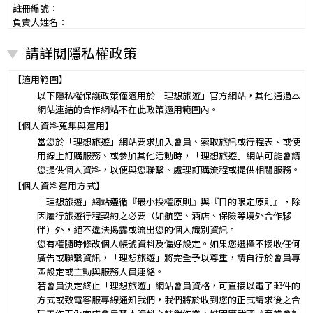
註冊編號：
負責人姓名：
電話：
請詳閱隱私權政策
營業所：
甲乙雙方同意就本旅遊事項，依下列約定辦理。
第一條（國外旅遊之意義）
【適用範圍】
本契約所謂國外旅遊，係指到中華民國疆域以外其他國家或地區旅
以下隱私權保護政策僅適用於「理想旅遊」官方網站，其他通過本
遊。
網站連結的合作網站不在此政策適用範圍內。
赴中國大陸旅行者，準用本旅遊契約之約定。
【個人資料蒐集與運用】
第二條（適用之範圍及順序）
當您於「理想旅遊」網站要求加入會員、索取旅訊或行程表、或使
甲乙雙方關於本旅遊之權利義務，依本契約條款之約定定之；本契約
用線上訂購服務、或參加其他活動時，「理想旅遊」網站可能會請
中未約定者，適用中華民國有關法令之規定。
您提供個人資料，以便與您聯繫、處理訂購流程或提供相關服務。
第三條（旅遊團名稱、旅遊行程及廣告責任）
【個人資料運用方式】
本旅遊團名稱為____________________
「理想旅遊」網站遵循『最小授權原則』與『目的限定原則』，除
一、
旅遊地區（國家、城市或觀光地點）：________
因履行旅遊行程契約之必要（如航空、酒店、保險等境外合作夥
行程（啟程出發地點、回程之終止地點、日期、交通工具、住
伴）外，絕不違法揭露或流出您的個人識別資訊。
二、
宿旅館、餐飲、遊覽、安排購物行程及其所附隨之服務說
您有權隨時修改個人帳號資料及偏好設定。如果您選擇不接收任何
明）：_________
廣告或聯繫資訊，「理想旅遊」將完全予以尊重，請自行於會員專
與本契約有關之附件、廣告、宣傳文件、行程表或說明會之說明內容
區設定或主動與服務人員連絡。
均視為本契約內容之一部分。乙方應確保廣告內容之真實，對甲方所
若會員決定終止「理想旅遊」網站會員資格，可直接以電子郵件的
負之義務不得低於廣告之內容。
方式或致電客服專線通知我們，我們將於收到您的正式請求後之合
第一項記載得以所刊登之廣告、宣傳文件、行程表或說明會之說明內