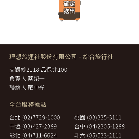
遊」網站將會以線上或離線方式，蒐集您主動提供所購買產品或服
限，催告甲方為之。甲方逾期不為其行為者，乙方得終止契約，並得
務內容（如品名、數量、金額等）、付款人資料（如姓名、電子郵
請求賠償因契約終止而生之損害。
件、地址、郵遞區號、電話、生日、性別、職業和個人興趣等）、
旅遊開始後，乙方依前項規定終止契約時，甲方得請求乙方墊付費用
收貨人資料（如姓名、電話、地址、郵遞區號等）、付款資料（如
將其送回原出發地。於到達後，由甲方附加年利率__％利息償還乙
銀行轉帳號碼等）等相關資訊。
方。
所有線上購物流程與加密機制，均依照交易安全認證中心以確保您
第八條（旅遊費用所涵蓋之項目）
的電子交易安全，「理想旅遊」網站採用寰宇數位認證中心提供之
甲方依第五條約定繳納之旅遊費用，除雙方依第三十七條另有約定以
GlobalTrust SSL 網站伺服器數位憑證機制，您的訂單在線上交易
外，應包括下列項目：
過程中，均採用國際最高標準的 256-bit 安全加密技術進行傳輸處
理想旅運社股份有限公司
- 綜合旅行社
代辦證件之行政規費：乙方代理甲方辦理出國所需之手續費及
理（即表示您傳送的資料正經過 SSL 保密機制的防護中，就算中
一、
簽證費及其他規費。
途被不法攔截，也是一堆亂碼無法解讀。），無資料外洩之虞。
交觀綜2118 品保北100
二、
交通運輸費：旅程所需各種交通運輸之費用。
【隱私權保護政策修訂】
三、
餐飲費：旅程中所列應由乙方安排之餐飲費用。
負責人 蔡榮一
「理想旅遊」網站保有修訂本政策之權利。當「理想旅遊」網站在
住宿費：旅程中所列住宿及旅館之費用，如甲方需要單人房，
四、
使用個人資料的規定上作出大修改時，會在網頁上張貼告示，通知
聯絡人 羅中光
經乙方同意安排者，甲方應補繳所需差額。
您相關事項。
五、
遊覽費用：旅程中所列之一切遊覽費用及入場門票費等。
【智慧財產權】
接送費：旅遊期間機場、港口、車站等與旅館間之一切接送費
六、
全台服務據點
尊重智慧財產權為全民應盡義務，「理想旅遊」網站所有程式、網
用。
站內容及圖片，均由「理想旅遊」或其他權利人依法擁有其智慧財
行李費：團體行李往返機場、港口、車站等與旅館間之一切接
台北 (02)7729-1000
桃園 (03)335-3111
產權，任何人不得逕自使用、修改、重製、公開播送、改作、散
七、
送費用及團體行李接送人員之小費，行李數量之重量依航空公
布、發行、公開發表、進行還原工程、解編或反向組譯。若需引用
司規定辦理。
中壢 (03)427-2389
台中 (04)2305-1288
或轉載，請事先依法取得「理想旅遊」或相關權利人之書面同意。
八、
稅捐：各地機場服務稅捐及團體餐宿稅捐。
彰化 (04)711-6624
斗六 (05)533-2111
【我們對保護您隱私權的承諾】
九、
服務費：領隊及其他乙方為甲方安排服務人員之報酬。