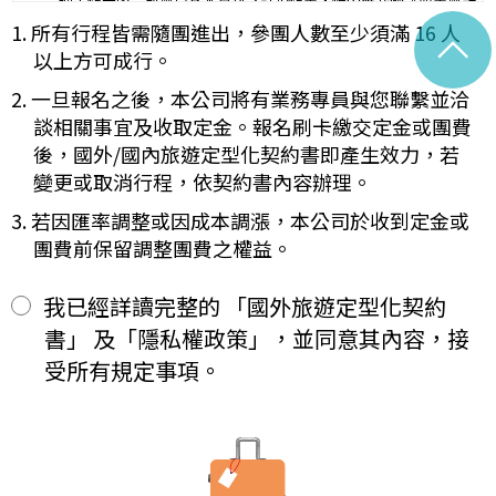
理工作天內完成會員基本資料之註銷作業，惟因應我國《商業會計
容代之。
法》及《稅捐稽徵法》之法定保存年限要求，相關交易憑證與帳務
1. 所有行程皆需隨團進出，參團人數至少須滿 16 人
^
未記載第一項內容或記載之內容與刊登廣告、宣傳文件、行程表或說
紀錄將於法定保存期限屆滿後自動進行安全銷毀，不在此限。自終
明會之說明記載不符者，以最有利於甲方之內容為準。
以上方可成行。
止「理想旅遊」網站會員身份之日起（以本站系統發出之確認電子
第四條（集合及出發時地）
郵件為準），您將即刻喪失所有本服務所提供之尊榮優惠及權益。
2. 一旦報名之後，本公司將有業務專員與您聯繫並洽
甲方應於民國_____年_____月_____日_____時_____分於
【Cookies 的運用政策】
__________準時集合出發。甲方未準時到約定地點集合致未能出
談相關事宜及收取定金。報名刷卡繳交定金或團費
為提供個人化的服務，本資訊網會使用 Cookies 技術來儲存並在
發，亦未能中途加入旅遊者，視為甲方任意解除契約，乙方得依第十
後，國外/國內旅遊定型化契約書即產生效力，若
某些時候追蹤使用者的資料。本網站使用 Cookies 大多僅基於輔
三條之約定，行使損害賠償請求權。
變更或取消行程，依契約書內容辦理。
助作用，例如儲存您偏好的特定種類資料，或儲存相關密碼以方便
第五條（旅遊費用及付款方式）
您上網至本行網站時不必每次再輸入密碼…等。
旅遊費用：______________________
3. 若因匯率調整或因成本調漲，本公司於收到定金或
※
Cookies 是網站伺服器用來和使用者瀏覽器進行溝通的一種技術，
除雙方有特別約定者外，甲方應依下列約定繳付：
團費前保留調整團費之權益。
它可能在使用者的電腦中儲存某些資訊，大部分 Cookies 的有效
簽訂本契約時，甲方應以_______(現金、信用卡、轉帳、支票
一、
期限僅限於一定期間或單次造訪。但是使用者可以經由瀏覽器的設
等方式)繳付新臺幣___________元。
定，取消或限制此項功能。
其餘款項以_______ (現金、信用卡、轉帳、支票等方式)於出發
我已經詳讀完整的 「國外旅遊定型化契約
二、
「理想旅遊」網站自動接收並紀錄您瀏覽或查詢時所產生的相關記
前三日或說明會時繳清。
書」 及「隱私權政策」，並同意其內容，接
錄，這是系統本身所自行記錄的行為，記錄包括您使用連線設備的
前項之特別約定，除經雙方同意並增訂其他協議事項於本契約第三十
IP 位址、使用時間、使用的瀏覽器、瀏覽及點選資料紀錄…等。這
七條，乙方不得以任何名義要求增加旅遊費用。
受所有規定事項。
些系統自動記錄的資料無法直接辨識個人身份，僅用於分析網站流
第六條（旅客怠於給付旅遊費用之效力）
量並提升「理想旅遊」網站的服務品質，請您放心。
甲方因可歸責自己之事由，怠於給付旅遊費用者，乙方得定相當期限
催告甲方給付，甲方逾期不為給付者，乙方得終止契約。甲方應賠償
【線上訂購與付款】
之費用，依第十三條約定辦理；乙方如有其他損害，並得請求賠償。
當您經由「理想旅遊」網站交易平台進行線上報名，為瞭解您購買
第七條（旅客協力義務）
產品或服務的類別與數量，以及付款人、收受貨款資料，「理想旅
旅遊需甲方之行為始能完成，而甲方不為其行為者，乙方得定相當期