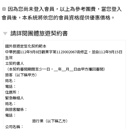
※ 因為您尚未登入會員，以上為參考團費，當您登入
會員後，本系統將依您的會員資格提供優惠價格。
請詳閱團體旅遊契約書
國外旅遊定型化契約範本
中華民國112年9月8日觀業字第1123002067函修正，並自112年9月15日
生效
立契約書人
（本契約審閱期間至少一日，__年__月__日由甲方攜回審閱）
旅客（以下稱甲方）
姓名：
電話：
住居所：
緊急聯絡人
姓名：
與旅客關係：
電話：
旅行業（以下稱乙方）
公司名稱：