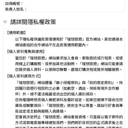
註冊編號：
負責人姓名：
電話：
請詳閱隱私權政策
營業所：
甲乙雙方同意就本旅遊事項，依下列約定辦理。
第一條（國外旅遊之意義）
【適用範圍】
本契約所謂國外旅遊，係指到中華民國疆域以外其他國家或地區旅
以下隱私權保護政策僅適用於「理想旅遊」官方網站，其他通過本
遊。
網站連結的合作網站不在此政策適用範圍內。
赴中國大陸旅行者，準用本旅遊契約之約定。
【個人資料蒐集與運用】
第二條（適用之範圍及順序）
當您於「理想旅遊」網站要求加入會員、索取旅訊或行程表、或使
甲乙雙方關於本旅遊之權利義務，依本契約條款之約定定之；本契約
用線上訂購服務、或參加其他活動時，「理想旅遊」網站可能會請
中未約定者，適用中華民國有關法令之規定。
您提供個人資料，以便與您聯繫、處理訂購流程或提供相關服務。
第三條（旅遊團名稱、旅遊行程及廣告責任）
【個人資料運用方式】
本旅遊團名稱為____________________
「理想旅遊」網站遵循『最小授權原則』與『目的限定原則』，除
一、
旅遊地區（國家、城市或觀光地點）：________
因履行旅遊行程契約之必要（如航空、酒店、保險等境外合作夥
行程（啟程出發地點、回程之終止地點、日期、交通工具、住
伴）外，絕不違法揭露或流出您的個人識別資訊。
二、
宿旅館、餐飲、遊覽、安排購物行程及其所附隨之服務說
您有權隨時修改個人帳號資料及偏好設定。如果您選擇不接收任何
明）：_________
廣告或聯繫資訊，「理想旅遊」將完全予以尊重，請自行於會員專
與本契約有關之附件、廣告、宣傳文件、行程表或說明會之說明內容
區設定或主動與服務人員連絡。
均視為本契約內容之一部分。乙方應確保廣告內容之真實，對甲方所
若會員決定終止「理想旅遊」網站會員資格，可直接以電子郵件的
負之義務不得低於廣告之內容。
方式或致電客服專線通知我們，我們將於收到您的正式請求後之合
第一項記載得以所刊登之廣告、宣傳文件、行程表或說明會之說明內