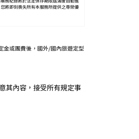
與帳務紀錄將於法定保存期限屆滿後自動進
方未準時到約定地點集合致未能出發，亦未能中
，您將即刻喪失所有本服務所提供之尊榮優
okies 大多僅基於輔助作用，例如儲存您
元。
 Cookies 的有效期限僅限於一定期
定金或團費後，國外/國內旅遊定型
加旅遊費用。
括您使用連線設備的 IP 位址、使用時
析網站流量並提升「理想旅遊」網站的服務
者，乙方得終止契約。甲方應賠償之費
其行為者，乙方得終止契約，並得請求
收受貨款資料，「理想旅遊」網站將會以線
同意其內容，接受所有規定事
電子郵件、地址、郵遞區號、電話、生日、
方附加年利率__％利息償還乙方。
碼等）等相關資訊。
中心提供之 GlobalTrust SSL
輸處理（即表示您傳送的資料正經過 SSL
在網頁上張貼告示，通知您相關事項。
差額。