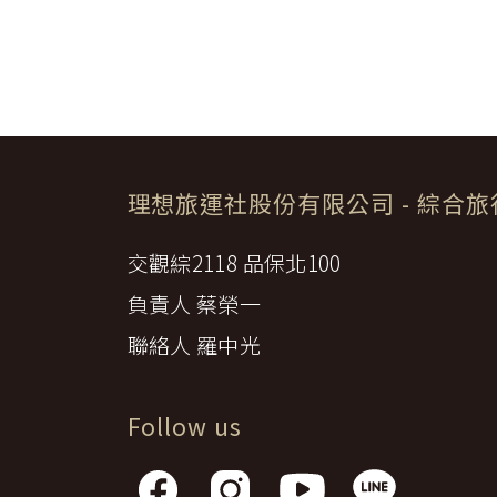
六、
接送費：旅遊期間機場、港口
尊重智慧財產權為全民應盡義務，
七、
行李費：團體行李往返機場、
逕自使用、修改、重製、公開播送
八、
稅捐：各地機場服務稅捐及團
或相關權利人之書面同意。
九、
服務費：領隊及其他乙方為甲
【我們對保護您隱私權的承諾】
十、
保險費：責任保險及履約保證
前項第二款交通運輸費及第五款遊
為確保您的個人資料安全，我們傳
由乙方退還。
【隱私權問題】
第一項第二款至第五款之年長者門
本服務條款之解釋與適用，以及相
實退還差額。
理想旅運社股份有限公司
- 綜合
私權有任何疑問，請透過客服信箱
第九條（旅遊費用所未涵蓋項目）
第五條之旅遊費用，除雙方依第三
交觀綜2118 品保北100
一、
非本旅遊契約所列行程之一切
甲方之個人費用：如自費行程
二、
負責人 蔡榮一
由活動費、個人傷病醫療費、
三、
未列入旅程之簽證、機票及其
聯絡人 羅中光
四、
建議任意給予隨團領隊人員、
五、
保險費：甲方自行投保旅行平
六、
其他由乙方代辦代收之費用。
前項第二款、第四款建議給予之小
Follow us
第十條（組團旅遊最低人數）
本旅遊團須有_____人以上簽約參
除契約；怠於通知致甲方受損害者