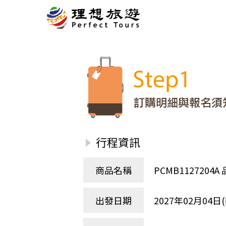
北歐
經典
服務Plus+
表單
極光
羅浮敦群島
挪威
奧入
會員專區
旅客
芬蘭
瑞典
丹麥
冰島
廣島
電子圖書
自帶
法羅群島
格陵蘭島
日本
優惠券回饋
傳真
北歐５國
四國
意見表抽獎
國外
🍁
東歐
量身訂做
郵輪
行程資訊
🍁
訂單查詢付款
國內
１６湖國家公園
🍁
聯絡我們
巴爾幹半島
商品名稱
PCMB11272
🍁
觀光局Taiwan
波蘭‧波羅的海
❄️
保加利亞‧羅馬尼亞
出發日期
2027年02月04日(
日本
捷克
波蘭
匈牙利