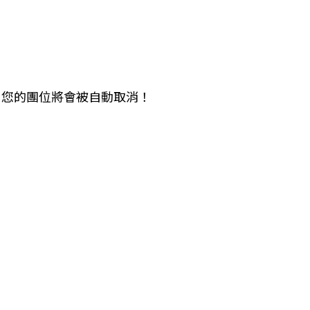
中美５國
祕魯
智利
爾
兩極會
北極
南極
未繳，您的團位將會被自動取消！
荷美遊輪
卡達
阿拉斯加
極光峽灣
巴拿馬運河
銀海遊輪
大洋遊輪
NCL遊輪
迪士尼遊輪
歐洲河輪