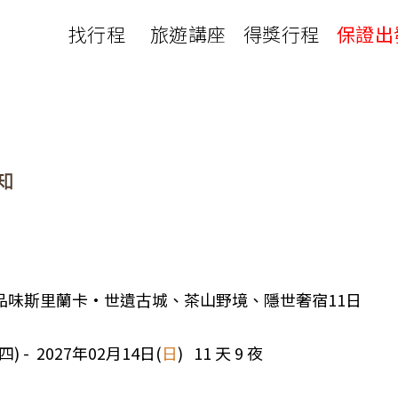
找行程
旅遊講座
得獎行程
保證出
日本
非洲
下載
出國資訊
瀨溪
南紀熊野古道
中非９國
服務確認單
護照申辦
‧四國
北陸
西非１８國
護照切結書
各國簽證
南非６國＋香草５國
名旅館
刷卡單
匯率查詢
印度洋香草５國
山陽
新潟‧谷川
旅遊定型化契約
全球天氣
動物大遷徙
北海道
🍁北關東
國外旅遊定型化契約
航班查詢
馬達加斯加
模里西斯
新潟‧谷川
🍁四國山陽
旅遊定型化契約
各國電壓
肯亞
納米比亞
辛巴
伊豆‧演歌天后演唱會
駐台觀光單位
利比亞
摩洛哥
埃及
04A 品味斯里蘭卡•世遺古城、茶山野境、隱世奢宿11日
京都奈良犬山
國外旅遊警示
突尼西亞
塞內加爾
札幌雪祭
🧧山口縣
四) - 2027年02月14日(
日
) 11 天 9 夜
中南亞
頂級飛鳥-花火節
中亞５國