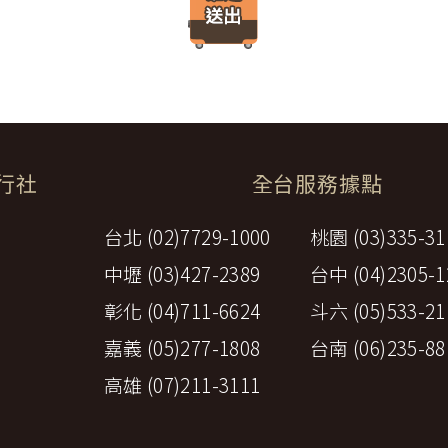
、車站等與旅館間之一切接送費用。
「理想旅遊」網站所有程式、網站內容及圖片，均由「理想旅遊」或其他
港口、車站等與旅館間之一切接送費用及團體行李接送人員之小費，
、改作、散布、發行、公開發表、進行還原工程、解編或反向組譯。若需
體餐宿稅捐。
方安排服務人員之報酬。
保險。
覽費用，其費用於契約簽訂後經政府機關或經營管理業者公布調高或
遞所有隱私權與安全準則予「理想旅遊」公司員工，並在公司內落實隱私
票減免、兒童住宿不佔床及各項優惠等，詳如附件（報價單）。如契
關爭議，均應依照中華民國法律予以處理，並以台灣台北地方法院為第一
旅行社
全台服務據點
與我們聯繫。
十七條另有約定者外，不包含下列項目：
台北 (02)7729-1000
桃園 (03)335-31
費用。
費用、行李超重費、飲料及酒類、洗衣、電話、網際網路使用費、私
中壢 (03)427-2389
台中 (04)2305-1
宜自行給與提供個人服務者（如旅館客房服務人員）之小費或尋回遺
他有關費用。
彰化 (04)711-6624
斗六 (05)533-21
當地導遊、司機之小費。
安保險之費用。
嘉義 (05)277-1808
台南 (06)235-88
費，乙方應於出發前，說明各觀光地區小費收取狀況及約略金額。
高雄 (07)211-3111
加始組成。如未達前定人數，乙方應於預訂出發之____日前(至少七
，乙方應賠償甲方損害。