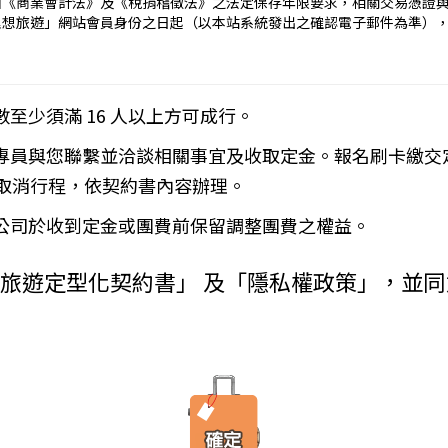
國《商業會計法》及《稅捐稽徵法》之法定保存年限要求，相關交易憑證
____日_____時_____分於__________準時集合出發。甲
理想旅遊」網站會員身份之日起（以本站系統發出之確認電子郵件為準）
契約，乙方得依第十三條之約定，行使損害賠償請求權。
____
下列約定繳付：
Cookies 技術來儲存並在某些時候追蹤使用者的資料。本網站使用 Co
數至少須滿 16 人以上方可成行。
__(現金、信用卡、轉帳、支票等方式)繳付新臺幣___________
密碼以方便您上網至本行網站時不必每次再輸入密碼…等。
金、信用卡、轉帳、支票等方式)於出發前三日或說明會時繳清。
使用者瀏覽器進行溝通的一種技術，它可能在使用者的電腦中儲存某些資訊，大部分
務專員與您聯繫並洽談相關事宜及收取定金。報名刷卡繳交
增訂其他協議事項於本契約第三十七條，乙方不得以任何名義要求增
由瀏覽器的設定，取消或限制此項功能。
瀏覽或查詢時所產生的相關記錄，這是系統本身所自行記錄的行為，記錄包
）
取消行程，依契約書內容辦理。
料紀錄…等。這些系統自動記錄的資料無法直接辨識個人身份，僅用於分
付旅遊費用者，乙方得定相當期限催告甲方給付，甲方逾期不為給付
有其他損害，並得請求賠償。
本公司於收到定金或團費前保留調整團費之權益。
方不為其行為者，乙方得定相當期限，催告甲方為之。甲方逾期不為
台進行線上報名，為瞭解您購買產品或服務的類別與數量，以及付款人、
外旅遊定型化契約書」 及「隱私權政策」，並
購買產品或服務內容（如品名、數量、金額等）、付款人資料（如姓名、
約時，甲方得請求乙方墊付費用將其送回原出發地。於到達後，由甲
人資料（如姓名、電話、地址、郵遞區號等）、付款資料（如銀行轉帳號
交易安全認證中心以確保您的電子交易安全，「理想旅遊」網站採用寰宇數位認證
，除雙方依第三十七條另有約定以外，應包括下列項目：
線上交易過程中，均採用國際最高標準的 256-bit 安全加密技術進行傳
理甲方辦理出國所需之手續費及簽證費及其他規費。
法攔截，也是一堆亂碼無法解讀。），無資料外洩之虞。
通運輸之費用。
安排之餐飲費用。
之權利。當「理想旅遊」網站在使用個人資料的規定上作出大修改時，會
館之費用，如甲方需要單人房，經乙方同意安排者，甲方應補繳所需
遊覽費用及入場門票費等。