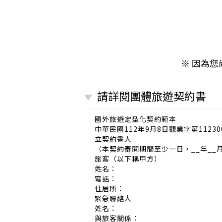
※ 因為
請詳閱團體旅遊契約書
國外旅遊定型化契約範本
中華民國112年9月8日觀業字第11230
立契約書人
（本契約審閱期間至少一日，__年__
旅客（以下稱甲方）
姓名：
電話：
住居所：
緊急聯絡人
姓名：
與旅客關係：