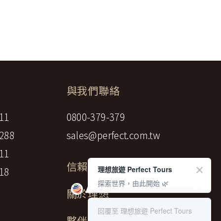
權利人依法擁有其智慧財產權，任何人不得
行李數量之重量依航空公司規定辦理。
引用或轉載，請事先依法取得「理想旅遊」
調低逾百分之十者，應由甲方補足，或
權防護措施。
約相關文件均未記載者，甲方得請求如
審管轄法院。若您對在「理想旅遊」中的隱
與我們聯絡
11
0800-379-379
人交通費、行程外陪同購物之報酬、自
288
sales@perfect.com.tw
失物費用及報酬。
11
信賴標章
理想旅遊 Perfect Tours
18
探索世界，由此開始 🌿
關於理想
日，如未記載時，視為七日)通知甲方解
回覆至 理想旅遊 Perfect Tours
夥伴募集