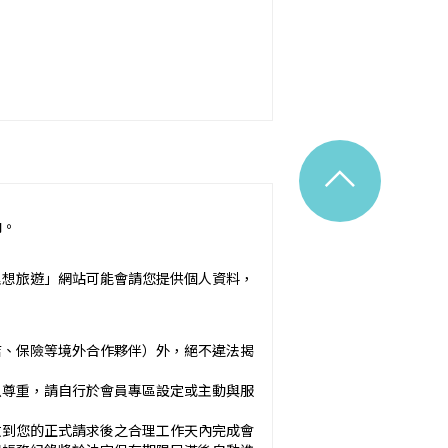
^
內。
令之規定。
理想旅遊」網站可能會請您提供個人資料，
附隨之服務說明）：_________
店、保險等境外合作夥伴）外，絕不違法揭
應確保廣告內容之真實，對甲方所負之
以尊重，請自行於會員專區設定或主動與服
於甲方之內容為準。
收到您的正式請求後之合理工作天內完成會