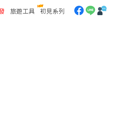
發
旅遊工具
初見系列
加拿大
銀行優惠
黃刀鎮極光
第一銀行刷卡回饋
加東賞楓
聯邦銀行刷卡回饋
加西大環線
國泰世華刷卡回饋
加拿大東西岸全覽
台新銀行3期
美國
中國信託3期/6期
美西國家公園
威
美東紐奧良
企業專區
兆豐商銀
中南美
巴西嘉年華
🗿復活節島
天空之鏡-玻利維亞