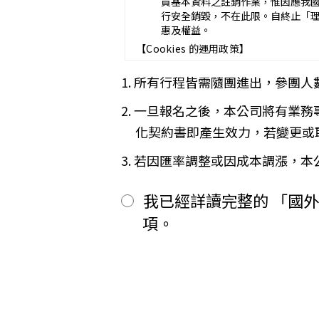
員基本資料之註銷作業，惟因應我
甲方應於民國_____年_____月_
行安全銷毀，不在此限。自終止「
途加入旅遊者，視為甲方任意解除
惠及權益。
第五條（旅遊費用及付款方式）
【Cookies 的運用政策】
旅遊費用：__________________
除雙方有特別約定者外，甲方應依
為提供個人化的服務，本資訊網會使用 
1. 所有行程皆需隨團進出，參團人
一、
簽訂本契約時，甲方應以_____
偏好的特定種類資料，或儲存相關
二、
其餘款項以_______ (現
※
Cookies 是網站伺服器用來和
2. 一旦報名之後，本公司將有業
前項之特別約定，除經雙方同意並
間或單次造訪。但是使用者可以經
「理想旅遊」網站自動接收並紀錄您
第六條（旅客怠於給付旅遊費用之效力
化契約書即產生效力，若變更或
間、使用的瀏覽器、瀏覽及點選資
甲方因可歸責自己之事由，怠於給
品質，請您放心。
用，依第十三條約定辦理；乙方如
3. 若因匯率調整或因成本調漲，
第七條（旅客協力義務）
【線上訂購與付款】
旅遊需甲方之行為始能完成，而甲
當您經由「理想旅遊」網站交易平
我已經詳讀完整的 「國
賠償因契約終止而生之損害。
上或離線方式，蒐集您主動提供所
旅遊開始後，乙方依前項規定終止契
性別、職業和個人興趣等）、收貨
項。
第八條（旅遊費用所涵蓋之項目）
所有線上購物流程與加密機制，均依照
甲方依第五條約定繳納之旅遊費用
網站伺服器數位憑證機制，您的訂單在
一、
代辦證件之行政規費：乙方代
保密機制的防護中，就算中途被不
二、
交通運輸費：旅程所需各種交
【隱私權保護政策修訂】
三、
餐飲費：旅程中所列應由乙方
「理想旅遊」網站保有修訂本政策
四、
住宿費：旅程中所列住宿及旅
五、
遊覽費用：旅程中所列之一切
【智慧財產權】