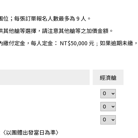
環航
印度
斯里蘭卡
團位；每張訂單報名人數最多為 9 人。
不丹‧大吉嶺‧喀什米
青藏鐵路
提供其他艙等選擇，請注意其他艙等之加價金額。
中東
海灣５國
天內繳付定金，每人定金： NT$50,000 元﹔如果逾期
‧華城
土耳其
雪嶽南怡島
沙烏地阿拉伯
阿曼
亞
科威特
巴林
經濟艙
iniTour
富國島
澳洲
紐西蘭
大溪地
之孩童〈以團體出發當日為準〉