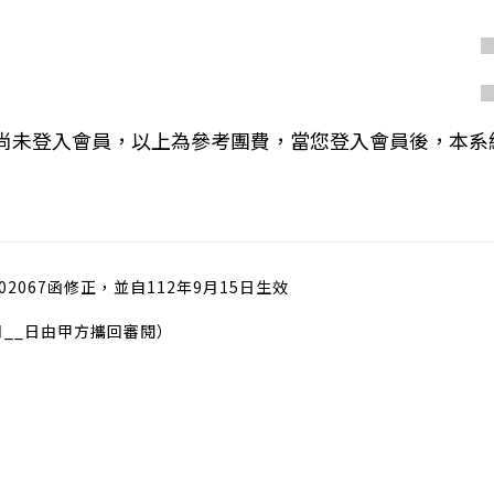
您尚未登入會員，以上為參考團費，當您登入會員後，本系
02067函修正，並自112年9月15日生效
月__日由甲方攜回審閱）