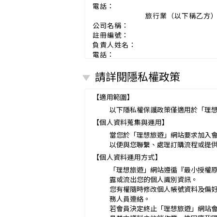
電話：
旅行業（以下稱乙方
公司名稱：
註冊編號：
負責人姓名：
電話：
營業所：
請詳閱隱私權政策
甲乙雙方同意就本旅遊事項，依下列約
第一條（國外旅遊之意義）
本契約所謂國外旅遊，係指到中華
【適用範圍】
赴中國大陸旅行者，準用本旅遊契
以下隱私權保護政策僅適用於「理
第二條（適用之範圍及順序）
【個人資料蒐集與運用】
甲乙雙方關於本旅遊之權利義務，
第三條（旅遊團名稱、旅遊行程及廣告
當您於「理想旅遊」網站要求加入
本旅遊團名稱為_______________
以便與您聯繫、處理訂購流程或提
一、
旅遊地區（國家、城市或觀光地點
【個人資料運用方式】
二、
行程（啟程出發地點、回程之終
「理想旅遊」網站遵循『最小授權
與本契約有關之附件、廣告、宣傳
露或流出您的個人識別資訊。
義務不得低於廣告之內容。
您有權隨時修改個人帳號資料及偏
第一項記載得以所刊登之廣告、宣
務人員連絡。
未記載第一項內容或記載之內容與
若會員決定終止「理想旅遊」網站
第四條（集合及出發時地）