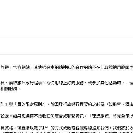
）
定辦理。
民國疆域以外其他國家或地區旅遊。
約之約定。
想旅遊」官方網站，其他通過本網站連結的合作網站不在此政策適用範圍
依本契約條款之約定定之；本契約中未約定者，適用中華民國有關法
責任）
會員、索取旅訊或行程表、或使用線上訂購服務、或參加其他活動時，「
_____
供相關服務。
）：________
止地點、日期、交通工具、住宿旅館、餐飲、遊覽、安排購物行程及其所
原則』與『目的限定原則』，除因履行旅遊行程契約之必要（如航空、酒
文件、行程表或說明會之說明內容均視為本契約內容之一部分。乙方
好設定。如果您選擇不接收任何廣告或聯繫資訊，「理想旅遊」將完全予
傳文件、行程表或說明會之說明內容代之。
刊登廣告、宣傳文件、行程表或說明會之說明記載不符者，以最有利
會員資格，可直接以電子郵件的方式或致電客服專線通知我們，我們將於