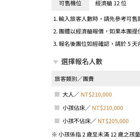
日本
斯洛伐克
克羅埃西亞
可售機位
經濟艙 12 位
斯洛維尼亞
中國
波士尼亞赫塞哥維納
1. 輸入旅客人數時，請先參考可售
北疆
俄羅斯聯邦
2. 團體以經濟艙報價，如果本團
韓國
3. 報名後團位如經確認，請於 5 
西南歐
首爾
荷蘭國王節
楓紅
選擇報名人數
英愛軍樂節
東南
賽普勒斯‧馬爾他
旅客類別／團費
泰國M
天空之城‧愛琴海三島
瑞士觀景火車名峰健行
大人／
NT$210,000
義大利
西西里島
西班牙
小孩佔床／
NT$210,000
葡萄牙
德國
奧地利
小孩不佔床／
NT$205,000
荷蘭
法國
瑞士
英國
愛爾蘭
※ 小孩係指 2 歲至未滿 12 歲