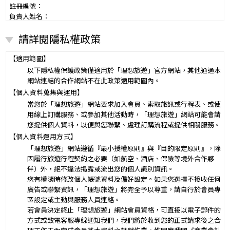
註冊編號：
負責人姓名：
電話：
請詳閱隱私權政策
營業所：
甲乙雙方同意就本旅遊事項，依下列約定辦理。
第一條（國外旅遊之意義）
【適用範圍】
本契約所謂國外旅遊，係指到中華民國疆域以外其他國家或地區旅
以下隱私權保護政策僅適用於「理想旅遊」官方網站，其他通過本
遊。
網站連結的合作網站不在此政策適用範圍內。
赴中國大陸旅行者，準用本旅遊契約之約定。
【個人資料蒐集與運用】
第二條（適用之範圍及順序）
當您於「理想旅遊」網站要求加入會員、索取旅訊或行程表、或使
甲乙雙方關於本旅遊之權利義務，依本契約條款之約定定之；本契約
用線上訂購服務、或參加其他活動時，「理想旅遊」網站可能會請
中未約定者，適用中華民國有關法令之規定。
您提供個人資料，以便與您聯繫、處理訂購流程或提供相關服務。
第三條（旅遊團名稱、旅遊行程及廣告責任）
【個人資料運用方式】
本旅遊團名稱為____________________
「理想旅遊」網站遵循『最小授權原則』與『目的限定原則』，除
一、
旅遊地區（國家、城市或觀光地點）：________
因履行旅遊行程契約之必要（如航空、酒店、保險等境外合作夥
行程（啟程出發地點、回程之終止地點、日期、交通工具、住
伴）外，絕不違法揭露或流出您的個人識別資訊。
二、
宿旅館、餐飲、遊覽、安排購物行程及其所附隨之服務說
您有權隨時修改個人帳號資料及偏好設定。如果您選擇不接收任何
明）：_________
廣告或聯繫資訊，「理想旅遊」將完全予以尊重，請自行於會員專
與本契約有關之附件、廣告、宣傳文件、行程表或說明會之說明內容
區設定或主動與服務人員連絡。
均視為本契約內容之一部分。乙方應確保廣告內容之真實，對甲方所
若會員決定終止「理想旅遊」網站會員資格，可直接以電子郵件的
負之義務不得低於廣告之內容。
方式或致電客服專線通知我們，我們將於收到您的正式請求後之合
第一項記載得以所刊登之廣告、宣傳文件、行程表或說明會之說明內