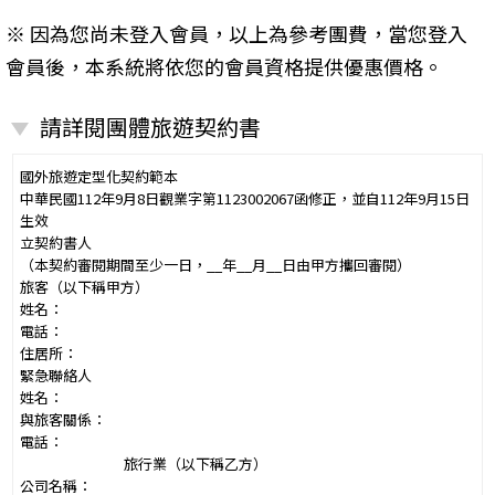
※ 因為您尚未登入會員，以上為參考團費，當您登入
會員後，本系統將依您的會員資格提供優惠價格。
請詳閱團體旅遊契約書
國外旅遊定型化契約範本
中華民國112年9月8日觀業字第1123002067函修正，並自112年9月15日
生效
立契約書人
（本契約審閱期間至少一日，__年__月__日由甲方攜回審閱）
旅客（以下稱甲方）
姓名：
電話：
住居所：
緊急聯絡人
姓名：
與旅客關係：
電話：
旅行業（以下稱乙方）
公司名稱：