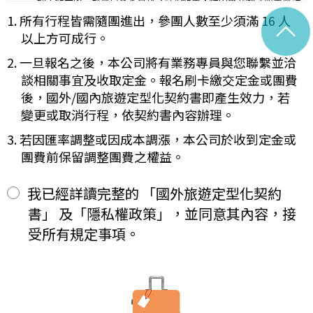
理工作天內完成會員基本資料之註銷作業，惟因應我國《商業會計
容代之。
法》及《稅捐稽徵法》之法定保存年限要求，相關交易憑證與帳務
1. 所有行程皆需隨團進出，參團人數至少須滿 16 人
^
未記載第一項內容或記載之內容與刊登廣告、宣傳文件、行程表或說
紀錄將於法定保存期限屆滿後自動進行安全銷毀，不在此限。自終
明會之說明記載不符者，以最有利於甲方之內容為準。
以上方可成行。
止「理想旅遊」網站會員身份之日起（以本站系統發出之確認電子
第四條（集合及出發時地）
郵件為準），您將即刻喪失所有本服務所提供之尊榮優惠及權益。
2. 一旦報名之後，本公司將有業務專員與您聯繫並洽
甲方應於民國_____年_____月_____日_____時_____分於
【Cookies 的運用政策】
__________準時集合出發。甲方未準時到約定地點集合致未能出
談相關事宜及收取定金。報名刷卡繳交定金或團費
為提供個人化的服務，本資訊網會使用 Cookies 技術來儲存並在
發，亦未能中途加入旅遊者，視為甲方任意解除契約，乙方得依第十
後，國外/國內旅遊定型化契約書即產生效力，若
某些時候追蹤使用者的資料。本網站使用 Cookies 大多僅基於輔
三條之約定，行使損害賠償請求權。
變更或取消行程，依契約書內容辦理。
助作用，例如儲存您偏好的特定種類資料，或儲存相關密碼以方便
第五條（旅遊費用及付款方式）
您上網至本行網站時不必每次再輸入密碼…等。
旅遊費用：______________________
3. 若因匯率調整或因成本調漲，本公司於收到定金或
※
Cookies 是網站伺服器用來和使用者瀏覽器進行溝通的一種技術，
除雙方有特別約定者外，甲方應依下列約定繳付：
團費前保留調整團費之權益。
它可能在使用者的電腦中儲存某些資訊，大部分 Cookies 的有效
簽訂本契約時，甲方應以_______(現金、信用卡、轉帳、支票
一、
期限僅限於一定期間或單次造訪。但是使用者可以經由瀏覽器的設
等方式)繳付新臺幣___________元。
定，取消或限制此項功能。
其餘款項以_______ (現金、信用卡、轉帳、支票等方式)於出發
我已經詳讀完整的 「國外旅遊定型化契約
二、
「理想旅遊」網站自動接收並紀錄您瀏覽或查詢時所產生的相關記
前三日或說明會時繳清。
書」 及「隱私權政策」，並同意其內容，接
錄，這是系統本身所自行記錄的行為，記錄包括您使用連線設備的
前項之特別約定，除經雙方同意並增訂其他協議事項於本契約第三十
IP 位址、使用時間、使用的瀏覽器、瀏覽及點選資料紀錄…等。這
七條，乙方不得以任何名義要求增加旅遊費用。
受所有規定事項。
些系統自動記錄的資料無法直接辨識個人身份，僅用於分析網站流
第六條（旅客怠於給付旅遊費用之效力）
量並提升「理想旅遊」網站的服務品質，請您放心。
甲方因可歸責自己之事由，怠於給付旅遊費用者，乙方得定相當期限
催告甲方給付，甲方逾期不為給付者，乙方得終止契約。甲方應賠償
【線上訂購與付款】
之費用，依第十三條約定辦理；乙方如有其他損害，並得請求賠償。
當您經由「理想旅遊」網站交易平台進行線上報名，為瞭解您購買
第七條（旅客協力義務）
產品或服務的類別與數量，以及付款人、收受貨款資料，「理想旅
旅遊需甲方之行為始能完成，而甲方不為其行為者，乙方得定相當期