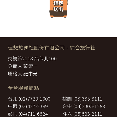
遊」網站將會以線上或離線方式，蒐集您主動提供所購買產品或服
限，催告甲方為之。甲方逾期不為其行為者，乙方得終止契約，並得
務內容（如品名、數量、金額等）、付款人資料（如姓名、電子郵
請求賠償因契約終止而生之損害。
件、地址、郵遞區號、電話、生日、性別、職業和個人興趣等）、
旅遊開始後，乙方依前項規定終止契約時，甲方得請求乙方墊付費用
收貨人資料（如姓名、電話、地址、郵遞區號等）、付款資料（如
將其送回原出發地。於到達後，由甲方附加年利率__％利息償還乙
銀行轉帳號碼等）等相關資訊。
方。
所有線上購物流程與加密機制，均依照交易安全認證中心以確保您
第八條（旅遊費用所涵蓋之項目）
的電子交易安全，「理想旅遊」網站採用寰宇數位認證中心提供之
甲方依第五條約定繳納之旅遊費用，除雙方依第三十七條另有約定以
GlobalTrust SSL 網站伺服器數位憑證機制，您的訂單在線上交易
外，應包括下列項目：
過程中，均採用國際最高標準的 256-bit 安全加密技術進行傳輸處
理想旅運社股份有限公司
- 綜合旅行社
代辦證件之行政規費：乙方代理甲方辦理出國所需之手續費及
理（即表示您傳送的資料正經過 SSL 保密機制的防護中，就算中
一、
簽證費及其他規費。
途被不法攔截，也是一堆亂碼無法解讀。），無資料外洩之虞。
交觀綜2118 品保北100
二、
交通運輸費：旅程所需各種交通運輸之費用。
【隱私權保護政策修訂】
三、
餐飲費：旅程中所列應由乙方安排之餐飲費用。
負責人 蔡榮一
「理想旅遊」網站保有修訂本政策之權利。當「理想旅遊」網站在
住宿費：旅程中所列住宿及旅館之費用，如甲方需要單人房，
四、
使用個人資料的規定上作出大修改時，會在網頁上張貼告示，通知
聯絡人 羅中光
經乙方同意安排者，甲方應補繳所需差額。
您相關事項。
五、
遊覽費用：旅程中所列之一切遊覽費用及入場門票費等。
【智慧財產權】
接送費：旅遊期間機場、港口、車站等與旅館間之一切接送費
六、
全台服務據點
尊重智慧財產權為全民應盡義務，「理想旅遊」網站所有程式、網
用。
站內容及圖片，均由「理想旅遊」或其他權利人依法擁有其智慧財
行李費：團體行李往返機場、港口、車站等與旅館間之一切接
台北 (02)7729-1000
桃園 (03)335-3111
產權，任何人不得逕自使用、修改、重製、公開播送、改作、散
七、
送費用及團體行李接送人員之小費，行李數量之重量依航空公
布、發行、公開發表、進行還原工程、解編或反向組譯。若需引用
司規定辦理。
中壢 (03)427-2389
台中 (04)2305-1288
或轉載，請事先依法取得「理想旅遊」或相關權利人之書面同意。
八、
稅捐：各地機場服務稅捐及團體餐宿稅捐。
彰化 (04)711-6624
斗六 (05)533-2111
【我們對保護您隱私權的承諾】
九、
服務費：領隊及其他乙方為甲方安排服務人員之報酬。