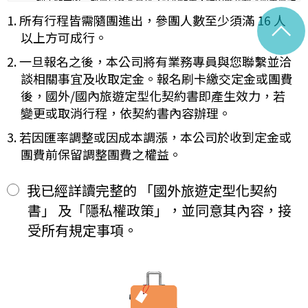
理工作天內完成會員基本資料之註銷作業，惟因應我國《商業會計
容代之。
法》及《稅捐稽徵法》之法定保存年限要求，相關交易憑證與帳務
1. 所有行程皆需隨團進出，參團人數至少須滿 16 人
^
未記載第一項內容或記載之內容與刊登廣告、宣傳文件、行程表或說
紀錄將於法定保存期限屆滿後自動進行安全銷毀，不在此限。自終
明會之說明記載不符者，以最有利於甲方之內容為準。
以上方可成行。
止「理想旅遊」網站會員身份之日起（以本站系統發出之確認電子
第四條（集合及出發時地）
郵件為準），您將即刻喪失所有本服務所提供之尊榮優惠及權益。
2. 一旦報名之後，本公司將有業務專員與您聯繫並洽
甲方應於民國_____年_____月_____日_____時_____分於
【Cookies 的運用政策】
__________準時集合出發。甲方未準時到約定地點集合致未能出
談相關事宜及收取定金。報名刷卡繳交定金或團費
為提供個人化的服務，本資訊網會使用 Cookies 技術來儲存並在
發，亦未能中途加入旅遊者，視為甲方任意解除契約，乙方得依第十
後，國外/國內旅遊定型化契約書即產生效力，若
某些時候追蹤使用者的資料。本網站使用 Cookies 大多僅基於輔
三條之約定，行使損害賠償請求權。
變更或取消行程，依契約書內容辦理。
助作用，例如儲存您偏好的特定種類資料，或儲存相關密碼以方便
第五條（旅遊費用及付款方式）
您上網至本行網站時不必每次再輸入密碼…等。
旅遊費用：______________________
3. 若因匯率調整或因成本調漲，本公司於收到定金或
※
Cookies 是網站伺服器用來和使用者瀏覽器進行溝通的一種技術，
除雙方有特別約定者外，甲方應依下列約定繳付：
團費前保留調整團費之權益。
它可能在使用者的電腦中儲存某些資訊，大部分 Cookies 的有效
簽訂本契約時，甲方應以_______(現金、信用卡、轉帳、支票
一、
期限僅限於一定期間或單次造訪。但是使用者可以經由瀏覽器的設
等方式)繳付新臺幣___________元。
定，取消或限制此項功能。
其餘款項以_______ (現金、信用卡、轉帳、支票等方式)於出發
我已經詳讀完整的 「國外旅遊定型化契約
二、
「理想旅遊」網站自動接收並紀錄您瀏覽或查詢時所產生的相關記
前三日或說明會時繳清。
書」 及「隱私權政策」，並同意其內容，接
錄，這是系統本身所自行記錄的行為，記錄包括您使用連線設備的
前項之特別約定，除經雙方同意並增訂其他協議事項於本契約第三十
IP 位址、使用時間、使用的瀏覽器、瀏覽及點選資料紀錄…等。這
七條，乙方不得以任何名義要求增加旅遊費用。
受所有規定事項。
些系統自動記錄的資料無法直接辨識個人身份，僅用於分析網站流
第六條（旅客怠於給付旅遊費用之效力）
量並提升「理想旅遊」網站的服務品質，請您放心。
甲方因可歸責自己之事由，怠於給付旅遊費用者，乙方得定相當期限
催告甲方給付，甲方逾期不為給付者，乙方得終止契約。甲方應賠償
【線上訂購與付款】
之費用，依第十三條約定辦理；乙方如有其他損害，並得請求賠償。
當您經由「理想旅遊」網站交易平台進行線上報名，為瞭解您購買
第七條（旅客協力義務）
產品或服務的類別與數量，以及付款人、收受貨款資料，「理想旅
旅遊需甲方之行為始能完成，而甲方不為其行為者，乙方得定相當期