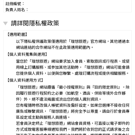
註冊編號：
負責人姓名：
電話：
請詳閱隱私權政策
營業所：
甲乙雙方同意就本旅遊事項，依下列約定辦理。
第一條（國外旅遊之意義）
【適用範圍】
本契約所謂國外旅遊，係指到中華民國疆域以外其他國家或地區旅
以下隱私權保護政策僅適用於「理想旅遊」官方網站，其他通過本
遊。
網站連結的合作網站不在此政策適用範圍內。
赴中國大陸旅行者，準用本旅遊契約之約定。
【個人資料蒐集與運用】
第二條（適用之範圍及順序）
當您於「理想旅遊」網站要求加入會員、索取旅訊或行程表、或使
甲乙雙方關於本旅遊之權利義務，依本契約條款之約定定之；本契約
用線上訂購服務、或參加其他活動時，「理想旅遊」網站可能會請
中未約定者，適用中華民國有關法令之規定。
您提供個人資料，以便與您聯繫、處理訂購流程或提供相關服務。
第三條（旅遊團名稱、旅遊行程及廣告責任）
【個人資料運用方式】
本旅遊團名稱為____________________
「理想旅遊」網站遵循『最小授權原則』與『目的限定原則』，除
一、
旅遊地區（國家、城市或觀光地點）：________
因履行旅遊行程契約之必要（如航空、酒店、保險等境外合作夥
行程（啟程出發地點、回程之終止地點、日期、交通工具、住
伴）外，絕不違法揭露或流出您的個人識別資訊。
二、
宿旅館、餐飲、遊覽、安排購物行程及其所附隨之服務說
您有權隨時修改個人帳號資料及偏好設定。如果您選擇不接收任何
明）：_________
廣告或聯繫資訊，「理想旅遊」將完全予以尊重，請自行於會員專
與本契約有關之附件、廣告、宣傳文件、行程表或說明會之說明內容
區設定或主動與服務人員連絡。
均視為本契約內容之一部分。乙方應確保廣告內容之真實，對甲方所
若會員決定終止「理想旅遊」網站會員資格，可直接以電子郵件的
負之義務不得低於廣告之內容。
方式或致電客服專線通知我們，我們將於收到您的正式請求後之合
第一項記載得以所刊登之廣告、宣傳文件、行程表或說明會之說明內