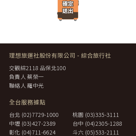
遊」網站將會以線上或離線方式，蒐集您主動提供所購買產品或服
限，催告甲方為之。甲方逾期不為其行為者，乙方得終止契約，並得
務內容（如品名、數量、金額等）、付款人資料（如姓名、電子郵
請求賠償因契約終止而生之損害。
件、地址、郵遞區號、電話、生日、性別、職業和個人興趣等）、
旅遊開始後，乙方依前項規定終止契約時，甲方得請求乙方墊付費用
收貨人資料（如姓名、電話、地址、郵遞區號等）、付款資料（如
將其送回原出發地。於到達後，由甲方附加年利率__％利息償還乙
銀行轉帳號碼等）等相關資訊。
方。
所有線上購物流程與加密機制，均依照交易安全認證中心以確保您
第八條（旅遊費用所涵蓋之項目）
的電子交易安全，「理想旅遊」網站採用寰宇數位認證中心提供之
甲方依第五條約定繳納之旅遊費用，除雙方依第三十七條另有約定以
GlobalTrust SSL 網站伺服器數位憑證機制，您的訂單在線上交易
外，應包括下列項目：
過程中，均採用國際最高標準的 256-bit 安全加密技術進行傳輸處
理想旅運社股份有限公司
- 綜合旅行社
代辦證件之行政規費：乙方代理甲方辦理出國所需之手續費及
理（即表示您傳送的資料正經過 SSL 保密機制的防護中，就算中
一、
簽證費及其他規費。
途被不法攔截，也是一堆亂碼無法解讀。），無資料外洩之虞。
交觀綜2118 品保北100
二、
交通運輸費：旅程所需各種交通運輸之費用。
【隱私權保護政策修訂】
三、
餐飲費：旅程中所列應由乙方安排之餐飲費用。
負責人 蔡榮一
「理想旅遊」網站保有修訂本政策之權利。當「理想旅遊」網站在
住宿費：旅程中所列住宿及旅館之費用，如甲方需要單人房，
四、
使用個人資料的規定上作出大修改時，會在網頁上張貼告示，通知
聯絡人 羅中光
經乙方同意安排者，甲方應補繳所需差額。
您相關事項。
五、
遊覽費用：旅程中所列之一切遊覽費用及入場門票費等。
【智慧財產權】
接送費：旅遊期間機場、港口、車站等與旅館間之一切接送費
六、
全台服務據點
尊重智慧財產權為全民應盡義務，「理想旅遊」網站所有程式、網
用。
站內容及圖片，均由「理想旅遊」或其他權利人依法擁有其智慧財
行李費：團體行李往返機場、港口、車站等與旅館間之一切接
台北 (02)7729-1000
桃園 (03)335-3111
產權，任何人不得逕自使用、修改、重製、公開播送、改作、散
七、
送費用及團體行李接送人員之小費，行李數量之重量依航空公
布、發行、公開發表、進行還原工程、解編或反向組譯。若需引用
司規定辦理。
中壢 (03)427-2389
台中 (04)2305-1288
或轉載，請事先依法取得「理想旅遊」或相關權利人之書面同意。
八、
稅捐：各地機場服務稅捐及團體餐宿稅捐。
彰化 (04)711-6624
斗六 (05)533-2111
【我們對保護您隱私權的承諾】
九、
服務費：領隊及其他乙方為甲方安排服務人員之報酬。