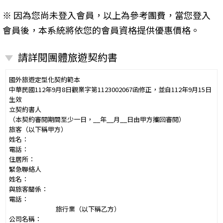
※ 因為您尚未登入會員，以上為參考團費，當您登入
會員後，本系統將依您的會員資格提供優惠價格。
請詳閱團體旅遊契約書
國外旅遊定型化契約範本
中華民國112年9月8日觀業字第1123002067函修正，並自112年9月15日
生效
立契約書人
（本契約審閱期間至少一日，__年__月__日由甲方攜回審閱）
旅客（以下稱甲方）
姓名：
電話：
住居所：
緊急聯絡人
姓名：
與旅客關係：
電話：
旅行業（以下稱乙方）
公司名稱：