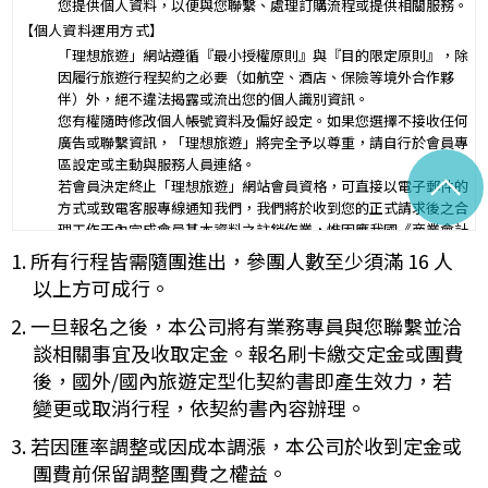
您提供個人資料，以便與您聯繫、處理訂購流程或提供相關服務。
第三條（旅遊團名稱、旅遊行程及廣告責任）
【個人資料運用方式】
本旅遊團名稱為____________________
「理想旅遊」網站遵循『最小授權原則』與『目的限定原則』，除
一、
旅遊地區（國家、城市或觀光地點）：________
因履行旅遊行程契約之必要（如航空、酒店、保險等境外合作夥
行程（啟程出發地點、回程之終止地點、日期、交通工具、住
伴）外，絕不違法揭露或流出您的個人識別資訊。
二、
宿旅館、餐飲、遊覽、安排購物行程及其所附隨之服務說
您有權隨時修改個人帳號資料及偏好設定。如果您選擇不接收任何
明）：_________
廣告或聯繫資訊，「理想旅遊」將完全予以尊重，請自行於會員專
與本契約有關之附件、廣告、宣傳文件、行程表或說明會之說明內容
區設定或主動與服務人員連絡。
^
均視為本契約內容之一部分。乙方應確保廣告內容之真實，對甲方所
若會員決定終止「理想旅遊」網站會員資格，可直接以電子郵件的
負之義務不得低於廣告之內容。
方式或致電客服專線通知我們，我們將於收到您的正式請求後之合
第一項記載得以所刊登之廣告、宣傳文件、行程表或說明會之說明內
理工作天內完成會員基本資料之註銷作業，惟因應我國《商業會計
容代之。
法》及《稅捐稽徵法》之法定保存年限要求，相關交易憑證與帳務
1. 所有行程皆需隨團進出，參團人數至少須滿 16 人
未記載第一項內容或記載之內容與刊登廣告、宣傳文件、行程表或說
紀錄將於法定保存期限屆滿後自動進行安全銷毀，不在此限。自終
明會之說明記載不符者，以最有利於甲方之內容為準。
以上方可成行。
止「理想旅遊」網站會員身份之日起（以本站系統發出之確認電子
第四條（集合及出發時地）
郵件為準），您將即刻喪失所有本服務所提供之尊榮優惠及權益。
2. 一旦報名之後，本公司將有業務專員與您聯繫並洽
甲方應於民國_____年_____月_____日_____時_____分於
【Cookies 的運用政策】
__________準時集合出發。甲方未準時到約定地點集合致未能出
談相關事宜及收取定金。報名刷卡繳交定金或團費
為提供個人化的服務，本資訊網會使用 Cookies 技術來儲存並在
發，亦未能中途加入旅遊者，視為甲方任意解除契約，乙方得依第十
後，國外/國內旅遊定型化契約書即產生效力，若
某些時候追蹤使用者的資料。本網站使用 Cookies 大多僅基於輔
三條之約定，行使損害賠償請求權。
變更或取消行程，依契約書內容辦理。
助作用，例如儲存您偏好的特定種類資料，或儲存相關密碼以方便
第五條（旅遊費用及付款方式）
您上網至本行網站時不必每次再輸入密碼…等。
旅遊費用：______________________
3. 若因匯率調整或因成本調漲，本公司於收到定金或
※
Cookies 是網站伺服器用來和使用者瀏覽器進行溝通的一種技術，
除雙方有特別約定者外，甲方應依下列約定繳付：
團費前保留調整團費之權益。
它可能在使用者的電腦中儲存某些資訊，大部分 Cookies 的有效
簽訂本契約時，甲方應以_______(現金、信用卡、轉帳、支票
一、