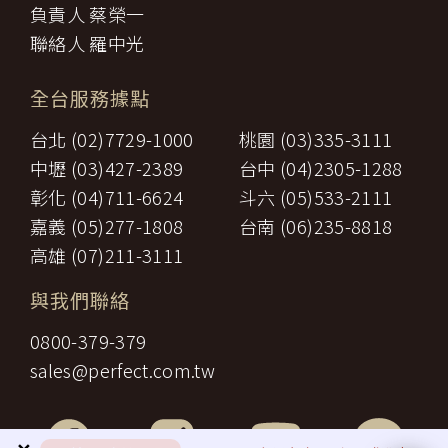
三、
餐飲費：旅程中所列應由乙方安排之餐飲費用。
負責人 蔡榮一
「理想旅遊」網站保有修訂本政策之權利。當「理想旅遊」網站在
住宿費：旅程中所列住宿及旅館之費用，如甲方需要單人房，
四、
使用個人資料的規定上作出大修改時，會在網頁上張貼告示，通知
聯絡人 羅中光
經乙方同意安排者，甲方應補繳所需差額。
您相關事項。
五、
遊覽費用：旅程中所列之一切遊覽費用及入場門票費等。
【智慧財產權】
接送費：旅遊期間機場、港口、車站等與旅館間之一切接送費
六、
全台服務據點
尊重智慧財產權為全民應盡義務，「理想旅遊」網站所有程式、網
用。
站內容及圖片，均由「理想旅遊」或其他權利人依法擁有其智慧財
行李費：團體行李往返機場、港口、車站等與旅館間之一切接
台北 (02)7729-1000
桃園 (03)335-3111
產權，任何人不得逕自使用、修改、重製、公開播送、改作、散
七、
送費用及團體行李接送人員之小費，行李數量之重量依航空公
布、發行、公開發表、進行還原工程、解編或反向組譯。若需引用
司規定辦理。
中壢 (03)427-2389
台中 (04)2305-1288
或轉載，請事先依法取得「理想旅遊」或相關權利人之書面同意。
八、
稅捐：各地機場服務稅捐及團體餐宿稅捐。
彰化 (04)711-6624
斗六 (05)533-2111
【我們對保護您隱私權的承諾】
九、
服務費：領隊及其他乙方為甲方安排服務人員之報酬。
十、
保險費：責任保險及履約保證保險。
嘉義 (05)277-1808
台南 (06)235-8818
為確保您的個人資料安全，我們傳遞所有隱私權與安全準則予「理
前項第二款交通運輸費及第五款遊覽費用，其費用於契約簽訂後經政
想旅遊」公司員工，並在公司內落實隱私權防護措施。
高雄 (07)211-3111
府機關或經營管理業者公布調高或調低逾百分之十者，應由甲方補
【隱私權問題】
足，或由乙方退還。
本服務條款之解釋與適用，以及相關爭議，均應依照中華民國法律
與我們聯絡
第一項第二款至第五款之年長者門票減免、兒童住宿不佔床及各項優
予以處理，並以台灣台北地方法院為第一審管轄法院。若您對在
惠等，詳如附件（報價單）。如契約相關文件均未記載者，甲方得請
「理想旅遊」中的隱私權有任何疑問，請透過客服信箱與我們聯
0800-379-379
求如實退還差額。
繫。
第九條（旅遊費用所未涵蓋項目）
sales@perfect.com.tw
第五條之旅遊費用，除雙方依第三十七條另有約定者外，不包含下列
項目：
一、
非本旅遊契約所列行程之一切費用。
甲方之個人費用：如自費行程費用、行李超重費、飲料及酒