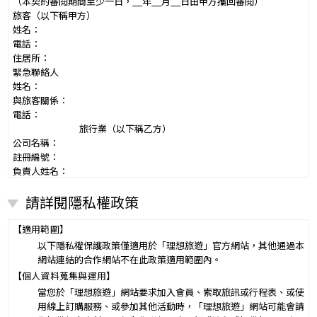
（本契約審閱期間至少一日，__年__月__日由甲方攜回審閱）
旅客（以下稱甲方）
姓名：
電話：
住居所：
緊急聯絡人
姓名：
與旅客關係：
電話：
旅行業（以下稱乙方）
公司名稱：
註冊編號：
負責人姓名：
電話：
請詳閱隱私權政策
營業所：
甲乙雙方同意就本旅遊事項，依下列約定辦理。
第一條（國外旅遊之意義）
【適用範圍】
本契約所謂國外旅遊，係指到中華民國疆域以外其他國家或地區旅
以下隱私權保護政策僅適用於「理想旅遊」官方網站，其他通過本
遊。
網站連結的合作網站不在此政策適用範圍內。
赴中國大陸旅行者，準用本旅遊契約之約定。
【個人資料蒐集與運用】
第二條（適用之範圍及順序）
當您於「理想旅遊」網站要求加入會員、索取旅訊或行程表、或使
甲乙雙方關於本旅遊之權利義務，依本契約條款之約定定之；本契約
用線上訂購服務、或參加其他活動時，「理想旅遊」網站可能會請
中未約定者，適用中華民國有關法令之規定。