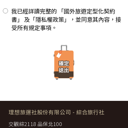
期限僅限於一定期間或單次造訪。但是使用者可以經由瀏覽器的設
等方式)繳付新臺幣___________元。
定，取消或限制此項功能。
其餘款項以_______ (現金、信用卡、轉帳、支票等方式)於出發
我已經詳讀完整的 「國外旅遊定型化契約
二、
「理想旅遊」網站自動接收並紀錄您瀏覽或查詢時所產生的相關記
前三日或說明會時繳清。
書」 及「隱私權政策」，並同意其內容，接
錄，這是系統本身所自行記錄的行為，記錄包括您使用連線設備的
前項之特別約定，除經雙方同意並增訂其他協議事項於本契約第三十
IP 位址、使用時間、使用的瀏覽器、瀏覽及點選資料紀錄…等。這
七條，乙方不得以任何名義要求增加旅遊費用。
受所有規定事項。
些系統自動記錄的資料無法直接辨識個人身份，僅用於分析網站流
第六條（旅客怠於給付旅遊費用之效力）
量並提升「理想旅遊」網站的服務品質，請您放心。
甲方因可歸責自己之事由，怠於給付旅遊費用者，乙方得定相當期限
催告甲方給付，甲方逾期不為給付者，乙方得終止契約。甲方應賠償
【線上訂購與付款】
之費用，依第十三條約定辦理；乙方如有其他損害，並得請求賠償。
當您經由「理想旅遊」網站交易平台進行線上報名，為瞭解您購買
第七條（旅客協力義務）
產品或服務的類別與數量，以及付款人、收受貨款資料，「理想旅
旅遊需甲方之行為始能完成，而甲方不為其行為者，乙方得定相當期
遊」網站將會以線上或離線方式，蒐集您主動提供所購買產品或服
限，催告甲方為之。甲方逾期不為其行為者，乙方得終止契約，並得
務內容（如品名、數量、金額等）、付款人資料（如姓名、電子郵
請求賠償因契約終止而生之損害。
件、地址、郵遞區號、電話、生日、性別、職業和個人興趣等）、
旅遊開始後，乙方依前項規定終止契約時，甲方得請求乙方墊付費用
收貨人資料（如姓名、電話、地址、郵遞區號等）、付款資料（如
將其送回原出發地。於到達後，由甲方附加年利率__％利息償還乙
銀行轉帳號碼等）等相關資訊。
方。
所有線上購物流程與加密機制，均依照交易安全認證中心以確保您
第八條（旅遊費用所涵蓋之項目）
的電子交易安全，「理想旅遊」網站採用寰宇數位認證中心提供之
甲方依第五條約定繳納之旅遊費用，除雙方依第三十七條另有約定以
GlobalTrust SSL 網站伺服器數位憑證機制，您的訂單在線上交易
外，應包括下列項目：
過程中，均採用國際最高標準的 256-bit 安全加密技術進行傳輸處
理想旅運社股份有限公司
- 綜合旅行社
代辦證件之行政規費：乙方代理甲方辦理出國所需之手續費及
理（即表示您傳送的資料正經過 SSL 保密機制的防護中，就算中
一、
簽證費及其他規費。
途被不法攔截，也是一堆亂碼無法解讀。），無資料外洩之虞。
交觀綜2118 品保北100
二、
交通運輸費：旅程所需各種交通運輸之費用。
【隱私權保護政策修訂】