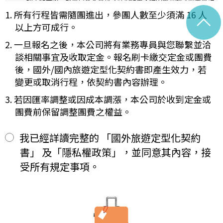
理工作天內完成會員基本資料之註銷作業，惟因應我國《商業會計
容代之。
法》及《稅捐稽徵法》之法定保存年限要求，相關交易憑證與帳務
1. 所有行程皆需隨團進出，參團人數至少須滿 16 人
^
未記載第一項內容或記載之內容與刊登廣告、宣傳文件、行程表或說
紀錄將於法定保存期限屆滿後自動進行安全銷毀，不在此限。自終
明會之說明記載不符者，以最有利於甲方之內容為準。
以上方可成行。
止「理想旅遊」網站會員身份之日起（以本站系統發出之確認電子
第四條（集合及出發時地）
郵件為準），您將即刻喪失所有本服務所提供之尊榮優惠及權益。
2. 一旦報名之後，本公司將有業務專員與您聯繫並洽
甲方應於民國_____年_____月_____日_____時_____分於
【Cookies 的運用政策】
__________準時集合出發。甲方未準時到約定地點集合致未能出
談相關事宜及收取定金。報名刷卡繳交定金或團費
為提供個人化的服務，本資訊網會使用 Cookies 技術來儲存並在
發，亦未能中途加入旅遊者，視為甲方任意解除契約，乙方得依第十
後，國外/國內旅遊定型化契約書即產生效力，若
某些時候追蹤使用者的資料。本網站使用 Cookies 大多僅基於輔
三條之約定，行使損害賠償請求權。
變更或取消行程，依契約書內容辦理。
助作用，例如儲存您偏好的特定種類資料，或儲存相關密碼以方便
第五條（旅遊費用及付款方式）
您上網至本行網站時不必每次再輸入密碼…等。
旅遊費用：______________________
3. 若因匯率調整或因成本調漲，本公司於收到定金或
※
Cookies 是網站伺服器用來和使用者瀏覽器進行溝通的一種技術，
除雙方有特別約定者外，甲方應依下列約定繳付：
團費前保留調整團費之權益。
它可能在使用者的電腦中儲存某些資訊，大部分 Cookies 的有效
簽訂本契約時，甲方應以_______(現金、信用卡、轉帳、支票
一、
期限僅限於一定期間或單次造訪。但是使用者可以經由瀏覽器的設
等方式)繳付新臺幣___________元。
定，取消或限制此項功能。
其餘款項以_______ (現金、信用卡、轉帳、支票等方式)於出發
我已經詳讀完整的 「國外旅遊定型化契約
二、
「理想旅遊」網站自動接收並紀錄您瀏覽或查詢時所產生的相關記
前三日或說明會時繳清。
書」 及「隱私權政策」，並同意其內容，接
錄，這是系統本身所自行記錄的行為，記錄包括您使用連線設備的
前項之特別約定，除經雙方同意並增訂其他協議事項於本契約第三十
IP 位址、使用時間、使用的瀏覽器、瀏覽及點選資料紀錄…等。這
七條，乙方不得以任何名義要求增加旅遊費用。
受所有規定事項。
些系統自動記錄的資料無法直接辨識個人身份，僅用於分析網站流
第六條（旅客怠於給付旅遊費用之效力）
量並提升「理想旅遊」網站的服務品質，請您放心。
甲方因可歸責自己之事由，怠於給付旅遊費用者，乙方得定相當期限
催告甲方給付，甲方逾期不為給付者，乙方得終止契約。甲方應賠償
【線上訂購與付款】
之費用，依第十三條約定辦理；乙方如有其他損害，並得請求賠償。
當您經由「理想旅遊」網站交易平台進行線上報名，為瞭解您購買
第七條（旅客協力義務）
產品或服務的類別與數量，以及付款人、收受貨款資料，「理想旅
旅遊需甲方之行為始能完成，而甲方不為其行為者，乙方得定相當期