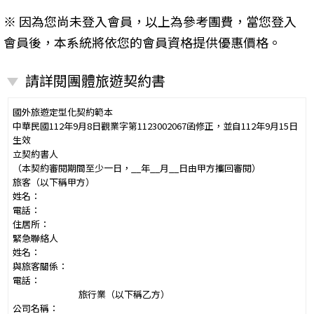
※ 因為您尚未登入會員，以上為參考團費，當您登入
會員後，本系統將依您的會員資格提供優惠價格。
請詳閱團體旅遊契約書
國外旅遊定型化契約範本
中華民國112年9月8日觀業字第1123002067函修正，並自112年9月15日
生效
立契約書人
（本契約審閱期間至少一日，__年__月__日由甲方攜回審閱）
旅客（以下稱甲方）
姓名：
電話：
住居所：
緊急聯絡人
姓名：
與旅客關係：
電話：
旅行業（以下稱乙方）
公司名稱：