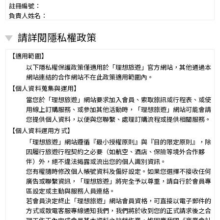
註冊編號：
負責人姓名：
電話：
請詳閱隱私權政策
營業所：
甲乙雙方同意就本旅遊事項，依下列約定辦理。
第一條（國外旅遊之意義）
【適用範圍】
本契約所謂國外旅遊，係指到中華民國疆域以外其他國家或地區旅
以下隱私權保護政策僅適用於「理想旅遊」官方網站，其他通過本
遊。
網站連結的合作網站不在此政策適用範圍內。
赴中國大陸旅行者，準用本旅遊契約之約定。
【個人資料蒐集與運用】
第二條（適用之範圍及順序）
當您於「理想旅遊」網站要求加入會員、索取旅訊或行程表、或使
甲乙雙方關於本旅遊之權利義務，依本契約條款之約定定之；本契約
用線上訂購服務、或參加其他活動時，「理想旅遊」網站可能會請
中未約定者，適用中華民國有關法令之規定。
您提供個人資料，以便與您聯繫、處理訂購流程或提供相關服務。
第三條（旅遊團名稱、旅遊行程及廣告責任）
【個人資料運用方式】
本旅遊團名稱為____________________
「理想旅遊」網站遵循『最小授權原則』與『目的限定原則』，除
一、
旅遊地區（國家、城市或觀光地點）：________
因履行旅遊行程契約之必要（如航空、酒店、保險等境外合作夥
行程（啟程出發地點、回程之終止地點、日期、交通工具、住
伴）外，絕不違法揭露或流出您的個人識別資訊。
二、
宿旅館、餐飲、遊覽、安排購物行程及其所附隨之服務說
您有權隨時修改個人帳號資料及偏好設定。如果您選擇不接收任何
明）：_________
廣告或聯繫資訊，「理想旅遊」將完全予以尊重，請自行於會員專
與本契約有關之附件、廣告、宣傳文件、行程表或說明會之說明內容
區設定或主動與服務人員連絡。
均視為本契約內容之一部分。乙方應確保廣告內容之真實，對甲方所
若會員決定終止「理想旅遊」網站會員資格，可直接以電子郵件的
負之義務不得低於廣告之內容。
方式或致電客服專線通知我們，我們將於收到您的正式請求後之合
第一項記載得以所刊登之廣告、宣傳文件、行程表或說明會之說明內