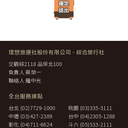
遊」網站將會以線上或離線方式，蒐集您主動提供所購買產品或服
限，催告甲方為之。甲方逾期不為其行為者，乙方得終止契約，並得
務內容（如品名、數量、金額等）、付款人資料（如姓名、電子郵
請求賠償因契約終止而生之損害。
件、地址、郵遞區號、電話、生日、性別、職業和個人興趣等）、
旅遊開始後，乙方依前項規定終止契約時，甲方得請求乙方墊付費用
收貨人資料（如姓名、電話、地址、郵遞區號等）、付款資料（如
將其送回原出發地。於到達後，由甲方附加年利率__％利息償還乙
銀行轉帳號碼等）等相關資訊。
方。
所有線上購物流程與加密機制，均依照交易安全認證中心以確保您
第八條（旅遊費用所涵蓋之項目）
的電子交易安全，「理想旅遊」網站採用寰宇數位認證中心提供之
甲方依第五條約定繳納之旅遊費用，除雙方依第三十七條另有約定以
GlobalTrust SSL 網站伺服器數位憑證機制，您的訂單在線上交易
外，應包括下列項目：
過程中，均採用國際最高標準的 256-bit 安全加密技術進行傳輸處
理想旅運社股份有限公司
- 綜合旅行社
代辦證件之行政規費：乙方代理甲方辦理出國所需之手續費及
理（即表示您傳送的資料正經過 SSL 保密機制的防護中，就算中
一、
簽證費及其他規費。
途被不法攔截，也是一堆亂碼無法解讀。），無資料外洩之虞。
交觀綜2118 品保北100
二、
交通運輸費：旅程所需各種交通運輸之費用。
【隱私權保護政策修訂】
三、
餐飲費：旅程中所列應由乙方安排之餐飲費用。
負責人 蔡榮一
「理想旅遊」網站保有修訂本政策之權利。當「理想旅遊」網站在
住宿費：旅程中所列住宿及旅館之費用，如甲方需要單人房，
四、
使用個人資料的規定上作出大修改時，會在網頁上張貼告示，通知
聯絡人 羅中光
經乙方同意安排者，甲方應補繳所需差額。
您相關事項。
五、
遊覽費用：旅程中所列之一切遊覽費用及入場門票費等。
【智慧財產權】
接送費：旅遊期間機場、港口、車站等與旅館間之一切接送費
六、
全台服務據點
尊重智慧財產權為全民應盡義務，「理想旅遊」網站所有程式、網
用。
站內容及圖片，均由「理想旅遊」或其他權利人依法擁有其智慧財
行李費：團體行李往返機場、港口、車站等與旅館間之一切接
台北 (02)7729-1000
桃園 (03)335-3111
產權，任何人不得逕自使用、修改、重製、公開播送、改作、散
七、
送費用及團體行李接送人員之小費，行李數量之重量依航空公
布、發行、公開發表、進行還原工程、解編或反向組譯。若需引用
司規定辦理。
中壢 (03)427-2389
台中 (04)2305-1288
或轉載，請事先依法取得「理想旅遊」或相關權利人之書面同意。
八、
稅捐：各地機場服務稅捐及團體餐宿稅捐。
彰化 (04)711-6624
斗六 (05)533-2111
【我們對保護您隱私權的承諾】
九、
服務費：領隊及其他乙方為甲方安排服務人員之報酬。