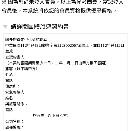
※ 因為您尚未登入會員，以上為參考團費，當您登入
會員後，本系統將依您的會員資格提供優惠價格。
請詳閱團體旅遊契約書
國外旅遊定型化契約範本
中華民國112年9月8日觀業字第1123002067函修正，並自112年9月15日
生效
立契約書人
（本契約審閱期間至少一日，__年__月__日由甲方攜回審閱）
旅客（以下稱甲方）
姓名：
電話：
住居所：
緊急聯絡人
姓名：
與旅客關係：
電話：
旅行業（以下稱乙方）
公司名稱：
註冊編號：