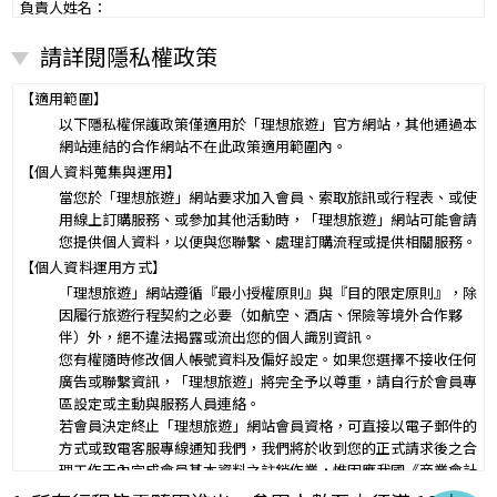
負責人姓名：
電話：
請詳閱隱私權政策
營業所：
甲乙雙方同意就本旅遊事項，依下列約定辦理。
第一條（國外旅遊之意義）
【適用範圍】
本契約所謂國外旅遊，係指到中華民國疆域以外其他國家或地區旅
以下隱私權保護政策僅適用於「理想旅遊」官方網站，其他通過本
遊。
網站連結的合作網站不在此政策適用範圍內。
赴中國大陸旅行者，準用本旅遊契約之約定。
【個人資料蒐集與運用】
第二條（適用之範圍及順序）
當您於「理想旅遊」網站要求加入會員、索取旅訊或行程表、或使
甲乙雙方關於本旅遊之權利義務，依本契約條款之約定定之；本契約
用線上訂購服務、或參加其他活動時，「理想旅遊」網站可能會請
中未約定者，適用中華民國有關法令之規定。
您提供個人資料，以便與您聯繫、處理訂購流程或提供相關服務。
第三條（旅遊團名稱、旅遊行程及廣告責任）
【個人資料運用方式】
本旅遊團名稱為____________________
「理想旅遊」網站遵循『最小授權原則』與『目的限定原則』，除
一、
旅遊地區（國家、城市或觀光地點）：________
因履行旅遊行程契約之必要（如航空、酒店、保險等境外合作夥
行程（啟程出發地點、回程之終止地點、日期、交通工具、住
伴）外，絕不違法揭露或流出您的個人識別資訊。
二、
宿旅館、餐飲、遊覽、安排購物行程及其所附隨之服務說
您有權隨時修改個人帳號資料及偏好設定。如果您選擇不接收任何
明）：_________
廣告或聯繫資訊，「理想旅遊」將完全予以尊重，請自行於會員專
與本契約有關之附件、廣告、宣傳文件、行程表或說明會之說明內容
區設定或主動與服務人員連絡。
均視為本契約內容之一部分。乙方應確保廣告內容之真實，對甲方所
若會員決定終止「理想旅遊」網站會員資格，可直接以電子郵件的
負之義務不得低於廣告之內容。
方式或致電客服專線通知我們，我們將於收到您的正式請求後之合
第一項記載得以所刊登之廣告、宣傳文件、行程表或說明會之說明內
理工作天內完成會員基本資料之註銷作業，惟因應我國《商業會計
容代之。
法》及《稅捐稽徵法》之法定保存年限要求，相關交易憑證與帳務