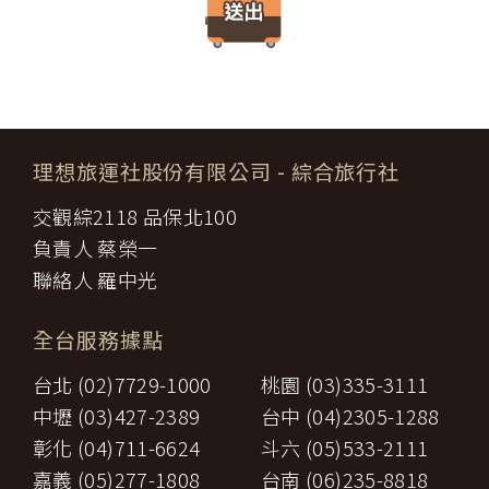
請求賠償因契約終止而生之損害。
件、地址、郵遞區號、電話、生日、性別、職業和個人興趣等）、
旅遊開始後，乙方依前項規定終止契約時，甲方得請求乙方墊付費用
收貨人資料（如姓名、電話、地址、郵遞區號等）、付款資料（如
將其送回原出發地。於到達後，由甲方附加年利率__％利息償還乙
銀行轉帳號碼等）等相關資訊。
方。
所有線上購物流程與加密機制，均依照交易安全認證中心以確保您
第八條（旅遊費用所涵蓋之項目）
的電子交易安全，「理想旅遊」網站採用寰宇數位認證中心提供之
甲方依第五條約定繳納之旅遊費用，除雙方依第三十七條另有約定以
GlobalTrust SSL 網站伺服器數位憑證機制，您的訂單在線上交易
外，應包括下列項目：
過程中，均採用國際最高標準的 256-bit 安全加密技術進行傳輸處
理想旅運社股份有限公司
- 綜合旅行社
代辦證件之行政規費：乙方代理甲方辦理出國所需之手續費及
理（即表示您傳送的資料正經過 SSL 保密機制的防護中，就算中
一、
簽證費及其他規費。
途被不法攔截，也是一堆亂碼無法解讀。），無資料外洩之虞。
交觀綜2118 品保北100
二、
交通運輸費：旅程所需各種交通運輸之費用。
【隱私權保護政策修訂】
三、
餐飲費：旅程中所列應由乙方安排之餐飲費用。
負責人 蔡榮一
「理想旅遊」網站保有修訂本政策之權利。當「理想旅遊」網站在
住宿費：旅程中所列住宿及旅館之費用，如甲方需要單人房，
四、
使用個人資料的規定上作出大修改時，會在網頁上張貼告示，通知
聯絡人 羅中光
經乙方同意安排者，甲方應補繳所需差額。
您相關事項。
五、
遊覽費用：旅程中所列之一切遊覽費用及入場門票費等。
【智慧財產權】
接送費：旅遊期間機場、港口、車站等與旅館間之一切接送費
六、
全台服務據點
尊重智慧財產權為全民應盡義務，「理想旅遊」網站所有程式、網
用。
站內容及圖片，均由「理想旅遊」或其他權利人依法擁有其智慧財
行李費：團體行李往返機場、港口、車站等與旅館間之一切接
台北 (02)7729-1000
桃園 (03)335-3111
產權，任何人不得逕自使用、修改、重製、公開播送、改作、散
七、
送費用及團體行李接送人員之小費，行李數量之重量依航空公
布、發行、公開發表、進行還原工程、解編或反向組譯。若需引用
司規定辦理。
中壢 (03)427-2389
台中 (04)2305-1288
或轉載，請事先依法取得「理想旅遊」或相關權利人之書面同意。
八、
稅捐：各地機場服務稅捐及團體餐宿稅捐。
彰化 (04)711-6624
斗六 (05)533-2111
【我們對保護您隱私權的承諾】
九、
服務費：領隊及其他乙方為甲方安排服務人員之報酬。
十、
保險費：責任保險及履約保證保險。
嘉義 (05)277-1808
台南 (06)235-8818
為確保您的個人資料安全，我們傳遞所有隱私權與安全準則予「理