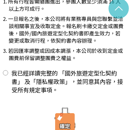
1. 所有行程皆需隨團進出，參團人數至少須滿 16 人
未記載第一項內容或記載之內容與刊登廣告、宣傳文件、行程表或說
^
紀錄將於法定保存期限屆滿後自動進行安全銷毀，不在此限。自終
明會之說明記載不符者，以最有利於甲方之內容為準。
以上方可成行。
止「理想旅遊」網站會員身份之日起（以本站系統發出之確認電子
第四條（集合及出發時地）
郵件為準），您將即刻喪失所有本服務所提供之尊榮優惠及權益。
2. 一旦報名之後，本公司將有業務專員與您聯繫並洽
甲方應於民國_____年_____月_____日_____時_____分於
【Cookies 的運用政策】
__________準時集合出發。甲方未準時到約定地點集合致未能出
談相關事宜及收取定金。報名刷卡繳交定金或團費
為提供個人化的服務，本資訊網會使用 Cookies 技術來儲存並在
發，亦未能中途加入旅遊者，視為甲方任意解除契約，乙方得依第十
後，國外/國內旅遊定型化契約書即產生效力，若
某些時候追蹤使用者的資料。本網站使用 Cookies 大多僅基於輔
三條之約定，行使損害賠償請求權。
變更或取消行程，依契約書內容辦理。
助作用，例如儲存您偏好的特定種類資料，或儲存相關密碼以方便
第五條（旅遊費用及付款方式）
您上網至本行網站時不必每次再輸入密碼…等。
旅遊費用：______________________
3. 若因匯率調整或因成本調漲，本公司於收到定金或
※
Cookies 是網站伺服器用來和使用者瀏覽器進行溝通的一種技術，
除雙方有特別約定者外，甲方應依下列約定繳付：
團費前保留調整團費之權益。
它可能在使用者的電腦中儲存某些資訊，大部分 Cookies 的有效
簽訂本契約時，甲方應以_______(現金、信用卡、轉帳、支票
一、
期限僅限於一定期間或單次造訪。但是使用者可以經由瀏覽器的設
等方式)繳付新臺幣___________元。
定，取消或限制此項功能。
其餘款項以_______ (現金、信用卡、轉帳、支票等方式)於出發
我已經詳讀完整的 「國外旅遊定型化契約
二、
「理想旅遊」網站自動接收並紀錄您瀏覽或查詢時所產生的相關記
前三日或說明會時繳清。
書」 及「隱私權政策」，並同意其內容，接
錄，這是系統本身所自行記錄的行為，記錄包括您使用連線設備的
前項之特別約定，除經雙方同意並增訂其他協議事項於本契約第三十
IP 位址、使用時間、使用的瀏覽器、瀏覽及點選資料紀錄…等。這
七條，乙方不得以任何名義要求增加旅遊費用。
受所有規定事項。
些系統自動記錄的資料無法直接辨識個人身份，僅用於分析網站流
第六條（旅客怠於給付旅遊費用之效力）
量並提升「理想旅遊」網站的服務品質，請您放心。
甲方因可歸責自己之事由，怠於給付旅遊費用者，乙方得定相當期限
催告甲方給付，甲方逾期不為給付者，乙方得終止契約。甲方應賠償
【線上訂購與付款】
之費用，依第十三條約定辦理；乙方如有其他損害，並得請求賠償。
當您經由「理想旅遊」網站交易平台進行線上報名，為瞭解您購買
第七條（旅客協力義務）
產品或服務的類別與數量，以及付款人、收受貨款資料，「理想旅
旅遊需甲方之行為始能完成，而甲方不為其行為者，乙方得定相當期
遊」網站將會以線上或離線方式，蒐集您主動提供所購買產品或服
限，催告甲方為之。甲方逾期不為其行為者，乙方得終止契約，並得
務內容（如品名、數量、金額等）、付款人資料（如姓名、電子郵