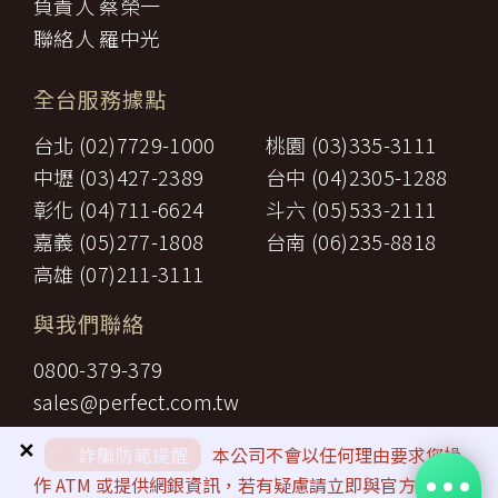
負責人 蔡榮一
聯絡人 羅中光
全台服務據點
台北 (02)7729-1000
桃園 (03)335-3111
中壢 (03)427-2389
台中 (04)2305-1288
彰化 (04)711-6624
斗六 (05)533-2111
嘉義 (05)277-1808
台南 (06)235-8818
高雄 (07)211-3111
與我們聯絡
0800-379-379
sales@perfect.com.tw
✕
⚠️
詐騙防範提醒
本公司不會以任何理由要求您操
作 ATM 或提供網銀資訊，若有疑慮請立即與官方客服