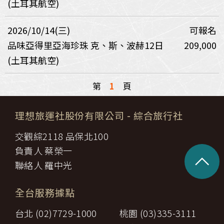
(土耳其航空)
2026/10/14(三)
可報名
品味亞得里亞海珍珠 克、斯、波赫12日
209,000
(土耳其航空)
第
1
頁
理想旅運社股份有限公司
- 綜合旅行社
交觀綜2118 品保北100
負責人 蔡榮一
^
聯絡人 羅中光
全台服務據點
台北 (02)7729-1000
桃園 (03)335-3111