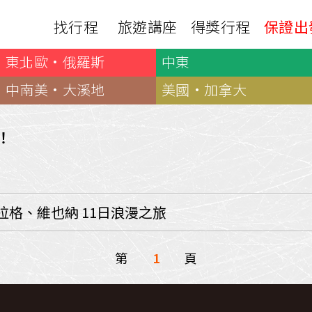
找行程
旅遊講座
得獎行程
保證出
東北歐·俄羅斯
中東
日本
非洲
下載
出國資訊
瀨溪
南紀熊野古道
中非９國
中南美·大溪地
美國·加拿大
服務確認單
護照申辦
‧四國
北陸
西非１８國
護照切結書
各國簽證
南非６國＋香草５國
名旅館
！
刷卡單
匯率查詢
印度洋香草５國
山陽
新潟‧谷川
旅遊定型化契約
全球天氣
動物大遷徙
北海道
🍁北關東
國外旅遊定型化契約
航班查詢
馬達加斯加
模里西斯
新潟‧谷川
🍁四國山陽
旅遊定型化契約
各國電壓
拉格、維也納 11日浪漫之旅
肯亞
納米比亞
辛巴
伊豆‧演歌天后演唱會
駐台觀光單位
利比亞
摩洛哥
埃及
京都奈良犬山
國外旅遊警示
突尼西亞
塞內加爾
第
1
頁
札幌雪祭
🧧山口縣
中南亞
頂級飛鳥-花火節
中亞５國