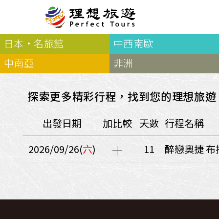
日本·名旅館
中西南歐
北歐
經典
服務Plus+
表單
極光
羅浮敦群島
挪威
奧入
中南亞
非洲
會員專區
旅客
芬蘭
瑞典
丹麥
冰島
廣島
電子圖書
自帶
法羅群島
格陵蘭島
日本
探索更多精彩行程，找到您的理想旅遊
優惠券回饋
傳真
北歐５國
四國
意見表抽獎
國外
出發日期
加比較
天數
行程名稱
🍁
東歐
量身訂做
郵輪
🍁
訂單查詢付款
國內
１６湖國家公園
2026/09/26(
六
)
11
醉戀奧捷 布
🍁
聯絡我們
巴爾幹半島
🍁
觀光局Taiwan
波蘭‧波羅的海
❄️
保加利亞‧羅馬尼亞
日本
捷克
波蘭
匈牙利