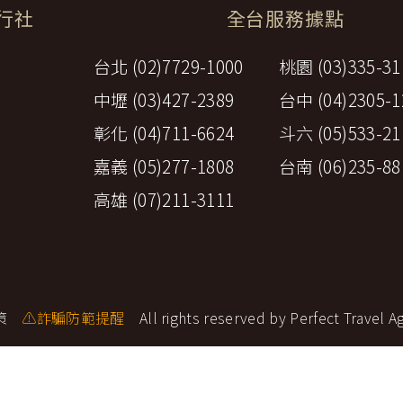
環航
旅行社
全台服務據點
印度
斯里蘭卡
不丹‧大吉嶺‧喀什米
台北 (02)7729-1000
桃園 (03)335-31
青藏鐵路
中東
中壢 (03)427-2389
台中 (04)2305-1
海灣５國
彰化 (04)711-6624
斗六 (05)533-21
‧華城
土耳其
雪嶽南怡島
嘉義 (05)277-1808
台南 (06)235-88
沙烏地阿拉伯
阿曼
亞
高雄 (07)211-3111
科威特
巴林
iniTour
富國島
澳洲
紐西蘭
大溪地
策
⚠詐騙防範提醒
All rights reserved by Perfect Travel A