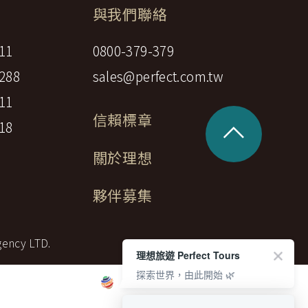
與我們聯絡
中美５國
祕魯
智利
爾
11
0800-379-379
兩極會
288
sales@perfect.com.tw
北極
南極
11
荷美遊輪
信賴標章
^
18
卡達
阿拉斯加
關於理想
極光峽灣
巴拿馬運河
夥伴募集
銀海遊輪
大洋遊輪
gency LTD.
NCL遊輪
理想旅遊 Perfect Tours
探索世界，由此開始 🌿
迪士尼遊輪
歐洲河輪