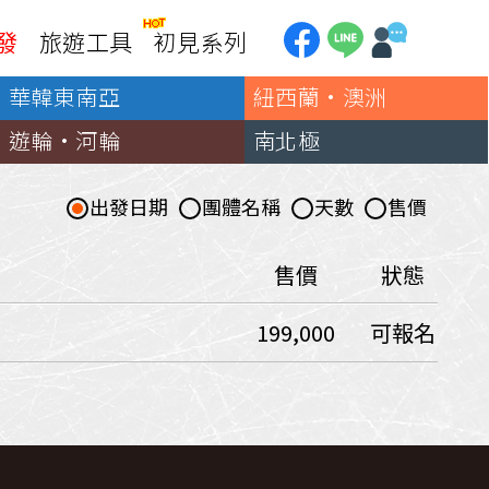
發
旅遊工具
初見系列
華韓東南亞
紐西蘭·澳洲
加拿大
銀行優惠
黃刀鎮極光
遊輪·河輪
南北極
第一銀行刷卡回饋
加東賞楓
聯邦銀行刷卡回饋
加西大環線
出發日期
團體名稱
天數
售價
國泰世華刷卡回饋
加拿大東西岸全覽
台新銀行3期
美國
售價
狀態
中國信託3期/6期
美西國家公園
199,000
可報名
威
美東紐奧良
企業專區
兆豐商銀
中南美
巴西嘉年華
🗿復活節島
天空之鏡-玻利維亞