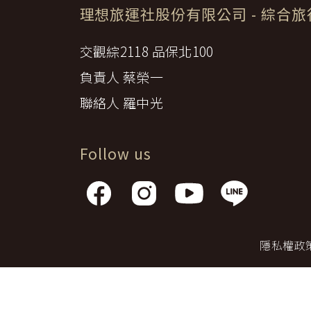
日本
斯洛伐克
克羅埃西亞
理想旅運社股份有限公司
- 綜合
斯洛維尼亞
中國
波士尼亞赫塞哥維納
交觀綜2118 品保北100
北疆
俄羅斯聯邦
負責人 蔡榮一
韓國
西南歐
聯絡人 羅中光
首爾
荷蘭國王節
楓紅
英愛軍樂節
Follow us
東南
賽普勒斯‧馬爾他
泰國M
天空之城‧愛琴海三島
瑞士觀景火車名峰健行
義大利
西西里島
西班牙
隱私權政
葡萄牙
德國
奧地利
荷蘭
法國
瑞士
英國
愛爾蘭