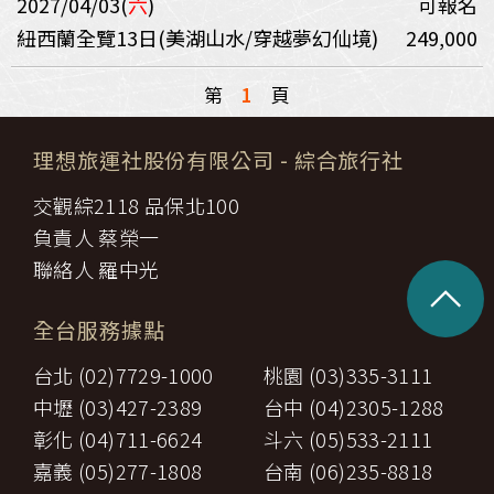
2027/04/03(
六
)
可報名
紐西蘭全覽13日(美湖山水/穿越夢幻仙境)
249,000
第
1
頁
理想旅運社股份有限公司
- 綜合旅行社
交觀綜2118 品保北100
負責人 蔡榮一
聯絡人 羅中光
^
全台服務據點
台北 (02)7729-1000
桃園 (03)335-3111
中壢 (03)427-2389
台中 (04)2305-1288
彰化 (04)711-6624
斗六 (05)533-2111
嘉義 (05)277-1808
台南 (06)235-8818