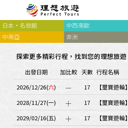
日本·名旅館
中西南歐
北歐
經典
服務Plus+
表單
極光
羅浮敦群島
挪威
奧入
中南亞
非洲
會員專區
旅客
芬蘭
瑞典
丹麥
冰島
廣島
電子圖書
自帶
法羅群島
格陵蘭島
日本
探索更多精彩行程，找到您的理想旅遊
優惠券回饋
傳真
北歐５國
四國
意見表抽獎
國外
出發日期
加比較
天數
行程名稱
🍁
東歐
量身訂做
郵輪
🍁
訂單查詢付款
國內
１６湖國家公園
2026/12/26(
六
)
17
【璽寶遊輪
🍁
聯絡我們
巴爾幹半島
🍁
觀光局Taiwan
波蘭‧波羅的海
2028/11/27(一)
17
【璽寶遊輪
❄️
保加利亞‧羅馬尼亞
2029/02/16(五)
17
【璽寶遊輪
日本
捷克
波蘭
匈牙利