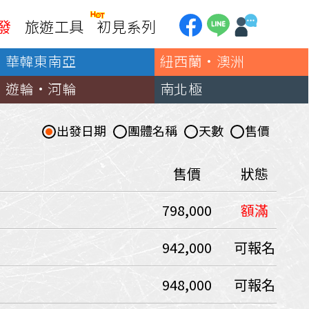
發
旅遊工具
初見系列
華韓東南亞
紐西蘭·澳洲
加拿大
銀行優惠
黃刀鎮極光
遊輪·河輪
南北極
第一銀行刷卡回饋
加東賞楓
聯邦銀行刷卡回饋
加西大環線
出發日期
團體名稱
天數
售價
國泰世華刷卡回饋
加拿大東西岸全覽
台新銀行3期
美國
售價
狀態
中國信託3期/6期
美西國家公園
798,000
額滿
威
美東紐奧良
企業專區
兆豐商銀
中南美
942,000
可報名
巴西嘉年華
948,000
可報名
🗿復活節島
天空之鏡-玻利維亞