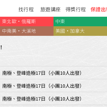
找行程
旅遊講座
得獎行程
保證出
東北歐·俄羅斯
中東
日本
非洲
下載
出國資訊
瀨溪
南紀熊野古道
中非９國
中南美·大溪地
美國·加拿大
服務確認單
護照申辦
‧四國
北陸
西非１８國
護照切結書
各國簽證
南非６國＋香草５國
名旅館
！
刷卡單
匯率查詢
印度洋香草５國
山陽
新潟‧谷川
旅遊定型化契約
全球天氣
動物大遷徙
北海道
🍁北關東
國外旅遊定型化契約
航班查詢
馬達加斯加
模里西斯
新潟‧谷川
🍁四國山陽
旅遊定型化契約
各國電壓
】南極、登峰造極17日（小團10人出發）
肯亞
納米比亞
辛巴
伊豆‧演歌天后演唱會
駐台觀光單位
利比亞
摩洛哥
埃及
京都奈良犬山
國外旅遊警示
】南極、登峰造極17日（小團10人出發）
突尼西亞
塞內加爾
札幌雪祭
🧧山口縣
中南亞
】南極、登峰造極17日（小團10人出發）
頂級飛鳥-花火節
中亞５國