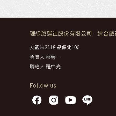
日本
斯洛伐克
克羅埃西亞
斯洛維尼亞
中國
波士尼亞赫塞哥維納
北疆
俄羅斯聯邦
韓國
理想旅運社股份有限公司
- 綜合
西南歐
首爾
荷蘭國王節
楓紅
交觀綜2118 品保北100
英愛軍樂節
負責人 蔡榮一
東南
賽普勒斯‧馬爾他
泰國M
聯絡人 羅中光
天空之城‧愛琴海三島
瑞士觀景火車名峰健行
Follow us
義大利
西西里島
西班牙
葡萄牙
德國
奧地利
荷蘭
法國
瑞士
英國
愛爾蘭