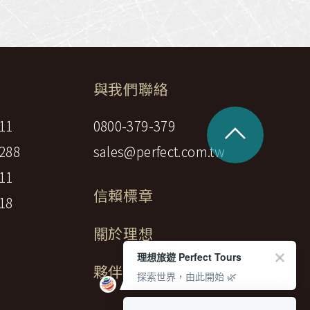
中美５國
祕魯
智利
爾
兩極會
與我們聯絡
北極
南極
荷美遊輪
^
11
0800-379-379
卡達
阿拉斯加
288
sales@perfect.com.tw
極光峽灣
11
巴拿馬運河
信賴標章
18
銀海遊輪
關於理想
大洋遊輪
NCL遊輪
理想旅遊 Perfect Tours
夥伴募集
探索世界，由此開始 🌿
迪士尼遊輪
歐洲河輪