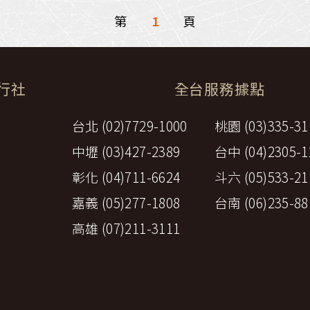
環航
第
1
印度
頁
斯里蘭卡
不丹‧大吉嶺‧喀什米
青藏鐵路
中東
旅行社
全台服務據點
海灣５國
‧華城
土耳其
雪嶽南怡島
台北 (02)7729-1000
桃園 (03)335-31
沙烏地阿拉伯
阿曼
中壢 (03)427-2389
台中 (04)2305-1
亞
科威特
巴林
iniTour
富國島
彰化 (04)711-6624
斗六 (05)533-21
澳洲
嘉義 (05)277-1808
台南 (06)235-88
紐西蘭
高雄 (07)211-3111
大溪地