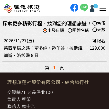
探索更多精彩行程，找到您的理想旅遊！
售價
天數
出發日期
團體名稱
2026/11/27(五)
可報名
美西星辰之路：聖多納・羚羊谷・拉斯維
129,000
加斯・洛杉磯 8 日
第
1
頁
理想旅運社股份有限公司
- 綜合旅行社
交觀綜2118 品保北100
負責人 蔡榮一
聯絡人 羅中光