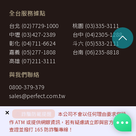
全台服務據點
台北 (02)7729-1000
桃園 (03)335-3111
^
中壢 (03)427-2389
台中 (04)2305-1288
彰化 (04)711-6624
斗六 (05)533-2111
嘉義 (05)277-1808
台南 (06)235-8818
高雄 (07)211-3111
與我們聯絡
0800-379-379
sales@perfect.com.tw
✕
⚠️
詐騙防範提醒
本公司不會以任何理由要求您操
作 ATM 或提供網銀資訊，若有疑慮請立即與官方客服
查證並撥打 165 防詐騙專線！