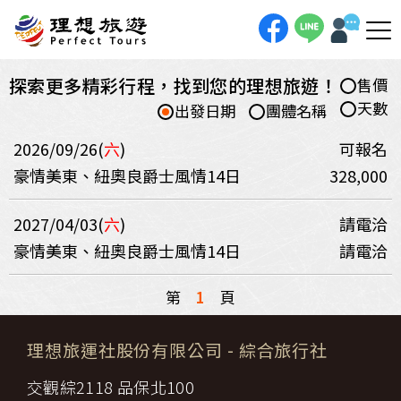
探索更多精彩行程，找到您的理想旅遊！
售價
天數
出發日期
團體名稱
2026/09/26(
六
)
可報名
豪情美東、紐奧良爵士風情14日
328,000
2027/04/03(
六
)
請電洽
豪情美東、紐奧良爵士風情14日
請電洽
第
1
頁
理想旅運社股份有限公司
- 綜合旅行社
交觀綜2118 品保北100