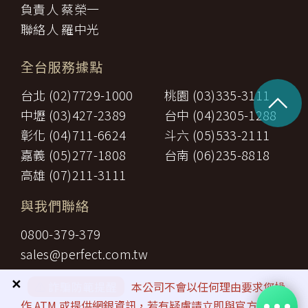
負責人 蔡榮一
聯絡人 羅中光
全台服務據點
^
台北 (02)7729-1000
桃園 (03)335-3111
中壢 (03)427-2389
台中 (04)2305-1288
彰化 (04)711-6624
斗六 (05)533-2111
嘉義 (05)277-1808
台南 (06)235-8818
高雄 (07)211-3111
與我們聯絡
0800-379-379
sales@perfect.com.tw
✕
⚠️
詐騙防範提醒
本公司不會以任何理由要求您操
作 ATM 或提供網銀資訊，若有疑慮請立即與官方客服