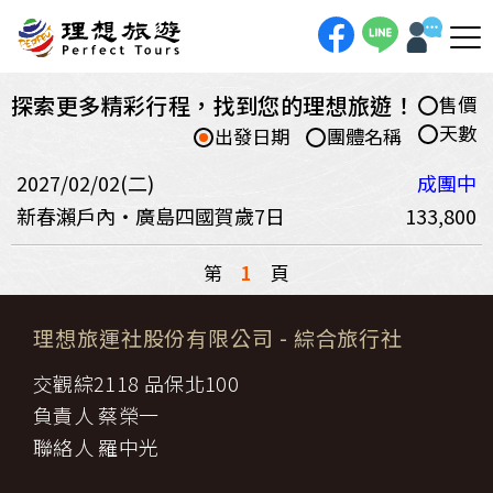
探索更多精彩行程，找到您的理想旅遊！
售價
天數
出發日期
團體名稱
2027/02/02(二)
成團中
新春瀨戶內・廣島四國賀歲7日
133,800
第
1
頁
理想旅運社股份有限公司
- 綜合旅行社
交觀綜2118 品保北100
負責人 蔡榮一
聯絡人 羅中光