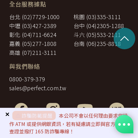
全台服務據點
台北 (02)7729-1000
桃園 (03)335-3111
中壢 (03)427-2389
台中 (04)2305-1288
^
彰化 (04)711-6624
斗六 (05)533-2111
嘉義 (05)277-1808
台南 (06)235-8818
高雄 (07)211-3111
與我們聯絡
0800-379-379
sales@perfect.com.tw
✕
⚠️
詐騙防範提醒
本公司不會以任何理由要求您操
作 ATM 或提供網銀資訊，若有疑慮請立即與官方客服
查證並撥打 165 防詐騙專線！