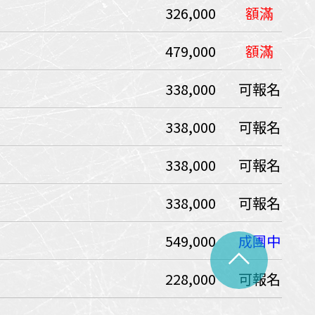
326,000
額滿
中美５國
祕魯
智利
爾
479,000
額滿
兩極會
338,000
可報名
北極
南極
荷美遊輪
338,000
可報名
卡達
阿拉斯加
極光峽灣
338,000
可報名
巴拿馬運河
338,000
可報名
銀海遊輪
大洋遊輪
549,000
成團中
^
NCL遊輪
228,000
可報名
迪士尼遊輪
歐洲河輪