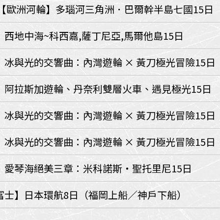
環航
【歐洲河輪】多瑙河三角洲．巴爾幹半島七國15日
印度
斯里蘭卡
不丹‧大吉嶺‧喀什米
西地中海~科西嘉,薩丁尼亞,馬爾他島15日
青藏鐵路
中東
冰與光的交響曲：內灣遊輪 × 黃刀極光冒險15日
海灣５國
‧華城
土耳其
】阿拉斯加遊輪、丹奈利雙層火車、遇見極光15日
雪嶽南怡島
沙烏地阿拉伯
阿曼
亞
科威特
巴林
冰與光的交響曲：內灣遊輪 × 黃刀極光冒險15日
iniTour
富國島
澳洲
冰與光的交響曲：內灣遊輪 × 黃刀極光冒險15日
紐西蘭
大溪地
】愛琴海絕美三章：米科諾斯・聖托里尼15日
富士】日本環航8日（福岡上船／神戶下船）