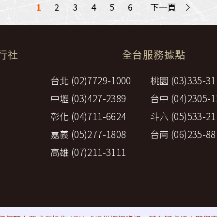
>
1
2
3
4
5
6
下一頁
旅行社
全台服務據點
台北 (02)7729-1000
桃園 (03)335-31
中壢 (03)427-2389
台中 (04)2305-1
彰化 (04)711-6624
斗六 (05)533-21
嘉義 (05)277-1808
台南 (06)235-88
高雄 (07)211-3111
策
⚠詐騙防範提醒
All rights reserved by Perfect Travel A