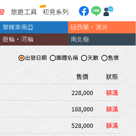
發
旅遊工具
初見系列
華韓東南亞
紐西蘭·澳洲
加拿大
銀行優惠
黃刀鎮極光
遊輪·河輪
南北極
第一銀行刷卡回饋
加東賞楓
聯邦銀行刷卡回饋
加西大環線
出發日期
團體名稱
天數
售價
國泰世華刷卡回饋
加拿大東西岸全覽
台新銀行3期
美國
售價
狀態
中國信託3期/6期
美西國家公園
228,000
額滿
威
美東紐奧良
企業專區
兆豐商銀
中南美
188,000
額滿
巴西嘉年華
）
528,000
額滿
🗿復活節島
天空之鏡-玻利維亞