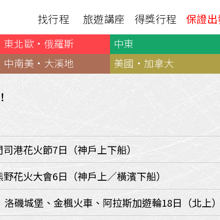
找行程
旅遊講座
得獎行程
保證出
東北歐·俄羅斯
中東
日本
非洲
下載
出國資訊
瀨溪
南紀熊野古道
中非９國
中南美·大溪地
美國·加拿大
服務確認單
護照申辦
‧四國
北陸
西非１８國
護照切結書
各國簽證
南非６國＋香草５國
名旅館
！
刷卡單
匯率查詢
印度洋香草５國
山陽
新潟‧谷川
旅遊定型化契約
全球天氣
動物大遷徙
北海道
🍁北關東
國外旅遊定型化契約
航班查詢
馬達加斯加
模里西斯
新潟‧谷川
🍁四國山陽
旅遊定型化契約
各國電壓
】門司港花火節7日（神戶上下船）
肯亞
納米比亞
辛巴
伊豆‧演歌天后演唱會
駐台觀光單位
利比亞
摩洛哥
埃及
京都奈良犬山
國外旅遊警示
】熊野花火大會6日（神戶上／橫濱下船）
突尼西亞
塞內加爾
札幌雪祭
🧧山口縣
中南亞
】洛磯城堡、金楓火車、阿拉斯加遊輪18日（北上
頂級飛鳥-花火節
中亞５國