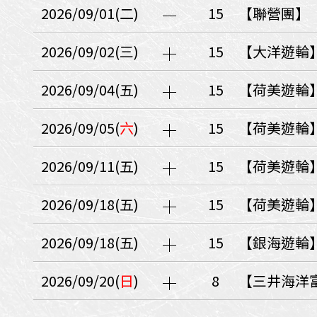
日本
斯洛伐克
克羅埃西亞
2026/09/01(二)
15
【聯營團】
斯洛維尼亞
中國
波士尼亞赫塞哥維納
2026/09/02(三)
15
【大洋遊輪】
北疆
俄羅斯聯邦
韓國
2026/09/04(五)
15
【荷美遊輪】
西南歐
首爾
荷蘭國王節
2026/09/05(
六
)
15
【荷美遊輪
楓紅
英愛軍樂節
東南
2026/09/11(五)
15
【荷美遊輪】
賽普勒斯‧馬爾他
泰國M
天空之城‧愛琴海三島
2026/09/18(五)
15
【荷美遊輪】
瑞士觀景火車名峰健行
義大利
西西里島
西班牙
2026/09/18(五)
15
【銀海遊輪
葡萄牙
德國
奧地利
荷蘭
法國
瑞士
英國
2026/09/20(
日
)
8
【三井海洋
愛爾蘭