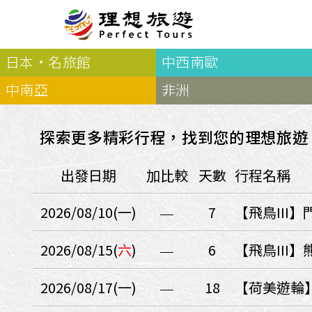
日本·名旅館
中西南歐
北歐
經典
服務Plus+
表單
極光
羅浮敦群島
挪威
奧入
中南亞
非洲
會員專區
旅客
芬蘭
瑞典
丹麥
冰島
廣島
電子圖書
自帶
法羅群島
格陵蘭島
日本
探索更多精彩行程，找到您的理想旅遊
優惠券回饋
傳真
北歐５國
四國
意見表抽獎
國外
出發日期
加比較
天數
行程名稱
🍁
東歐
量身訂做
郵輪
🍁
訂單查詢付款
國內
１６湖國家公園
2026/08/10(一)
7
【飛鳥III
🍁
聯絡我們
巴爾幹半島
🍁
觀光局Taiwan
波蘭‧波羅的海
2026/08/15(
六
)
6
【飛鳥III
❄️
保加利亞‧羅馬尼亞
2026/08/17(一)
18
【荷美遊輪
日本
捷克
波蘭
匈牙利