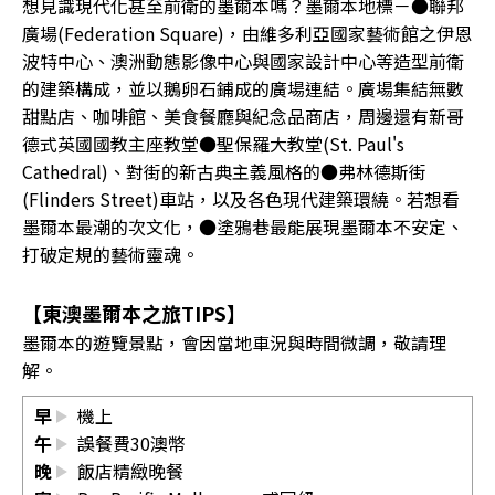
想見識現代化甚至前衛的墨爾本嗎？墨爾本地標－●聯邦
廣場(Federation Square)，由維多利亞國家藝術館之伊恩
波特中心、澳洲動態影像中心與國家設計中心等造型前衛
的建築構成，並以鵝卵石鋪成的廣場連結。廣場集結無數
甜點店、咖啡館、美食餐廳與紀念品商店，周邊還有新哥
德式英國國教主座教堂●聖保羅大教堂(St. Paul's
Cathedral)、對街的新古典主義風格的●弗林德斯街
(Flinders Street)車站，以及各色現代建築環繞。若想看
墨爾本最潮的次文化，●塗鴉巷最能展現墨爾本不安定、
打破定規的藝術靈魂。
【東澳墨爾本之旅TIPS】
墨爾本的遊覽景點，會因當地車況與時間微調，敬請理
解。
早
機上
午
誤餐費30澳幣
晚
飯店精緻晚餐