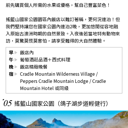
前先購買個人所需的水果或優格，幫自己豐富菜色！
搖籃山國家公園園區內飯店以難訂著稱，更何況連泊！但
我們堅持讓您在國家公園內連泊2晚，更加悠閒從容地融
入原始古澳洲時期的自然景致。入夜後若當地特有動物來
訪，莫驚莫慌莫害怕，請享受難得的大自然體驗。
早
飯店內
午
葡萄酒莊品酒＋西式料理
晚
飯店精緻晚餐
宿
Cradle Mountain Wilderness Village
/
Peppers Cradle Mountain Lodge
/
Cradle
Mountain Hotel
或同級
05
搖籃山國家公園（鴿子湖步道輕健行）