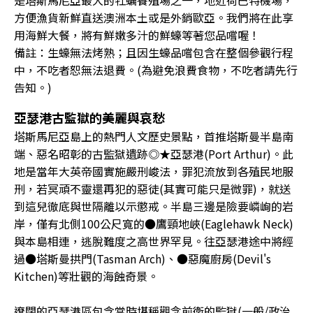
是塔斯馬尼亞最大的牡蠣養殖場之一，地近荷巴特機場，
方便漁貨新鮮直送澳洲本土或是外銷歐亞。我們將在此享
用海鮮大餐，將有鮮嫩多汁的鮮蠔等著您品嚐喔！
備註：生蠔無法烤熟；且因生蠔品嚐包含在整個參觀行程
中，不吃者恕無法退費。(為避免浪費食物，不吃者請先行
告知。)
亞瑟港古監獄的美麗與哀愁
塔斯馬尼亞島上的熱門人文歷史景點，首推塔斯曼半島南
端、惡名昭彰的古監獄遺跡◎★亞瑟港(Port Arthur)。此
地是當年大英帝國實施嚴刑峻法，罪犯流放到各殖民地服
刑，若冥頑不靈還再犯的惡徒(其實可能只是微罪)，就送
到這兒徹底與世隔離以示懲戒。半島三邊是險要嶙峋的岩
岸，僅有北側100公尺寬的●鷹頸地峽(Eaglehawk Neck)
與本島相連，逃脫難度之高世界罕見。往亞瑟港途中將經
過●塔斯曼拱門(Tasman Arch)、●惡魔廚房(Devil's
Kitchen)等壯觀的海蝕奇景。
遼闊的亞瑟港區包含當時堪稱觀念前衛的監獄(一般/政治