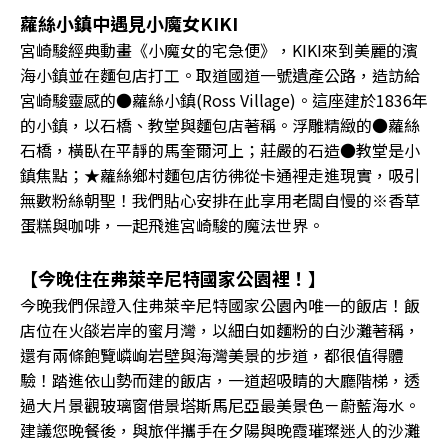
蘿絲小鎮中遇見小魔女KIKI
宮崎駿經典動畫《小魔女的宅急便》，KIKI來到美麗的濱
海小鎮並在麵包店打工。取道國道一號遺產公路，造訪給
宮崎駿靈感的●蘿絲小鎮(Ross Village)。這座建於1836年
的小鎮，以石橋、教堂與麵包店著稱。浮雕精緻的●蘿絲
石橋，橫臥在平靜的馬奎爾河上；莊嚴的石造●教堂是小
鎮焦點；★蘿絲鄉村麵包店彷彿從卡通裡走進現實，吸引
無數粉絲朝聖！我們貼心安排在此享用老闆自慢的※香草
蛋糕與咖啡，一起飛進宮崎駿的魔法世界。
【今晚住在弗萊辛尼特國家公園裡！】
今晚我們保證入住弗萊辛尼特國家公園內唯一的飯店！飯
店位在火燄岩岸的蜜月灣，以細白如麵粉的白沙灘著稱，
還有兩條飽覽嶙峋岩壁與海灣美景的步道，都很值得體
驗！踏進依山勢而建的飯店，一道超吸睛的大廳階梯，透
過大片景觀玻璃窗借景塔斯馬尼亞最美景色－蔚藍海水。
建議您晚餐後，與旅伴攜手在夕陽與晚霞璀璨迷人的沙灘