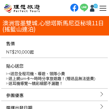
理想旅遊-澳洲雪墨雙城.心戀塔斯馬尼亞秘境11日(搖籃山連泊)一趟從都市喧囂到自然秘境的11日航行。墨爾本，在咖啡香中
啟程，奔向純淨之島塔斯馬尼亞讓心戀上塔斯馬尼亞的純淨秘境！安排搖籃山國家公園連泊，用從容的腳步輕健行鴿子湖，與袋
獾、袋熊不期而遇。在蘿絲小鎮追尋KIKI魔女足跡，再攀登酒杯灣觀景台，盡覽海灣絕景。最終停泊雪梨，從海港感受歌劇院
的建築魅力，完成一場澳洲雪墨雙城的身心靈深度漫遊。
澳洲雪墨雙城.心戀塔斯馬尼亞秘境11日
(搖籃山連泊)
售價
NT$210,000
起
貼心送您
<送您全程司機、導遊、領隊小費
送上網sim卡～時時分享旅遊趣！(贈送品無法退費)
送耳機導覽～精彩細節不漏聽！
參團優惠
選擇出發日期