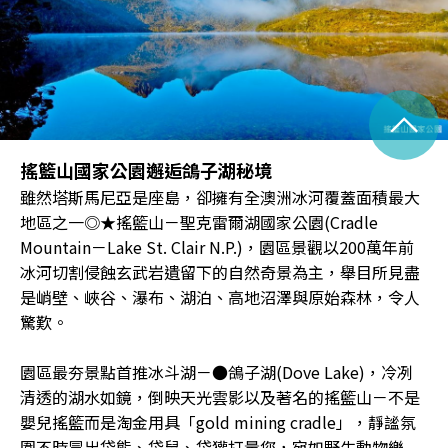
^
搖籃山國家公園邂逅鴿子湖秘境
雖然塔斯馬尼亞是座島，卻擁有全澳洲冰河覆蓋面積最大
地區之一◎★搖籃山－聖克雷爾湖國家公園(Cradle
Mountain－Lake St. Clair N.P.)，園區景觀以200萬年前
冰河切割侵蝕玄武岩遺留下的自然奇景為主，舉目所見盡
是峭壁、峽谷、瀑布、湖泊、高地沼澤與原始森林，令人
驚歎。
園區最夯景點首推冰斗湖－●鴿子湖(Dove Lake)，冷冽
清透的湖水如鏡，倒映天光雲影以及著名的搖籃山－不是
嬰兒搖籃而是淘金用具「gold mining cradle」，靜謐氛
圍不時冒出袋熊、袋鼠、袋獾打量您，宛如野生動物樂