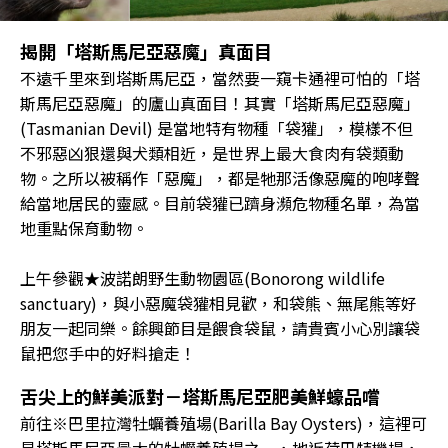
揭開「塔斯馬尼亞惡魔」真面目
不遠千里來到塔斯馬尼亞，當然要一窺卡通裡可怕的「塔
斯馬尼亞惡魔」的廬山真面目！其實「塔斯馬尼亞惡魔」
(Tasmanian Devil) 是當地特有物種「袋獾」，模樣不但
不邪惡凶狠還與犬類相近，是世界上最大食肉有袋類動
物。之所以被稱作「惡魔」，都是牠那活像惡魔的咆哮聲
給當地居民的靈感。目前袋獾已躋身瀕危物種名單，為當
地重點保育動物。
上午參觀★波諾朗野生動物園區(Bonorong wildlife
sanctuary)，與小惡魔袋獾相見歡，和袋熊、無尾熊等好
朋友一起同樂。餘興節目是餵食袋鼠，請貴賓小心別讓袋
鼠把您手中的好料搶走！
舌尖上的鮮美派對－塔斯馬尼亞肥美鮮蠔品嚐
前往※巴里拉灣牡蠣養殖場(Barilla Bay Oysters)，這裡可