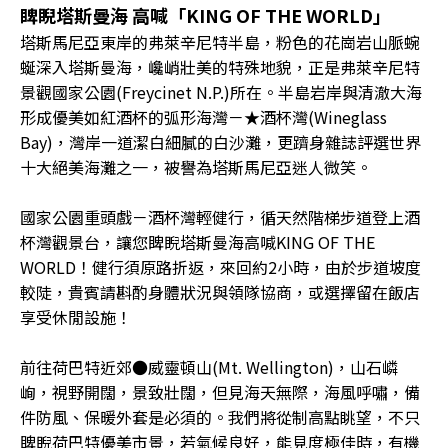
睥睨塔斯曼海 高喊「KING OF THE WORLD」
塔斯馬尼亞東岸的弗萊辛尼特半島，粉色的花崗岩山脈蜿
蜒深入塔斯曼海，巉峭壯美的特殊地貌，正是弗萊辛尼特
景觀國家公園(Freycinet N.P.)所在。半島岩岸與清澈大海
形成優美如紅酒杯的弧形海灣－★酒杯灣(Wineglass
Bay)，灣岸一道潔白細膩的白沙灘，更躋身雜誌評選世界
十大絕美海灘之一，被譽為塔斯馬尼亞迷人微笑。
國家公園重頭戲－酒杯灣輕健行，循天然階梯步道登上酒
杯灣觀景台，讓您睥睨塔斯曼海高喊KING OF THE
WORLD！健行須原路折返，來回約2小時，由於步道坡度
較陡，貴賓請斟酌身體狀況與領隊協商，或選擇留在飯店
享受休閒設施！
前往荷巴特近郊●威靈頓山(Mt. Wellington)，山石嶙
峋，視野開闊，景致壯闊，但見海天無際，海風呼嘯，備
件防風、保暖外套是必須的。我們將從制高點眺望，不只
睥睨荷巴特優美市景，若氣候良好，能見度極佳時，有機