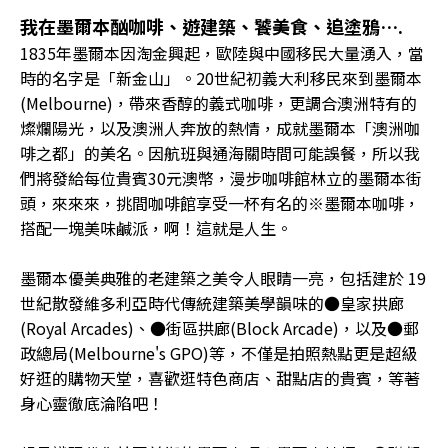
我在墨爾本酗咖啡、遊建築、饕美食、追塗鴉….
1835年墨爾本因淘金興起，歐陸與中國移民大量湧入，當
時的名字是「新金山」。20世紀初義大利移民來到墨爾本
(Melbourne)，帶來香醇的義式咖啡，更調合澳洲特有的
燦爛陽光，以及澳洲人奔放的熱情，成就墨爾本「澳洲咖
啡之都」的美名。因航班與通海關時間可能誤餐，所以我
們將發給每位貴賓30元澳幣，漫步咖啡館林立的墨爾本街
頭，來來來，挑間咖啡館享受一杯有名的※墨爾本咖啡，
搭配一塊美味鹹派，啊！這就是人生。
墨爾本優美典雅的老建築之美令人眼睛一亮，包括建於 19
世紀散發維多利亞時代傳統建築美學韻味的●皇家拱廊
(Royal Arcades)、●街區拱廊(Block Arcade)，以及●郵
政總局(Melbourne's GPO)等，不僅是拍照熱點更是超級
好逛的購物天堂，喜歡逛特色商店、甜點店的貴賓，等著
身心靈徹底淪陷吧！