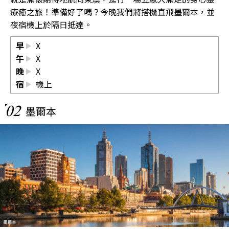
療癒之旅！準備好了嗎？今晚我們將搭機直飛墨爾本，並
夜宿機上於隔日抵達。
早
X
午
X
晚
X
宿
機上
02
墨爾本