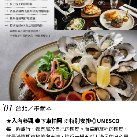
01
台北／墨爾本
★入內參觀 ●下車拍照 ※特別安排◎UNESCO
每一趟旅行，都有屬於自己的態度。而這趟旅程的態度，
就是滿懷期待地航向東澳，進行一場五感大滿足的身心靈