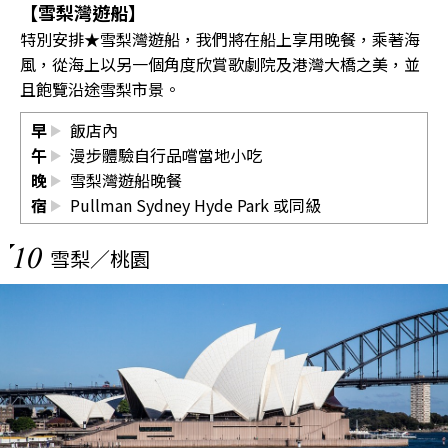
【雪梨灣遊船】
特別安排★雪梨灣遊船，我們將在船上享用晚餐，乘著海
風，從海上以另一個角度欣賞歌劇院及港灣大橋之美，並
且飽覽沿途雪梨市景。
早
飯店內
午
漫步體驗自行品嚐當地小吃
晚
雪梨灣遊船晚餐
宿
Pullman Sydney Hyde Park 或同級
10
雪梨／桃園