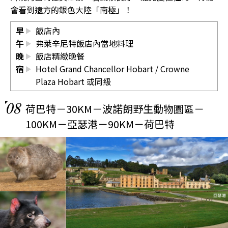
會看到遠方的銀色大陸「南極」！
早
飯店內
午
弗萊辛尼特飯店內當地料理
晚
飯店精緻晚餐
宿
Hotel Grand Chancellor Hobart
/
Crowne
Plaza Hobart
或同級
08
荷巴特－30KM－波諾朗野生動物園區－
100KM－亞瑟港－90KM－荷巴特