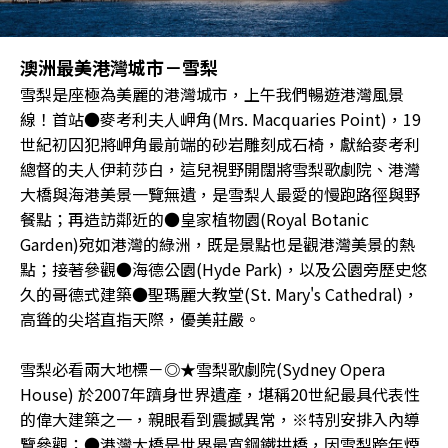
澳洲最美港灣城市－雪梨
雪梨是座極為美麗的港灣城市，上午我們暢遊港灣風景
線！首站●麥考利夫人岬角(Mrs. Macquaries Point)，19
世紀初囚犯將岬角最前端的砂岩雕刻成石椅，獻給麥考利
總督的夫人伊莉莎白，這兒視野開闊將雪梨歌劇院、港灣
大橋與海港美景一覽無遺，是雪梨人最愛的慢跑路徑與野
餐點；再造訪鄰近的●皇家植物園(Royal Botanic
Garden)宛如港灣的綠洲，既是景點也是觀港灣美景的熱
點；接著參觀●海德公園(Hyde Park)，以及公園旁歷史悠
久的哥德式建築●聖瑪麗大教堂(St. Mary's Cathedral)，
高聳的尖塔直指天際，優美莊嚴。
雪梨必看兩大地標－◎★雪梨歌劇院(Sydney Opera
House) 於2007年躋身世界遺產，堪稱20世紀最具代表性
的偉大建築之一，親眼看到震撼異常，※特別安排入內導
覽參觀；●港灣大橋是世界最寬鋼鐵拱橋，因雪梨跨年煙