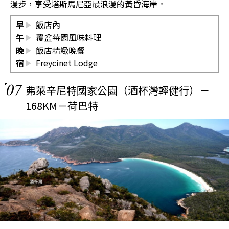
漫步，享受塔斯馬尼亞最浪漫的黃昏海岸。
早
飯店內
午
覆盆莓園風味料理
晚
飯店精緻晚餐
宿
Freycinet Lodge
07
弗萊辛尼特國家公園（酒杯灣輕健行）－
168KM－荷巴特