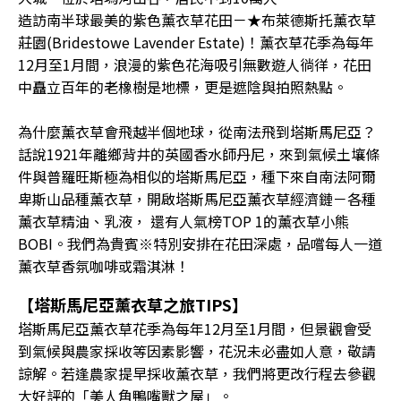
造訪南半球最美的紫色薰衣草花田－★布萊德斯托薰衣草
莊園(Bridestowe Lavender Estate)！薰衣草花季為每年
12月至1月間，浪漫的紫色花海吸引無數遊人徜徉，花田
中矗立百年的老橡樹是地標，更是遮陰與拍照熱點。
為什麼薰衣草會飛越半個地球，從南法飛到塔斯馬尼亞？
話說1921年離鄉背井的英國香水師丹尼，來到氣候土壤條
件與普羅旺斯極為相似的塔斯馬尼亞，種下來自南法阿爾
卑斯山品種薰衣草，開啟塔斯馬尼亞薰衣草經濟鏈－各種
薰衣草精油、乳液， 還有人氣榜TOP 1的薰衣草小熊
BOBI。我們為貴賓※特別安排在花田深處，品嚐每人一道
薰衣草香氛咖啡或霜淇淋！
【塔斯馬尼亞薰衣草之旅TIPS】
塔斯馬尼亞薰衣草花季為每年12月至1月間，但景觀會受
到氣候與農家採收等因素影響，花況未必盡如人意，敬請
諒解。若逢農家提早採收薰衣草，我們將更改行程去參觀
大好評的「美人角鴨嘴獸之屋」。