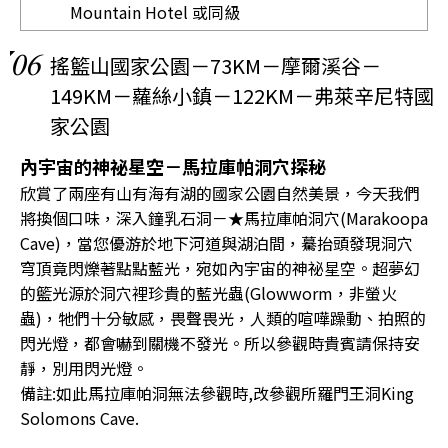
Mountain Hotel
或同級
06
搖籃山國家公園－73KM－摩爾溪谷－
149KM－蘿絲小鎮－122KM－弗萊辛尼特國
家公園
內宇宙的神祕星空－馬拉庫帕洞穴探秘
欣賞了兩座有山有海有湖的國家公園自然美景，今天我們
將換個口味，深入鐘乳石洞－★馬拉庫帕洞穴(Marakoopa
Cave)，當您優游於地下河道與湖泊間，驀抬頭發現洞穴
穹頂竟閃爍著點點藍光，宛如內宇宙的神祕星空。超夢幻
的籃光源於洞穴裡珍貴的藍光蟲(Glowworm，非螢火
蟲)，牠們十分敏感，畏聲畏光，人類的喧嘩躁動、拍照的
閃光燈，都會嚇到關機不發光。所以參觀時貴賓請保持安
靜，別用閃光燈。
備註:如此馬拉庫帕洞無法參觀時,改參觀所羅門王洞King
Solomons Cave.