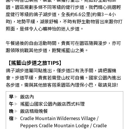
園。園區規劃多條不同等級的健行步道，我們精心挑選輕
度健行等級的鴿子湖步道，全長約6.6公里(約需3－4小
時)，地勢平緩，湖景舒暢，不時有野生動物冒出來跟你打
照面，是條令人心曠神怡的迷人步道。
午餐過後的自由活動時間，貴賓可在園區隨興漫步，亦可
跟領隊挑戰其他步道，飽覽搖籃山之美。
【搖籃山步道之旅TIPS】
鴿子湖步道屬同點進出，僅步道口有洗手間，請把握機
會。步道平緩，貴賓若需登山杖可自備。國家公園內進出
各步道，需與其他旅客搭乘園區內環保小巴，敬請見諒!
早
飯店內
午
搖籃山國家公園內飯店西式料理
晚
飯店精緻晚餐
宿
Cradle Mountain Wilderness Village
/
Peppers Cradle Mountain Lodge
/
Cradle