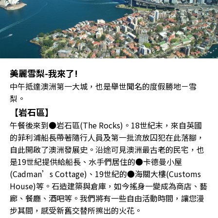
美麗雪梨-我來了!
中午抵達澳洲第一大城，也是舉世聞名的度假勝地－雪
梨。
【岩石區】
午餐後來到●岩石區(The Rocks)。18世紀末，來自英國
的菲利浦船長帶著隨行人員及第一批流放囚犯在此落腳，
自此開啟了澳洲發展史。沿途可見澳洲最古老的民宅，也
是19世紀提供給船長、水手們居住的●卡德曼小屋
(Cadman’s Cottage)、19世紀的●海關大樓(Customs
House)等。石造建築與倉庫，如今搖身一變成為商店、藝
廊、餐廳、酒吧等。我們將有一些自由活動時間，讓您漫
步其間，感受新舊交替所擦出的火花。