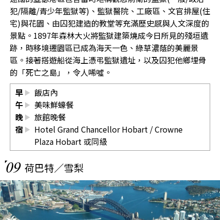
犯/隔離/青少年監獄等)、監獄醫院、工廠區、文官排屋(住
宅)與花園、由囚犯建造的教堂等充滿歷史感與人文深度的
景點。1897年森林大火將監獄建築燒成今日所見的殘垣遺
跡，時移境遷園區已成為海天一色、綠草濃蔭的美麗景
區。接著搭遊船從海上憑弔監獄遺址，以及囚犯他鄉埋骨
的「死亡之島」，令人唏噓。
早
飯店內
午
美味鮮蠔餐
晚
旅館晚餐
宿
Hotel Grand Chancellor Hobart
/
Crowne
Plaza Hobart
或同級
09
荷巴特／雪梨