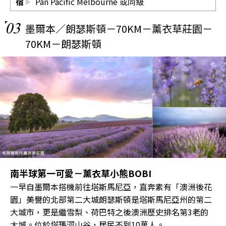
宿
Pan Pacific Melbourne 或同級
03
墨爾本／朗瑟斯頓－70KM－薰衣草莊園－
70KM－朗瑟斯頓
南半球第一可愛－薰衣草小熊BOBI
一早自墨爾本搭機前往塔斯馬尼亞，直奔素有「澳洲後花
園」美譽的北部第二大城朗瑟斯頓是塔斯馬尼亞州的第二
大城市，更是繼雪梨、荷巴特之後澳洲歷史排名第3老的
大城。位於塔瑪河山谷，居民不到10萬人。