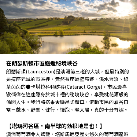
在朗瑟斯頓市區邂逅秘境峽谷
朗瑟斯頓(Launceston)是澳洲第三老的大城，但最特別的
是這座老城的市區裡，竟然有座峭壁高聳、溪水奔流、綠
草茵茵的●卡塔拉科特峽谷(Cataract Gorge)，市民最喜
歡徜徉在這座隱身於城市裡的秘境峽谷，享受桃花源般的
偷閒人生。我們將搭乘★懸吊式纜車，俯瞰市民的峽谷日
常－戲水、野餐、健行、慢跑、曬太陽，真的十分有趣。
【塔瑪河谷區，南半球的勃根地是也！】
澳洲葡萄酒令人驚艷，塔斯馬尼亞歷史悠久的葡萄酒產區