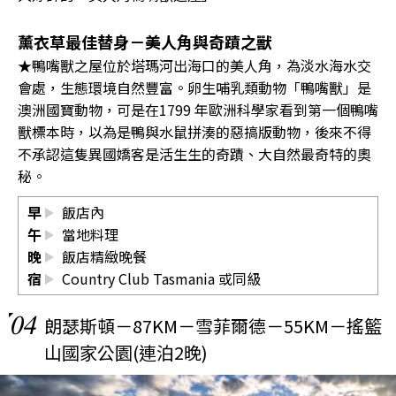
薰衣草最佳替身－美人角與奇蹟之獸
★鴨嘴獸之屋位於塔瑪河出海口的美人角，為淡水海水交
會處，生態環境自然豐富。卵生哺乳類動物「鴨嘴獸」是
澳洲國寶動物，可是在1799 年歐洲科學家看到第一個鴨嘴
獸標本時，以為是鴨與水鼠拼湊的惡搞版動物，後來不得
不承認這隻異國嬌客是活生生的奇蹟、大自然最奇特的奧
秘。
早
飯店內
午
當地料理
晚
飯店精緻晚餐
宿
Country Club Tasmania
或同級
04
朗瑟斯頓－87KM－雪菲爾德－55KM－搖籃
山國家公園(連泊2晚)