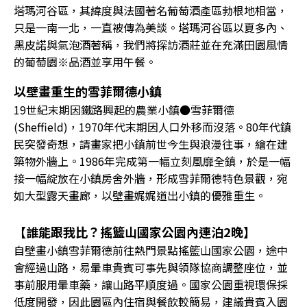
塔瑪河谷區，其緯度與法國著名葡萄酒產區勃根地相當，
只是一南一北，一直被傳為美談。塔瑪河谷區以夏多內、
黑皮諾與氣泡酒著稱，我們將探訪酒莊並在充滿田園風情
的葡萄園※品酒並享用午餐。
以壁畫重生的雪菲爾德小鎮
19世紀末期因鐵路興起的農業小鎮●雪菲爾德
(Sheffield)，1970年代末期因人口外移而沒落。80年代鎮
民突發奇想，請畫家把小鎮前世今生與浪漫往事，繪在建
築物外牆上。1986年完成第一幅立刻風靡全鎮，於是一幅
接一幅綻放在小鎮房舍外牆，形成雪菲爾德特色景觀，宛
如大型露天畫廊，以壁畫娓娓道出小鎮的優雅重生。
【誰能跟我比？搖籃山國家公園內連泊2晚】
自壁畫小鎮雪菲爾德前往熱門景點搖籃山國家公園，途中
會經過山路，易暈車貴賓可事先與領隊協商調整座位，並
事前服用暈車藥，讓山路平順度過。國家公園重視環保採
低度開發，因此園區內住宿與餐飲較簡易，建議貴賓入園