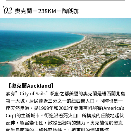
02
奧克蘭－238KM－陶朗加
【奧克蘭Auckland】
素有”City of Sails”帆船之都美譽的奧克蘭是紐西蘭北島
第一大城，居民達近三分之一的紐西蘭人口，同時也是一
座天然良港，是1999年和2003年美洲盃帆船賽(America's
Cup)的主辦城市。街道沿著死火山口所構成的丘陵地起伏
延伸，極富變化性，散發出獨特的魅力。奧克蘭位於奧克
蘭半島南端的一條狹窄地峽上，被東側的懷特瑪塔