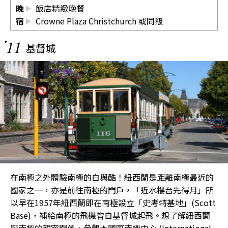
晚
飯店精緻晚餐
宿
Crowne Plaza Christchurch
或同級
11
基督城
在南極之外體驗南極的白與酷！紐西蘭是距離南極最近的
國家之一，亦是前往南極的門戶，「近水樓台先得月」所
以早在1957年紐西蘭即在南極設立「史考特基地」(Scott
Base)，補給南極的飛機皆自基督城起飛。想了解紐西蘭