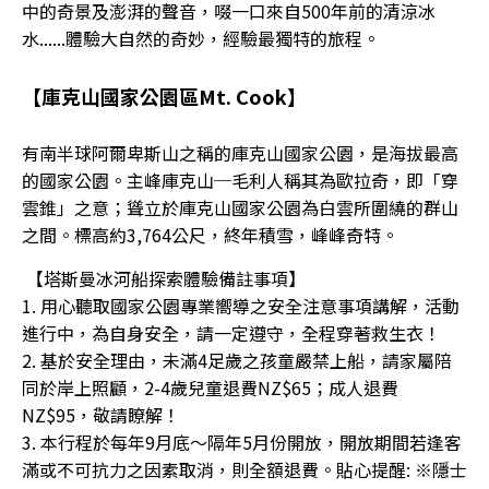
中的奇景及澎湃的聲音，啜一口來自500年前的清涼冰
水......體驗大自然的奇妙，經驗最獨特的旅程。
【庫克山國家公園區Mt. Cook】
有南半球阿爾卑斯山之稱的庫克山國家公園，是海拔最高
的國家公園。主峰庫克山─毛利人稱其為歐拉奇，即「穿
雲錐」之意；聳立於庫克山國家公園為白雲所圍繞的群山
之間。標高約3,764公尺，終年積雪，峰峰奇特。
【塔斯曼冰河船探索體驗備註事項】
1. 用心聽取國家公園專業嚮導之安全注意事項講解，活動
進行中，為自身安全，請一定遵守，全程穿著救生衣！
2. 基於安全理由，未滿4足歲之孩童嚴禁上船，請家屬陪
同於岸上照顧，2-4歲兒童退費NZ$65；成人退費
NZ$95，敬請瞭解！
3. 本行程於每年9月底～隔年5月份開放，開放期間若逢客
滿或不可抗力之因素取消，則全額退費。貼心提醒: ※隱士