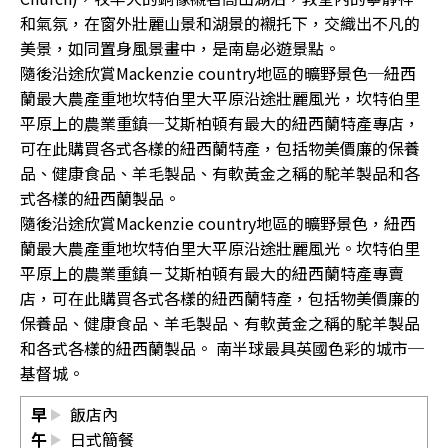
和氣氛，在窗外壯麗山景和湖景的襯托下，交織出不凡的
美景，如同置身風景畫中，是南島必遊景點。
隨後沿途欣賞Mackenzie country地區的曠野景色─紐西
蘭最大農產重地坎特伯里大平原沿途壯麗風光，坎特伯里
平原上的農業重鎮─艾斯柏頓有最大的紐西蘭特產專店，
可在此購買各式各樣的紐西蘭特產，包括物美價廉的保養
品、健康食品、羊毛製品、有軟黃金之稱的駝羊製品和各
式各樣的紐西蘭製品。
隨後沿途欣賞Mackenzie country地區的曠野景色，紐西
蘭最大農產重地坎特伯里大平原沿途壯麗風光。坎特伯里
平原上的農業重鎮－艾斯柏頓有最大的紐西蘭特產專賣
店，可在此購買各式各樣的紐西蘭特產，包括物美價廉的
保養品、健康食品、羊毛製品、有軟黃金之稱的駝羊製品
和各式各樣的紐西蘭製品。 南半球最具英國色彩的城市─
基督城。
早
飯店內
午
日式簡餐