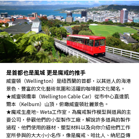
是首都也是風城 更是魔戒的推手
威靈頓（Wellington）是紐西蘭的首都，以其迷人的海港
景色、豐富的文化藝術氛圍和活躍的咖啡館文化聞名。
★威靈頓纜車（Wellington Cable Car）從市中心直達凱
爾本（Kelburn）山頂，俯瞰威靈頓壯麗景色。
★魔戒生產地~ Weta工作室，為魔戒製作模型與道具的主
要公司，參觀他們的小型製作工廠，解說許多道具的製作
過程、他們使用的器材、塑型材料以及向你介紹他們工作
室所參與的大大小小名作，像是魔戒、哈比人、納尼亞傳