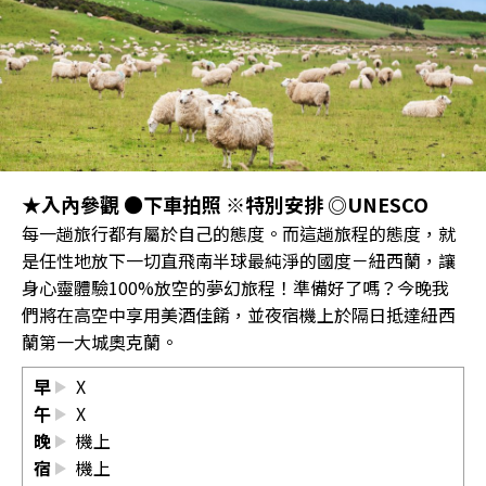
★入內參觀 ●下車拍照 ※特別安排 ◎UNESCO
每一趟旅行都有屬於自己的態度。而這趟旅程的態度，就
是任性地放下一切直飛南半球最純淨的國度－紐西蘭，讓
身心靈體驗100%放空的夢幻旅程！準備好了嗎？今晚我
們將在高空中享用美酒佳餚，並夜宿機上於隔日抵達紐西
蘭第一大城奧克蘭。
早
X
午
X
晚
機上
宿
機上