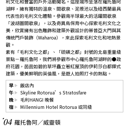
利文化和豐富的戶外活動聞名。這座城市坐落在羅托魯阿
湖畔，擁有獨特的溫泉、間歇泉、泥漿池以及紐西蘭最具
代表性的毛利文化體驗。參觀南半球最大的活躍間歇泉
「波胡圖間歇泉」，以及奇異鳥保育中心探索毛利文化之
美，欣賞擁有出色雕飾和建築外觀設計的蒂普亞大門與其
傳統門戶裝飾（Waharoa），來此探索毛利文化和地熱景
觀。
素有「毛利文化之都」、「硫磺之都」封號的北島重量級
景點－羅托魯阿，我們將參觀市中心羅托魯阿湖畔的●政
府花園，茵茵如碧的草坪矗立著紅屋頂的伊莉莎白都鐸式
建築，優美鮮明的英倫風，是遊人拍照打卡的熱點。
早
飯店內
午
Skyline Rotorua’s Stratosfare
晚
毛利HANGI 晚餐
宿
Millennium Hotel Rotorua
或同級
04
羅托魯阿／威靈頓