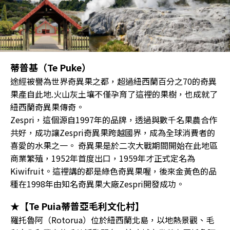
蒂普基（Te Puke）
途經被譽為世界奇異果之都，超過紐西蘭百分之70的奇異
果產自此地.火山灰土壤不僅孕育了這裡的果樹，也成就了
紐西蘭奇異果傳奇。
Zespri，這個源自1997年的品牌，透過與數千名果農合作
共好，成功讓Zespri奇異果跨越國界，成為全球消費者的
喜愛的水果之一。 奇異果是於二次大戰期間開始在此地區
商業繁殖，1952年首度出口，1959年才正式定名為
Kiwifruit。這裡講的都是綠色奇異果喔，後來金黃色的品
種在1998年由知名奇異果大廠Zespri開發成功。
★【Te Puia蒂普亞毛利文化村】
羅托魯阿（Rotorua）位於紐西蘭北島，以地熱景觀、毛