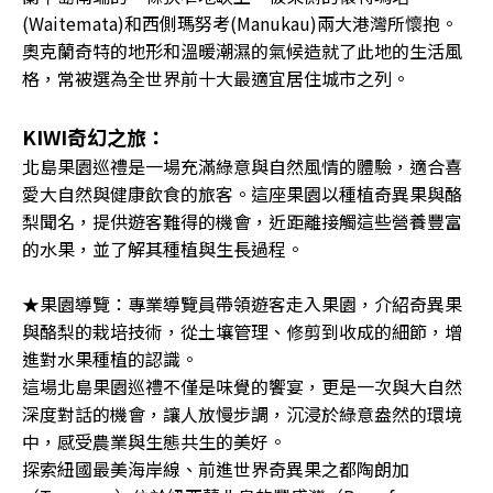
(Waitemata)和西側瑪努考(Manukau)兩大港灣所懷抱。
奧克蘭奇特的地形和溫暖潮濕的氣候造就了此地的生活風
格，常被選為全世界前十大最適宜居住城市之列。
KIWI奇幻之旅：
北島果園巡禮是一場充滿綠意與自然風情的體驗，適合喜
愛大自然與健康飲食的旅客。這座果園以種植奇異果與酪
梨聞名，提供遊客難得的機會，近距離接觸這些營養豐富
的水果，並了解其種植與生長過程。
★果園導覽：專業導覽員帶領遊客走入果園，介紹奇異果
與酪梨的栽培技術，從土壤管理、修剪到收成的細節，增
進對水果種植的認識。
這場北島果園巡禮不僅是味覺的饗宴，更是一次與大自然
深度對話的機會，讓人放慢步調，沉浸於綠意盎然的環境
中，感受農業與生態共生的美好。
探索紐國最美海岸線、前進世界奇異果之都陶朗加