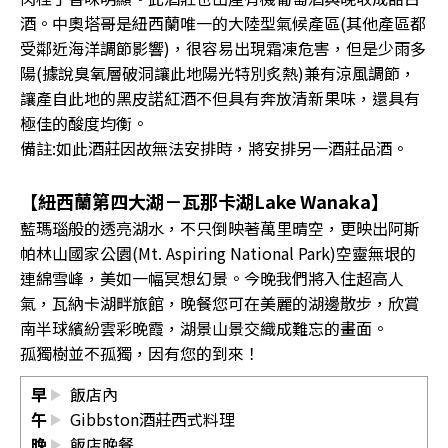
酒。中奧塔哥是紐西蘭唯一的大陸型氣候產區(其他產區都
受鄰近海洋調節影響)，很容易出現霜凍危害，但是少雨多
陽(據說臭氧層破洞讓此地陽光特別炙熱)兼有涼風調節，
讓產自此地的黑皮諾紅酒不但具有奔放清新果味，還具有
極佳的酸度均衡。
備註:如此酒莊因故無法安排時，將安排另一酒莊品酒。
【紐西蘭第四大湖－瓦那卡湖Lake Wanaka】
藍瑪瑙般的透亮湖水，不只倒映著萬里晴空，更映出阿斯
帕林山國家公園(Mt. Aspiring National Park)空靈無垠的
連綿雪峰，美如一幅冥想幻景。今晚我們將入住超高人
氣，瓦納卡湖畔旅館，晚餐您可在美麗的湖邊散步，欣賞
南半球繽紛雲彩晚霞，湖景山景交織成難忘的畫面。
孤獨樹並不孤獨，因有您的到來！
早
飯店內
午
Gibbston酒莊西式料理
晚
飯店晚餐