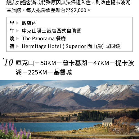
飯店如遇客滿或特殊原因無法保證入住，則改住提卡波湖
區旅館，每人退房價差新台幣$2,000。
早
飯店內
午
庫克山隱士飯店西式自助餐
晚
The Panorama 餐廳
宿
Hermitage Hotel ( Superior 面山房)
或同級
10
庫克山－58KM－普卡基湖－47KM－提卡波
湖－225KM－基督城