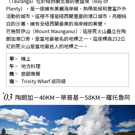
（Tauranga）位於紐西蘭北島的豐盛灣（Bay of
Plenty），是一座擁有美麗海岸線、熱帶氣候和豐富戶外
活動的城市。這裡不僅是紐西蘭重要的港口城市，亮眼純
白的沙灘，擁有全紐西蘭最美的海岸線的美譽。
芒格努伊山（Mount Maunganui）: 這座死火山矗立在陶
朗加港口旁，是當地最著名的地標之一。這座標高232公
尺的死火山是當地最迷人的地標之一。
早
機上
午
地方料理
晚
旅館晚餐
宿
Trinity Wharf
或同級
03
陶朗加－40KM－蒂普基－58KM－羅托魯阿