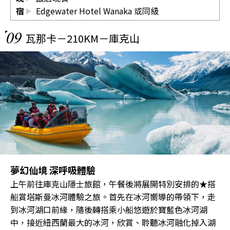
宿
Edgewater Hotel Wanaka
或同級
09
瓦那卡－210KM－庫克山
夢幻仙境 深呼吸體驗
上午前往庫克山隱士旅館，午餐後將展開特別安排的★搭
船賞塔斯曼冰河體驗之旅。首先在冰河嚮導的帶領下，走
到冰河湖口前緣，隨後轉搭乘小船悠遊於寶藍色冰河湖
中，接近紐西蘭最大的冰河，欣賞、聆聽冰河融化掉入湖