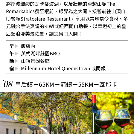
將煙波縹緲的瓦卡蒂波湖，以及壯麗的卓越山脈The
Remarkables攬至眼前，眼界為之大開。接著前往山頂自
助餐廳Stratosfare Restaurant，享用以當地當令食材、多
元融合手法烹調的KIWI式紐西蘭自助餐，以華燈初上的皇
后鎮浪漫美景佐餐，讓您胃口大開！
早
飯店內
午
英式湖畔莊園BBQ
晚
山頂景觀餐廳
宿
Millennium Hotel Queenstown
或同級
08
皇后鎮－65KM－箭鎮－55KM－瓦那卡