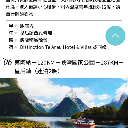
潮濕，進入後請小心腳步，洞內溫度終年攝氏8-12度，請
自行斟酌衣物!
早
飯店內
^
午
皇后鎮西式料理
晚
飯店精緻晚餐
宿
Distinction Te Anau Hotel & Villas
或同級
06
第阿納－120KM－峽灣國家公園－287KM－
皇后鎮（連泊2晚）