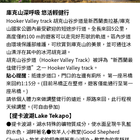
庫克山深呼吸 悠活輕健行
Hooker Valley track 胡克山谷步道是新西蘭奧拉基/庫克
山國家公園內最受歡迎的短途步行道。全長來回5公里，
高度僅約100 m的遊客可以走完好形狀的軌道。區內步道
由環境保護部維護，可欣賞到庫克山的美景，並可通往冰
山漂浮在其中的冰河胡克湖。
胡克山谷步道（Hooker Valley Track）被評為“新西蘭最
佳健行步道”之一 Hooker Valley track。
貼心提醒
：抵達步道口，門口的左邊有廁所。 第一座吊橋
來回約1:15分。(目前吊橋正在整修，遊客僅能通行至第一
座吊橋。)
請依個人體力來做調整健行的遠近，原路來回，此行程視
天候調整。(可自由參加)
【提卡波湖Lake Tekapo】
●提卡波湖，湖水特殊的礦物質成分，使水面呈現牛乳藍
的水色，湖畔著名●牧羊人小教堂(Good Shepherd
Church)，牧羊犬的銅像襯著高山湖泊，教堂內的寧靜祥