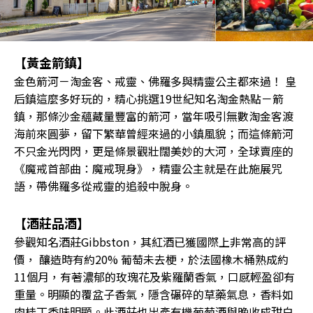
【黃金箭鎮】
金色箭河－淘金客、戒靈、佛羅多與精靈公主都來過！ 皇
后鎮這麼多好玩的，精心挑選19世紀知名淘金熱點－箭
鎮，那條沙金蘊藏量豐富的箭河，當年吸引無數淘金客渡
海前來圓夢，留下繁華曾經來過的小鎮風貌；而這條箭河
不只金光閃閃，更是條景觀壯闊美妙的大河，全球賣座的
《魔戒首部曲：魔戒現身》，精靈公主就是在此施展咒
語，帶佛羅多從戒靈的追殺中脫身。
【酒莊品酒】
參觀知名酒莊Gibbston，其紅酒已獲國際上非常高的評
價， 釀造時有約20% 葡萄未去梗，於法國橡木桶熟成約
11個月，有著濃郁的玫瑰花及紫羅蘭香氣，口感輕盈卻有
重量。明顯的覆盆子香氣，隱含碾碎的草藥氣息，香料如
肉桂丁香味明顯。此酒莊也出產有機葡萄酒與晚收成甜白