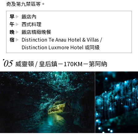
奇及第九禁區等。
早
飯店內
午
西式料理
晚
飯店精緻晚餐
宿
Distinction Te Anau Hotel & Villas
/
Distinction Luxmore Hotel
或同級
05
威靈頓 / 皇后鎮－170KM－第阿納