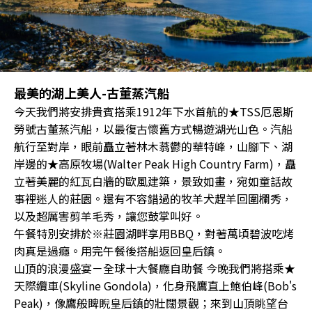
最美的湖上美人-古董蒸汽船
今天我們將安排貴賓搭乘1912年下水首航的★TSS厄恩斯
勞號古董蒸汽船，以最復古懷舊方式暢遊湖光山色。汽船
航行至對岸，眼前矗立著林木蓊鬱的華特峰，山腳下、湖
岸邊的★高原牧場(Walter Peak High Country Farm)，矗
立著美麗的紅瓦白牆的歐風建築，景致如畫，宛如童話故
事裡迷人的莊園。還有不容錯過的牧羊犬趕羊回圍欄秀，
以及超厲害剪羊毛秀，讓您鼓掌叫好。
午餐特別安排於※莊園湖畔享用BBQ，對著萬頃碧波吃烤
肉真是過癮。用完午餐後搭船返回皇后鎮。
山頂的浪漫盛宴－全球十大餐廳自助餐 今晚我們將搭乘★
天際纜車(Skyline Gondola)，化身飛鷹直上鮑伯峰(Bob's
Peak)，像鷹般睥睨皇后鎮的壯闊景觀；來到山頂眺望台