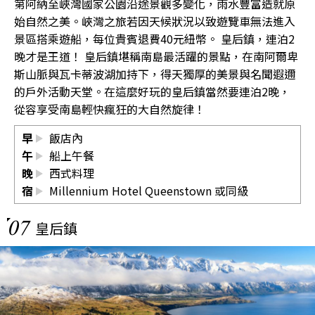
第阿納至峽灣國家公園沿途景觀多變化，雨水豐富造就原
始自然之美。峽灣之旅若因天候狀況以致遊覽車無法進入
景區搭乘遊船，每位貴賓退費40元紐幣。 皇后鎮，連泊2
晚才是王道！ 皇后鎮堪稱南島最活躍的景點，在南阿爾卑
斯山脈與瓦卡蒂波湖加持下，得天獨厚的美景與名聞遐邇
的戶外活動天堂。在這麼好玩的皇后鎮當然要連泊2晚，
從容享受南島輕快瘋狂的大自然旋律！
早
飯店內
午
船上午餐
晚
西式料理
宿
Millennium Hotel Queenstown
或同級
07
皇后鎮