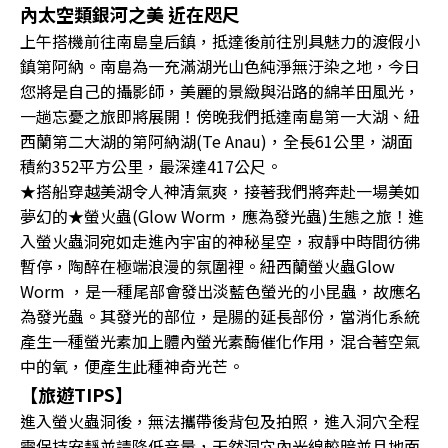
內太空類銀河之美 近在咫尺
上午搭機前往南島皇后鎮，抵達後前往別具魅力的渡假小
鎮第阿納。南島為一充滿湖光山色純淨無汙染之地，今日
您將是自己的攝影師，美麗的景緻與沿路的綿羊田風光，
一趟忘憂之旅即將展開！傍晚我們抵達南島第一大湖、紐
西蘭第二大湖的第阿納湖(Te Anau)，全長61公里，湖面
積約352平方公里，最深達417公尺。
★搭船穿越美湖令人神清氣爽，接著我們將奔赴一場美如
夢幻的★螢火蟲(Glow Worm，應為發光蟲)生態之旅！進
入螢火蟲洞宛如走進內宇宙的神秘星空，寂靜中時間彷彿
暫停，陶醉在極端浪漫的氛圍裡。紐西蘭螢火蟲Glow
Worm ，是一種尾部會發出淡藍色螢光的小昆蟲，故應名
為發光蟲。其發光的部位，是腸的延長部份，當消化系統
產生一種螢光素加上體內螢光素酶催化作用，混合著空氣
中的氧，便產生此種神奇光芒。
【旅遊TIPS】
進入螢火蟲洞後，無法攜帶後背包及拍照，進入洞穴全程
需保持安靜並請降低音量，天然洞穴內光線較暗並且地面