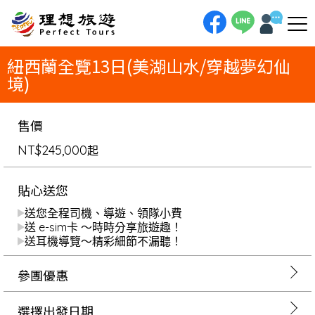
理想旅遊-紐西蘭全覽13日(美湖山水/穿越夢幻仙境)每一趟旅行都該任性。用13天，從北到南，深度擁抱最純淨的紐西蘭全
覽。旅程始於熱情的北島奧克蘭，體驗毛利文化與火山地熱的奇幻交織。隨後飛越至南島的皇后鎮，這座戶外活動天堂，串聯起
世界級的景觀—雄偉的米佛峽灣、如藍寶石般的提卡波湖畔「牧羊人教堂」，以及直達天際的庫克山。這場紐西蘭旅遊精心規
劃，讓您能從容享受紐西蘭13日的每個光影瞬間，不只看到美景，更要走進夢幻仙境裡。
紐西蘭全覽13日(美湖山水/穿越夢幻仙
境)
售價
NT$245,000
起
貼心送您
送您全程司機、導遊、領隊小費
送 e-sim卡 ～時時分享旅遊趣！
送耳機導覽～精彩細節不漏聽！
參團優惠
選擇出發日期