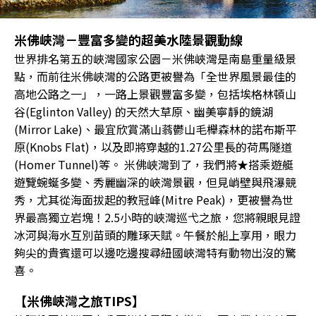
米佛峽灣－豐富多變的超美水陸景觀動線
世界排名第五的峽灣國家公園－米佛峽灣是南島重量級景
點，而前往米佛峽灣的公路更被譽為「全世界風景最佳的
高地公路之一」，一路上景觀豐富多變，包括埃格林頓山
谷(Eglinton Valley) 的天然大草原、幽美寧靜的鏡湖
(Mirror Lake)、最宜欣賞滿山蓊鬱山毛櫸森林的諾布斯平
原(Knobs Flat)，以及即將穿越的1.27公里長的荷馬隧道
(Homer Tunnel)等。 米佛峽灣到了，我們將★搭乘遊艇
遊覽蜿蜒多變、秀麗幽深的峽灣景觀，但見峭壁與飛瀑競
秀，尤其從海面拔起的教冠峰(Mitre Peak)，更被譽為世
界最高獨立岩塊！2.5小時的峽灣巡弋之旅，您將親眼見證
冰河與海水互別苗頭的雕琢天賦。午餐於船上享用，眼力
夠尖的貴賓還可以邊吃邊搜尋紐國峽灣特有動物出沒的驚
喜。
【米佛峽灣之旅TIPS】