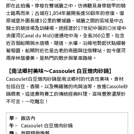
即在此拍攝。穿梭在雙城牆之中，彷彿聽見身穿鎧甲的騎
士踏馬而來；古城在1,854年展開長達50餘年的修復，復
原城堡外圍長達3公里的雙城牆，城牆之間的區域是中古
騎士的競技場及訓練場。途經建於17世紀中葉的◎米堤中
央運河(Canal du Midi)連通地中海，全長360公里，包含
近百個船閘與水道橋、隧道、水壩，沿線地勢起伏點綴著
葡萄園，船閘附近也是古老的商圈與住宿驛站。如今運河
兩岸林蔭優美，是熱門的散步與單車路線。
【南法鄉村美味～Cassoulet 白豆燉肉砂鍋】
Cassoulet白豆燉肉砂鍋是南法鄉村的代表性美味，食材
包括白豆、香腸，以及鴨雞豬的肉與油等，放進Cassole砂
鍋燜煮。這道費時費工的傳統經典料理，滋味豐腴濃厚妙
不可言，一吃難忘！
早
飯店內
午
Cassoulet 白豆燉肉砂鍋
晚
旅館精緻晚餐