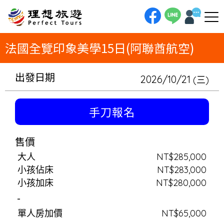
理想旅遊-法國全覽印象美學15日(阿聯酋航空)從浪漫的蔚藍海岸到歷史的巴黎，展開一場法國全覽的極致美學之旅。尼斯與蒙
地卡羅的奢華揭開序幕，接著深入普羅旺斯的田園詩意，在光影藝術工坊與梵谷畫作中感受南法熱情。途經中世紀的卡爾卡頌古
城與「液體黃金」波爾多紅酒區。在羅亞爾河谷，體驗香波堡與雪濃梭堡的貴族風華。最後，攀登海上的奇蹟聖米歇爾山，並以
塞納河晚宴和羅浮宮，為這趟15日的法國深度旅遊，寫下最浪漫的註腳。
法國全覽印象美學15日(阿聯酋航空)
出發日期
2026/10/21
(三)
手刀報名
售價
大人
NT$285,000
小孩佔床
NT$283,000
小孩加床
NT$280,000
-
單人房加價
NT$65,000