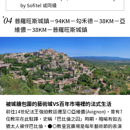
by Sofitel
或同級
04
普羅旺斯城鎮－94KM－勾禾德－38KM－亞
維儂－38KM－普羅旺斯城鎮
被城牆包圍的藝術城VS百年市場裡的法式生活
前往14世紀法王強迫教廷遷至◎亞維儂(Avignon)，曾有7
任教宗在此駐蹕，史稱「巴比倫之囚」時期，暗喻有如古
猶太人被俘巴比倫。●◎教皇宮廣場是每年藝術節的表演