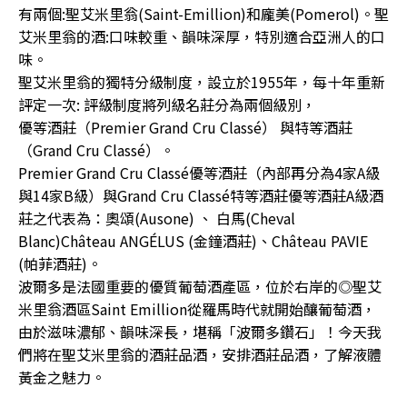
有兩個:聖艾米里翁(Saint-Emillion)和龐美(Pomerol)。聖
艾米里翁的酒:口味較重、韻味深厚，特別適合亞洲人的口
味。
聖艾米里翁的獨特分級制度，設立於1955年，每十年重新
評定一次: 評級制度將列級名莊分為兩個級別，
優等酒莊（Premier Grand Cru Classé） 與特等酒莊
（Grand Cru Classé）。
Premier Grand Cru Classé優等酒莊（內部再分為4家A級
與14家B級）與Grand Cru Classé特等酒莊優等酒莊A級酒
莊之代表為：奧頌(Ausone) 、 白馬(Cheval
Blanc)Château ANGÉLUS (金鐘酒莊)、Château PAVIE
(帕菲酒莊)。
波爾多是法國重要的優質葡萄酒產區，位於右岸的◎聖艾
米里翁酒區Saint Emillion從羅馬時代就開始釀葡萄酒，
由於滋味濃郁、韻味深長，堪稱「波爾多鑽石」！今天我
們將在聖艾米里翁的酒莊品酒，安排酒莊品酒，了解液體
黃金之魅力。