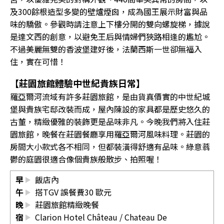
及300餘根造型多變的壁爐煙囪，成為國王展示財富與品
味的驕傲。參觀時請注意上下樓分開的雙向螺旋梯，據說
是達文西的創意，以避免王后與情婦們狹路相逢的尷尬。
不過美麗無雙的香波堡建好後，法蘭西斯一世卻無福入
住，實在可惜！
【莊園旅館體驗中世紀貴族日常】
羅亞爾河流域有許多莊園旅館，是由貨真價實的中世紀城
堡與貴族宅邸改裝而成，屋內陳設的家具都是歷史悠久的
古董，精緻優雅的裝飾更是品味非凡。今晚我們將入住莊
園旅館，晚餐在莊園餐廳享用羅亞爾河風味料理。莊園的
房間大小款式各不相同，但都裝潢得舒適有品味。綠意蓊
鬱的庭園很適合像個貴族般散步、拍照喔！
早
飯店內
午
搭TGV 誤餐費30 歐元
晚
莊園旅館精緻晚餐
宿
Clarion Hotel Château
/
Chateau De