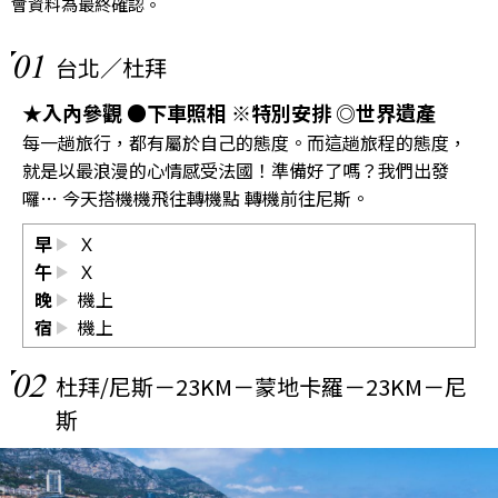
會資料為最終確認。
01
台北／杜拜
★入內參觀 ●下車照相 ※特別安排 ◎世界遺產
每一趟旅行，都有屬於自己的態度。而這趟旅程的態度，
就是以最浪漫的心情感受法國！準備好了嗎？我們出發
囉… 今天搭機機飛往轉機點 轉機前往尼斯。
早
Ｘ
午
Ｘ
晚
機上
宿
機上
02
杜拜/尼斯－23KM－蒙地卡羅－23KM－尼
斯