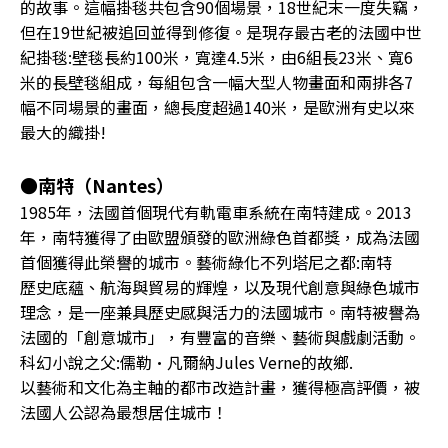
的故事。這幅掛毯共包含90個場景，18世紀末一度失竊，
但在19世紀被追回並得到修復。是現存最古老的法國中世
紀掛毯:壁毯長約100米，寬達4.5米，由6組長23米、寬6
米的長壁毯組成，每組包含一幅大型人物畫面和兩排各7
幅不同場景的畫面，總長度超過140米，是歐洲有史以來
最大的織掛!
●南特（Nantes）
1985年，法國首個現代有軌電車系統在南特建成。2013
年，南特獲得了由歐盟頒發的歐洲綠色首都獎，成為法國
首個獲得此榮譽的城市。藝術綠化不列塔尼之都:南特
歷史底蘊、航海與貿易的輝煌，以及現代創意與綠色城市
理念，是一座兼具歷史感與活力的法國城市。南特被譽為
法國的「創意城市」，有豐富的音樂、藝術與戲劇活動。
科幻小說之父:儒勒·凡爾納Jules Verne的故鄉.
以藝術和文化為主軸的都市改造計畫，獲得極高評價，被
法國人公認為最想居住城市！