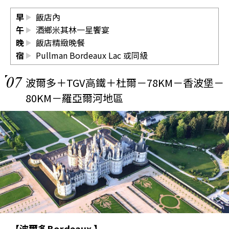
早
飯店內
午
酒鄉米其林一星饗宴
晚
飯店精緻晚餐
宿
Pullman Bordeaux Lac
或同級
07
波爾多＋TGV高鐵＋杜爾－78KM－香波堡－
80KM－羅亞爾河地區
【波爾多Bordeaux 】