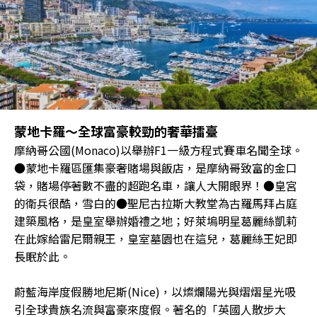
蒙地卡羅～全球富豪較勁的奢華擂臺
摩納哥公國(Monaco)以舉辦F1一級方程式賽車名聞全球。
●蒙地卡羅區匯集豪奢賭場與飯店，是摩納哥致富的金口
袋，賭場停著數不盡的超跑名車，讓人大開眼界！●皇宮
的衛兵很酷，雪白的●聖尼古拉斯大教堂為古羅馬拜占庭
建築風格，是皇室舉辦婚禮之地；好萊塢明星葛麗絲凱莉
在此嫁給雷尼爾親王，皇室墓園也在這兒，葛麗絲王妃即
長眠於此。
蔚藍海岸度假勝地尼斯(Nice)，以燦爛陽光與熠熠星光吸
引全球貴族名流與富豪來度假。著名的「英國人散步大