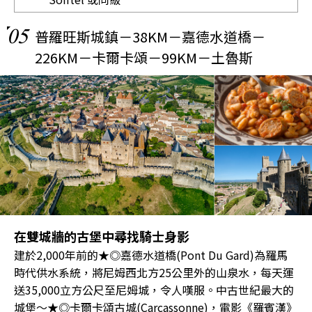
05
普羅旺斯城鎮－38KM－嘉德水道橋－
226KM－卡爾卡頌－99KM－土魯斯
在雙城牆的古堡中尋找騎士身影
建於2,000年前的★◎嘉德水道橋(Pont Du Gard)為羅馬
時代供水系統，將尼姆西北方25公里外的山泉水，每天運
送35,000立方公尺至尼姆城，令人嘆服。中古世紀最大的
城堡～★◎卡爾卡頌古城(Carcassonne)，電影《羅賓漢》