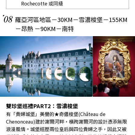
Rochecotte
或同級
08
羅亞河區地區－30KM－雪濃梭堡－155KM
－昂熱 －90KM－南特
雙珍堡巡禮PART2：雪濃梭堡
有「貴婦城堡」美譽的★奇儂梭堡(Château de
Chenonceau)建於謝爾河畔，橫跨謝爾河的設計憑添無限
浪漫風情。城堡經歷兩位皇后與四位貴婦之手，因此又被