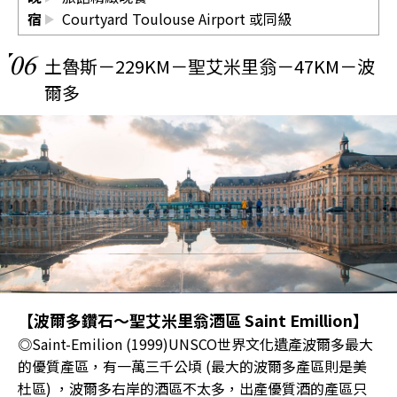
宿
Courtyard Toulouse Airport
或同級
06
土魯斯－229KM－聖艾米里翁－47KM－波
爾多
【波爾多鑽石～聖艾米里翁酒區 Saint Emillion】
◎Saint-Emilion (1999)UNSCO世界文化遺產波爾多最大
的優質產區，有一萬三千公頃 (最大的波爾多產區則是美
杜區) ，波爾多右岸的酒區不太多，出產優質酒的產區只