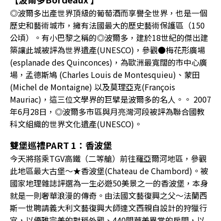
◎波爾多出產世界頂級的葡萄酒而享譽全世界，也是一個
歷史和藝術城市，擁有法國最大的歷史藝術保護區（150
公頃）。有小巴黎之稱的◎波爾多，建於18世紀的傑出建
築讓此城被評為世界遺產(UNESCO)，參觀●梅花形廣場
(esplanade des Quinconces)，為歐洲最寬闊的市中心廣
場，孟德斯鳩 (Charles Louis de Montesquieu)、蒙田
(Michel de Montaigne) 以及莫理亞克(François
Mauriac)，這三位文學界的巨擘是波爾多的名人。。 2007
年6月28日，◎波爾多市區與月亮灣河段被評為聯合國教
科文組織的世界文化遺產(UNESCO)。
雙堡巡禮PART 1：香波堡
今天將搭乘TGV高鐵（二等艙）前往羅亞爾河地區，參觀
此地區最大古堡～★香波堡(Chateau de Chambord)。被
國家地理雜誌評選為一生必遊50美景之一的香波堡，本身
就是一則奢華浪漫的傳奇。由法國文藝復興之父～法蘭西
斯一世聘請義大利文藝復興大師達文西親自設計的狩獵行
宮，以優雅完美的對稱外觀、440間華美異常的房間，以