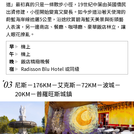
道」最初真的只是一條散步小徑，19世紀中葉由英國僑民
出資修建，小徑開始變寬又變長。如今步道沿著天使灣的
蔚藍海岸線迆邐5公里，沿途欣賞碧海藍天美景與街頭藝
人表演，另一邊商店、餐廳、咖啡廳、豪華飯店林立，讓
人眼花撩亂。
早
機上
午
機上
晚
飯店精緻晚餐
宿
Radisson Blu Hotel
或同級
03
尼斯－176KM－艾克斯－72KM－波城－
20KM－普羅旺斯城鎮