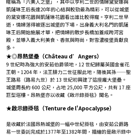
暱稱為「六美人之堡」，其中以亨利二世的情婦黛安娜與
凱薩琳王后長達20年的心結與較勁最為精彩，可以從城堡
的黛安娜花園與凱薩琳花園看出誰比較得寵。亨利二世早
逝，情婦落得被逐出城堡的下場，出身義大利名門的凱薩
琳王后開始施展才華，把情婦的散步長橋加蓋成跨河宮
殿，並導入義大利美食、香氛與時尚，對雪濃梭堡貢獻良
多。
★◎昂熱堡壘（Château d’Angers）
9 世紀時為強大的安茹伯爵領地，12 世紀歸屬英國金雀花
王朝。1204 年，法王腓力二世征服此地，隨後其孫——聖
王路易（路易九世）於 13 世紀初興建了這座龐大堡壘。
城堡周長約 600 公尺，占地 25,000 平方公尺，共有 17 座
巨型塔樓。昂熱堡亦以收藏《啟示錄掛毯》聞名。
★啟示錄掛毯（Tenture de l'Apocalypse）
是收藏於法國昂熱城堡的一幅中世紀掛毯，由安茹公爵路
易一世委託完成於1377年至1382年間，描繪的是啟示錄中