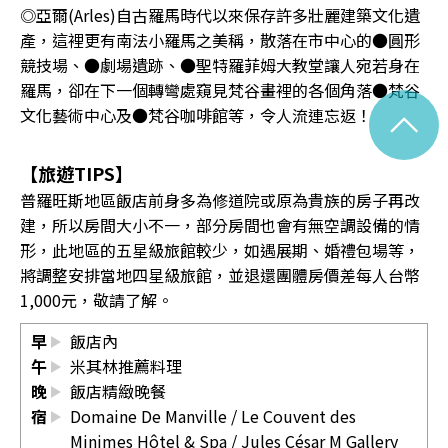
◎亞爾(Arles)自古羅馬時代以來保存許多壯麗建築文化遺
產，這裡更有南法小羅馬之美稱，散落在市中心的●圓形
競技場、●劇場遺跡、●聖特羅菲姆大教堂讓人宛若身在
羅馬，卻在下一個轉彎處窺見梵谷畫裡的各個角落●梵谷
^
文化藝術中心及●梵谷咖啡館等，令人流連忘返！
【旅遊TIPS】
普羅旺斯地區飯店前身多為修道院或原為貴族的房子再改
建，所以房間大小不一，部分房間也會有無空調設備的情
形，此地區的五星級旅館較少，如遇展期、婚禮包場等，
將調整安排當地四星級旅館，並退還團體房價差每人台幣
1,000元，敬請了解。
早
飯店內
午
米其林推薦料理
晚
飯店精緻晚餐
宿
Domaine De Manville
/
Le Couvent des
Minimes Hôtel & Spa
/
Jules César M Gallery