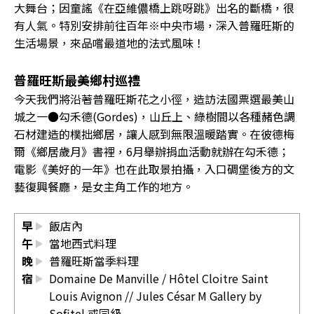
大舞台；因童謠《在亞維儂橋上跳呀跳》出名的斷橋，很
有人氣。特別安排前往百年※中央市場，深入普羅旺斯的
生活場景，來品嚐最道地的法式風味！
普羅旺斯最美鄉村巡禮
今天我們將沿著普羅旺斯花之小徑，造訪法國票選最美山
城之一●勾禾德(Gordes)，山丘上、綠樹間以各種赭色調
石材建造的樸拙鄉居，讓人感到無限溫暖踏實。在彼德梅
爾《鄉居歲月》書裡，6月舉辦捐血活動就辦在勾禾德；
電影《美好的一年》也在此取景拍攝，入口碉堡後方的文
藝復興餐廳，是女主角工作的地方。
早
飯店內
午
當地西式料理
晚
普羅旺斯當季料理
宿
Domaine De Manville
/
Hôtel Cloitre Saint
Louis Avignon
//
Jules César M Gallery by
Sofitel
或同級