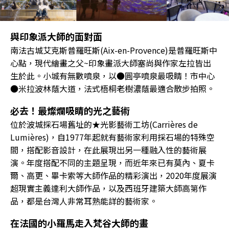
與印象派大師的面對面
南法古城艾克斯普羅旺斯(Aix-en-Provence)是普羅旺斯中
心點，現代繪畫之父~印象畫派大師塞尚與作家左拉皆出
生於此。小城有無數噴泉，以●圓亭噴泉最吸睛！市中心
●米拉波林蔭大道，法式梧桐老樹濃蔭最適合散步拍照。
必去！最燦爛吸睛的光之藝術
位於波城採石場舊址的★光影藝術工坊(Carrières de
Lumières)，自1977年起就有藝術家利用採石場的特殊空
間，搭配影音設計，在此展現出另一種融入性的藝術展
演。年度搭配不同的主題呈現，而近年來已有莫內、夏卡
爾、高更、畢卡索等大師作品的精彩演出，2020年度展演
超現實主義達利大師作品，以及西班牙建築大師高第作
品，都是台灣人非常耳熟能詳的藝術家。
在法國的小羅馬走入梵谷大師的畫