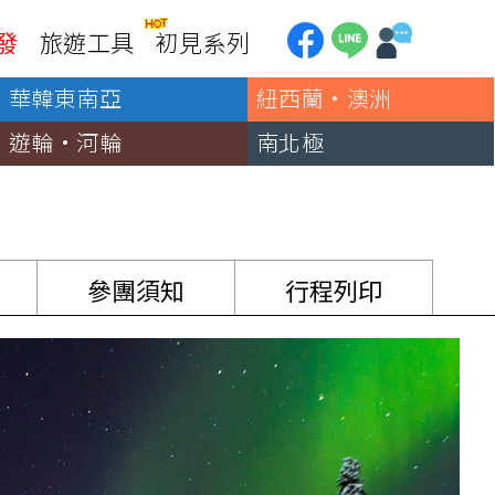
王蟹狩獵、瑞典的破冰船體驗，以及哈士奇與馴鹿雪橇，實現您對白色極圈的所有想像。
發
旅遊工具
初見系列
華韓東南亞
紐西蘭·澳洲
加拿大
銀行優惠
黃刀鎮極光
遊輪·河輪
南北極
第一銀行刷卡回饋
加東賞楓
聯邦銀行刷卡回饋
加西大環線
國泰世華刷卡回饋
加拿大東西岸全覽
台新銀行3期
美國
參團須知
行程列印
中國信託3期/6期
美西國家公園
威
美東紐奧良
企業專區
兆豐商銀
中南美
巴西嘉年華
🗿復活節島
天空之鏡-玻利維亞