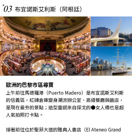
03
布宜諾斯艾利斯（阿根廷）
歐洲的巴黎市區尋寶
上午前往馬德羅港（Puerto Madero）是布宜諾斯艾利斯
的信義區，紅磚倉庫變身潮流辦公室、高級餐廳與飯店，
是現在最夯的景點；造型靈感來自探戈的●女人橋也是超
人氣拍照打卡點。
接著前往位於聖菲大道的雅典人書店（El Ateneo Grand