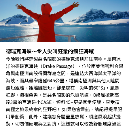
德瑞克海峽〜令人尖叫狂暈的瘋狂海域
今晚我們將穿越惡名昭彰的德瑞克海峽前往南極。屬南冰
洋的德瑞克海峽（Drake Passage），位於南美洲智利合恩
角與南極洲南設得蘭群島之間，是連結大西洋與太平洋的
海峽，而其最窄處僅645公里，堪稱南極洲與其他大陸間
最短距離。距離雖然短，卻是處在「尖叫的60°S｣，風暴
狂野，海相惡劣，是惡名昭彰的危險航道，8級風掀起高
達3層的巨浪是小CASE，傾斜45∘更是家常便飯，享受這
南極之旅最終章的狂野吧！ 如果您會暈船，請記得提早服
用暈船藥。此外，建議您身體盡量放鬆，順應風浪起伏擺
動，切勿僵硬地與之對抗，這樣就可以較為舒服地度過這