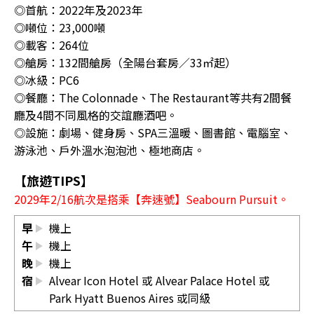
◎首航：2022年及2023年
◎噸位：23,000噸
◎載客：264位
◎艙房：132間艙房（全陽台套房／33㎡起）
◎冰級：PC6
◎餐廳：The Colonnade、The Restaurant等共有2間餐
廳及4間不同風格的交誼廳酒吧。
◎設施：劇場、健身房、SPA三溫暖、圖書館、電腦室、
游泳池、戶外溫水泡泡池、極地商店。
【旅遊TIPS】
2029年2/16航次是搭乘【奔速號】Seabourn Pursuit。
早
機上
午
機上
晚
機上
宿
Alvear Icon Hotel 或 Alvear Palace Hotel 或
Park Hyatt Buenos Aires 或同級