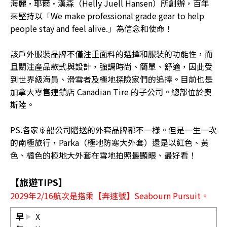
海麗•耶爾•漢森（Helly Juell Hansen）所創辦，百年
來堅持以「We make professional grade gear to help
people stay and feel alive.」為信念和使命！
該戶外服裝品牌不僅注重面料的選擇和服裝的功能性，而
且關注產品款式與設計，強調時尚、簡單、舒適，因此受
到世界級海員、滑雪者及極地探險家們的追捧。目前也是
加拿大零售連鎖店 Canadian Tire 的子公司。總部位於奧
斯陸。
PS.各家🚢船公司贈送的外套品牌都不一樣。但是一生一次
的南極旅行，Parka（極地防寒大外套）還是以紅色、黃
色、橘色的極地大外套在雪地拍照最顯眼、最好看！
【旅遊TIPS】
2029年2/16航次是搭乘【奔速號】Seabourn Pursuit。
早
X