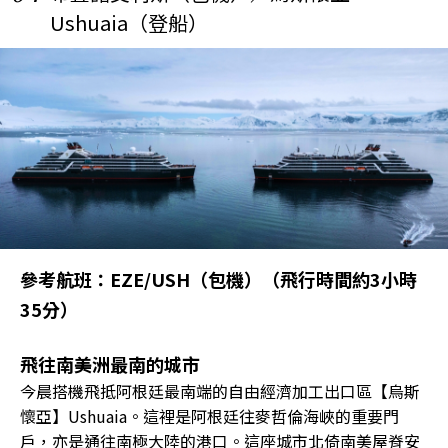
Ushuaia（登船）
參考航班：EZE/USH（包機）（飛行時間約3小時
35分）
飛往南美洲最南的城市
今晨搭機飛抵阿根廷最南端的自由經濟加工出口區【烏斯
懷亞】Ushuaia。這裡是阿根廷往麥哲倫海峽的重要門
戶，亦是通往南極大陸的港口。這座城市北倚南美屋脊安