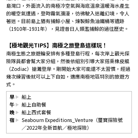
島灣口，外面流入的南極冷空氣與海底溫泉溫暖海水產生
的暖空氣遭遇，登時霧氣瀰漫，彷彿駛入迷離幻境，令人
著迷。目前島上猶有捕鯨小屋、煉製鯨魚油鐵桶等遺跡
（1910年-1931年），見證昔日人類濫捕鯨的過往歷史。
【極地觀光TIPS】南極之旅登島這樣玩！
南極生態之旅遊輪安排有多種登島行程，每次岸上觀光探
險隊員都會幫大家分組，然後依組別引導大家搭乘橡皮艇
（Zodiac）搶灘登岸。剛開始大家可能還不太習慣，經過
幾次練習後就可以上下自如，適應南極地區特別的旅遊方
式。
早
船上
午
船上自助餐
晚
船上西式套餐
宿
Seabourn Expeditions_Venture（璽寶探險號
／2022年全新首航／極地探險）