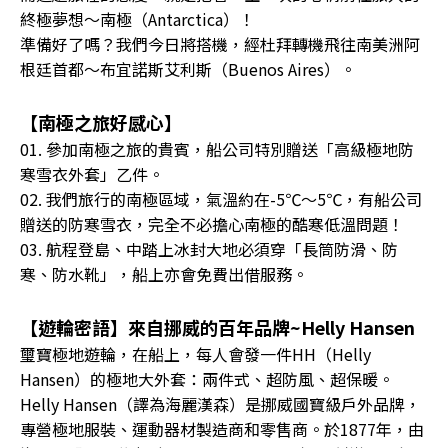
終極夢想〜南極（Antarctica）！
準備好了嗎？我們今日將搭機，經杜拜轉機飛往南美洲阿
根廷首都〜布宜諾斯艾利斯（Buenos Aires）。
【南極之旅好感心】
01. 參加南極之旅的貴賓，船公司特別贈送「高級極地防
寒雪衣外套」乙件。
02. 我們旅行的南極區域，氣溫約在-5℃〜5℃，有船公司
贈送的防寒雪衣，完全不必擔心南極的酷寒低溫問題！
03. 航程登島、中踏上冰封大地必須穿「長筒防滑、防
寒、防水靴」，船上亦會免費出借服務。
【遊輪密語】來自挪威的百年品牌~Helly Hansen
璽寶極地遊輪，在船上，每人會發一件HH（Helly
Hansen）的極地大外套：兩件式、超防風、超保暖。
Helly Hansen（譯為海麗漢森）是挪威國寶級戶外品牌，
專營極地服裝、運動器材製造商和零售商。於1877年，由