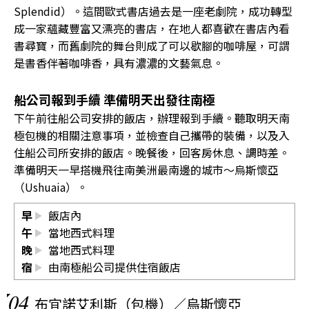
Splendid）。這間歐式書店過去是一座老劇院，成功轉型
成一家蘊藏豐富又漂亮的書店，在地人都喜歡在書店內看
書尋寶，而舊劇院的舞台則成了可以歇腳的咖啡屋，可謂
是書香伴著咖啡香，具有濃濃的文藝氣息。
船公司報到手續 準備明天出發往南極
下午前往船公司安排的飯店，辦理報到手續。聽取明天南
極包機的相關注意事項，並檢查自己攜帶的裝備，以及入
住船公司所安排的飯店。晚餐後，回客房休息、調時差。
準備明天一早搭機飛往南美洲最南邊的城市〜烏斯懷亞
（Ushuaia）。
早
飯店內
午
當地西式料理
晚
當地西式料理
宿
由南極船公司提供住宿飯店
04
布宜諾艾利斯（包機）／烏斯懷亞