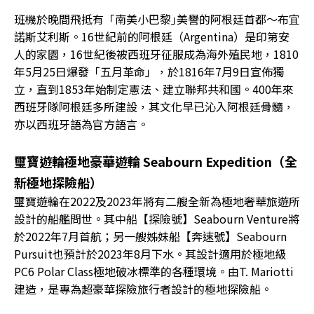
班機於晚間飛抵有「南美小巴黎｣美譽的阿根廷首都〜布宜
諾斯艾利斯。16世紀前的阿根廷（Argentina）是印第安
人的家園，16世紀後被西班牙征服成為海外殖民地，1810
年5月25日爆發「五月革命」，於1816年7月9日宣佈獨
立，直到1853年始制定憲法、建立聯邦共和國。400年來
西班牙隊阿根廷多所建設，其文化早已沁入阿根廷骨髓，
亦以西班牙語為官方語言。
璽寶遊輪極地豪華遊輪 Seabourn Expedition（全
新極地探險船）
璽寶遊輪在2022及2023年將有二艘全新為極地奢華旅遊所
設計的船艦問世。其中船【探險號】Seabourn Venture將
於2022年7月首航；另一艘姊妹船【奔速號】Seabourn
Pursuit也預計於2023年8月下水。其設計適用於極地級
PC6 Polar Class極地破冰標準的各種環境。由T. Mariotti
建造，是專為超豪華探險旅行者設計的極地探險船。