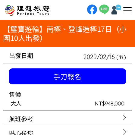
理想旅遊-【璽寶遊輪】南極、登峰造極17日（小團10人出發）一趟專為品味者打造的南極遠征！17日登峰造極之旅，限定10
人精緻小團出發。我們將帶您搭乘全新頂級探險船「璽寶奔速號」，深入南極的純白世界，與企鵝和巨大冰山近距離接觸。全程
入住全陽台套房，享受無微不至的管家服務，以最私密、最尊榮的方式，完成一生一次的夢想。
【璽寶遊輪】南極、登峰造極17日（小
團10人出發）
出發日期
2029/02/16
(五)
手刀報名
售價
大人
NT$948,000
航班參考
貼心送您