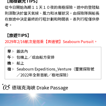
【南極觀光TIPS】
從今日開始為期１１天１０夜的南極探險。途中的登陸點
則須取決於當天氣候、風力和冰層狀況，由探險隊與船長
在旅途中決定最終的行程計劃和時間表，表列行程僅供參
考。
【旅遊TIPS】
2029年2/16航次是搭乘【奔速號】Seabourn Pursuit。
早
飯店內
午
包機上／或由船方安排
晚
船上
宿
Seabourn Expeditions_Venture（璽寶探險號
／2022年全新首航／極地探險）
05
德瑞克海峽 Drake Passage