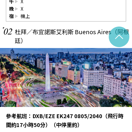
午
X
晚
X
宿
機上
02
杜拜／布宜諾斯艾利斯 Buenos Aires（阿根
^
廷）
參考航班：DXB/EZE EK247 0805/2040（飛行時
間約17小時50分）（中停里約）