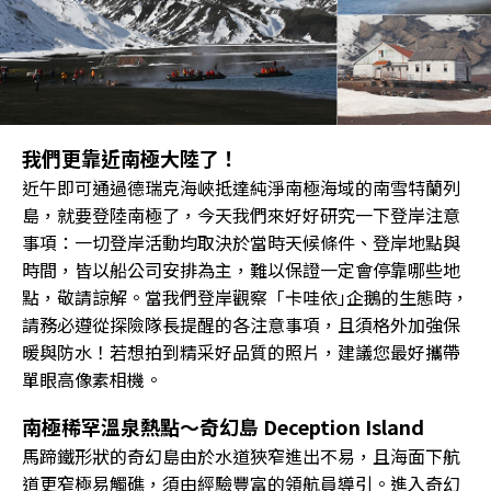
我們更靠近南極大陸了！
近午即可通過德瑞克海峽抵達純淨南極海域的南雪特蘭列
島，就要登陸南極了，今天我們來好好研究一下登岸注意
事項：一切登岸活動均取決於當時天候條件、登岸地點與
時間，皆以船公司安排為主，難以保證一定會停靠哪些地
點，敬請諒解。當我們登岸觀察「卡哇依｣企鵝的生態時，
請務必遵從探險隊長提醒的各注意事項，且須格外加強保
暖與防水！若想拍到精采好品質的照片，建議您最好攜帶
單眼高像素相機。
南極稀罕溫泉熱點〜奇幻島 Deception Island
馬蹄鐵形狀的奇幻島由於水道狹窄進出不易，且海面下航
道更窄極易觸礁，須由經驗豐富的領航員導引。進入奇幻