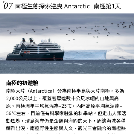
07
南極生態探索巡曳 Antarctic_南極第1天
南極的初體驗
南極大陸（Antarctica）分為南極半島與大陸南極，多為
2,000公尺以上、覆蓋著厚達數十公尺冰帽的山地與高
原。南極洲年平均氣溫為–25℃，內陸高原平均氣溫達–
56℃左右，目前僅有科學家駐紮的科學站。但走出人類活
動區塊，環島海岸仍是企鵝與海豹的天下，周邊海域各種
鯨群出沒，南極野性生態與人文、觀光三者融合的南極熱