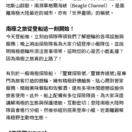
地斯山餘脈，南瀕畢格爾海峽（Beagle Channel），是距
離南極大陸最近的城市，亦有「世界盡頭」的稱號。
南極之旅從登船這一刻開始！
今天登船後，立刻由領隊帶領我們了解遊輪的各項設施與
服務；晚上將由探險隊長為大家介紹登岸小艇隊伍，並說
明南極遊輪所須注意事項等，這時您的心是否小鹿亂撞？
因為南極之旅真的上路了！
有別於一般南極探險船，「璽寶探險號／璽寶奔速號｣是專
門為旅客打造的遊輪，擁有精緻舒適艙房、貼心周到管家
服務、精緻美味餐點和佐餐酒，還有多項休閒遊憩設施供
旅客使用。此外，船上配備有多位探險隊員，為大家深度
講解南極的生態與保護措施，互動密切；登陸南極大陸時
隊員會進行分組，然後依組別搭乘登岸小艇，近距離觀察
南極野生動物生態。