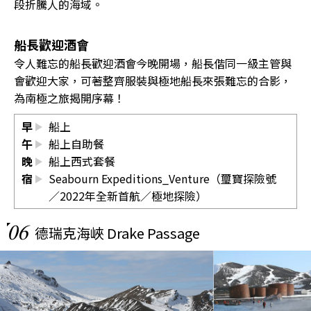
段折騰人的海域。
船長歡迎酒會
令人難忘的船長歡迎酒會今晚開場，船長偕同一級主管與
會歡迎大家，可著整齊服裝與極地船長來張難忘的合影，
為南極之旅揭開序幕！
早
船上
午
船上自助餐
晚
船上西式套餐
宿
Seabourn Expeditions_Venture（璽寶探險號
／2022年全新首航／極地探險）
06
德瑞克海峽 Drake Passage